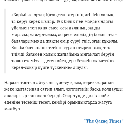
«Бәрімізге ортақ Қазақстан жерінің игілігін халық
та көруі керек шығар. Тек билік пен маңайындағы
үйелмен топ қана емес, осы даланың заңды
мирасқоры жұртымыз, әсіресе еліміздің болашағы –
балаларымыз да жақсы өмір сүруі тиіс, оған құқылы.
Ешкім баспананы тегінге сұрап отырған жоқ, тек
тиімді бағамен халық жағдайына ыңғайлап беруін
талап етеміз», – деген әйелдер «Еститін үкіметтің»
керең-соқыр күйге түскеніне» ашулы.
Наразы топтың айтуынша, ас-су қамы, керек-жарағын
жеке қалтасынан сатып алып, жетпегенін басқа қолдаушы
аналар сырттан әкеп береді. Олар түнде дәліз-фойе
еденіне төсеніш төсеп, кейбірі орындықтарда жатуға
мәжбүр.
“The Qazaq Times”