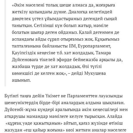
«Әкім мәселені толық шеше алмаса да, жоғарыға
жеткізу қолындағы дүние. Диалогқа келетіндей
дөңгелек үстел ұйымдастырамыз дегендей сыңай
танытқан. Сегізінші күн болып жатыр, мәміле
болатын шығар деген ойдамыз. Қалай дегенмен де
аспандағы айды сұрап отырғамыз жоқ. Құқығымыз
тапталғанына байланысты ІІМ, Еуропарламент,
Қауіпсіздік кеңесіне т.б. хат жолдадық. Тамара
Дүйсеноваға тікелей эфирде бейнежазба арқылы да,
жазбаша түрде де хат жолдадық. Өзі түгілі
көмекшісі де келген жоқ», – дейді Мукушева
ашынып.
Бүгінгі таңға дейін Үкімет не Парламенттен лауазымды
шенеуніктердің бірде-бірі аналардың алдына шықпаған.
Дүйсенбі-жұма күндері аралығында әкім кеңесшілері мен
атқарушы мамандар мәмілеге келуге тырысқан. Алайда
«құрғақ уәде қажытқанын» айтып, қағаз жүзінде өтініш
жазудан «еш қайыр жоғына» көзі жеткен аналар мәселеге