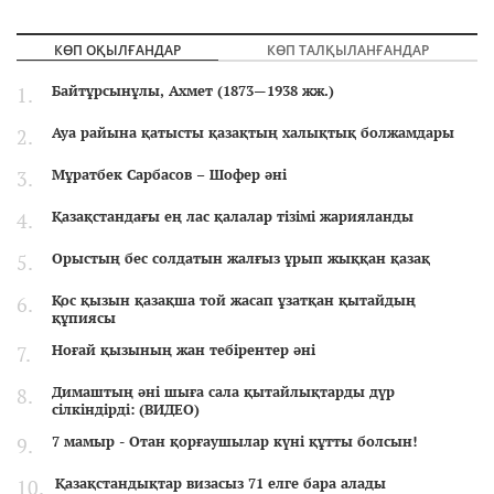
КӨП ОҚЫЛҒАНДАР
КӨП ТАЛҚЫЛАНҒАНДАР
Байтұрсынұлы, Ахмет (1873—1938 жж.)
Ауа райына қатысты қазақтың халықтық болжамдары
Мұратбек Сарбасов – Шофер әні
Қазақстандағы ең лас қалалар тізімі жарияланды
Орыстың бес солдатын жалғыз ұрып жыққан қазақ
Қос қызын қазақша той жасап ұзатқан қытайдың
құпиясы
Ноғай қызының жан тебірентер әні
Димаштың әні шыға сала қытайлықтарды дүр
сілкіндірді: (ВИДЕО)
7 мамыр - Отан қорғаушылар күні құтты болсын!
Қазақстандықтар визасыз 71 елге бара алады