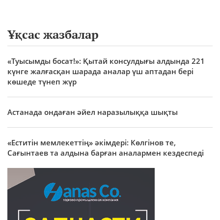
Ұқсас жазбалар
«Туысымды босат!»: Қытай консулдығы алдында 221
күнге жалғасқан шарада аналар үш аптадан бері
көшеде түнеп жүр
Астанада ондаған әйел наразылыққа шықты
«Еститін мемлекеттің» әкімдері: Көлгінов те,
Сағынтаев та алдына барған аналармен кездеспеді