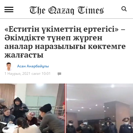
«Еститін үкіметтің ертегісі» –
Әкімдікте түнеп жүрген
аналар наразылығы көктемге
жалғасты
Асан Анарбайұлы
1 Наурыз, 2021 сағат 10:01