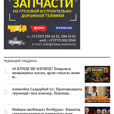
РЕДАКЦИЯ ТАҢДАУЫ
10 КҮНДЕ НЕ ӨЗГЕРДІ? Покровск
маңындағы қасап, дрон соғысы және
ж..
Алмасбек Садырбай ісі: Протоколдағы
«күмәнді» кол қоюлар, Павлода..
Майдан шебіндегі бетбұрыс: Киевтің
«технократиялық төңкерісі» жән..