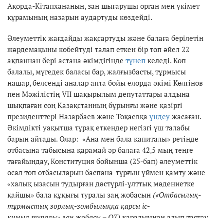
Ақорда-Кітапхананың, заң шығарушы орган мен үкімет
құрамының назарын аудартуды көздейді.
Әлеуметтік жағдайды жақсартуды және балаға берілетін
жәрдемақыны көбейтуді талап еткен бір топ әйел 22
ақпаннан бері астана әкімдігінде
түнеп
келеді. Көп
балалы, мүгедек баласы бар, жалғызбасты, тұрмысы
нашар, белсенді аналар апта бойы елорда әкімі Көлгінов
пен Мәжілістің VII шақырылым депутаттары алдына
шықпаған соң Қазақстанның бұрынғы және қазіргі
президенттері Назарбаев және Тоқаевқа
үндеу
жасаған.
Әкімдікті уақытша тұрақ еткендер негізгі үш талабы
барын айтады. Олар: «Ана мен бала капиталы» ретінде
отбасына табысына қарамай әр балаға 42,5 мың теңге
тағайындау, Конституция бойынша (25-бап) әлеуметтік
осал топ отбасыларын баспана-тұрғын үймен қамту және
«халық ызасын тудырған дәстүрлі-ұлттық мәдениетке
қайшы» бала құқығы туралы заң жобасын
(«Отбасылық-
тұрмыстық зорлық-зомбылыққа қарсы іс-
қимыл туралы» заң жобасы – QT)
қаралымнан алып тастау.