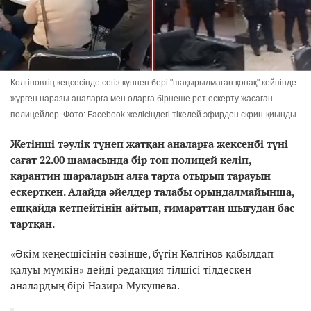
Көлгіновтің кеңсесінде сегіз күннен бері "шақырылмаған қонақ" кейпінде
жүрген наразы аналарға мен оларға бірнеше рет ескерту жасаған
полицейлер. Фото: Facebook желісіндегі тікелей эфирден скрин-қиынды
Жетінші тәулік түнеп жатқан аналарға жексенбі түні
сағат 22.00 шамасында бір топ полицей келіп,
карантин шараларын алға тарта отырып тарауын
ескерткен. Алайда әйелдер талабы орындалмайынша,
ешқайда кетпейтінін айтып, ғимараттан шығудан бас
тартқан.
«Әкім кеңесшісінің сөзінше, бүгін Көлгінов қабылдап
қалуы мүмкін» дейді редакция тілшісі тілдескен
аналардың бірі Назира Мукушева.