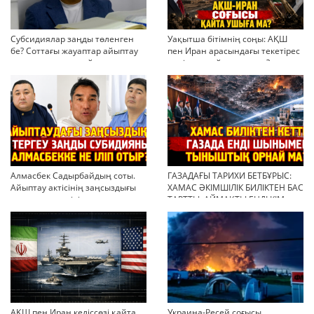
Субсидиялар заңды төленген
Уақытша бітімнің соңы: АҚШ
бе? Соттағы жауаптар айыптау
пен Иран арасындағы текетірес
тұжырымдарын қайта қарауға
неліктен қайта ушықты?
негіз бола ала ма?
Алмасбек Садырбайдың соты.
ГАЗАДАҒЫ ТАРИХИ БЕТБҰРЫС:
Айыптау актісінің заңсыздығы
ХАМАС ӘКІМШІЛІК БИЛІКТЕН БАС
мен қолдан өсірілген
ТАРТТЫ. АЙМАҚТЫ ЕНДІ КІМ
миллиондар
БАСҚАРАДЫ?
АҚШ пен Иран келіссөзі қайта
Украина-Ресей соғысы