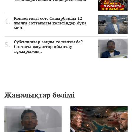
Қонаевтағы сот: Садырбайды 12
жылға соттағысы келетіндер бұқа
мен..
Субсидиялар заңды төленген бе?
Соттағы жауаптар айыптау
тұжырымда..
Жаңалықтар бөлімі