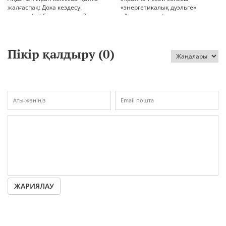
жалғаспақ: Доха кездесуі
«энергетикалық дуэльге»
шиеленісті бәсеңдете ме?
айналып кетті
Пікір қалдыру (
0
)
ЖАРИЯЛАУ