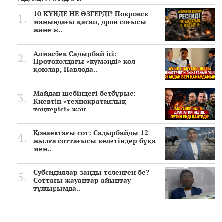
10 КҮНДЕ НЕ ӨЗГЕРДІ? Покровск
маңындағы қасап, дрон соғысы
және ж..
Алмасбек Садырбай ісі:
Протоколдағы «күмәнді» кол
қоюлар, Павлода..
Майдан шебіндегі бетбұрыс:
Киевтің «технократиялық
төңкерісі» жән..
Қонаевтағы сот: Садырбайды 12
жылға соттағысы келетіндер бұқа
мен..
Субсидиялар заңды төленген бе?
Соттағы жауаптар айыптау
тұжырымда..