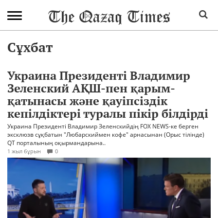
Сұхбат
Украина Президенті Владимир
Зеленский АҚШ-пен қарым-
қатынасы және қауіпсіздік
кепілдіктері туралы пікір білдірді
Украина Президенті Владимир Зеленскийдің FOX NEWS-ке берген
эксклюзв сұқбатын "Любарскиймен кофе" арнасынан (Орыс тілінде)
QT порталының оқырмандарына..
1 жыл бұрын
0