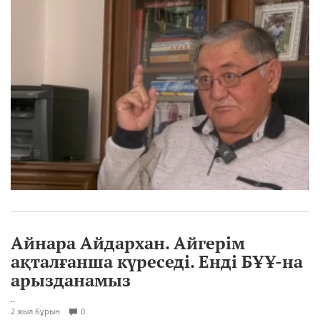
Айнара Айдархан. Айгерім
ақталғанша күреседі. Енді БҰҰ-на
арызданамыз
..
2 жыл бұрын
0