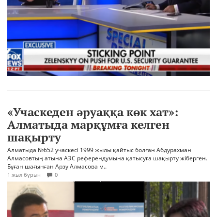
«Учаскеден әруаққа көк хат»:
Алматыда марқұмға келген
шақырту
Алматыда №652 учаскесі 1999 жылы қайтыс болған Абдурахман
Алмасовтың атына АЭС референдумына қатысуға шақырту жіберген.
Бұған шағынған Арзу Алмасова м..
1 жыл бұрын
0