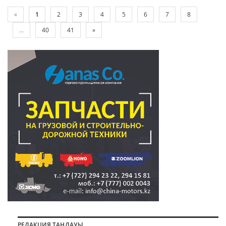
«
1
2
3
4
5
6
7
8
...
40
41
»
РЕДАКЦИЯ ТАҢДАУЫ