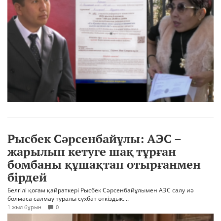
Рысбек Сәрсенбайұлы: АЭС –
жарылып кетуге шақ тұрған
бомбаны құшақтап отырғанмен
бірдей
Белгілі қоғам қайраткері Рысбек Сәрсенбайұлымен АЭС салу иә
болмаса салмау туралы сұхбат өткіздык. ..
1 жыл бұрын
0