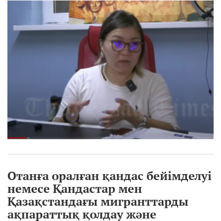
Отанға оралған қандас бейімделуі
немесе Қандастар мен
Қазақстандағы мигранттарды
ақпараттық қолдау және