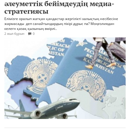
әлеуметтік бейімдеудің медиа-
стратегиясы
Елімізге оралып жатқан қандастар жергілікті халықтың несібесіне
жармасады деп санайтындардың пікірі дұрыс па? Моңғолиядан
келегн қазақ қызының өмірлі..
2 жыл бұрын
0