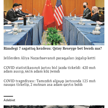
Rimdegi 7 sağattıq kezdesu: Qıtay Reseyge bet bwrdı ma?
Jelilerden Äliya Nazarbaevanıñ paraqşaları joğalıp ketti
COVID statistikasınıñ jartısı biıl jazda tirkeldi: 420 mıñ
adam auırıp, 6616 adam köz jwmdı
COVID tragediyası: Tamızdıñ alğaşqı jartısında 125 mıñ
nauqas tirkelip, 2 mıñnan asa adam qaytıs boldı
Ädebiet