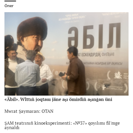
Öner
«Äbil». Wlttıñ joqtauı jäne aşı ömirdiñ aşınğan üni
Mwrat Şaymaran: OTAN
ŞAM teatrınıñ kinoeksperimenti: «№37» qoyılımı fil'mge
aynaldı