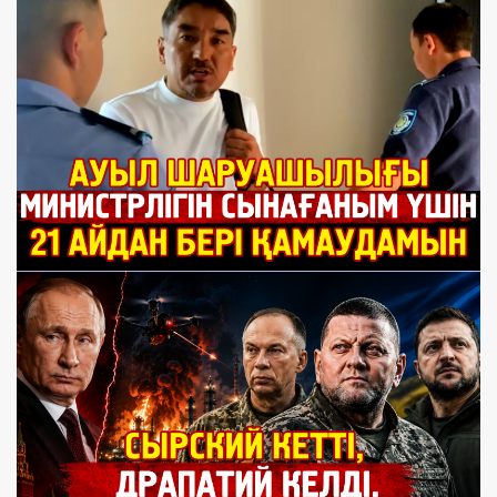
Qonaevtağı sot: Advokatı Almasbek Sadırbayğa jasalğan
qısım turalı mälimdedi, al subsidiya soması sotta «qısqarıp»
jatır
1 ay bwrın
Erejesiz älem: Jahandıq wltşıldıq pen resurstar soğısı
1 ay bwrın
Qonaev sotındağı kolliziya: Prokuror öz kuädan jäbirlenuşi
dep jauap aldı. Almasbek Sadırbaydıñ sotında şu?
1 ay bwrın
Qonaevtağı Sadırbay isi: sotta subsidiya, qwzıret jäne tergeu
sapasına qatıstı mäseleler köterildi
1 ay bwrın
«Äbil». Wlttıñ joqtauı jäne aşı ömirdiñ aşınğan üni
1 ay bwrın
Atıraudıñ subsidiyası, Almatınıñ aktisi: Almasbek Sadırbay
isindegi zañsızdıqtar
1 ay bwrın
Qonaev sotındağı teketires: 187 tomdıq jwmbaq, «zañsız