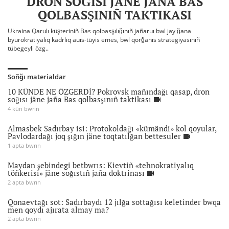
DRON SOĞISI JÄNE JAÑA BAS
QOLBASŞINIÑ TAKTIKASI
Ukraina Qarulı küşteriniñ Bas qolbasşılığınıñ jañaruı bwl jay ğana
byurokratiyalıq kadrlıq auıs-tüyis emes, bwl qorğanıs strategiyasınıñ
tübegeyli özg..
Soñğı materialdar
10 KÜNDE NE ÖZGERDİ? Pokrovsk mañındağı qasap, dron
soğısı jäne jaña Bas qolbasşınıñ taktikası
4 kün bwrın
Almasbek Sadırbay isi: Protokoldağı «kümändi» kol qoyular,
Pavlodardağı joq şığın jäne toqtatılğan bettesuler
1 apta bwrın
Maydan şebindegi betbwrıs: Kievtiñ «tehnokratiyalıq
töñkerisi» jäne soğıstıñ jaña doktrinası
2 apta bwrın
Qonaevtağı sot: Sadırbaydı 12 jılğa sottağısı keletinder bwqa
men qoydı ajırata almay ma?
2 apta bwrın