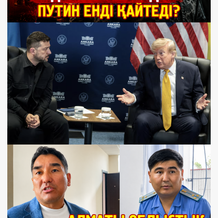
qamau» dau, sud'yağa ekinşi märte otvod
1 ay bwrın
Kosmetikalıq jañaru ädeti: «Amanat» pen «Ädiletti» qauışuı
– sayasi jañaru ma, älde nomenklaturalıq kamuflyaj ba?
1 ay bwrın
Ormuz dağdarısı jäne köppolyarlı älemniñ tuuı: «Qırği qabaq
soğıstan» da qauipti jaña teketires
1 ay bwrın
Aşıq sottağı «köleñke»: Almasbek Sadırbay isinde jauapsız
qalğan swraqtar köbeyip baradı
1 ay bwrın
Almasbek Sadırbay isi: Qonaev sotında BAQ-qa qoyılğan
şekteu küşinde qaldı
2 ay bwrın
Almasbek Sadırbay isi: Aşıq sot pa, älde jabıq baqılau ma?
2 ay bwrın
Iran äskeri elitasınıñ joyıluı: soğıstıñ jaña kezeñi
5 ay bwrın