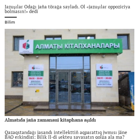
Jazuşılar Odağı jaña törağa sayladı. Ol «jazuşılar oppoziciya
bolmasın!» dedi
Bilim
Almatıda jaña zamanaui kitaphana aşıldı
Qazaqstandağı jasandı intellekttiñ aqparattıq jwmısı jäne
BAQ erkindigi: Bilik JI-di şekteu sayasatın qolğa ala ma?