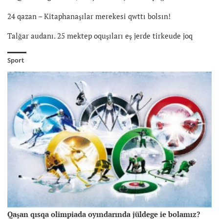
24 qazan – Kitaphanaşılar merekesi qwttı bolsın!
Talğar audanı. 25 mektep oquşıları eş jerde tirkeude joq
Sport
Qaşan qısqa olimpiada oyındarında jüldege ie bolamız?