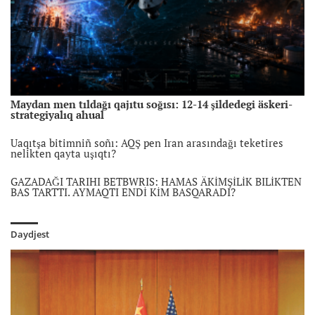
Maydan men tıldağı qajıtu soğısı: 12-14 şildedegi äskeri-
strategiyalıq ahual
Uaqıtşa bitimniñ soñı: AQŞ pen Iran arasındağı teketires
nelikten qayta uşıqtı?
GAZADAĞI TARIHI BETBWRIS: HAMAS ÄKİMŞİLİK BILİKTEN
BAS TARTTI. AYMAQTI ENDİ KİM BASQARADI?
AQŞ pen Iran kelissözi qayta jalğaspaq: Doha kezdesui
şielenisti bäseñdete me?
Daydjest