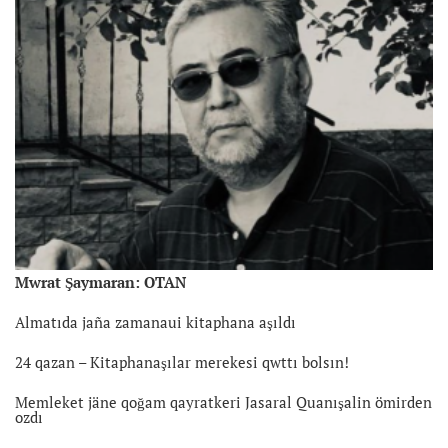
Mwrat Şaymaran: OTAN
Almatıda jaña zamanaui kitaphana aşıldı
24 qazan – Kitaphanaşılar merekesi qwttı bolsın!
Memleket jäne qoğam qayratkeri Jasaral Quanışalin ömirden
ozdı