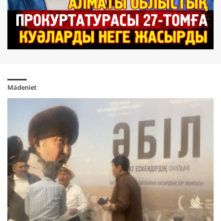
Hameneiden keyingi Iran: bilik tranziti men soğıs
köleñkesindegi el
5 ay bwrın
Irandağı soğıs örti: geosayasi dağdarıstıñ jaña kezeñi
5 ay bwrın
Mwrat Şaymaran: OTAN
5 ay bwrın
Mädeniet
Prezident Toqaevtıñ aytqan «7 trillionın» bilikşi BAQ nege
jappay öşirip tastadı
6 ay bwrın
Respublikaşıldar immigraciyalıq operaciyanı sınğa aldı,
biraq Tramptı aşıq ayıptaudan tartındı
6 ay bwrın
Ükim özgermedi. Memlekettik tildiñ qwnı — tört jıl türme
me?
6 ay bwrın
Wlttıq qwrıltay. Atauı qazaqşa bolğanımen mazmwnı
prezidenttik baqılauda bolmay ma?
6 ay bwrın