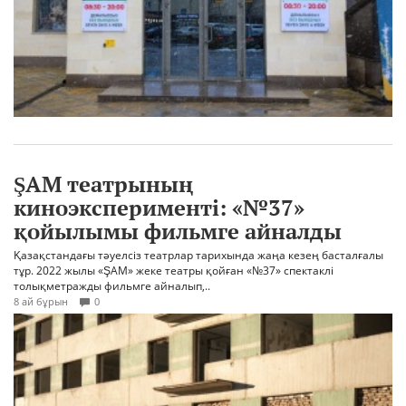
ŞAM театрының
киноэксперименті: «№37»
қойылымы фильмге айналды
Қазақстандағы тәуелсіз театрлар тарихында жаңа кезең басталғалы
тұр. 2022 жылы «ŞAM» жеке театры қойған «№37» спектаклі
толықметражды фильмге айналып,..
8 ай бұрын
0