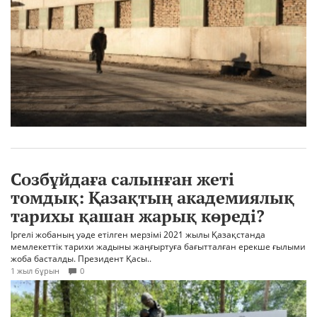
Созбұйдаға салынған жеті
томдық: Қазақтың академиялық
тарихы қашан жарық көреді?
Іргелі жобаның уәде етілген мерзімі 2021 жылы Қазақстанда
мемлекеттік тарихи жадыны жаңғыртуға бағытталған ерекше ғылыми
жоба басталды. Президент Қасы..
1 жыл бұрын
0