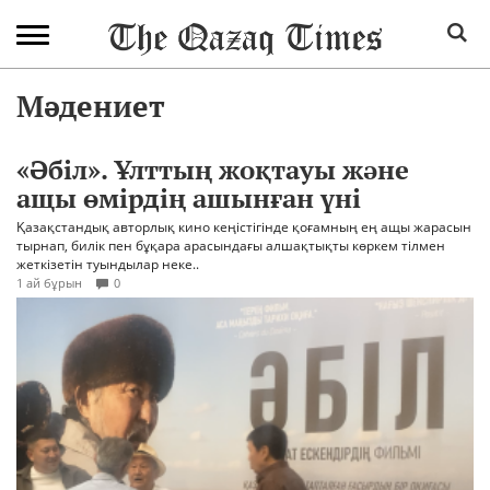
Мәдениет
«Әбіл». Ұлттың жоқтауы және
ащы өмірдің ашынған үні
Қазақстандық авторлық кино кеңістігінде қоғамның ең ащы жарасын
тырнап, билік пен бұқара арасындағы алшақтықты көркем тілмен
жеткізетін туындылар неке..
1 ай бұрын
0