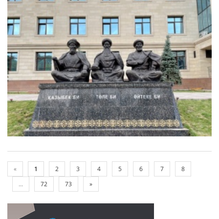
«
1
2
3
4
5
6
7
8
...
72
73
»