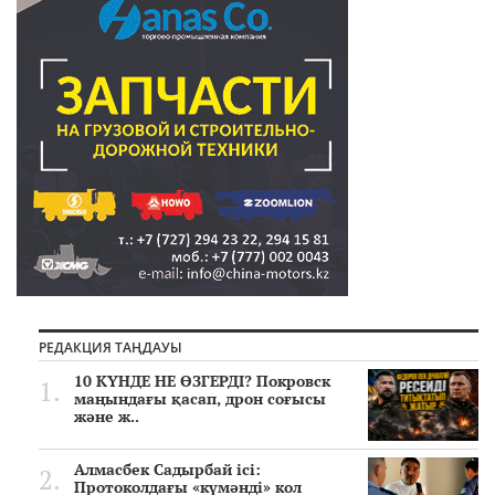
РЕДАКЦИЯ ТАҢДАУЫ
10 КҮНДЕ НЕ ӨЗГЕРДІ? Покровск
маңындағы қасап, дрон соғысы
және ж..
Алмасбек Садырбай ісі:
Протоколдағы «күмәнді» кол