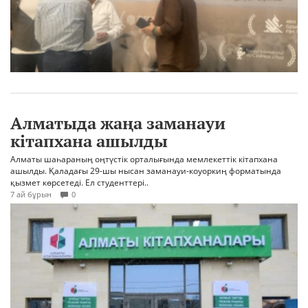
Алматыда жаңа заманауи
кітапхана ашылды
Алматы шаһараның оңтүстік орталығында мемлекеттік кітапхана
ашылды. Қаладағы 29-шы нысан заманауи-коуоркиң форматында
қызмет көрсетеді. Ел студенттері..
7 ай бұрын
0