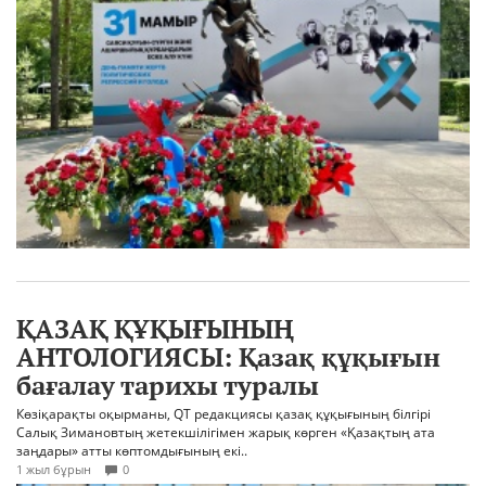
ҚАЗАҚ ҚҰҚЫҒЫНЫҢ
АНТОЛОГИЯСЫ: Қазақ құқығын
бағалау тарихы туралы
Көзіқарақты оқырманы, QT редакциясы қазақ құқығының білгірі
Салық Зимановтың жетекшілігімен жарық көрген «Қазақтың ата
заңдары» атты көптомдығының екі..
1 жыл бұрын
0