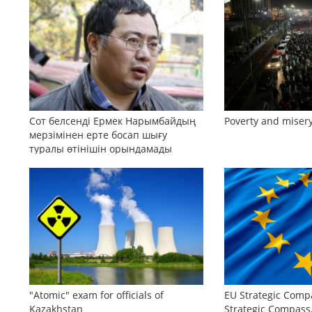
Сот белсенді Ермек Нарымбайдың
Poverty and misery
мерзімінен ерте босап шығу
туралы өтінішін орындамады
"Atomic" exam for officials of
EU Strategic Comp
Kazakhstan
Strategic Compas