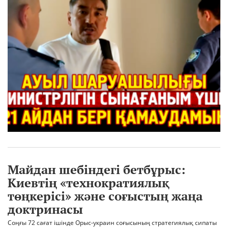
Майдан шебіндегі бетбұрыс:
Киевтің «технократиялық
төңкерісі» және соғыстың жаңа
доктринасы
Соңғы 72 сағат ішінде Орыс-украин соғысының стратегиялық сипаты