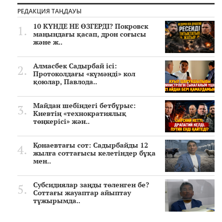
РЕДАКЦИЯ ТАҢДАУЫ
10 КҮНДЕ НЕ ӨЗГЕРДІ? Покровск
маңындағы қасап, дрон соғысы
және ж..
Алмасбек Садырбай ісі:
Протоколдағы «күмәнді» кол
қоюлар, Павлода..
Майдан шебіндегі бетбұрыс:
Киевтің «технократиялық
төңкерісі» жән..
Қонаевтағы сот: Садырбайды 12
жылға соттағысы келетіндер бұқа
мен..
Субсидиялар заңды төленген бе?
Соттағы жауаптар айыптау
тұжырымда..