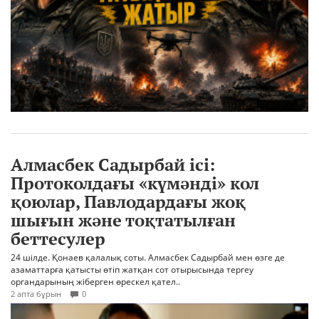
Алмасбек Садырбай ісі:
Протоколдағы «күмәнді» кол
қоюлар, Павлодардағы жоқ
шығын және тоқтатылған
беттесулер
24 шілде. Қонаев қалалық соты. Алмасбек Садырбай мен өзге де
азаматтарға қатысты өтіп жатқан сот отырысында тергеу
органдарының жіберген өрескел қател..
2 апта бұрын
0