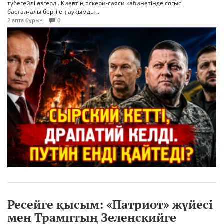
түбегейлі өзгерді. Киевтің әскери-саяси кабинетінде соғыс
басталғалы бергі ең ауқымды ..
2 апта бұрын
0
Ресейге қысым: «Патриот» жүйесі
мен Трамптың Зеленскийге