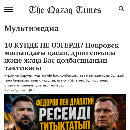
Мультимедиа
10 КҮНДЕ НЕ ӨЗГЕРДІ? Покровск
маңындағы қасап, дрон соғысы
және жаңа Бас қолбасшының
тактикасы
Украина Қарулы күштерінің Бас қолбасшылығының жаңаруы бұл жай
ғана бюрократиялық кадрлық ауыс-түйіс емес, бұл қорғаныс
стратегиясының түбегейлі өзгеру..
1 апта бұрын
0