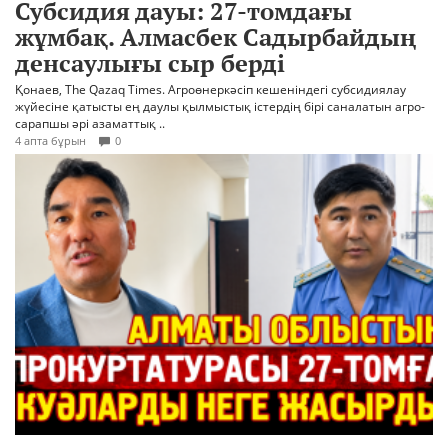
Субсидия дауы: 27-томдағы
жұмбақ. Алмасбек Садырбайдың
денсаулығы сыр берді
Қонаев, The Qazaq Times. Агроөнеркәсіп кешеніндегі субсидиялау
жүйесіне қатысты ең даулы қылмыстық істердің бірі саналатын агро-
сарапшы әрі азаматтық ..
4 апта бұрын
0