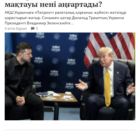
мақтауы нені аңғартады?
АҚШ Украинаға «Патриот» ракеталық қорғаныс жүйесін жеткізуді
қарастырып жатыр. Сонымен қатар Дональд Трамптың Украина
Президенті Владимир Зеленскийге ..
4 апта бұрын
0