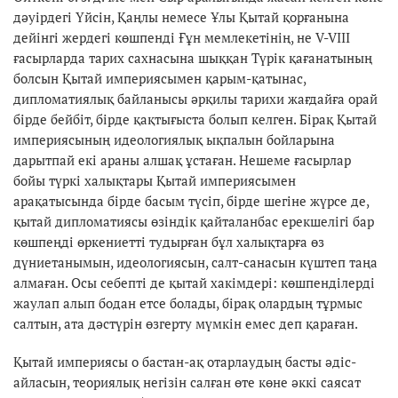
дәуірдегі Үйсін, Қаңлы немесе Ұлы Қытай қорғанына
дейінгі жердегі көшпенді Ғұн мемлекетінің, не V-VIII
ғасырларда тарих сахнасына шыққан Түрік қағанатының
болсын Қытай империясымен қарым-қатынас,
дипломатиялық байланысы әрқилы тарихи жағдайға орай
бірде бейбіт, бірде қақтығыста болып келген. Бірақ Қытай
империясының идеологиялық ықпалын бойларына
дарытпай екі араны алшақ ұстаған. Нешеме ғасырлар
бойы түркі халықтары Қытай империясымен
арақатысында бірде басым түсіп, бірде шегіне жүрсе де,
қытай дипломатиясы өзіндік қайталанбас ерекшелігі бар
көшпеңді өркениетті тудырған бұл халықтарға өз
дүниетанымын, идеологиясын, салт-санасын күштеп таңа
алмаған. Осы себепті де қытай хакімдері: көшпенділерді
жаулап алып бодан етсе болады, бірақ олардың тұрмыс
салтын, ата дәстүрін өзгерту мүмкін емес деп қараған.
Қытай империясы о бастан-ақ отарлаудың басты әдіс-
айласын, теориялық негізін салған өте көне әккі саясат