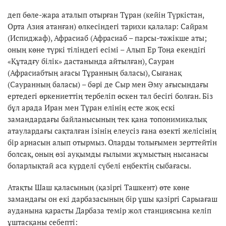
деп бөле-жара аталып отырған Тұран (кейін Түркістан,
Орта Азия атанған) өлкесіндегі тарихи қалалар: Сайрам
(Испиджаф), Афрасиаб (Афрасиаб – парсы-тәжікше аты;
оның көне түркі тіліндегі есімі – Алып Ер Тоңа екендігі
«Құтадғу білік» дастанында айтылған), Сауран
(Афрасиабтың ағасы Тұранның баласы), Сығанақ
(Сауранның баласы) – бәрі де Сыр мен Әму ағысындағы
ертедегі өркениеттің тербеліп өскен тал бесігі болған. Біз
бұл арада Иран мен Тұран елінің есте жоқ ескі
замандардағы байланысының тек қана топонимикалық
атаулардағы сақталған ізінің елеусіз ғана өзекті желісінің
бір арнасын алып отырмыз. Оларды толығымен зерттейтін
болсақ, оның өзі ауқымды ғылыми жұмыстың нысанасы
боларлықтай аса күрделі сүбелі еңбектің сыбағасы.
Атақты Шаш қаласының (қазіргі Ташкент) өте көне
замандағы он екі дарбазасының бір ұшы қазіргі Сарыағаш
ауданына қарасты Дарбаза темір жол станциясына келіп
ұштасқаны себепті: