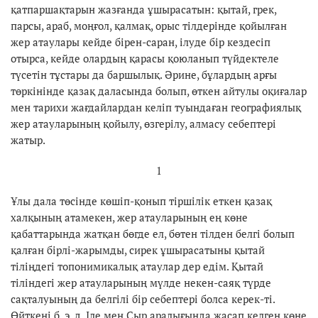
қатпаршақтарын жазғанда ұшырасатын: қытай, грек,
парсы, араб, моңғол, қалмақ, орыс тілдерінде қойылған
жер атаулары кейде бірен-саран, ілуде бір кездесіп
отырса, кейде олардың қарасы қоюланып түйдектеле
түсетін тұстары да баршылық. Әрине, бұлардың арғы
төркінінде қазақ даласында болып, өткен айтулы оқиғалар
мен тарихи жағдайлардан келіп туындаған географиялық
жер атауларының қойылу, өзгерілу, алмасу себептері
жатыр.
1
Ұлы дала төсінде көшіп-қонып тіршілік еткен қазақ
халқының атамекен, жер атауларының ең көне
қабаттарында жатқан бөгде ел, бөтен тілден белгі болып
қалған бірлі-жарымды, сирек ұшырасатыны қытай
тіліңдегі топонимикалық атаулар дер едім. Қытай
тіліндегі жер атауларының мүлде некен-саяқ түрде
сақталуының да белгілі бір себептері болса керек-ті.
Өйткені б. э. д. Іле мен Сыр аралығында жасап келген көне