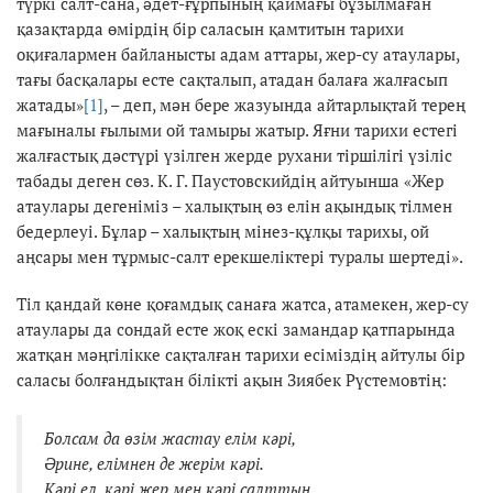
түркі салт-сана, әдет-ғұрпының қаймағы бұзылмаған
қазақтарда өмірдің бір саласын қамтитын тарихи
оқиғалармен байланысты адам аттары, жер-су атаулары,
тағы басқалары есте сақталып, атадан балаға жалғасып
жатады»
[1]
, – деп, мән бере жазуында айтарлықтай терең
мағыналы ғылыми ой тамыры жатыр. Яғни тарихи естегі
жалғастық дәстүрі үзілген жерде рухани тіршілігі үзіліс
табады деген сөз. К. Г. Паустовскийдің айтуынша «Жер
атаулары дегеніміз – халықтың өз елін ақындық тілмен
бедерлеуі. Бұлар – халықтың мінез-құлқы тарихы, ой
аңсары мен тұрмыс-салт ерекшеліктері туралы шертеді».
Тіл қандай көне қоғамдық санаға жатса, атамекен, жер-су
атаулары да сондай есте жоқ ескі замандар қатпарында
жатқан мәңгілікке сақталған тарихи есіміздің айтулы бір
саласы болғандықтан білікті ақын Зиябек Рүстемовтің:
Болсам да өзім жастау елі
м к
әрі,
Әрине, елімнен де жерім кәрі.
Кәрі ел, кәрі жер мен кәрі салттың,