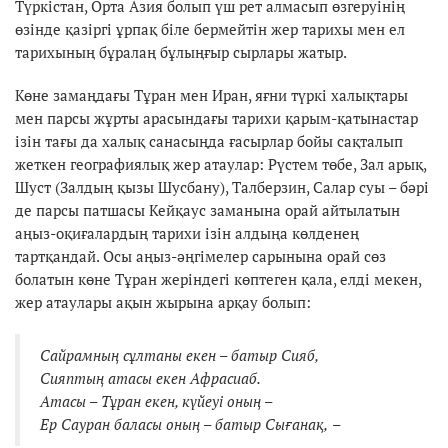
Түркістан, Орта Азия болып үш рет алмасып өзгеруінің
өзінде қазіргі ұрпақ біле бермейтін жер тарихы мен ел
тарихының бұралаң бұлыңғыр сырлары жатыр.
Көне замаңдағы Тұран мен Иран, яғни түркі халықтары
мен парсы жұрты арасындағы тарихи қарым-қатынастар
ізін тағы да халық санасыңда ғасырлар бойы сақталып
жеткен географиялық жер атаулар: Рүстем төбе, Зал арық,
Шуст (Залдың қызы Шусбану), Талберзин, Салар суы – бәрі
де парсы патшасы Кейқаус заманына орай айтылатын
аңыз-оқиғалардың тарихи ізін алдыңа көлденең
тартқандай. Осы аңыз-әңгімелер сарынына орай сөз
болатын көне Тұран жеріндегі көптеген қала, елді мекен,
жер атаулары ақын жырына арқау болып:
Сайрамның сұлтаны екен – батыр Сияб,
Сияптың атасы екен Афрасиаб.
Атасы – Тұран екен, күйеуі оның –
Ер Сау
р
ан баласы оны
ң
– батыр Сығанақ,
–