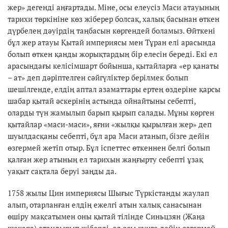
жер» дегенді аңғартады. Міне, осы елеусіз Маси атауының
тарихи төркініне көз жіберер болсақ, халық басынан өткен
дүрбелең дәуірдің таңбасын көргендей боламыз. Өйткені
бұл жер атауы Қытай империясы мен Тұран елі арасында
болып өткен қанды жорықтардың бір елесін береді. Екі ел
арасындағы келісімшарт бойынша, қытайларға «ер қанаты
– ат» деп дәріптелген сәйгүліктер берілмек болып
шешілгенде, елдің аптал азаматтары ертең өздеріне қарсы
шабар қытай әскерінің астында ойнайтыны себепті,
оларды түн жамылып барып қырып салады. Мұны көрген
қытайлар «маси-маси», яғни «жылқы қырылған жер» деп
шуылдасқаны себепті, бұл ара Маси атанып, бізге дейін
өзгермей жетіп отыр. Бұл іспеттес өткеннен белгі болып
қалған жер атының ел тарихын жаңғырту себепті ұзақ
уақыт сақтала беруі заңды да.
1758 жылы Цин империясы Шығыс Түркістанды жаулап
алып, отарланған елдің ежелгі атын халық санасынан
өшіру мақсатымен оны қытай тілінде Синьцзян (Жаңа
шекара) атандырып жіберді, ол осы күнге дейін өзгермей