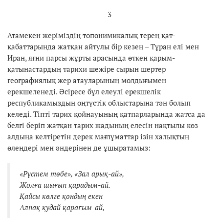
3
Атамекен жеріміздің топонимикалық терең қат-
қабаттарында жатқан айтулы бір кезең – Тұран елі мен
Иран, яғни парсы жұрты арасында өткен қарым-
қатынастардың тарихи шежіре сырын шертер
географиялық жер атауларының молдығымен
ерекшеленеді. Әсіресе бұл елеулі ерекшелік
республикамыздың оңтүстік облыстарына тән болып
келеді. Тіпті тарих қойнауының қатпарларында жатса да
белгі беріп жатқан тарих жадының елесін нақтылы көз
алдыңа келтіретін дерек мағлұматтар ізін халықтың
өлеңдері мен әндерінен де ұшыратамыз:
«Рүстем төбе», «Зал арық-ай»,
Жолға шығып қарадым-ай.
Қайсы көлге қондың екен
Алпақ қудай қарағым-ай, –