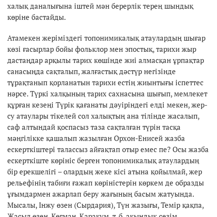
халық даналығына іштей мән берерлік терең шындық
көріне бастайды.
Атамекен жеріміздегі топонимикалық атаулардың шығар
көзі ғасырлар бойы фольклор мен эпостық, тарихи жыр
дастаңдар арқылы тарих көшінде жиі алмасқан ұрпақтар
санасыңда сақталып, жалғастық дәстүр негізінде
тұрақтанып қорланатын тарихи естің жиынтығы іспеттес
нәрсе. Түркі халқының тарих сахнасына шығып, мемлекет
құрған кезеңі Түрік қағанаты дәуіріндегі елді мекен, жер-
су атаулары тікелей сол халықтың ана тілінде жасалып,
саф алтындай қоспасыз таза сақталған түрін тасқа
мәңгілікке қашалып жазылған Орхон-Енисей жазба
ескерткіштері талассыз айғақтап отыр емес пе? Осы жазба
ескерткіште көрініс берген топонимикалық атаулардың
бір ерекшелігі – олардың жеке кісі атына қойылмай, жер
рельефінің табиғи ғажап көріністерін көркем де образды
ұғымдармен ажарлап беру жағының басым жатуында.
Мысалы, Інжу өзен (Сырдария), Түн жазығы, Темір қақпа,
Жасыл өзен, Көгман, Қарақұм, т. б. ақындық сезім