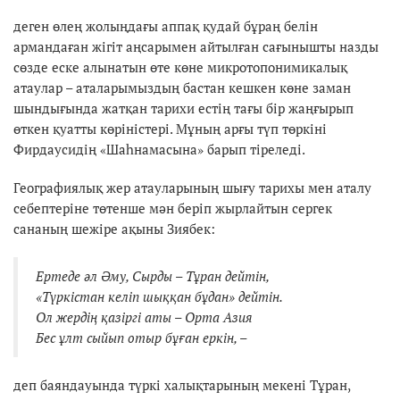
деген өлең жолыңдағы аппақ қудай бұраң белін
армандаған жігіт аңсарымен айтылған сағынышты назды
сөзде еске алынатын өте көне микротопонимикалық
атаулар – аталарымыздың бастан кешкен көне заман
шындығында жатқан тарихи естің тағы бір жаңғырып
өткен қуатты көріністері. Мұның арғы түп төркіні
Фирдаусидің «Шаһнамасына» барып тіреледі.
Географиялық жер атауларының шығу тарихы мен аталу
себептеріне төтенше мән беріп жырлайтын сергек
сананың шежіре ақыны Зиябек:
Ертеде әл Әму, Сырды – Тұран дейтін,
«Түркістан келіп шыққан бұдан» дейтін.
Ол жердің қазіргі аты – Орта Азия
Бес ұлт сыйып отыр бұған еркін, –
деп баяндауында түркі халықтарының мекені Тұран,