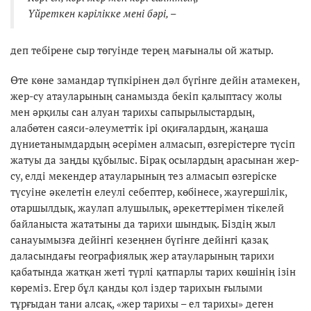
Үйреткен кәрілікке мені бәрі, –
деп тебірене сыр төгуінде терең мағыналы ой жатыр.
Өте көне замандар түпкірінен дәл бүгінге дейін атамекен,
жер-су атауларының санамызда бекіп қалыптасу жолы
мен әрқилы сан алуан тарихы сапырылыстардың,
алабөтен саяси-әлеуметтік ірі оқиғалардың, жаңаша
дүниетанымдардың әсерімен алмасып, өзгерістерге түсіп
жатуы да заңды құбылыс. Бірақ осылардың арасынан жер-
су, елді мекендер атауларының тез алмасып өзгеріске
түсуіне әкелетін елеулі себептер, көбінесе, жаугершілік,
отаршылдық, жаулап алушылық, әрекеттерімен тікелей
байланыста жататыны да тарихи шындық. Біздің жыл
санауымызға дейінгі кезеңнен бүгінге дейінгі қазақ
даласындағы географиялық жер атауларының тарихи
қабатында жатқан жеті түрлі қатпарлы тарих көшінің ізін
көреміз. Егер бұл қанды қол іздер тарихын ғылыми
тұрғыдан тани алсақ, «жер тарихы – ел тарихы» деген