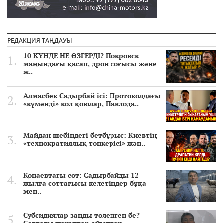
РЕДАКЦИЯ ТАҢДАУЫ
10 КҮНДЕ НЕ ӨЗГЕРДІ? Покровск
маңындағы қасап, дрон соғысы және
ж..
Алмасбек Садырбай ісі: Протоколдағы
«күмәнді» кол қоюлар, Павлода..
Майдан шебіндегі бетбұрыс: Киевтің
«технократиялық төңкерісі» жән..
Қонаевтағы сот: Садырбайды 12
жылға соттағысы келетіндер бұқа
мен..
Субсидиялар заңды төленген бе?
Соттағы жауаптар айыптау