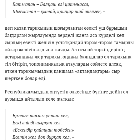
Батыстан – Балқаш елі қатынасса,
Шығыстан – қытай, қашқар шай әкелген, –
деп қазақ тарихының шоғырланған өзекті үш бұрышын
бағдарлай жырлауыңда зерделі жанға аса күрделі көп
сырдың өзекті желісін ұстатқандай тарам-тарам тамырлы
ойлар желісін алдына жаяды. Ал осы ой төркіндерінің
астарындағы жер тарихы, оңдағы баяндалар ел тарихына
тіл бітіріп, топонимикалық атауларды сөйлете алсақ,
өткен тарихымыздың қаншама «ақтаңдақтары» сыр
шерткен болар еді.
Республикамыздың оңтүстік өлкесінде бүгінге дейін ел
аузында айтылып келе жатқан:
Ергенге тасты ұнтап кел,
Ескі әніңді шырқап кел.
«Ескендір қайтқан төбеден»
Есетін жел боп бұрқап кел, –