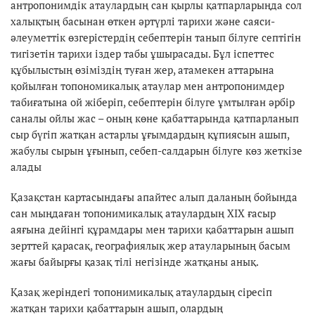
антропонимдік атаулардың сан қырлы қатпарларыңда сол
халықтың басынан өткен әртүрлі тарихи және саяси-
әлеуметтік өзгерістердің себептерін танып білуге септігін
тигізетін тарихи іздер табы ұшырасады. Бұл іспеттес
құбылыстың өзіміздің туған жер, атамекен аттарына
қойылған топономикалық атаулар мен антропонимдер
табиғатына ой жіберіп, себептерін білуге ұмтылған әрбір
саналы ойлы жас – оның көне қабаттарында қатпарланып
сыр бүгіп жатқан астарлы ұғымдардың құпиясын ашып,
жабулы сырын ұғынып, себеп-салдарын білуге көз жеткізе
алады
Қазақстан картасындағы апайтес алып даланың бойында
сан мыңдаған топонимикалық атаулардың XIX ғасыр
аяғына дейінгі құрамдары мен тарихи қабаттарын ашып
зерттей қарасақ, географиялық жер атауларының басым
жағы байырғы қазақ тілі негізінде жатқаны анық.
Қазақ жеріндегі топонимикалық атаулардың сіресіп
жатқан тарихи қабаттарын ашып, олардың