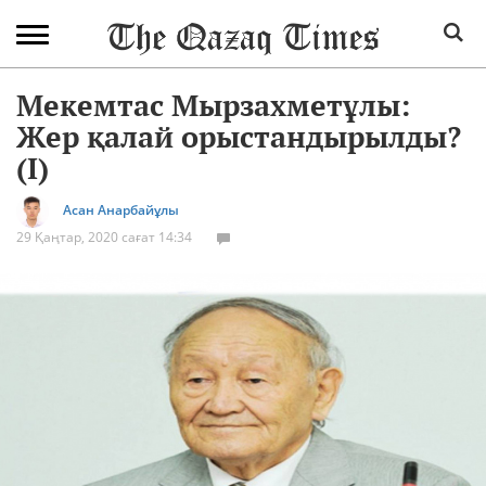
Мекемтас Мырзахметұлы:
Жер қалай орыстандырылды?
(І)
Асан Анарбайұлы
29 Қаңтар, 2020 сағат 14:34