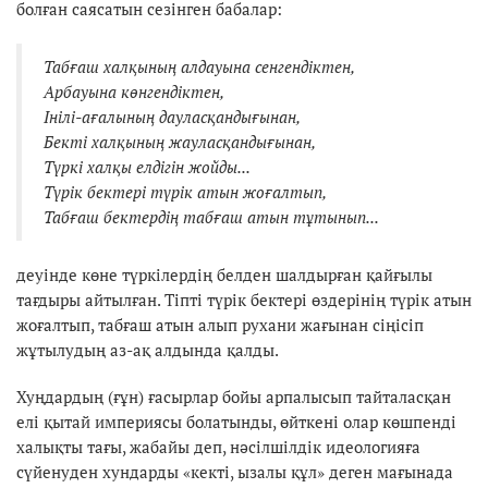
болған саясатын сезінген бабалар:
Табғаш халқының алдауына
сенгендіктен,
Арбауына
көнгендіктен,
Інілі-ағалының дауласқандығынан,
Бекті халқының жауласқандығынан,
Түркі халқы елдігін жойды...
Түрік бектері түрік атын
жоғалтып,
Табғаш бектердің табғаш атын тұтынып...
деуінде көне түркілердің белден шалдырған қайғылы
тағдыры айтылған. Тіпті түрік бектері өздерінің түрік атын
жоғалтып, табғаш атын алып рухани жағынан сіңісіп
жұтылудың аз-ақ алдында қалды.
Хуңдардың (ғұн) ғасырлар бойы арпалысып тайталасқан
елі қытай империясы болатынды, өйткені олар көшпенді
халықты тағы, жабайы деп, нәсілшілдік идеологияға
сүйенуден хундарды «кекті, ызалы құл» деген мағынада