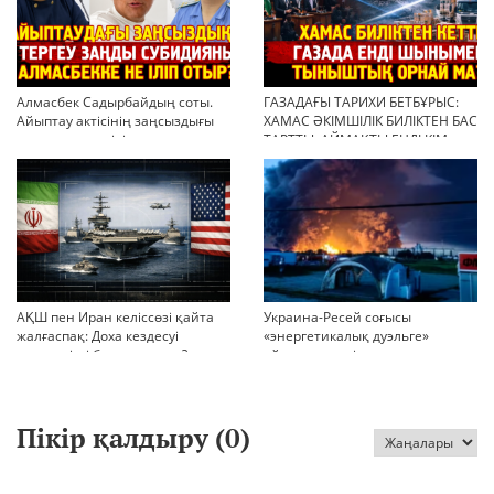
Алмасбек Садырбайдың соты.
ГАЗАДАҒЫ ТАРИХИ БЕТБҰРЫС:
Айыптау актісінің заңсыздығы
ХАМАС ӘКІМШІЛІК БИЛІКТЕН БАС
мен қолдан өсірілген
ТАРТТЫ. АЙМАҚТЫ ЕНДІ КІМ
миллиондар
БАСҚАРАДЫ?
АҚШ пен Иран келіссөзі қайта
Украина-Ресей соғысы
жалғаспақ: Доха кездесуі
«энергетикалық дуэльге»
шиеленісті бәсеңдете ме?
айналып кетті
Пікір қалдыру (
0
)