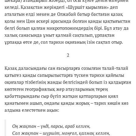
келеді. Қазақстан жеріндегі «Шүршіт қырылған» деп
аталатын елді мекен де Олжабай батыр бастаған қазақ
қолы мен Цин әскері арасында болған қанды қақтығыстан
белгі болып қалған микротопонимдердің бірі. Бұл атау да
халық санасында ұмыт қалмай сақталып, ұрпақтан
ұрпаққа өтсе де, сол тарихи оқиғаның ізін сақтап отыр.
2
Қазақ даласындағы сан ғасырларға созылған талай-талай
қатыгез қанды сапырылыстарға түскен тарихи қайғылы
оқиғалар тізбегінің жанды белгісіндей болып із қалдырған
көптеген географиялық жер атауларының терең
қабаттарындағы сыр бүгіп жатқан қатпарларын қиял
қанатымен ашып, ондағы қанды жорық – тарих көшін көз
алдына елестеткен ақын:
Оң жақтан – үнді, парсы, араб келген,
Сол жақтан – шүршіт, моңғол, қалмақ келген,