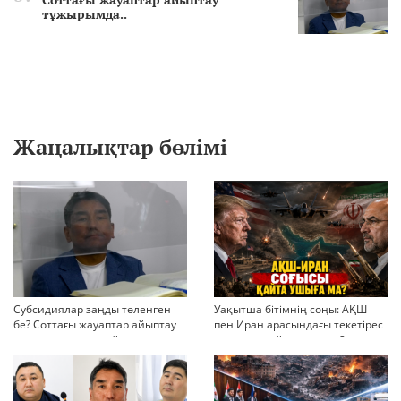
тұжырымда..
Жаңалықтар бөлімі
Субсидиялар заңды төленген
Уақытша бітімнің соңы: АҚШ
бе? Соттағы жауаптар айыптау
пен Иран арасындағы текетірес
тұжырымдарын қайта қарауға
неліктен қайта ушықты?
негіз бола ала ма?