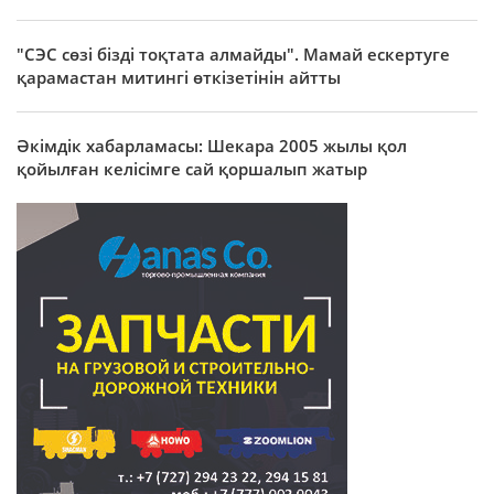
"СЭС сөзі бізді тоқтата алмайды". Мамай ескертуге
қарамастан митингі өткізетінін айтты
Әкімдік хабарламасы: Шекара 2005 жылы қол
қойылған келісімге сай қоршалып жатыр