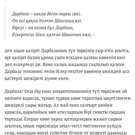
Дарбаза – қақпа деген парсы сөзі,
Он екі қақпа болған Шаштың өзі.
Біреуі – он екінің бұл Дарбаза,
Ескерткіш бізге қалған Шаштың көзі, –
деп ақын қазіргі Дарбазаның түп төркінін сыр етіп ағытса,
әрі қазіргі балаң ұрпақ үшін ескіден қалған көненің көзі
деп ескертеді де. Яғни халық жадында сақталып қалған
Дарбаза топонимі тегін білер тектіге көненің көзіндей аса
қастерлі шежірелі дүние екен.
Дарбаза! Осы бір ғана микротопонимнің түп төркініне ой
көзімен қарасақ, тұнып тұрған көне тарихтың шертілмеген
шежірелі сыры жатыр. Ал жай ғана салғырт көзбен
қарасақ, қарапайым көп атаулардың бірі сияқты сырдаң
тартады. Егерде көне тарих қатпарларын жазып сырын
ағытсақ, оның төркінінде ағыл-тегіл төгілмеген күйдің
сазы, ақындық өнері сүйегіне біткен от жүректі дарынды