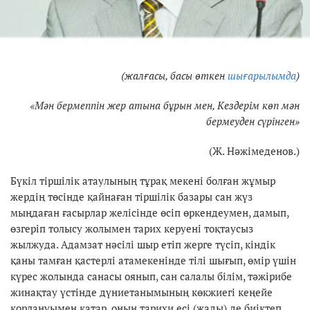
(жалғасы, басы өткен
шығарылымда
)
«Мән бермеппін жер атына бұрын мен, Кездерім көп мән
бермеуден сүрінген»
(Ж. Нәжімеденов.)
Бүкіл тіршілік атаулының тұрақ мекені болған жұмыр
жердің төсінде қайнаған тіршілік базары сан жүз
мыңдаған ғасырлар желісінде өсіп өркендеумен, дамып,
өзгеріп толысу жолымен тарих керуені тоқтаусыз
жылжуда. Адамзат нәсілі шыр етіп жерге түсіп, кіндік
қаны тамған қастерлі атамекенінде тілі шығып, өмір үшін
күрес жолында санасы оянып, сан салалы білім, тәжірибе
жинақтау үстінде дүниетанымының көкжиегі кеңейе
қорлануымен қатар, оның тарихи есі (жады) де биіктеп