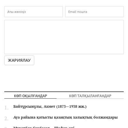
ЖАРИЯЛАУ
КӨП ОҚЫЛҒАНДАР
КӨП ТАЛҚЫЛАНҒАНДАР
Байтұрсынұлы, Ахмет (1873—1938 жж.)
Ауа райына қатысты қазақтың халықтық болжамдары