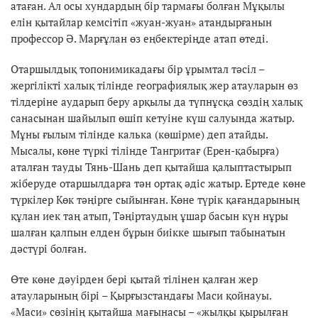
атаған. Ал осы хундардың бір тармағы болған Мұқылы
елін қытайлар кемсітіп «жуан-жуан» атандырғанын
профессор Ә. Марғұлан өз еңбектеріңде атап өтеді.
Отаршылдық топонимикадағы бір ұрымтал тәсіл –
жергілікті халық тілінде географиялық жер атауларын өз
тілдеріне аударып беру арқылы да түпнұсқа сөздің халық
санасынан шайылып өшіп кетуіне күш салуында жатыр.
Мұны ғылым тілінде калька (көшірме) деп атайды.
Мысалы, көне түркі тілінде Тангритағ (Ерен-қабырға)
аталған тауды Тянь-Шань деп қытайша қалыптастырып
жіберуде отаршылдарға тән ортақ әдіс жатыр. Ертеде көне
түркілер Көк тәңірге сыйынған. Көне түрік қағандарының
құлан иек таң атып, Тәңіртаудың ұшар басын күн нұры
шалған қалпын елден бұрын биікке шығып табынатын
дәстүрі болған.
Өте көне дәуірден бері қытай тілінен қалған жер
атауларының бірі – Қырғызстандағы Маси қойнауы.
«Маси» сөзінің қытайша мағынасы – «жылқы қырылған