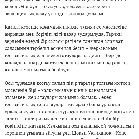
келеді. Әрі бұл – тоқтаусыз, толассыз өсе беретін
эволюциялық даму үстіндегі жанды құбылыс.
Қазіргі кезеңде қоғамдық пікірде тарихи ес мәселесіне
айрықша мән беріліп, жіті назар аударылуда. Тарихи
зерденің елеулі бір саласы ретінде танылған адамзат
баласының тербеліп өскен тал бесігі – Жер-ананың
географиялық елді мекен атауларына дейін – бәрі де
қоғамдық пікірде қайта екшеліп, сын көзімен қаралып,
жаңаша мән-мағына берілуде.
Осы тұрғыдан қозғау салып пікір таратар толғағы жеткен
мәселенің бірі – халқымыздың кіндік қаны тамған
атамекен, жер атаулары жайында болмақ. Себебі
географиялық жер атаулары ғасырлар бойы ұрпақтан-
ұрпаққа ауысып жалғаса тұрақтанған топонимдердің «жер
тарихы – ел тарихы» деп танылған тарихи есінің бір
көрінісіне жатады. Халқының осы даналық ой-толғанысын
тереңнен ұғынған айтулы ұлы Шоқан Уәлиханов: «Көне