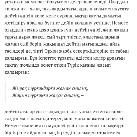
ұстанған мемлекет болуымен де ерекшеленеді. Олардың
«и чжи и» – яғни, тағыларды тағылардың қолымен жусату
дейтін әдісін келе-келе еуропалықтар қатты дамытып
жетілдіру арқылы бүгінге дейін қолдану үстінде. Немесе
олардың «юань цзяо цзинь гун» дейтін әдісі, яғни жақын
тұрғандарға жақсы сый тарт, тиіспе, алыстағыларына
жаман сый беріп, жақындат дейтін мағынадағы айла
тәсілдері де, тіпті Орхон жазба ескерткіштеріне өз табын
қалдырған. Бұл іспеттес тұзақты әдістен келер ұрпағын
сақтау жолында өсиет еткен Түрік қағаны жазып
калдырған:
Жырақ тұрғандарға жаман сыйлық,
Жақын
тұрғанға жақсы сыйлық, –
дейтін аталар сөзі – ақылдың көзі уағыз еткен астарлы
сөздің мағынасында терең мән-мағына жатса керек-ті.
Немесе империя өз мүддесі үшін көшпенді халықтарды
бір-біріне айдап салып, біреудің қолымен от көсемек