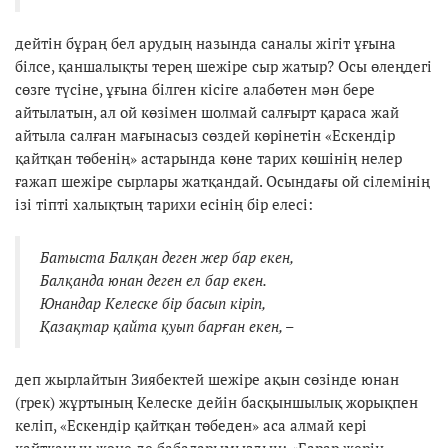
дейтін бұраң бел арудың назында саналы жігіт ұғына
білсе, қаншалықты терең шежіре сыр жатыр? Осы өлеңдегі
сөзге түсіне, ұғына білген кісіге алабөтен мән бере
айтылатын, ал ой көзімен шолмай салғырт қараса жай
айтыла салған мағынасыз сөздей көрінетін «Ескендір
қайтқан төбенің» астарында көне тарих көшінің нелер
ғажап шежіре сырлары жатқандай. Осындағы ой сілемінің
ізі тіпті халықтың тарихи есінің бір елесі:
Батыста Балқан деген жер бар екен,
Балқанда юнан деген ел бар екен.
Юнандар Келеске бір басып кіріп,
Қазақтар қайта қуып барған екен, –
деп жырлайтын Зиябектей шежіре ақын сөзінде юнан
(грек) жұртының Келеске дейін басқыншылық жорықпен
келіп, «Ескендір қайтқан төбеден» аса алмай кері
қайтқанын және де бабаларымыздың: «Барар жерің