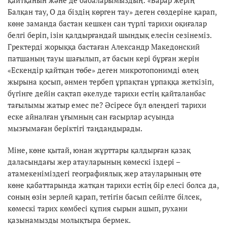
Балқан тау, О да біздің көрген тау» деген сөздеріне қарап,
көне заманда бастан кешкен сан түрлі тарихи оқиғалар
белгі беріп, ізін қалдырғандай шындық елесін сезінеміз.
Гректерді жорыққа бастаған Александр Македонский
патшаның тауы шағылып, ат басын кері бұрған жерін
«Ескендір қайтқан төбе» деген микротопонимді өлең
жырына қосып, әнмен тербеп ұрпақтан ұрпаққа жеткізіп,
бүгінге дейін сақтап әкелуде тарихи естің қайталанбас
тағылымы жатыр емес пе? Әсіресе бұл өлеңдегі тарихи
еске айналған ұғымның сан ғасырлар асуында
мызғымаған беріктігі таңдандырады.
Міне, көне қытай, юнан жұрттары қалдырған қазақ
даласындағы жер атауларының көмескі іздері –
атамекеніміздегі географиялық жер атауларының өте
көне қабаттарында жатқан тарихи естің бір елесі болса да,
соның өзін зерлей қарап, тетігін басып сейілте білсек,
көмескі тарих көмбесі құпия сырын ашып, рухани
қазынамызды молықтыра бермек.