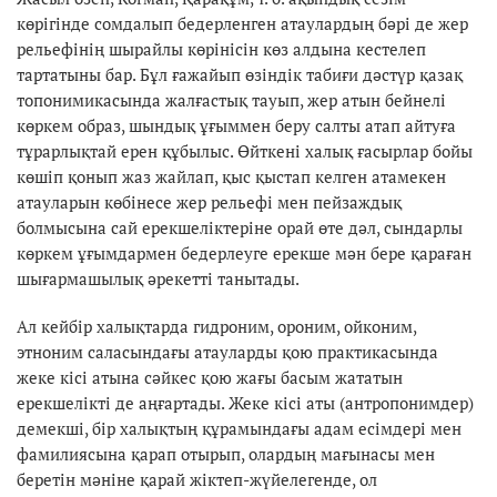
көрігінде сомдалып бедерленген атаулардың бәрі де жер
рельефінің шырайлы көрінісін көз алдына кестелеп
тартатыны бар. Бұл ғажайып өзіндік табиғи дәстүр қазақ
топонимикасында жалғастық тауып, жер атын бейнелі
көркем образ, шындық ұғыммен беру салты атап айтуға
тұрарлықтай ерен құбылыс. Өйткені халық ғасырлар бойы
көшіп қонып жаз жайлап, қыс қыстап келген атамекен
атауларын көбінесе жер рельефі мен пейзаждық
болмысына сай ерекшеліктеріне орай өте дәл, сындарлы
көркем ұғымдармен бедерлеуге ерекше мән бере қараған
шығармашылық әрекетті танытады.
Ал кейбір халықтарда гидроним, ороним, ойконим,
этноним саласындағы атауларды қою практикасында
жеке кісі атына сәйкес қою жағы басым жататын
ерекшелікті де аңғартады. Жеке кісі аты (антропонимдер)
демекші, бір халықтың құрамындағы адам есімдері мен
фамилиясына қарап отырып, олардың мағынасы мен
беретін мәніне қарай жіктеп-жүйелегенде, ол