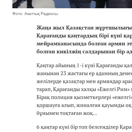
Фото: Азаттық Радиосы.
Жаңа жыл Қазақстан жұртшылығы 
Қарағанды қаңтардың бірі күні қа
мейрамханасында болған армян эт
болған кикілжің салдарынан бір а
Қаңтар айының 1-і күні Қарағанды қ
жанынан 23 жастағы ер адамның денес
желілерде қазақтар мен армяндар ара
тарап, Қарағанды халқы «Ежелгі Рим»
Бірақ полиция қызметкерлері «ежелгі
қоршауға алып, жиналған қауымды оқиғ
бұнымен тоқтаған жоқ...
6 қаңтар күні бір топ белсенділер Қ