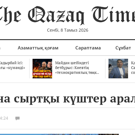
Сенбі, 8 Тамыз 2026
а
Азаматтық қоғам
Сараптама
Сұхбат
адырбай ісі:
Майдан шебіндегі
Қ
ағы «күмәнді»
бетбұрыс: Киевтің
С
.
«технократиялық төңк..
со
на сыртқы күштер ара
4:24