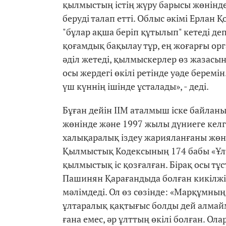
қылмыстың істің жүру барысы жөнінде 
беруді талап етті. Облыс әкімі Ерлан
"бұлар ақша беріп құтылып" кетеді д
қоғамдық бақылау тұр, ең жоғарғы орг
әділ жетеді, қылмыскерлер өз жазасын
осы жердегі өкілі ретінде уәде беремі
үш күннің ішінде ұсталады», - деді.
Бұған дейін ІІМ аталмыш іске байлан
жөнінде және 1997 жылы дүниеге келге
халықаралық іздеу жарияланғаны жөні
Қылмыстық Кодексының 174 бабы «Ұл
қылмыстық іс қозғалған. Бірақ осы т
Пашинян Қарағандыда болған кикілжің
мәлімдеді. Ол өз сөзінде: «Марқұмны
ұлтаралық қақтығыс болды дей алмайм
ғана емес, әр ұлттың өкілі болған. Ол