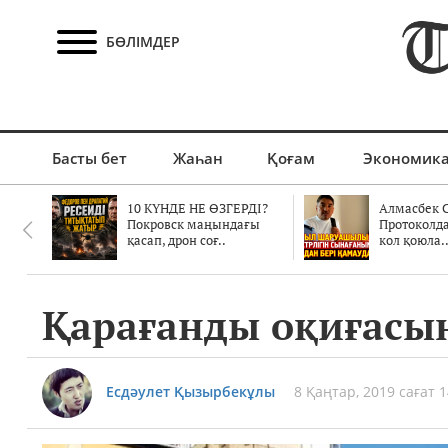
БӨЛІМДЕР
Басты бет
Жаһан
Қоғам
Экономик
10 КҮНДЕ НЕ ӨЗГЕРДІ?
Алмасбек С
Покровск маңындағы
Протоколд
қасап, дрон соғ..
кол қоюла.
Қарағанды оқиғасы
Есдәулет Қызырбекұлы
8 Қаңтар, 2019 сағат 1