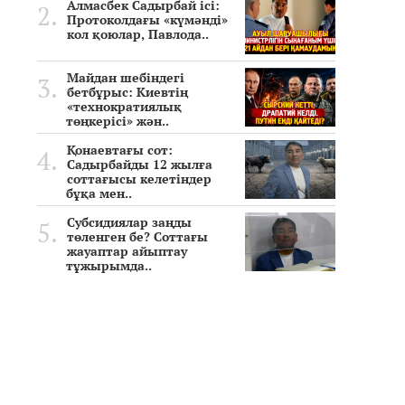
Алмасбек Садырбай ісі:
Протоколдағы «күмәнді»
кол қоюлар, Павлода..
Майдан шебіндегі
бетбұрыс: Киевтің
«технократиялық
төңкерісі» жән..
Қонаевтағы сот:
Садырбайды 12 жылға
соттағысы келетіндер
бұқа мен..
Субсидиялар заңды
төленген бе? Соттағы
жауаптар айыптау
тұжырымда..