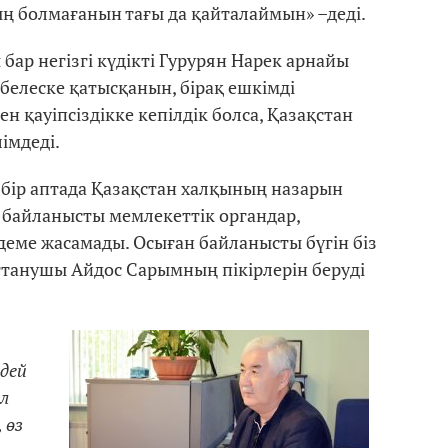
ың болмағанын тағы да қайталаймын» –деді.
бар негізгі күдікті Гурурян Нарек арнайы
өбелеске қатысқанын, бірақ ешкімді
ен қауіпсіздікке кепілдік болса, Қазақстан
імдеді.
бір аптада Қазақстан халқының назарын
 байланысты мемлекеттік органдар,
еме жасамады. Осыған байланысты бүгін біз
ттанушы Айдос Сарымның пікірлерін беруді
дей
л
 өз