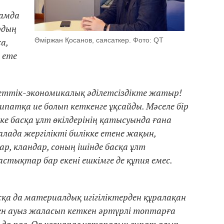
ғамда
рдың
а,
Әміржан Қосанов, саясаткер. Фото: QT
 ете
меттік-экономикалық әділетсіздікте жатыр!
патқа ие болып кеткенге ұқсайды. Мәселе бір
ке басқа ұлт өкілдерінің қатысуында ғана
алада жергілікті билікке етене жақын,
, кландар, соның ішінде басқа ұлт
тықтар бар екені ешкімге де құпия емес.
сқа да материалдық игігіліктерден құралақан
ен ауыз жаласып кеткен әртүрлі топтарға