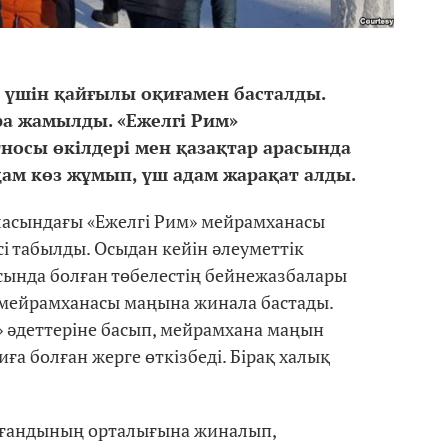
үшін қайғылы оқиғамен басталды.
ра жамылды. «Ежелгі Рим»
носы өкілдері мен қазақтар арасында
дам көз жұмып, үш адам жарақат алды.
аласындағы «Ежелгі Рим» мейрамханасы
і табылды. Осыдан кейін әлеуметтік
сында болған төбелестің бейнежазбалары
 мейрамханасы маңына жинала бастады.
» әдеттеріне басып, мейрамхана маңын
а болған жерге өткізбеді. Бірақ халық
арағандының орталығына жиналып,