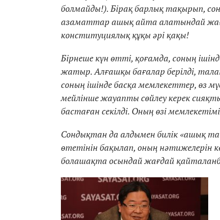
болмайды!). Бірақ барлық тақырып, со
азаматтар ашық айта алатындай жағд
конституциялық құқы әрі қақы!
Бірнеше күн өтті, қоғамда, соның ішін
жатыр. Алғашқы бағалар берілді, тала
соның ішінде басқа мемлекеттер, өз мү
мейлінше жауапты сөйлеу керек сияқт
бастаған секілді. Оның өзі мемлекетімі
Сондықтан да алдымен билік «ашық та ә
өтетінін бақылап, оның нәтижелерін кө
болашақта осындай жағдай қайталанба