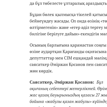
да бұл төбелесте ұлтаралық араздықт
Бұдан бөлек қылмысқа тікелей қатысы 
бейнеүндеу жасады. Ол онда өзінің «т
өлтірмегенін» және «егер әділ тергеу м
билігіне берілуге дайын» екендігін мәл
Осының барлығына қарамастан соңғы 
өзіне аудартқан Қарағанды оқиғасына
депуттаттар мен СІМ ешқандай мәлімд
саясаткер Әміржан Қосанов пен саяса
жөн көрдік.
Саясаткер, Әміржан Қосанов:
Бұл
оқиғаның себептері жетерліктей. Өрім
жас қазақ бауырымыздың қазасы 27 жы
бойына «жабулы қазан жабулы» күйінде,