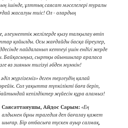
ның ішінде, ұлттық саясат мәселелері туралы
ай жасалуы тиіс! Ол - олардың
де, әлеуметтік желілерде қызу талқылау өтіп
птар қойылды. Осы жағдайды басқа біреулер,
ддесінде пайдаланып кетпеуі үшін ендігі жерде
ы. Байқасыңыз, сыртқы ойыншылар араласа
зге өз зиянын тигізуі әбден мүмкін!
діл жүргіземіз» деген тергеудің қалай
рейік. Сол уақытта түпкілікті баға беріп,
йтындай кепілдіктер жүйесін құра аламыз!
Саясаттанушы, Айдос Сарым:
«Ең
алдымен бұны трагедия деп бағалау қажет
шығар. Бір отбасыға түскен ауыр салмақ,