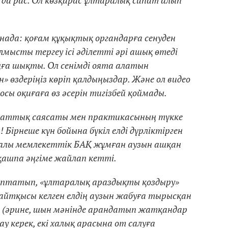
да рас. Ол көзқарас ұлтаралық сипат алып
ынада: қоғам құқықтық органдарға сенуден
ысты тергеу ісі әділетті әрі ашық өтеді
аңға шықты. Ол сенімді оята алатын
 өздеріңіз көріп қалдыңыздар. Және ол видео
осы оқиғаға өз әсерін тигізбей қоймады.
араттық саясаты мен практикасының түкке
 Бірнеше күн бойына бүкіл елді дүрліктірген
ралы мемлекеттік БАҚ жұмған аузын ашқан
-қашпа әңгіме жайлап кетті.
аптатып, «ұлтаралық араздықты қоздыру»
йтқысы келген елдің аузын жабуға тырысқан
 (әрине, шын мәнінде арандатып жатқандар
у керек, екі халық арасына от салуға