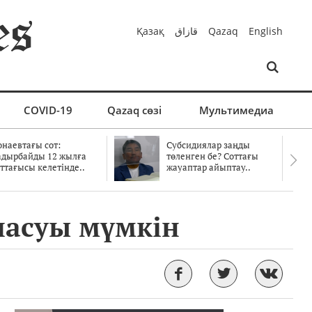
Қазақ
قازاق
Qazaq
English
COVID-19
Qazaq сөзі
Мультимедиа
онаевтағы сот:
Субсидиялар заңды
адырбайды 12 жылға
төленген бе? Соттағы
ттағысы келетінде..
жауаптар айыптау..
ласуы мүмкін