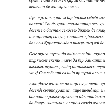
ерекше сын көзімен қарай бастайтыны 
кететін де жасырын емес.
Бұл оқиғаның тағы бір басты себебі м
қалған! Сондықтан азаматтар осы қылм
дегенге о бастан сенбегендіктен де ал
полицияның сиқын, «бандалық болмысын»
дәл осы Қарағандыдан шығуының өзі де 
Осы оқиға тұсында өкімет өзінің ақп
тұрғысыз екенін тағы да бір байқатты!
қылмыс туралы, елдің наразылығы ту
жоқ! Сол себепті ел ішін әртүрлі алып
Алаңдағы жиынға полиция күштерін қ
дегенді сылтауратып, ащы шындықты а
биліктің қимыл-әрекетін айыптаймын
да болуы ықтимал, оларды сөзсіз жазала