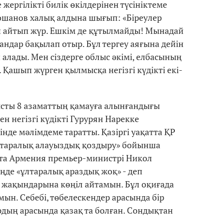
жергілікті билік өкілдерінен түсініктеме
 Қошанов халық алдына шығып: «Біреулер
еп айтып жүр. Ешкім де құтылмайды! Мынадай
андар бақылап отыр. Бұл тергеу аяғына дейін
 алады. Мен сіздерге облыс әкімі, елбасының
н. Қашып жүрген қылмысқа негізгі күдікті екі-
ысты 8 азаматтың қамауға алынғандығы
н негізгі күдікті Гурурян Нарекке
нде мәлімдеме таратты. Қазіргі уақатта ҚР
таралық алауыздық қоздыру» бойынша
ұста Армения премьер-министрі Никол
де «ұлтаралық араздық жоқ» - деп
ң жақындарына көңіл айтамын. Бұл оқиғада
ын. Себебі, төбелескендер арасында бір
ардың арасында қазақ та болған. Сондықтан