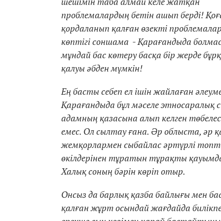
шешімін таба алмай келе жатқан
проблемалардың бетін ашып берді! Қо
қордаланып қалған өзекті проблемала
көптігі соншама - Қарағандыда болмас
мұндай бас көтеру басқа бір жерде бұрқ
қалуы әбден мүмкін!
Ең басты себеп ел ішін жайлаған әлеу
Қарағандыда бұл мәселе этносаралық си
адамның қазасына алып келген төбелес
емес. Ол сылтау ғана. Әр облыста, әр қ
жемқорлармен сыбайлас әртүрлі топтар
өкілдерінен тұратын тұрақты қауымдас
Халық соның бәрін көріп отыр.
Онсыз да барлық қазба байлығы мен ба
қалған жұрт осындай жағдайда билікп