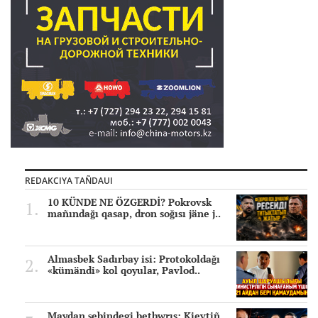
REDAKCIYA TAÑDAUI
10 KÜNDE NE ÖZGERDİ? Pokrovsk
mañındağı qasap, dron soğısı jäne j..
Almasbek Sadırbay isi: Protokoldağı
«kümändi» kol qoyular, Pavlod..
Maydan şebindegi betbwrıs: Kievtiñ