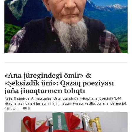
«Ana jüregindegi ömir» &
«Şeksizdik üni»: Qazaq poeziyası
jaña jinaqtarmen tolıqtı
Keşe, 9 säuirde, Almatı qalası Ortalıqtandırğan kitaphana jüyesiniñ №44
kitaphanasında eki jas aqınnıñ jır jinaqtarı twsauı kesilip, oqırmandarına jol..
4 jıl bwrın
0