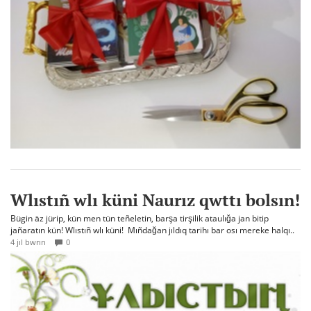
Wlıstıñ wlı küni Naurız qwttı bolsın!
Bügin äz jürip, kün men tün teñeletin, barşa tirşilik ataulığa jan bitip
jañaratın kün! Wlıstıñ wlı küni! Mıñdağan jıldıq tarihı bar osı mereke halqı..
4 jıl bwrın
0