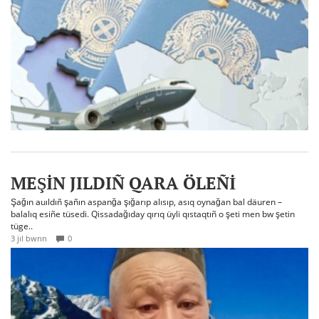
MEŞİN JILDIÑ QARA ÖLEÑİ
Şağın auıldıñ şañın aspanğa şığarıp alısıp, asıq oynağan bal däuren –
balalıq esiñe tüsedi. Qissadağıday qırıq üyli qıstaqtıñ o şeti men bw şetin
tüge..
3 jıl bwrın
0