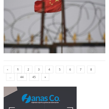
«
1
2
3
4
5
6
7
8
...
44
45
»