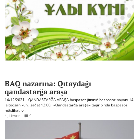
BAQ nazarına: Qıtaydağı
qandastarğa araşa
14/12/2021 – QANDASTARĞA ARAŞA baspasöz jiınınıñ baspasöz bayanı 14
jeltoqsan küni, sağat 13:00, «Qandastarğa araşa» taqırıbında baspasöz
mäslihatı ö..
4 jıl bwrın
0