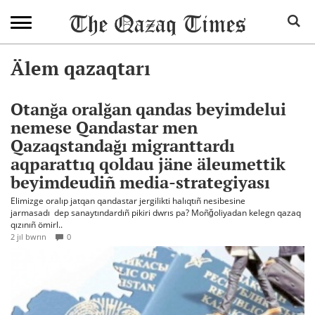
Älem qazaqtarı
Otanğa oralğan qandas beyimdelui
nemese Qandastar men
Qazaqstandağı migranttardı
aqparattıq qoldau jäne äleumettik
beyimdeudiñ media-strategiyası
Elimizge oralıp jatqan qandastar jergilikti halıqtıñ nesibesine
jarmasadı dep sanaytındardıñ pikiri dwrıs pa? Moñğoliyadan kelegn qazaq
qızınıñ ömirl..
2 jıl bwrın
0