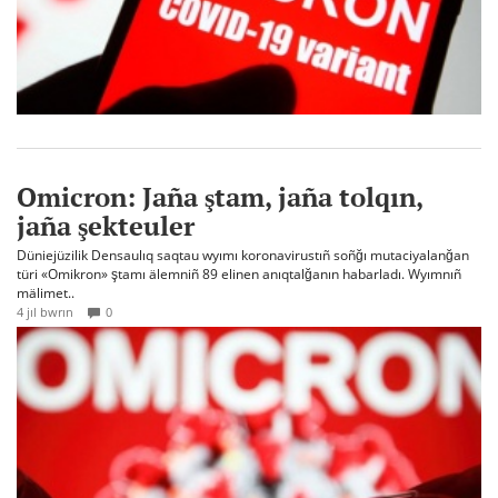
Omicron: Jaña ştam, jaña tolqın,
jaña şekteuler
Düniejüzilik Densaulıq saqtau wyımı koronavirustıñ soñğı mutaciyalanğan
türi «Omikron» ştamı älemniñ 89 elinen anıqtalğanın habarladı. Wyımnıñ
mälimet..
4 jıl bwrın
0