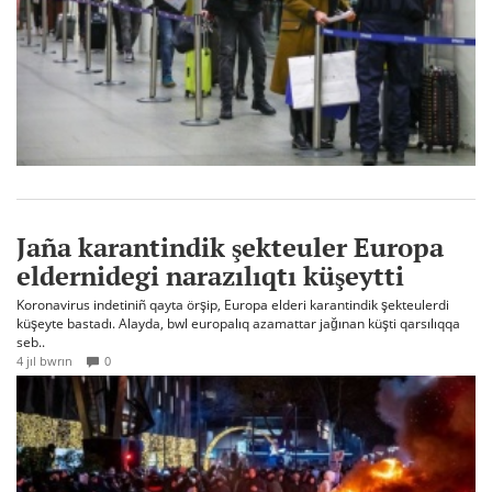
Jaña karantindik şekteuler Europa
eldernidegi narazılıqtı küşeytti
Koronavirus indetiniñ qayta örşip, Europa elderi karantindik şekteulerdi
küşeyte bastadı. Alayda, bwl europalıq azamattar jağınan küşti qarsılıqqa
seb..
4 jıl bwrın
0