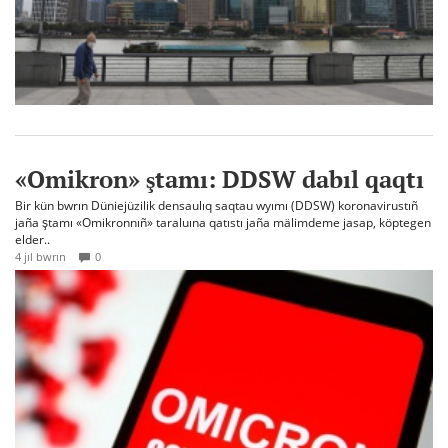
«Omikron» ştamı: DDSW dabıl qaqtı
Bir kün bwrın Düniejüzilik densaulıq saqtau wyımı (DDSW) koronavirustıñ
jaña ştamı «Omikronnıñ» taraluına qatıstı jaña mälimdeme jasap, köptegen
elder..
4 jıl bwrın
0