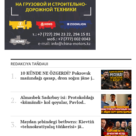
REDAKCIYA TAÑDAUI
10 KÜNDE NE ÖZGERDİ? Pokrovsk
mañındağı qasap, dron soğısı jäne j..
Almasbek Sadırbay isi: Protokoldağı
«kümändi» kol qoyular, Pavlod..
Maydan şebindegi betbwrıs: Kievtiñ
«tehnokratiyalıq töñkerisi» jä..