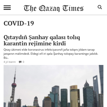
COVID-19
Qıtaydıñ Şanhay qalası tolıq
karantin rejimine kirdi
Qıtay ükimeti elde koronavirus infekciyasınıñ jaña tolqını jıldam tarap
jatqanın mälimdedi. Eldegi eñ iri qala Şanhay tolıqtay karantinge jabıldı.
Bü..
4 jıl bwrın
0