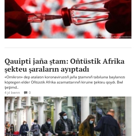
Qauipti jaña ştam: Oñtüstik Afrika
şekteu şaraların ayıptadı
«Omikron» dep atalatın koronavirustıñ jaña ştamınıñ tabıluına baylanıstı
köptegen elder Oñtüstik Afrika azamattarınıñ kiruine şekteu qoydı. Bwl
şeşimd..
4 jıl bwrın
0