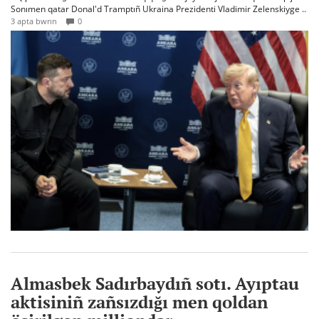
Sonımen qatar Donal'd Tramptıñ Ukraina Prezidenti Vladimir Zelenskiyge ..
3 apta bwrın
0
Almasbek Sadırbaydıñ sotı. Ayıptau
aktisiniñ zañsızdığı men qoldan