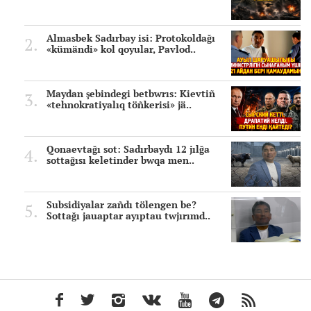
Almasbek Sadırbay isi: Protokoldağı
«kümändi» kol qoyular, Pavlod..
Maydan şebindegi betbwrıs: Kievtiñ
«tehnokratiyalıq töñkerisi» jä..
Qonaevtağı sot: Sadırbaydı 12 jılğa
sottağısı keletinder bwqa men..
Subsidiyalar zañdı tölengen be?
Sottağı jauaptar ayıptau twjırımd..