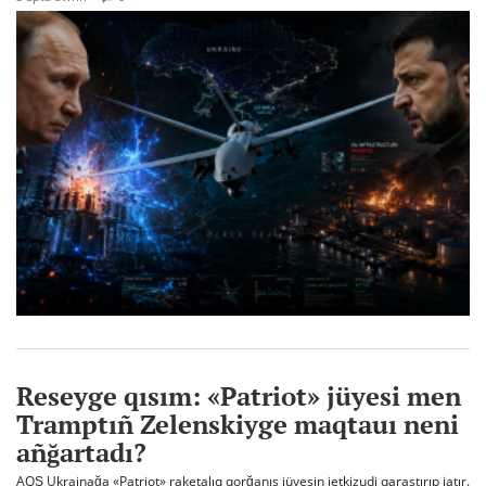
Reseyge qısım: «Patriot» jüyesi men
Tramptıñ Zelenskiyge maqtauı neni
añğartadı?
AQŞ Ukrainağa «Patriot» raketalıq qorğanıs jüyesin jetkizudi qarastırıp jatır.