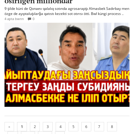
ösirilgen milliondar
9 şilde küni de Qonaev qalalıq sotında agrosarapşı Almasbek Sadırbay men
özge de ayıptaluşılarğa qatıstı kezekti sot otırısı ötti. Bwl küngi process ..
4 apta bwrın
0
«
1
2
3
4
5
6
7
8