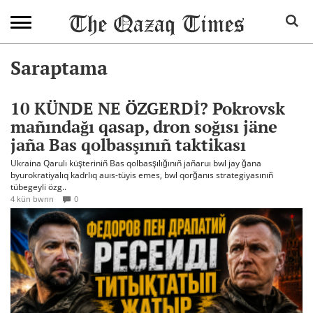
Saraptama
10 KÜNDE NE ÖZGERDİ? Pokrovsk
mañındağı qasap, dron soğısı jäne
jaña Bas qolbasşınıñ taktikası
Ukraina Qarulı küşteriniñ Bas qolbasşılığınıñ jañaruı bwl jay ğana
byurokratiyalıq kadrlıq auıs-tüyis emes, bwl qorğanıs strategiyasınıñ
tübegeyli özg..
4 kün bwrın
0