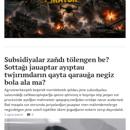
Subsidiyalar zañdı tölengen be?
Sottağı jauaptar ayıptau
twjırımdarın qayta qarauğa negiz
bola ala ma?
Agroönerkäsiptik keşendi memlekettik qoldau jäne subsidiyalau
salasındağı zañbwzuşılıqtarğa qatıstı qılmıstıq is boyınşa ötip jatqan sot
procesinde aytılğan mälimetter qwqıqtıq twrğıdan erekşe nazar audartadı.
Bwl maqala sot otırısında jariyalanğan jauaptar men mälimdemelerge
negizdelgen jäne sottıñ tüpkilikti ükimi şıqpağanın eskere otırıp dayındaldı.
3 apta bwrın
0