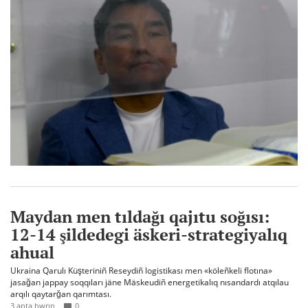
Maydan men tıldağı qajıtu soğısı:
12-14 şildedegi äskeri-strategiyalıq
ahual
Ukraina Qarulı Küşteriniñ Reseydiñ logistikası men «köleñkeli flotına»
jasağan jappay soqqıları jäne Mäskeudiñ energetikalıq nısandardı atqılau
arqılı qaytarğan qarımtası.
3 apta bwrın
0