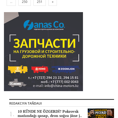
...
250
251
»
REDAKCIYA TAÑDAUI
10 KÜNDE NE ÖZGERDİ? Pokrovsk
mañındağı qasap, dron soğısı jäne j..