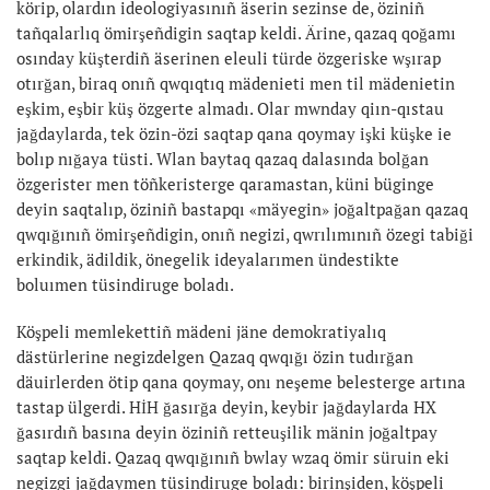
körip, olardın ideologiyasınıñ äserin sezinse de, öziniñ
tañqalarlıq ömirşeñdigin saqtap keldi. Ärine, qazaq qoğamı
osınday küşterdiñ äserinen eleuli türde özgeriske wşırap
otırğan, biraq onıñ qwqıqtıq mädenieti men til mädenietin
eşkim, eşbir küş özgerte almadı. Olar mwnday qiın-qıstau
jağdaylarda, tek özin-özi saqtap qana qoymay işki küşke ie
bolıp nığaya tüsti. Wlan baytaq qazaq dalasında bolğan
özgerister men töñkeristerge qaramastan, küni büginge
deyin saqtalıp, öziniñ bastapqı «mäyegin» joğaltpağan qazaq
qwqığınıñ ömirşeñdigin, onıñ negizi, qwrılımınıñ özegi tabiği
erkindik, ädildik, önegelik ideyalarımen ündestikte
boluımen tüsindiruge boladı.
Köşpeli memlekettiñ mädeni jäne demokratiyalıq
dästürlerine negizdelgen Qazaq qwqığı özin tudırğan
däuirlerden ötip qana qoymay, onı neşeme belesterge artına
tastap ülgerdi. HİH ğasırğa deyin, keybir jağdaylarda HX
ğasırdıñ basına deyin öziniñ retteuşilik mänin joğaltpay
saqtap keldi. Qazaq qwqığınıñ bwlay wzaq ömir süruin eki
negizgi jağdaymen tüsindiruge boladı: birinşiden, köşpeli