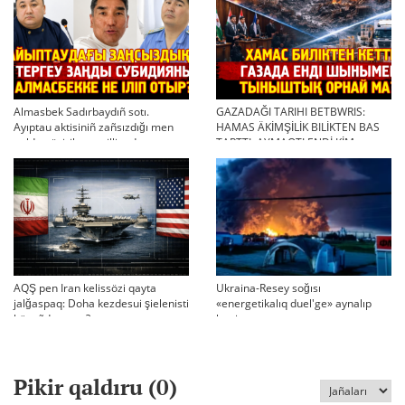
Almasbek Sadırbaydıñ sotı.
GAZADAĞI TARIHI BETBWRIS:
Ayıptau aktisiniñ zañsızdığı men
HAMAS ÄKİMŞİLİK BILİKTEN BAS
qoldan ösirilgen milliondar
TARTTI. AYMAQTI ENDİ KİM
BASQARADI?
AQŞ pen Iran kelissözi qayta
Ukraina-Resey soğısı
jalğaspaq: Doha kezdesui şielenisti
«energetikalıq duel'ge» aynalıp
bäseñdete me?
ketti
Pikir qaldıru (
0
)