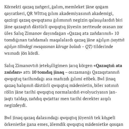
Körnekti qazaq zañgeri, ğalım, memleket jäne qoğam
qayratkeri, QR Wlttıq ğılım akademiyasınıñ akademigi,
qazirgi qazaq qwqıqtanu ğılımınıñ negizin qalauşılardıñ biri
jäne qazaqtıñ dästürli qwqıqtıq jüyesin zertteude orasan zor
üles Salıq Zimanov dayındağan «Qazaq ata zañdarınıñ» 10
tomdığınan tañdamalı maqalalardı qazaq jäne ağılşın
(sayttıñ
ağılşın tilindegi nwsqasınan köruge boladı –
QT
)
tilderinde
wsınudı jön kördi.
Salıq Zimanovtıñ jetekşiligimen jarıq körgen
«Qazaqtıñ ata
zañdarı»
attı
10 tomdıq jinaq
– osızamanğı Qazaqstannıñ
qwqıqtıq tarihındağı asa mañızdı ğılımi eñbek. Bwl jinaq
qazaq halqınıñ dästürli qwqıqtıq mädenietin, biler sotınıñ
rölin jäne tarihi qwqıqtıq normalardıñ evolyuciyasın jan-
jaqtı taldap, zañdıq qwjattar men tarihi derekter arqılı
negizdeydi.
Bwl jinaq qazaq dalasındağı qwqıqtıq jüyeniñ tek köşpeli
örkenietke ğana emes, älemdik qwqıqtıq mädenietke qosqan