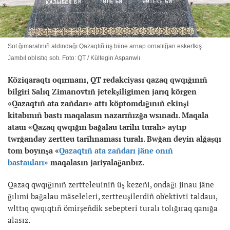
Sot ğimaratınıñ aldındağı Qazaqtıñ üş biine arnap ornatılğan eskertkiş.
Jambıl oblıstıq sotı. Foto: QT / Kültegin Aspanwlı
Köziqaraqtı
oqırmanı, QT redakciyası qazaq qwqığınıñ
bilgiri Salıq Zimanovtıñ jetekşiligimen jarıq körgen
«Qazaqtıñ ata zañdarı» attı köptomdığınıñ ekinşi
kitabınıñ bastı maqalasın nazarıñızğa wsınadı.
Maqala
atauı «Qazaq qwqığın bağalau tarihı turalı» aytıp
twrğanday zertteu tarihnaması turalı.
Bwğan deyin alğaşqı
tom boyınşa «
Qazaqtıñ ata zañdarı jäne onıñ
bastauları»
maqalasın jariyalağanbız.
Qazaq qwqığınıñ zertteleuiniñ üş kezeñi, ondağı jinau jäne
ğılımi bağalau mäseleleri, zertteuşilerdiñ ob'ektivti taldauı,
wlttıq qwqıqtıñ ömirşeñdik sebepteri turalı tolığıraq qanığa
alasız.