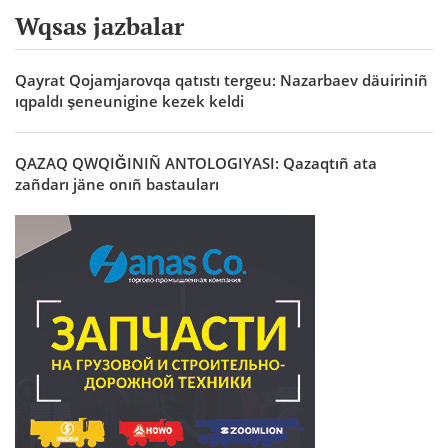
Wqsas jazbalar
Qayrat Qojamjarovqa qatıstı tergeu: Nazarbaev däuiriniñ
ıqpaldı şeneunigine kezek keldi
QAZAQ QWQIĞINIÑ ANTOLOGIYASI: Qazaqtıñ ata
zañdarı jäne onıñ bastauları