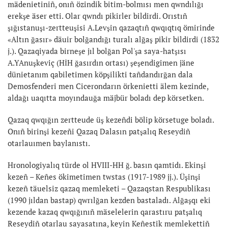
mädenietiniñ, onıñ özindik bitim-bolmısı men qwndılığı
erekşe äser etti. Olar qwndı pikirler bildirdi. Orıstıñ
şığıstanuşı-zertteuşisi A.Levşin qazaqtıñ qwqıqtıq ömirinde
«Altın ğasır» däuir bolğandığı turalı alğaş pikir bildirdi (1832
j.). Qazaqiyada birneşe jıl bolğan Pol'şa saya-hatşısı
A.YAnuşkeviç (HİH ğasırdın ortası) şeşendigimen jäne
dünietanım qabiletimen köpşilikti tañdandırğan dala
Demosfenderi men Cicerondarın örkenietti älem kezinde,
aldağı uaqıtta moyındauğa mäjbür boladı dep körsetken.
Qazaq qwqığın zertteude üş kezeñdi bölip körsetuge boladı.
Onıñ birinşi kezeñi Qazaq Dalasın patşalıq Reseydiñ
otarlauımen baylanıstı.
Hronologiyalıq türde ol HVIII-HH ğ. basın qamtidı. Ekinşi
kezeñ – Keñes ökimetimen twstas (1917-1989 jj.). Üşinşi
kezeñ täuelsiz qazaq memleketi – Qazaqstan Respublikası
(1990 jıldan bastap) qwrılğan kezden bastaladı. Alğaşqı eki
kezende kazaq qwqığınıñ mäselelerin qarastıru patşalıq
Reseydiñ otarlau sayasatına, keyin Keñestik memlekettiñ