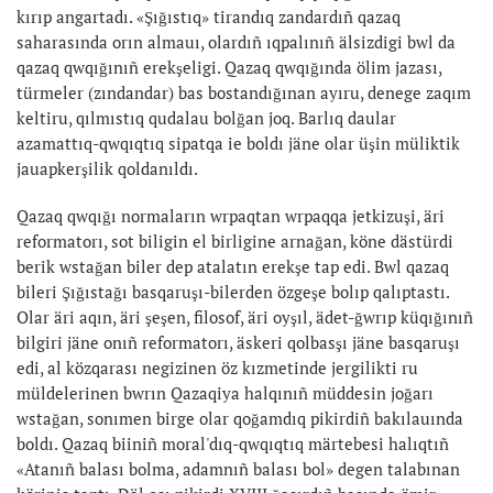
kırıp angartadı. «Şığıstıq» tirandıq zandardıñ qazaq
saharasında orın almauı, olardıñ ıqpalınıñ älsizdigi bwl da
qazaq qwqığınıñ erekşeligi. Qazaq qwqığında ölim jazası,
türmeler (zındandar) bas bostandığınan ayıru, denege zaqım
keltiru, qılmıstıq qudalau bolğan joq. Barlıq daular
azamattıq-qwqıqtıq sipatqa ie boldı jäne olar üşin müliktik
jauapkerşilik qoldanıldı.
Qazaq qwqığı normaların wrpaqtan wrpaqqa jetkizuşi, äri
reformatorı, sot biligin el birligine arnağan, köne dästürdi
berik wstağan biler dep atalatın erekşe tap edi. Bwl qazaq
bileri Şığıstağı basqaruşı-bilerden özgeşe bolıp qalıptastı.
Olar äri aqın, äri şeşen, filosof, äri oyşıl, ädet-ğwrıp küqığınıñ
bilgiri jäne onıñ reformatorı, äskeri qolbasşı jäne basqaruşı
edi, al közqarası negizinen öz kızmetinde jergilikti ru
müldelerinen bwrın Qazaqiya halqınıñ müddesin joğarı
wstağan, sonımen birge olar qoğamdıq pikirdiñ bakılauında
boldı. Qazaq biiniñ moral'dıq-qwqıqtıq märtebesi halıqtıñ
«Atanıñ balası bolma, adamnıñ balası bol» degen talabınan