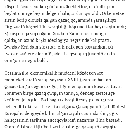
köşpeli, jazu-sızudan göri auız ädebietine, erkindik pen
beybit ömirge beyimdelgen halıqtardan qwraldı. Örkenietke
sırtın berip eleusiz qalğan qazaq qoğamında şaruaşılıqtı
jürgizudiñ köşpelilik twraqtılığı köp uaqıttar boyı saqtalındı;
3) köşpeli qazaq qoğamı Söz ben Zañnın üstemdigin
qoldağan özindik işki ideologiya negizinde kalıptastı.
Bwnday Keñ dala sipattarı erkindik pen bostandıqtı pir
twtqan zañ erejeleriniñ, ädettik-qwqıqtıq jüyeniñ erkin
ornığuına negiz boldı.
Otarlauşılıq-ekonomikalık müddeni közdegen şet
memleketterdiñ sırtqı sayasatı XVIII ğasırdan bastap
Qazaqstanğa degen qızığuşılığı men qısımın küşeyte tüsti.
Sonımen birge qazaq qwqığın tanuğa, dendep zertteuge
keñinen jol aşıldı. Bwl bağıtta körşi Resey patşalığı zor
belsendilik körsetti. «Artta qalğan» Qazaqiyanıñ işki düniesi
Europalıq deñgeyde bilim alğan ziyalı qauımdardıñ, şığıs
halıqtarınıñ tarihına äuesqoylardıñ nazarına iline bastadı.
Olardıñ işinde täjiribeli zertteuşilerge qazaqtıñ qwqıqtıq