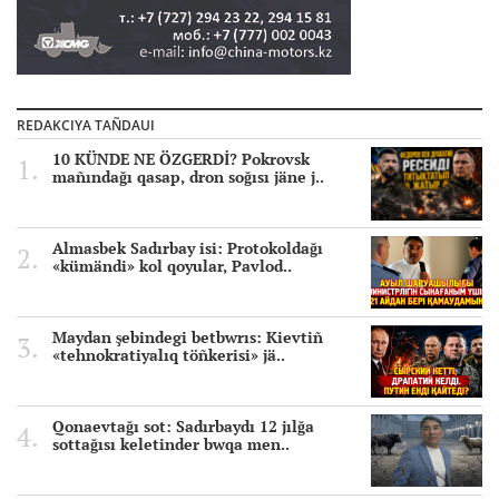
REDAKCIYA TAÑDAUI
10 KÜNDE NE ÖZGERDİ? Pokrovsk
mañındağı qasap, dron soğısı jäne j..
Almasbek Sadırbay isi: Protokoldağı
«kümändi» kol qoyular, Pavlod..
Maydan şebindegi betbwrıs: Kievtiñ
«tehnokratiyalıq töñkerisi» jä..
Qonaevtağı sot: Sadırbaydı 12 jılğa
sottağısı keletinder bwqa men..