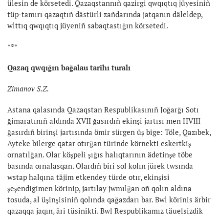
ülesin de körsetedi. Qazaqstannıñ qazirgi qwqıqtıq jüyesiniñ
tüp-tamırı qazaqtıñ dästürli zañdarında jatqanın däleldep,
wlttıq qwqıqtıq jüyeniñ sabaqtastığın körsetedi.
***
Qazaq qwqığın bağalau tarihı turalı
Zimanov S.Z.
Astana qalasında Qazaqstan Respublikasınıñ Joğarğı Sotı
ğimaratınıñ aldında XVII ğasırdıñ ekinşi jartısı men HVIII
ğasırdıñ birinşi jartısında ömir sürgen üş bige: Töle, Qazıbek,
Äyteke bilerge qatar otırğan türinde körnekti eskertkiş
ornatılğan. Olar köşpeli şığıs halıqtarının ädetinşe töbe
basında ornalasqan. Olardıñ biri sol kolın jürek twsında
wstap halqına täjim etkendey türde otır, ekinşisi
şeşendigimen körinip, jartılay jwmılğan oñ qolın aldına
tosuda, al üşinşisiniñ qolında qağazdarı bar. Bwl körinis ärbir
qazaqqa jaqın, äri tüsinikti. Bwl Respublikamız täuelsizdik