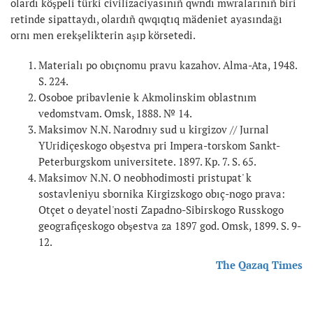
olardı köşpeli türki civilizaciyasınıñ qwndı mwralarınıñ biri
retinde sipattaydı, olardıñ qwqıqtıq mädeniet ayasındağı
ornı men erekşelikterin aşıp körsetedi.
Materialı po obıçnomu pravu kazahov. Alma-Ata, 1948.
S. 224.
Osoboe pribavlenie k Akmolinskim oblastnım
vedomstvam. Omsk, 1888. № 14.
Maksimov N.N. Narodnıy sud u kirgizov // Jurnal
YUridiçeskogo obşestva pri Impera-torskom Sankt-
Peterburgskom universitete. 1897. Kp. 7. S. 65.
Maksimov N.N. O neobhodimosti pristupat' k
sostavleniyu sbornika Kirgizskogo obıç-nogo prava:
Otçet o deyatel'nosti Zapadno-Sibirskogo Russkogo
geografiçeskogo obşestva za 1897 god. Omsk, 1899. S. 9-
12.
The Qazaq Times