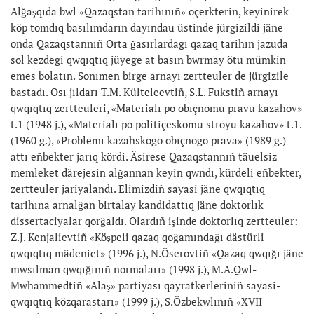
Alğaşqıda bwl «Qazaqstan tarihınıñ» oçerkterin, keyinirek
köp tomdıq basılımdarın dayındau üstinde jürgizildi jäne
onda Qazaqstannıñ Orta ğasırlardagı qazaq tarihın jazuda
sol kezdegi qwqıqtıq jüyege at basın bwrmay ötu mümkin
emes bolatın. Sonımen birge arnayı zertteuler de jürgizile
bastadı. Osı jıldarı T.M. Külteleevtiñ, S.L. Fukstiñ arnayı
qwqıqtıq zertteuleri, «Materialı po obıçnomu pravu kazahov»
t.1 (1948 j.), «Materialı po politiçeskomu stroyu kazahov» t.1.
(1960 g.), «Problemı kazahskogo obıçnogo prava» (1989 g.)
attı eñbekter jarıq kördi. Äsirese Qazaqstannıñ täuelsiz
memleket därejesin alğannan keyin qwndı, kürdeli eñbekter,
zertteuler jariyalandı. Elimizdiñ sayasi jäne qwqıqtıq
tarihına arnalğan birtalay kandidattıq jäne doktorlık
dissertaciyalar qorğaldı. Olardıñ işinde doktorlıq zertteuler:
Z.J. Kenjalievtiñ «Köşpeli qazaq qoğamındağı dästürli
qwqıqtıq mädeniet» (1996 j.), N.Öserovtiñ «Qazaq qwqığı jäne
mwsılman qwqığınıñ normaları» (1998 j.), M.A.Qwl-
Mwhammedtiñ «Alaş» partiyası qayratkerleriniñ sayasi-
qwqıqtıq közqarastarı» (1999 j.), S.Özbekwlınıñ «XVII