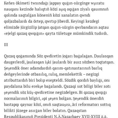
Keñes ökimeti twsındağı jappay quğın-sürginge wşıratu
nauqanı kezinde halıqtıñ közi aşıq oqığan ziyalı qauımnıñ
qolında saqtalğan köneniñ közi sanalatın qwndı
qoljazbalardı da örtep, qwrtıp jiberdi. Keyingi kezdegi
elimizde jürgizilip jatqan quğın-sürgin qwrbandarın aqtau
«ejelgi qazaq qwqığın» qayta tületuge mümkindik tudırdı.
III
Qazaq qoğamında Söz qwdiretin joğarı bağalağan. Daulasqan
daugerlerdi, jaulasqan işki jaulardı bir auız sözben toqtatqan.
Şeşendik öner adamdardıñ qarım-qatınastarınıñ barlıq
deñgeylerinde otbasılıq, rulıq, memlekettik – negizgi
atributtardıñ biri bolıp esepteldi. Sözdik qordıñ baylığı, onı
paydalana bilu erekşe bağalandı. Qazaqi sot biligi biler sotı
şeşendik söz küş-qwdiretine negizdelgen. Bi qazaq qwqığı
normalarınıñ bilgiri, əpi şeşen bolğan. Şeşendik önerdiñ
bastapqı qaynar közi, onıñ saqtauşısı, äri reformatorı sottıq
bilikti jüzege asırğan biler bolatın. Qazaqstan
Respublikasınıñ Prezidenti N.Ä.Nazarbaev XVII-XVIII ğ.ğ.