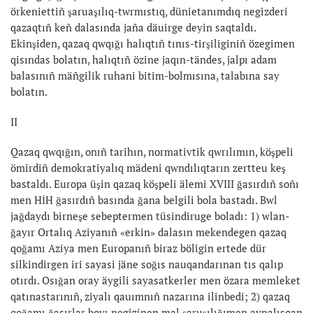
örkeniettiñ şaruaşılıq-twrmıstıq, dünietanımdıq negizderi
qazaqtıñ keñ dalasında jaña däuirge deyin saqtaldı.
Ekinşiden, qazaq qwqığı halıqtıñ tınıs-tirşiliginiñ özegimen
qisındas bolatın, halıqtıñ özine jaqın-tändes, jalpı adam
balasınıñ mäñgilik ruhani bitim-bolmısına, talabına say
bolatın.
II
Qazaq qwqığın, onıñ tarihın, normativtik qwrılımın, köşpeli
ömirdiñ demokratiyalıq mädeni qwndılıqtarın zertteu keş
bastaldı. Europa üşin qazaq köşpeli älemi XVIII ğasırdıñ soñı
men HİH ğasırdıñ basında ğana belgili bola bastadı. Bwl
jağdaydı birneşe sebeptermen tüsindiruge boladı: 1) wlan-
ğayır Ortalıq Aziyanıñ «erkin» dalasın mekendegen qazaq
qoğamı Aziya men Europanıñ biraz böligin ertede dür
silkindirgen iri sayasi jäne soğıs nauqandarınan tıs qalıp
otırdı. Osığan oray äygili sayasatkerler men özara memleket
qatınastarınıñ, ziyalı qauımnıñ nazarına ilinbedi; 2) qazaq
qoğamı ğasırlar boyı negizinen mal şaruşılığımen aynalısqan