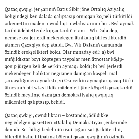
Qazaq qwqığı jer şarınıñ Batıs Sibir jäne Ortalıq Aziyalıq
böligindegi keñ dalada qalıptasıp ornıqqan koşpeli türkitildi
örkeniettiñ mädeni qwndılıqtı qwbılıstarınıñ biri. Bwl aymak
tarihi ädebietterde kıpşaqtardıñ otanı – Wlı Dala dep,
nemese osı jerlerdi mekendegen ätnikalıq birlestikterdiñ
atımen Qazaqiya dep ataldı. Bwl Wlı Dalanıñ damuında
özindik erekşelikteri boldı. Olar mınaday edi: a) bwl
mıñjıldıktar boyı köptegen taypalar men ätnostar köşip-
qonıp jürgen keñ de «erkin aymaq» boldı; b) bwl jerlerdi
mekendegen halıktar negizinen damığan köşpeli mal
şaruaşılığımen aynalıstı; v) Osı «erkin aymaqta» qazaq-türki
ätnosınıñ birtwtas tildik mädenieti jäne köşpeli qazaqtardıñ
özindik meylinşe damığan demokratiyalıq qwqıqtıq
mädenieti qalıptasıp, bekidi.
Qazaq qwkığı, qwndılıktarı – bostandıq, ädildikke
negizdelgen qasietteri «Dalalıq Demokratiya» şeñberinde
damıdı. Sot biligi bedeliniñ ösui, joğarı satığa köterilui,
bilerdiñ halıq iltipatına bölenui qazaq qwqığınıñ özindik