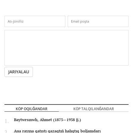
JARIYALAU
KÖP OQILĞANDAR
KÖP TALQILANĞANDAR
Baytwrsınwlı, Ahmet (1873—1938 jj.)
Aua rayına qatıstı qazaqtıñ halıqtıq boljamdarı