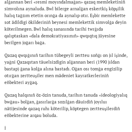
alğannan beri «resmi moyındalmağan» qazaq memleketiniñ
simvolına aynaluda. Bwl bilerge arnalğan eskertkiş köpşilik
halıq tağzım etetin orınğa da aynalıp otır. Eşbir memlekette
sot ädildigi ökilderiniñ beynesi memlekettik simvolğa deyin
köterilmegen. Bwl halıq sanasında tarihi twrğıda
qalıptaskan «dala demokratiyasınıñ» qwqıqtıq jüyesine
berilgen joğarı bağa.
Qazaq qwqığınıñ tarihın tübegeyli zertteu soñğı on jıl işinde,
yağni Qazaqstan täuelsizdigin alğannan beri (1990 jıldan
bastap) ğana kolğa alına bastadı. Oğan osı tomğa engizilip
otırğan zertteuşiler men mädeniet kayratkerleriniñ
eñbekteri ayğaq.
Qazaq halqınıñ öz-özin tanuda, tarihın tanuda «ideologiyalıq
bwğau» bolğan, ğasırlarğa sozılğan däuirdiñ joyıluı
nätijesinde qazaq ruhı köterilip, köptegen zertteuşilerdiñ
eñbekterine arqau boluda.
İ