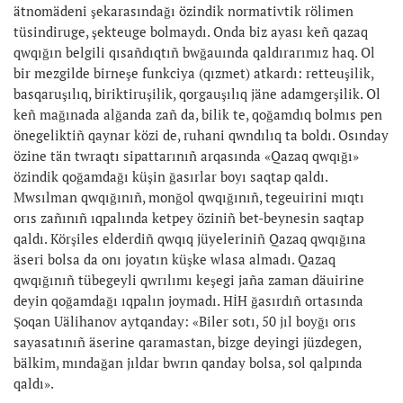
ätnomädeni şekarasındağı özindik normativtik rölimen
tüsindiruge, şekteuge bolmaydı. Onda biz ayası keñ qazaq
qwqığın belgili qısañdıqtıñ bwğauında qaldırarımız haq. Ol
bir mezgilde birneşe funkciya (qızmet) atkardı: retteuşilik,
basqaruşılıq, biriktiruşilik, qorgauşılıq jäne adamgerşilik. Ol
keñ mağınada alğanda zañ da, bilik te, qoğamdıq bolmıs pen
önegeliktiñ qaynar közi de, ruhani qwndılıq ta boldı. Osınday
özine tän twraqtı sipattarınıñ arqasında «Qazaq qwqığı»
özindik qoğamdağı küşin ğasırlar boyı saqtap qaldı.
Mwsılman qwqığınıñ, monğol qwqığınıñ, tegeuirini mıqtı
orıs zañınıñ ıqpalında ketpey öziniñ bet-beynesin saqtap
qaldı. Körşiles elderdiñ qwqıq jüyeleriniñ Qazaq qwqığına
äseri bolsa da onı joyatın küşke wlasa almadı. Qazaq
qwqığınıñ tübegeyli qwrılımı keşegi jaña zaman däuirine
deyin qoğamdağı ıqpalın joymadı. HİH ğasırdıñ ortasında
Şoqan Uälihanov aytqanday: «Biler sotı, 50 jıl boyğı orıs
sayasatınıñ äserine qaramastan, bizge deyingi jüzdegen,
bälkim, mındağan jıldar bwrın qanday bolsa, sol qalpında
qaldı».