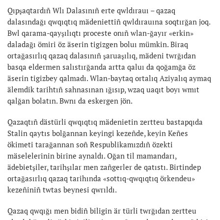
Qıpşaqtardıñ Wlı Dalasınıñ erte qwldırauı – qazaq
dalasındağı qwqıqtıq mädeniettiñ qwldırauına soqtırğan joq.
Bwl qarama-qayşılıqtı proceste onıñ wlan-ğayır «erkin»
daladağı ömiri öz äserin tigizgen boluı mümkin. Biraq
ortağasırlıq qazaq dalasınıñ şaruaşılıq, mädeni twrğıdan
basqa eldermen salıstırğanda artta qaluı da qoğamğa öz
äserin tigizbey qalmadı. Wlan-baytaq ortalıq Aziyalıq aymaq
älemdik tarihtıñ sahnasınan ığısıp, wzaq uaqıt boyı wmıt
qalğan bolatın. Bwnı da eskergen jön.
Qazaqtıñ dästürli qwqıqtıq mädenietin zertteu bastapqıda
Stalin qaytıs bolğannan keyingi kezeñde, keyin Keñes
ökimeti tarağannan soñ Respublikamızdıñ özekti
mäselelerinin birine aynaldı. Oğan til mamandarı,
ädebietşiler, tarihşılar men zañgerler de qatıstı. Birtindep
ortağasırlıq qazaq tarihında «sottıq-qwqıqtıq örkendeu»
kezeñiniñ twtas beynesi qwrıldı.
Qazaq qwqığı men bidiñ biligin är türli twrğıdan zertteu