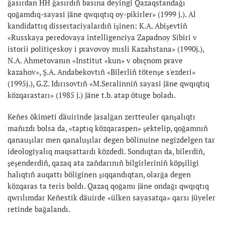
ğasırdan HH ğasırdıñ basına deyingi Qazaqstandağı
qoğamdıq-sayasi jäne qwqıqtıq oy-pikirler» (1999 j.). Al
kandidattıq dissertaciyalardıñ işinen: K.A. Abişevtiñ
«Russkaya peredovaya intelligenciya Zapadnoy Sibiri v
istorii politiçeskoy i pravovoy mısli Kazahstana» (1990j.),
N.A. Ahmetovanın «Institut «kun» v obıçnom prave
kazahov», Ş.A. Andabekovtıñ «Bilerliñ tötenşe s'ezderi»
(1995j.), G.Z. Idırısovtıñ «M.Seralinniñ sayasi jäne qwqıqtıq
közqarastarı» (1985 j.) jäne t.b. atap ötuge boladı.
Keñes ökimeti däuirinde jasalğan zertteuler qanşalıqtı
mañızdı bolsa da, «taptıq közqaraspen» şektelip, qoğamnıñ
qanauşılar men qanaluşılar degen bölinuine negizdelgen tar
ideologiyalıq maqsattardı közdedi. Sondıqtan da, bilerdiñ,
şeşenderdiñ, qazaq ata zañdarınıñ bilgirleriniñ köpşiligi
halıqtıñ auqattı böliginen şıqqandıqtan, olarğa degen
közqaras ta teris boldı. Qazaq qoğamı jäne ondağı qwqıqtıq
qwrılımdar Keñestik däuirde «ülken sayasatqa» qarsı jüyeler
retinde bağalandı.