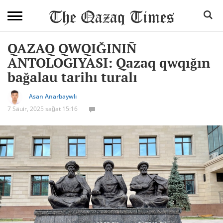
QAZAQ QWQIĞINIÑ
ANTOLOGIYASI: Qazaq qwqığın
bağalau tarihı turalı
Asan Anarbaywlı
7 Säuir, 2025 sağat 15:16