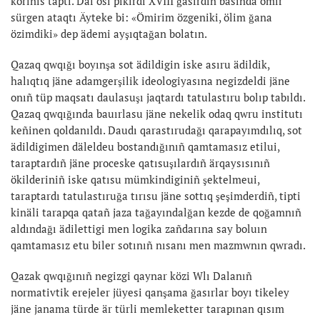
körinis taptı. Däl osı pikirdi XVIII ğasırdıñ basında ömir
sürgen ataqtı Äyteke bi: «Ömirim özgeniki, ölim ğana
özimdiki» dep ädemi ayşıqtağan bolatın.
Qazaq qwqığı boyınşa sot ädildigin iske asıru ädildik,
halıqtıq jäne adamgerşilik ideologiyasına negizdeldi jäne
onıñ tüp maqsatı daulasuşı jaqtardı tatulastıru bolıp tabıldı.
Qazaq qwqığında bauırlasu jäne nekelik odaq qwru institutı
keñinen qoldanıldı. Daudı qarastırudağı qarapayımdılıq, sot
ädildigimen däleldeu bostandığınıñ qamtamasız etilui,
taraptardıñ jäne proceske qatısuşılardıñ ärqaysısınıñ
ökilderiniñ iske qatısu mümkindiginiñ şektelmeui,
taraptardı tatulastıruğa tırısu jäne sottıq şeşimderdiñ, tipti
kinäli tarapqa qatañ jaza tağayındalğan kezde de qoğamnıñ
aldındağı ädilettigi men logika zañdarına say boluın
qamtamasız etu biler sotınıñ nısanı men mazmwnın qwradı.
Qazak qwqığınıñ negizgi qaynar közi Wlı Dalanıñ
normativtik erejeler jüyesi qanşama ğasırlar boyı tikeley
jäne janama türde är türli memleketter tarapınan qısım