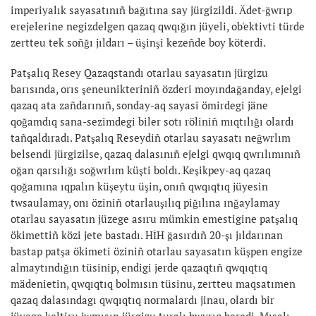
imperiyalık sayasatınıñ bağıtına say jürgizildi. Ädet-ğwrıp
erejelerine negizdelgen qazaq qwqığın jüyeli, ob'ektivti türde
zertteu tek soñğı jıldarı – üşinşi kezeñde boy köterdi.
Patşalıq Resey Qazaqstandı otarlau sayasatın jürgizu
barısında, orıs şeneunikteriniñ özderi moyındağanday, ejelgi
qazaq ata zañdarınıñ, sonday-aq sayasi ömirdegi jäne
qoğamdıq sana-sezimdegi biler sotı röliniñ mıqtılığı olardı
tañqaldıradı. Patşalıq Reseydiñ otarlau sayasatı neğwrlım
belsendi jürgizilse, qazaq dalasınıñ ejelgi qwqıq qwrılımınıñ
oğan qarsılığı soğwrlım küşti boldı. Keşikpey-aq qazaq
qoğamına ıqpalın küşeytu üşin, onıñ qwqıqtıq jüyesin
twsaulamay, onı öziniñ otarlauşılıq piğılına ınğaylamay
otarlau sayasatın jüzege asıru mümkin emestigine patşalıq
ökimettiñ közi jete bastadı. HİH ğasırdıñ 20-şı jıldarınan
bastap patşa ökimeti öziniñ otarlau sayasatın küşpen engize
almaytındığın tüsinip, endigi jerde qazaqtıñ qwqıqtıq
mädenietin, qwqıqtıq bolmısın tüsinu, zertteu maqsatımen
qazaq dalasındagı qwqıqtıq normalardı jinau, olardı bir
jüyege keltiru jwmısın jürgizu turalı bwyrıq beredi. Mısalı,