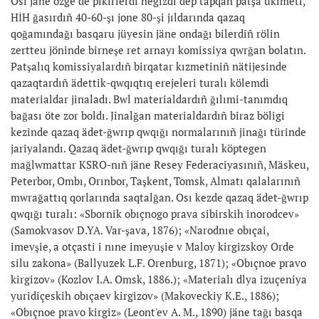
Osı jäne özge de pikirlerdi negizdi dep tapqan patşa ükimeti,
HİH ğasırdıñ 40-60-şı jone 80-şi jıldarında qazaq
qoğamındağı basqaru jüyesin jäne ondağı bilerdiñ rölin
zertteu jöninde birneşe ret arnayı komissiya qwrğan bolatın.
Patşalıq komissiyalardıñ birqatar kızmetiniñ nätijesinde
qazaqtardıñ ädettik-qwqıqtıq erejeleri turalı kölemdi
materialdar jinaladı. Bwl materialdardıñ ğılımi-tanımdıq
bağası öte zor boldı. Jinalğan materialdardıñ biraz böligi
kezinde qazaq ädet-ğwrıp qwqığı normalarınıñ jinağı türinde
jariyalandı. Qazaq ädet-ğwrıp qwqığı turalı köptegen
mağlwmattar KSRO-nıñ jäne Resey Federaciyasınıñ, Mäskeu,
Peterbor, Ombı, Orınbor, Taşkent, Tomsk, Almatı qalalarınıñ
mwrağattıq qorlarında saqtalğan. Osı kezde qazaq ädet-ğwrıp
qwqığı turalı: «Sbornik obıçnogo prava sibirskih inorodcev»
(Samokvasov D.YA. Var-şava, 1876); «Narodnıe obıçai,
imevşie, a otçasti i nıne imeyuşie v Maloy kirgizskoy Orde
silu zakona» (Ballyuzek L.F. Orenburg, 1871); «Obıçnoe pravo
kirgizov» (Kozlov I.A. Omsk, 1886.); «Materialı dlya izuçeniya
yuridiçeskih obıçaev kirgizov» (Makoveckiy K.E., 1886);
«Obıçnoe pravo kirgiz» (Leont'ev A. M., 1890) jäne tağı basqa