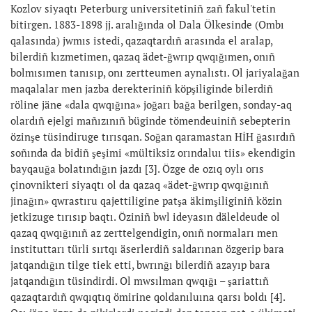
Kozlov siyaqtı Peterburg universitetiniñ zañ fakul'tetin
bitirgen. 1883-1898 jj. aralığında ol Dala Ölkesinde (Ombı
qalasında) jwmıs istedi, qazaqtardıñ arasında el aralap,
bilerdiñ kızmetimen, qazaq ädet-ğwrıp qwqığımen, onıñ
bolmısımen tanısıp, onı zertteumen aynalıstı. Ol jariyalağan
maqalalar men jazba derekteriniñ köpşiliginde bilerdiñ
röline jäne «dala qwqığına» joğarı bağa berilgen, sonday-aq
olardıñ ejelgi mañızınıñ büginde tömendeuiniñ sebepterin
özinşe tüsindiruge tırısqan. Soğan qaramastan HİH ğasırdıñ
soñında da bidiñ şeşimi «mültiksiz orındaluı tiis» ekendigin
bayqauğa bolatındığın jazdı [3]. Özge de ozıq oylı orıs
çinovnikteri siyaqtı ol da qazaq «ädet-ğwrıp qwqığınıñ
jinağın» qwrastıru qajettiligine patşa äkimşiliginiñ közin
jetkizuge tırısıp baqtı. Öziniñ bwl ideyasın däleldeude ol
qazaq qwqığınıñ az zerttelgendigin, onıñ normaları men
instituttarı türli sırtqı äserlerdiñ saldarınan özgerip bara
jatqandığın tilge tiek etti, bwrınğı bilerdiñ azayıp bara
jatqandığın tüsindirdi. Ol mwsılman qwqığı – şariattıñ
qazaqtardıñ qwqıqtıq ömirine qoldanıluına qarsı boldı [4].