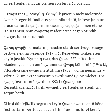
da zertteuler, jinaqtar birinen soñ biri şığa bastadı.
Qazaqstandağı otarşılıq-äkimşilik jüyeniñ mekemelerinde
jwmıs istegen bilimdi orıs şeneunikteriniñ, äsirese jas buın
arasında «artta qalğan», «meşeu» qazaq qoğamımen etene
jaqın tanısu, onıñ qwqıqtıq mädenietine degen özindik
qızığuşılıqtarın tudıradı.
Qazaq qwqığı normaların jinaudan olardı zertteuge köşuge
betbwrıs ekinşi kezende 1917 jılğı Reseydegi töñkeristen
keyin jasaldı. Wyımdıq twrğıdan Qazaq SSR-niñ Ğılım
Akademiyası men onıñ qwramında Qwqıq böliminiñ (1946 j.),
Filosofiya jäne qwqıq institutınıñ (1958 j.), onıñ negizinde –
Wlttıq Ğılım Akademiyasınıñ qwrılımındağı Memleket jäne
qwqıq institutınıñ qwrıluı (1992 j.) Qazaqstan
Respublikasındağı tarihi-qwqıqtıq zertteulerge eleuli tıñ
serpin berdi.
Ekinşi düniejüzilik soğıstan keyin Qazaq qwqığı, onıñ köne
instituttarın zertteuge degen ğılımi qwlşınıs belgi berdi.