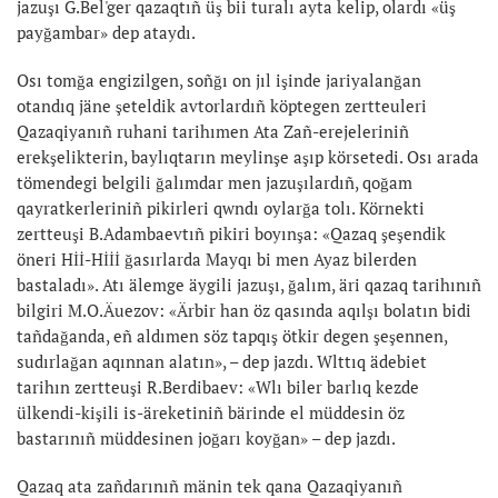
jazuşı G.Bel'ger qazaqtıñ üş bii turalı ayta kelip, olardı «üş
payğambar» dep ataydı.
Osı tomğa engizilgen, soñğı on jıl işinde jariyalanğan
otandıq jäne şeteldik avtorlardıñ köptegen zertteuleri
Qazaqiyanıñ ruhani tarihımen Ata Zañ-erejeleriniñ
erekşelikterin, baylıqtarın meylinşe aşıp körsetedi. Osı arada
tömendegi belgili ğalımdar men jazuşılardıñ, qoğam
qayratkerleriniñ pikirleri qwndı oylarğa tolı. Körnekti
zertteuşi B.Adambaevtıñ pikiri boyınşa: «Qazaq şeşendik
öneri Hİİ-Hİİİ ğasırlarda Mayqı bi men Ayaz bilerden
bastaladı». Atı älemge äygili jazuşı, ğalım, äri qazaq tarihınıñ
bilgiri M.O.Äuezov: «Ärbir han öz qasında aqılşı bolatın bidi
tañdağanda, eñ aldımen söz tapqış ötkir degen şeşennen,
sudırlağan aqınnan alatın», – dep jazdı. Wlttıq ädebiet
tarihın zertteuşi R.Berdibaev: «Wlı biler barlıq kezde
ülkendi-kişili is-äreketiniñ bärinde el müddesin öz
bastarınıñ müddesinen joğarı koyğan» – dep jazdı.
Qazaq ata zañdarınıñ mänin tek qana Qazaqiyanıñ