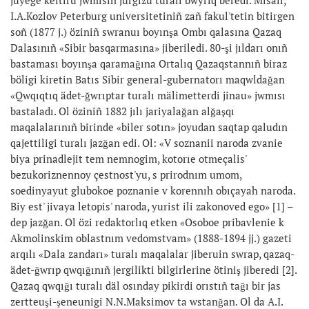
I.A.Kozlov Peterburg universitetiniñ zañ fakul'tetin bitirgen
soñ (1877 j.) öziniñ swranuı boyınşa Ombı qalasına Qazaq
Dalasınıñ «Sibir basqarmasına» jiberiledi. 80-şi jıldarı onıñ
bastaması boyınşa qaramağına Ortalıq Qazaqstannıñ biraz
böligi kiretin Batıs Sibir general-gubernatorı maqwldağan
«Qwqıqtıq ädet-ğwrıptar turalı mälimetterdi jinau» jwmısı
bastaladı. Ol öziniñ 1882 jılı jariyalağan alğaşqı
maqalalarınıñ birinde «biler sotın» joyudan saqtap qaludın
qajettiligi turalı jazğan edi. Ol: «V soznanii naroda zvanie
biya prinadlejit tem nemnogim, kotorıe otmeçalis'
bezukoriznennoy çestnost'yu, s prirodnım umom,
soedinyayut glubokoe poznanie v korennıh obıçayah naroda.
Biy est' jivaya letopis' naroda, yurist ili zakonoved ego» [1] –
dep jazğan. Ol özi redaktorlıq etken «Osoboe pribavlenie k
Akmolinskim oblastnım vedomstvam» (1888-1894 jj.) gazeti
arqılı «Dala zandarı» turalı maqalalar jiberuin swrap, qazaq-
ädet-ğwrıp qwqığınıñ jergilikti bilgirlerine ötiniş jiberedi [2].
Qazaq qwqığı turalı däl osınday pikirdi orıstıñ tağı bir jas
zertteuşi-şeneunigi N.N.Maksimov ta wstanğan. Ol da A.I.