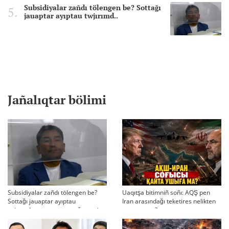
Subsidiyalar zañdı tölengen be? Sottağı
jauaptar ayıptau twjırımd..
Jañalıqtar bölimi
Subsidiyalar zañdı tölengen be?
Uaqıtşa bitimniñ soñı: AQŞ pen
Sottağı jauaptar ayıptau
Iran arasındağı teketires nelikten
twjırımdarın qayta qarauğa negiz
qayta uşıqtı?
bola ala ma?