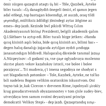
ömir sürgen qazaqtıñ ataqtı üş bii – Töle, Qazıbek, Äyteke
biler turalı: «Üş danagöydiñ önegeli ömiri, el qamın jegen
adal eñbegi, top bastağan kösemdigi, ot auızdı, oraq tildi
şeşendigi, mültiksiz ädildigi jönindegi aytar äñgime az
emes» dep jazdı. Kezinde bwl pikirdi Wlttıq Ğılım
Akademiyasınıñ birinşi Prezidenti, belgili akademik-ğalım
Q.I.Sätbaev ta aytıp edi. Biler turalı bizge jetken: «Handa
qırıq kisiniñ aqılı bolsa, bide qırıq kisiniñ arı, bilimi bar» –
degen halıq danalığı joğarıda aytılğan oydıñ şındıqqa
janasatındığın bildiredi. Halıqaralıq därejede tanımal jazuşı
Ä.Nürpeyisov: «S godami ya, vse çaşe oglyadıvaya mıslenno
skrıtıe plastı vekov kazahskoy istorii, vse bolee i bolee
porajayus'... Tri mudreca, ç'i imena segodnya ne shodyat s
ust blagodarnıh potomkov – Tole, Kazıbek, Ayteke, ne tol'ko
bıli nadelenı Bogom velikim oratorskim iskusstvom. Oni
toçno tak je, kak Ciceron v drevnem Rime, ispolnyali şirokiy
krug gosudarstvennıh obyazannostey v tom çisle sudey-biev,
utverjdaya tem samım svoimi deyaniyami principı
demokratii Velikoy Stepi» - dep jazdı. Qazaqstandıq sınşı-