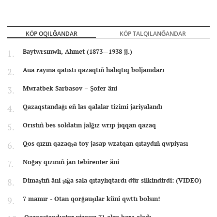
KÖP OQILĞANDAR
KÖP TALQILANĞANDAR
Baytwrsınwlı, Ahmet (1873—1938 jj.)
Aua rayına qatıstı qazaqtıñ halıqtıq boljamdarı
Mwratbek Sarbasov – Şofer äni
Qazaqstandağı eñ las qalalar tizimi jariyalandı
Orıstıñ bes soldatın jalğız wrıp jıqqan qazaq
Qos qızın qazaqşa toy jasap wzatqan qıtaydıñ qwpiyası
Noğay qızınıñ jan tebirenter äni
Dimaştıñ äni şığa sala qıtaylıqtardı dür silkindirdi: (VIDEO)
7 mamır - Otan qorğauşılar küni qwttı bolsın!
Qazaqstandıqtar vizasız 71 elge bara aladı