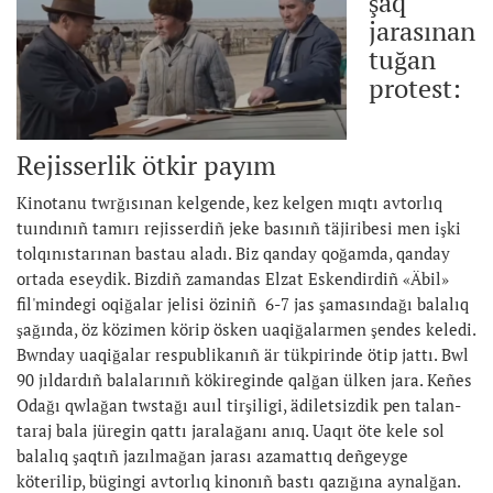
şaq
jarasınan
tuğan
protest:
Rejisserlik ötkir payım
Kinotanu twrğısınan kelgende, kez kelgen mıqtı avtorlıq
tuındınıñ tamırı rejisserdiñ jeke basınıñ täjiribesi men işki
tolqınıstarınan bastau aladı. Biz qanday qoğamda, qanday
ortada eseydik. Bizdiñ zamandas Elzat Eskendirdiñ «Äbil»
fil'mindegi oqiğalar jelisi öziniñ 6-7 jas şamasındağı balalıq
şağında, öz közimen körip ösken uaqiğalarmen şendes keledi.
Bwnday uaqiğalar respublikanıñ är tükpirinde ötip jattı. Bwl
90 jıldardıñ balalarınıñ kökireginde qalğan ülken jara. Keñes
Odağı qwlağan twstağı auıl tirşiligi, ädiletsizdik pen talan-
taraj bala jüregin qattı jaralağanı anıq. Uaqıt öte kele sol
balalıq şaqtıñ jazılmağan jarası azamattıq deñgeyge
köterilip, bügingi avtorlıq kinonıñ bastı qazığına aynalğan.