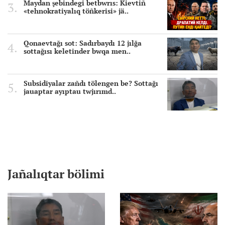
Maydan şebindegi betbwrıs: Kievtiñ
«tehnokratiyalıq töñkerisi» jä..
Qonaevtağı sot: Sadırbaydı 12 jılğa
sottağısı keletinder bwqa men..
Subsidiyalar zañdı tölengen be? Sottağı
jauaptar ayıptau twjırımd..
Jañalıqtar bölimi