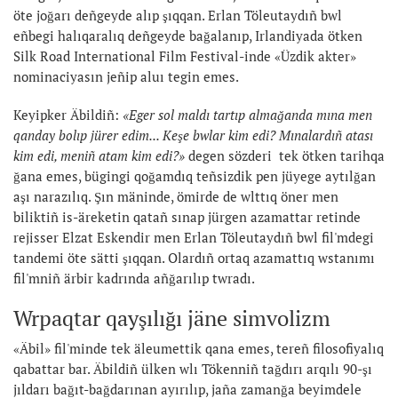
öte joğarı deñgeyde alıp şıqqan. Erlan Töleutaydıñ bwl
eñbegi halıqaralıq deñgeyde bağalanıp, Irlandiyada ötken
Silk Road International Film Festival-inde «Üzdik akter»
nominaciyasın jeñip aluı tegin emes.
Keyipker Äbildiñ:
«Eger sol maldı tartıp almağanda mına men
qanday bolıp jürer edim... Keşe bwlar kim edi? Mınalardıñ atası
kim edi, meniñ atam kim edi?»
degen sözderi tek ötken tarihqa
ğana emes, bügingi qoğamdıq teñsizdik pen jüyege aytılğan
aşı narazılıq. Şın mäninde, ömirde de wlttıq öner men
biliktiñ is-äreketin qatañ sınap jürgen azamattar retinde
rejisser Elzat Eskendir men Erlan Töleutaydıñ bwl fil'mdegi
tandemi öte sätti şıqqan. Olardıñ ortaq azamattıq wstanımı
fil'mniñ ärbir kadrında añğarılıp twradı.
Wrpaqtar qayşılığı jäne simvolizm
«Äbil» fil'minde tek äleumettik qana emes, tereñ filosofiyalıq
qabattar bar. Äbildiñ ülken wlı Tökenniñ tağdırı arqılı 90-şı
jıldarı bağıt-bağdarınan ayırılıp, jaña zamanğa beyimdele