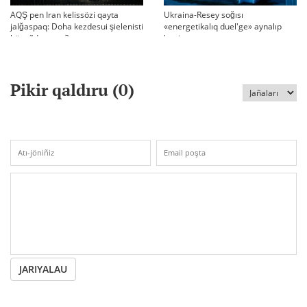
AQŞ pen Iran kelissözi qayta
Ukraina-Resey soğısı
jalğaspaq: Doha kezdesui şielenisti
«energetikalıq duel'ge» aynalıp
bäseñdete me?
ketti
Pikir qaldıru (
0
)
JARIYALAU