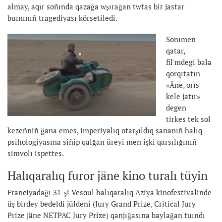
almay, aqır soñında qazağa wşırağan twtas bir jastar
buınınıñ tragediyası körsetiledi.
Sonımen
qatar,
fil'mdegi bala
qorqıtatın
«Äne, orıs
kele jatır»
degen
tirkes tek sol
kezeñniñ ğana emes, imperiyalıq otarşıldıq sananıñ halıq
psihologiyasına siñip qalğan üreyi men işki qarsılığınıñ
simvolı ispettes.
Halıqaralıq furor jäne kino turalı tüyin
Franciyadağı 31-şi Vesoul halıqaralıq Aziya kinofestivalinde
üş birdey bedeldi jüldeni (Jury Grand Prize, Critical Jury
Prize jäne NETPAC Jury Prize) qanjığasına baylağan tuındı