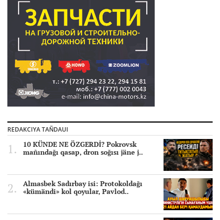
REDAKCIYA TAÑDAUI
10 KÜNDE NE ÖZGERDİ? Pokrovsk
mañındağı qasap, dron soğısı jäne j..
Almasbek Sadırbay isi: Protokoldağı
«kümändi» kol qoyular, Pavlod..