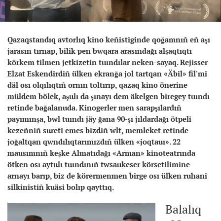
Qazaqstandıq avtorlıq kino keñistiginde qoğamnıñ eñ aşı
jarasın tırnap, bilik pen bwqara arasındağı alşaqtıqtı
körkem tilmen jetkizetin tuındılar neken-sayaq. Rejisser
Elzat Eskendirdiñ ülken ekranğa jol tartqan «Äbil» fil'mi
däl osı olqılıqtıñ ornın toltırıp, qazaq kino önerine
müldem bölek, aşulı da şınayı dem äkelgen biregey tuındı
retinde bağalanuda. Kinogerler men sarapşılardıñ
payımınşa, bwl tuındı jäy ğana 90-şı jıldardağı ötpeli
kezeñniñ sureti emes bizdiñ wlt, memleket retinde
joğaltqan qwndılıqtarımızdıñ ülken «joqtauı». 22
mausımnıñ keşke Almatıdağı «Arman» kinoteatrında
ötken osı aytulı tuındınıñ twsaukeser körsetilimine
arnayı barıp, biz de körermenmen birge osı ülken ruhani
silkinistiñ kuäsi bolıp qayttıq.
Balalıq