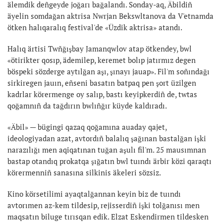
älemdik deñgeyde joğarı bağalandı. Sonday-aq, Äbildiñ
äyelin somdağan aktrisa Nwrjan Bekswltanova da V'etnamda
ötken halıqaralıq festival'de «Üzdik aktrisa» atandı.
Halıq ärtisi Twñğışbay Jamanqwlov atap ötkendey, bwl
«ötirikter qosıp, ädemilep, keremet bolıp jatırmız degen
böspeki sözderge aytılğan aşı, şınayı jauap». Fil'm soñındağı
sirkiregen jauın, eñseni basatın batpaq pen şort üzilgen
kadrlar körermenge oy salıp, bastı keyipkerdiñ de, twtas
qoğamnıñ da tağdırın bwlıñğır küyde kaldıradı.
«Äbil» — bügingi qazaq qoğamına auaday qajet,
ideologiyadan azat, avtordıñ balalıq şağınan bastalğan işki
narazılığı men aqiqatınan tuğan aşulı fil'm. 25 mausımnan
bastap otandıq prokatqa şığatın bwl tuındı ärbir közi qaraqtı
körermenniñ sanasına silkinis äkeleri sözsiz.
Kino körsetilimi ayaqtalğannan keyin biz de tuındı
avtorımen az-kem tildesip, rejisserdiñ işki tolğanısı men
maqsatın biluge tırısqan edik. Elzat Eskendirmen tildesken