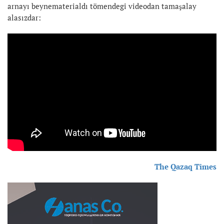
arnayı beynematerialdı tömendegi videodan tamaşalay
alasızdar:
The Qazaq Times