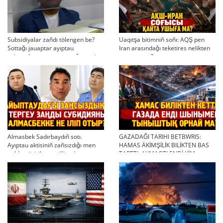
Subsidiyalar zañdı tölengen be?
Uaqıtşa bitimniñ soñı: AQŞ pen
Sottağı jauaptar ayıptau
Iran arasındağı teketires nelikten
twjırımdarın qayta qarauğa negiz
qayta uşıqtı?
bola ala ma?
Almasbek Sadırbaydıñ sotı.
GAZADAĞI TARIHI BETBWRIS:
Ayıptau aktisiniñ zañsızdığı men
HAMAS ÄKİMŞİLİK BILİKTEN BAS
qoldan ösirilgen milliondar
TARTTI. AYMAQTI ENDİ KİM
BASQARADI?