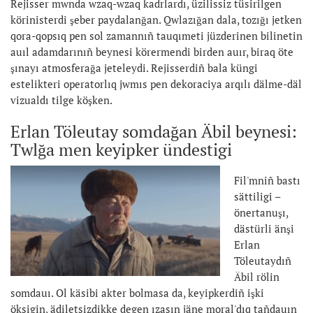
Rejisser mwnda wzaq-wzaq kadrlardı, üzilissiz tüsirilgen
körinisterdi şeber paydalanğan. Qwlazığan dala, tozığı jetken
qora-qopsıq pen sol zamannıñ tauqımeti jüzderinen bilinetin
auıl adamdarınıñ beynesi körermendi birden auır, biraq öte
şınayı atmosferağa jeteleydi. Rejisserdiñ bala küngi
estelikteri operatorlıq jwmıs pen dekoraciya arqılı dälme-däl
vizualdı tilge köşken.
Erlan Töleutay somdağan Äbil beynesi:
Twlğa men keyipker ündestigi
Fil'mniñ bastı
sättiligi –
önertanuşı,
dästürli änşi
Erlan
Töleutaydıñ
Äbil rölin
somdauı. Ol käsibi akter bolmasa da, keyipkerdiñ işki
öksigin, ädiletsizdikke degen ızasın jäne moral'dıq tañdauın