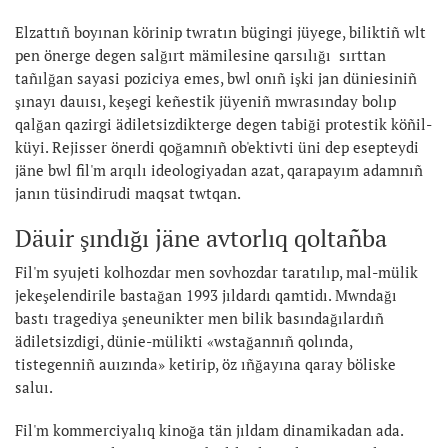
Elzattıñ boyınan körinip twratın bügingi jüyege, biliktiñ wlt
pen önerge degen salğırt mämilesine qarsılığı sırttan
tañılğan sayasi poziciya emes, bwl onıñ işki jan düniesiniñ
şınayı dauısı, keşegi keñestik jüyeniñ mwrasınday bolıp
qalğan qazirgi ädiletsizdikterge degen tabiği protestik köñil-
küyi. Rejisser önerdi qoğamnıñ ob'ektivti üni dep esepteydi
jäne bwl fil'm arqılı ideologiyadan azat, qarapayım adamnıñ
janın tüsindirudi maqsat twtqan.
Däuir şındığı jäne avtorlıq qoltañba
Fil'm syujeti kolhozdar men sovhozdar taratılıp, mal-mülik
jekeşelendirile bastağan 1993 jıldardı qamtidı. Mwndağı
bastı tragediya şeneunikter men bilik basındağılardıñ
ädiletsizdigi, dünie-mülikti «wstağannıñ qolında,
tistegenniñ auızında» ketirip, öz ıñğayına qaray böliske
saluı.
Fil'm kommerciyalıq kinoğa tän jıldam dinamikadan ada.