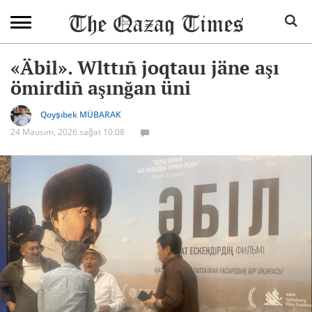
«Äbil». Wlttıñ joqtauı jäne aşı
ömirdiñ aşınğan üni
Qoyşıbek MÜBARAK
24 Mausım, 2026 sağat 10:08