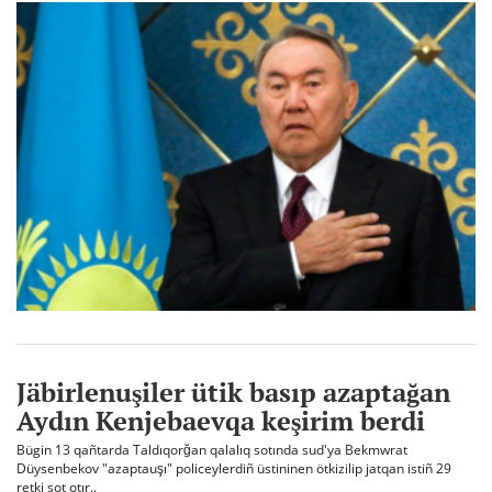
Jäbirlenuşiler ütik basıp azaptağan
Aydın Kenjebaevqa keşirim berdi
Bügin 13 qañtarda Taldıqorğan qalalıq sotında sud'ya Bekmwrat
Düysenbekov "azaptauşı" policeylerdiñ üstininen ötkizilip jatqan istiñ 29
retki sot otır..