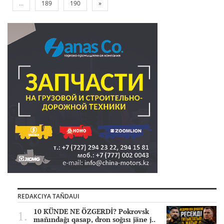
...
189
190
»
REDAKCIYA TAÑDAUI
10 KÜNDE NE ÖZGERDİ? Pokrovsk
mañındağı qasap, dron soğısı jäne j..