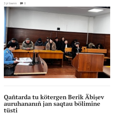
3 jıl bwrın
0
Qañtarda tu kötergen Berik Äbişev
auruhananıñ jan saqtau bölimine
tüsti