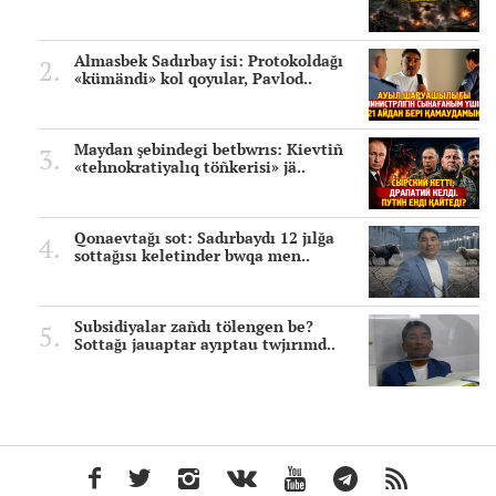
Almasbek Sadırbay isi: Protokoldağı
«kümändi» kol qoyular, Pavlod..
Maydan şebindegi betbwrıs: Kievtiñ
«tehnokratiyalıq töñkerisi» jä..
Qonaevtağı sot: Sadırbaydı 12 jılğa
sottağısı keletinder bwqa men..
Subsidiyalar zañdı tölengen be?
Sottağı jauaptar ayıptau twjırımd..