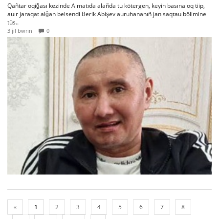
Qañtar oqiğası kezinde Almatıda alañda tu kötergen, keyin basına oq tiip,
auır jaraqat alğan belsendi Berik Äbişev auruhananıñ jan saqtau bölimine
tüs..
3 jıl bwrın
0
«
1
2
3
4
5
6
7
8