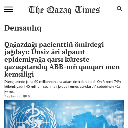
Densaulıq
Qağazdağı pacienttiñ ömirdegi
jağdayı: Ünsiz äri alpauıt
epidemiyağa qarsı küreste
qazaqstandıq ABB-nıñ qauqarı men
kemşiligi
Düniejüzinde jılına 60 millionnan asa adam ömirden ötedi. Onıñ kemi 74%
kölemi, yağni 45 millionı sozılmalı jwqpalı emes aurulardıñ sebebinen köz
jwma..
7 ay bwrın
0