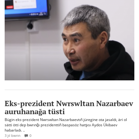
Eks-prezident Nwrswltan Nazarbaev
auruhanağa tüsti
Bügin eks-prezident Nwrswltan Nazarbaevtıñ jüregine ota jasaldı, äri ol
sätti ötti dep bwrınğı prezidenttiñ baspasöz hatşısı Aydos Ükibaev
habarladı. ..
3 jıl bwrın
0