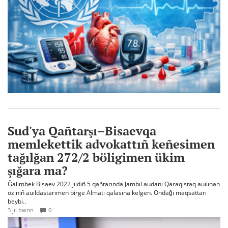
Sud'ya Qañtarşı–Bisaevqa
memlekettik advokattıñ keñesimen
tağılğan 272/2 böligimen ükim
şığara ma?
Ğalımbek Bisaev 2022 jıldıñ 5 qañtarında Jambıl audanı Qaraqıstaq auılınan
öziniñ auıldastarımen birge Almatı qalasına kelgen. Ondağı maqsattarı
beybi..
3 jıl bwrın
0