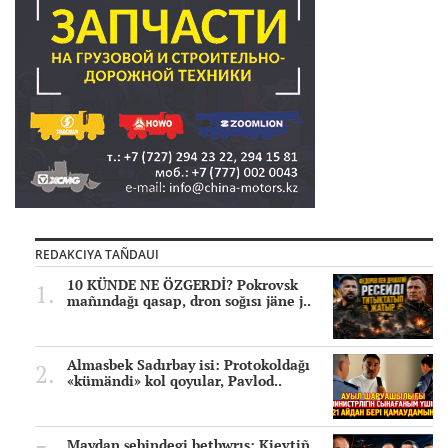
REDAKCIYA TAÑDAUI
10 KÜNDE NE ÖZGERDİ? Pokrovsk
mañındağı qasap, dron soğısı jäne j..
Almasbek Sadırbay isi: Protokoldağı
«kümändi» kol qoyular, Pavlod..
Maydan şebindegi betbwrıs: Kievtiñ