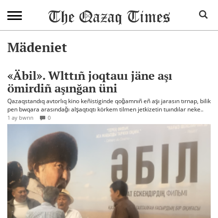
Mädeniet
«Äbil». Wlttıñ joqtauı jäne aşı
ömirdiñ aşınğan üni
Qazaqstandıq avtorlıq kino keñistiginde qoğamnıñ eñ aşı jarasın tırnap, bilik
pen bwqara arasındağı alşaqtıqtı körkem tilmen jetkizetin tuındılar neke..
1 ay bwrın
0