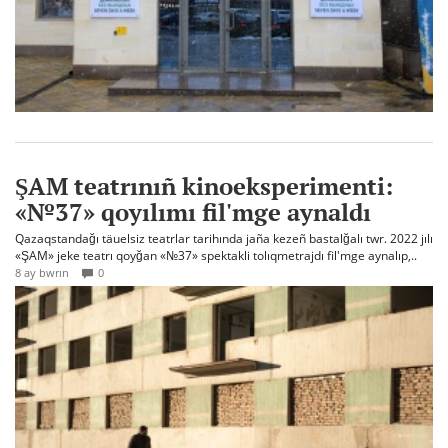
ŞAM teatrınıñ kinoeksperimenti:
«№37» qoyılımı fil'mge aynaldı
Qazaqstandağı täuelsiz teatrlar tarihında jaña kezeñ bastalğalı twr. 2022 jılı
«ŞAM» jeke teatrı qoyğan «№37» spektakli tolıqmetrajdı fil'mge aynalıp,..
8 ay bwrın
0