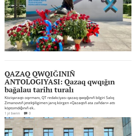
QAZAQ QWQIĞINIÑ
ANTOLOGIYASI: Qazaq qwqığın
bağalau tarihı turalı
Köziqaraqtı oqırmanı, QT redakciyası qazaq qwqığınıñ bilgiri Salıq
Zimanovtıñ jetekşiligimen jarıq körgen «Qazaqtıñ ata zañdarı» attı
köptomdığınıñ ek..
1 jıl bwrın
0