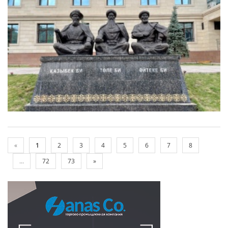
«
1
2
3
4
5
6
7
8
...
72
73
»