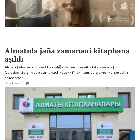
Almatıda jaña zamanaui kitaphana
aşıldı
Almatı şaharanıñ oñtüstik ortalığında memlekettik kitaphana aşıldı.
Qaladağı 29-şı nısan zamanaui-kouorkiñ formatında qızmet körsetedi. El
studentteri..
7 ay bwrın
0