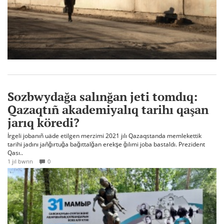
Sozbwydağa salınğan jeti tomdıq:
Qazaqtıñ akademiyalıq tarihı qaşan
jarıq köredi?
İrgeli jobanıñ uäde etilgen merzimi 2021 jılı Qazaqstanda memlekettik
tarihi jadını jañğırtuğa bağıttalğan erekşe ğılımi joba bastaldı. Prezident
Qası..
1 jıl bwrın
0