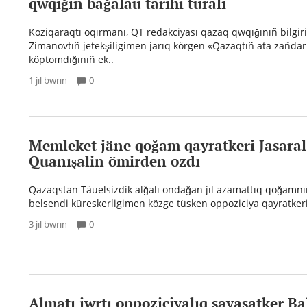
qwqığın bağalau tarihı turalı
Köziqaraqtı oqırmanı, QT redakciyası qazaq qwqığınıñ bilgiri
Zimanovtıñ jetekşiligimen jarıq körgen «Qazaqtıñ ata zañdarı
köptomdığınıñ ek..
1 jıl bwrın
0
Memleket jäne qoğam qayratkeri Jasaral
Quanışalin ömirden ozdı
Qazaqstan Täuelsizdik alğalı ondağan jıl azamattıq qoğamnıñ 
belsendi küreskerligimen közge tüsken oppoziciya qayratkeri
3 jıl bwrın
0
Almatı jwrtı oppoziciyalıq sayasatker Ba