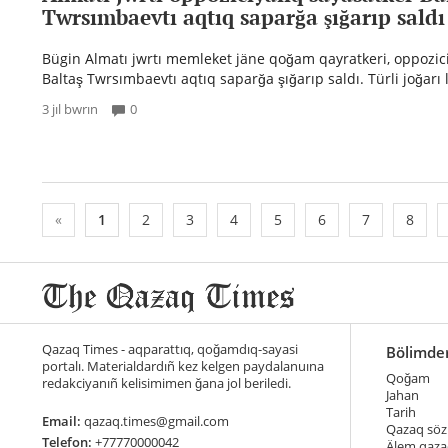
Twrsımbaevtı aqtıq saparğa şığarıp saldı
Bügin Almatı jwrtı memleket jäne qoğam qayratkeri, oppozici
Baltaş Twrsımbaevtı aqtıq saparğa şığarıp saldı. Türli joğarı
3 jıl bwrın
0
«
1
2
3
4
5
6
7
8
Qazaq Times - aqparattıq, qoğamdıq-sayasi
Bölimde
portalı. Materialdardıñ kez kelgen paydalanuına
Qoğam
redakciyanıñ kelisimimen ğana jol beriledi.
Jahan
Tarih
Email:
qazaq.times@gmail.com
Qazaq söz
Telefon:
+77770000042
Älem qaza