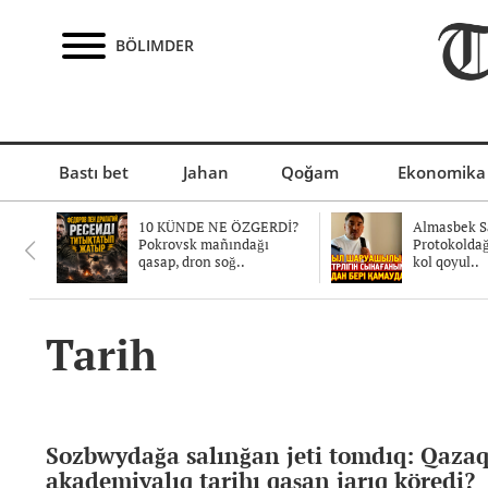
BÖLIMDER
Bastı bet
Jahan
Qoğam
Ekonomika
10 KÜNDE NE ÖZGERDİ?
Almasbek Sa
Pokrovsk mañındağı
Protokolda
qasap, dron soğ..
kol qoyul..
Tarih
Sozbwydağa salınğan jeti tomdıq: Qazaq
akademiyalıq tarihı qaşan jarıq köredi?