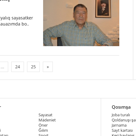
yalıq sayasatker
 lauazımda bo..
...
24
25
»
r
Qosımşa
Sayasat
Joba turalı
Mädeniet
Qoldanuşı şar
Öner
Jarnama
i
Ğılım
Sayt kartası
qtarı
Sport
Keri baylanıs