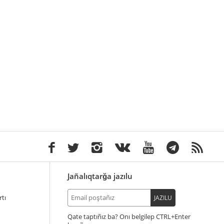
Jañalıqtarğa jazılu
tı
JAZILU
Qate taptıñız ba? Onı belgilep
+Enter