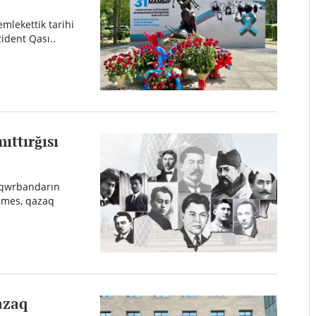
mlekettik tarihi
zident Qası..
ıttırğısı
 qwrbandarın
 emes, qazaq
azaq