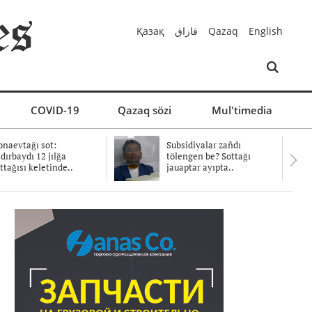
Қазақ
قازاق
Qazaq
English
COVID-19
Qazaq sözi
Mul'timedia
naevtağı sot:
Subsidiyalar zañdı
dırbaydı 12 jılğa
tölengen be? Sottağı
ttağısı keletinde..
jauaptar ayıpta..