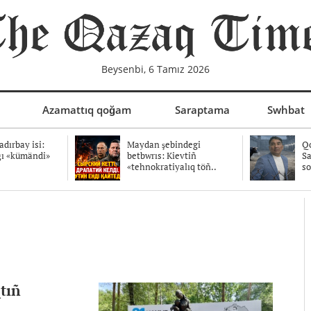
Beysenbi, 6 Tamız 2026
Azamattıq qoğam
Saraptama
Swhbat
dırbay isi:
Maydan şebindegi
Qo
ğı «kümändi»
betbwrıs: Kievtiñ
Sa
«tehnokratiyalıq töñ..
so
tıñ