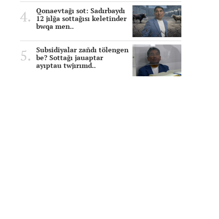
Qonaevtağı sot: Sadırbaydı
12 jılğa sottağısı keletinder
bwqa men..
Subsidiyalar zañdı tölengen
be? Sottağı jauaptar
ayıptau twjırımd..