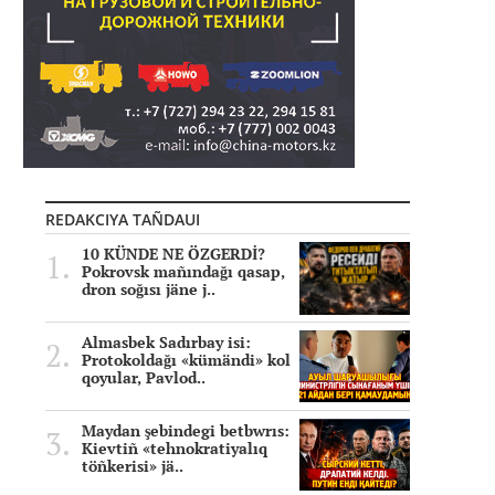
REDAKCIYA TAÑDAUI
10 KÜNDE NE ÖZGERDİ?
Pokrovsk mañındağı qasap,
dron soğısı jäne j..
Almasbek Sadırbay isi:
Protokoldağı «kümändi» kol
qoyular, Pavlod..
Maydan şebindegi betbwrıs:
Kievtiñ «tehnokratiyalıq
töñkerisi» jä..