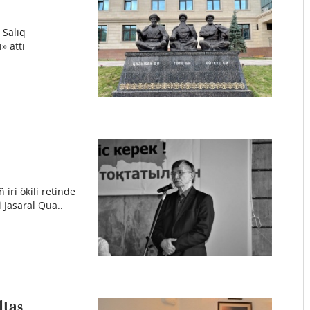
 Salıq
» attı
iri ökili retinde
 Jasaral Qua..
ltaş