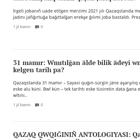
İrgeli jobanıñ uäde etilgen merzimi 2021 jılı Qazaqstanda me
jadını jañğırtuğa bağıttalğan erekşe ğılımi joba bastaldı. Pre
1 jıl bwrın
0
31 mamır: Wmıtılğan älde bilik ädeyi wm
kelgen tarih pa?
Qazaqstanda 31 mamır – Sayasi quğın-sürgin jäne aşarşılıq
eske alu küni. Bwl kün – tek tarihtı eske tüsiretin data ğana
wltını..
1 jıl bwrın
0
QAZAQ QWQIĞINIÑ ANTOLOGIYASI: Q