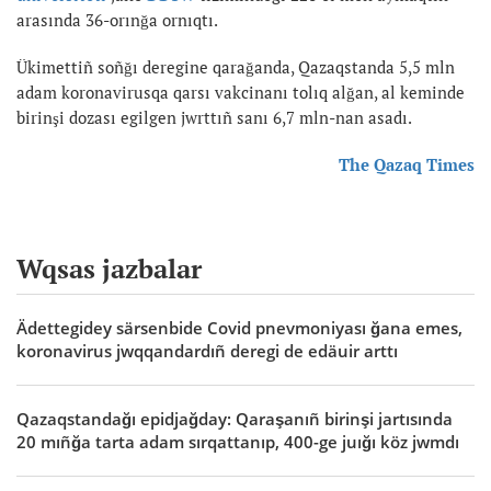
arasında 36-orınğa ornıqtı.
Ükimettiñ soñğı deregine qarağanda, Qazaqstanda 5,5 mln
adam koronavirusqa qarsı vakcinanı tolıq alğan, al keminde
birinşi dozası egilgen jwrttıñ sanı 6,7 mln-nan asadı.
The Qazaq Times
Wqsas jazbalar
Ädettegidey särsenbide Covid pnevmoniyası ğana emes,
koronavirus jwqqandardıñ deregi de edäuir arttı
Qazaqstandağı epidjağday: Qaraşanıñ birinşi jartısında
20 mıñğa tarta adam sırqattanıp, 400-ge juığı köz jwmdı