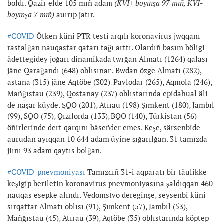
boldı. Qazir elde 105 mıñ adam
(KVI+ boyınşa 97 mıñ, KVI-
boyınşa 7 mıñ)
auırıp jatır.
#COVID
Ötken küni PTR testi arqılı koronavirus jwqqanı
rastalğan nauqastar qatarı tağı arttı. Olardıñ basım böligi
ädettegidey joğarı dinamikada twrğan Almatı (1264) qalası
jäne Qarağandı (648) oblısınan. Bwdan özge Almatı (282),
astana (315) jäne Aqtöbe (302), Pavlodar (265), Aqmola (246),
Mañğıstau (239), Qostanay (237) oblıstarında epidahual äli
de naşar küyde. ŞQO (201), Atırau (198) Şımkent (180), Jambıl
(99), SQO (75), Qızılorda (133), BQO (140), Türkistan (56)
öñirlerinde dert qarqını bäseñder emes. Keşe, särsenbide
aurudan ayıqqan 10 644 adam üyine şığarılğan. 31 tamızda
jiını 93 adam qaytıs bolğan.
#COVID_pnevmoniyası
Tamızdıñ 31-i aqparatı bir täulikke
keşigip beriletin koronavirus pnevmoniyasına şaldıqqan 460
nauqas esepke alındı. Vedomstvo dereginşe, seysenbi küni
sırqattar Almatı oblısı (91), Şımkent (57), Jambıl (53),
Mañğıstau (45), Atırau (39), Aqtöbe (35) oblıstarında köptep