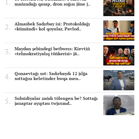
mañındağı qasap, dron soğısı jäne j..
Almasbek Sadırbay isi: Protokoldağı
«kümändi» kol qoyular, Pavlod..
Maydan şebindegi betbwrıs: Kievtiñ
«tehnokratiyalıq töñkerisi» jä..
Qonaevtağı sot: Sadırbaydı 12 jılğa
sottağısı keletinder bwqa men..
Subsidiyalar zañdı tölengen be? Sottağı
jauaptar ayıptau twjırımd..