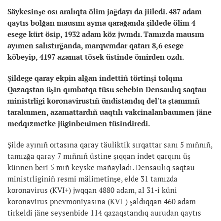
Säykesinşe osı aralıqta ölim jağdayı da jiiledi.
487 adam
qaytıs bolğan mausım ayına qarağanda şildede ölim 4
esege kürt ösip, 1932 adam köz jwmdı. Tamızda mausım
ayımen salıstırğanda, marqwmdar qatarı 8,6 esege
köbeyip, 4197 azamat tösek üstinde ömirden ozdı.
Şildege qaray ekpin alğan indettiñ törtinşi tolqını
Qazaqstan üşin qımbatqa tüsu sebebin Densaulıq saqtau
ministrligi koronavirustıñ ündistandıq del'ta ştamınıñ
taraluımen, azamattardıñ uaqtılı vakcinalanbauımen jäne
medqızmetke jüginbeuimen tüsindiredi.
Şilde ayınıñ ortasına qaray täuliktik sırqattar sanı 5 mıñnıñ,
tamızğa qaray 7 mıñnıñ üstine şıqqan indet qarqını üş
künnen beri 5 mıñ keyske mañayladı. Densaulıq saqtau
ministrliginiñ resmi mälimetinşe, elde 31 tamızda
koronavirus (KVI+) jwqqan 4880 adam, al 31-i küni
koronavirus pnevmoniyasına (KVI-) şaldıqqan 460 adam
tirkeldi jäne seysenbide 114 qazaqstandıq aurudan qaytıs