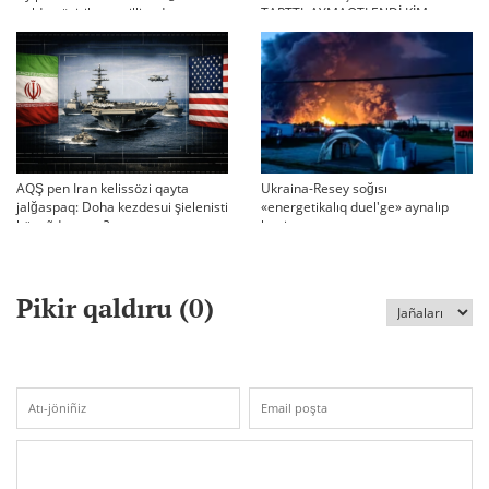
qoldan ösirilgen milliondar
TARTTI. AYMAQTI ENDİ KİM
BASQARADI?
AQŞ pen Iran kelissözi qayta
Ukraina-Resey soğısı
jalğaspaq: Doha kezdesui şielenisti
«energetikalıq duel'ge» aynalıp
bäseñdete me?
ketti
Pikir qaldıru (
0
)