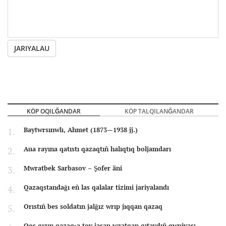
JARIYALAU
KÖP OQILĞANDAR
KÖP TALQILANĞANDAR
Baytwrsınwlı, Ahmet (1873—1938 jj.)
Aua rayına qatıstı qazaqtıñ halıqtıq boljamdarı
Mwratbek Sarbasov – Şofer äni
Qazaqstandağı eñ las qalalar tizimi jariyalandı
Orıstıñ bes soldatın jalğız wrıp jıqqan qazaq
Qos qızın qazaqşa toy jasap wzatqan qıtaydıñ qwpiyası