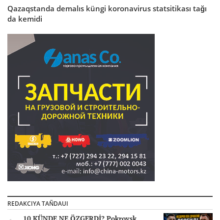
Qazaqstanda demalıs küngi koronavirus statsitikası tağı
da kemidi
REDAKCIYA TAÑDAUI
10 KÜNDE NE ÖZGERDİ? Pokrovsk