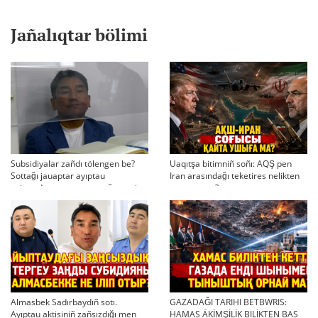
Jañalıqtar bölimi
Subsidiyalar zañdı tölengen be?
Uaqıtşa bitimniñ soñı: AQŞ pen
Sottağı jauaptar ayıptau
Iran arasındağı teketires nelikten
twjırımdarın qayta qarauğa negiz
qayta uşıqtı?
bola ala ma?
Almasbek Sadırbaydıñ sotı.
GAZADAĞI TARIHI BETBWRIS:
Ayıptau aktisiniñ zañsızdığı men
HAMAS ÄKİMŞİLİK BILİKTEN BAS