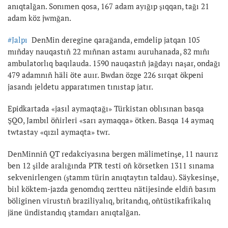
anıqtalğan. Sonımen qosa, 167 adam ayığıp şıqqan, tağı 21
adam köz jwmğan.
#Jalpı
DenMin deregine qarağanda, emdelip jatqan 105
mıñday nauqastıñ 22 mıñnan astamı auruhanada, 82 mıñı
ambulatorlıq baqılauda. 1590 nauqastıñ jağdayı naşar, ondağı
479 adamnıñ häli öte auır. Bwdan özge 226 sırqat ökpeni
jasandı jeldetu apparatımen tınıstap jatır.
Epidkartada «jasıl aymaqtağı» Türkistan oblısınan basqa
ŞQO, Jambıl öñirleri «sarı aymaqqa» ötken. Basqa 14 aymaq
twtastay «qızıl aymaqta» twr.
DenMinniñ QT redakciyasına bergen mälimetinşe, 11 naurız
ben 12 şilde aralığında PTR testi oñ körsetken 1311 sınama
sekvenirlengen (ştamm türin anıqtaytın taldau). Säykesinşe,
biıl köktem-jazda genomdıq zertteu nätijesinde eldiñ basım
böliginen virustıñ braziliyalıq, britandıq, oñtüstikafrikalıq
jäne ündistandıq ştamdarı anıqtalğan.