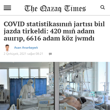
COVID statistikasınıñ jartısı biıl
jazda tirkeldi: 420 mıñ adam
auırıp, 6616 adam köz jwmdı
Asan Anarbaywlı
2 Qırküyek, 2021 sağat 08:21