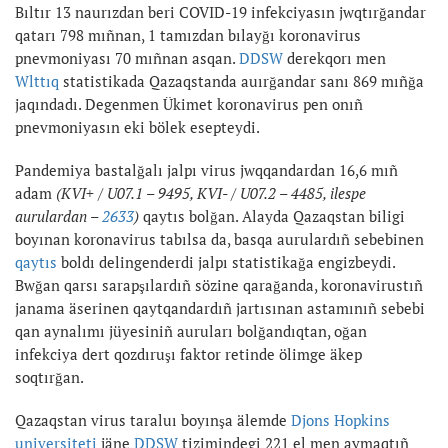
Bıltır 13 naurızdan beri COVID-19 infekciyasın jwqtırğandar
qatarı 798 mıñnan, 1 tamızdan bılayğı koronavirus
pnevmoniyası 70 mıñnan asqan.
DDSW
derekqorı men
Wlttıq
statistikada Qazaqstanda auırğandar sanı 869 mıñğa
jaqındadı. Degenmen Ükimet koronavirus pen onıñ
pnevmoniyasın eki bölek esepteydi.
Pandemiya bastalğalı jalpı virus jwqqandardan 16,6 mıñ
adam
(KVI+ / U07.1 – 9495, KVI- / U07.2 – 4485, ilespe
aurulardan –
2633
)
qaytıs bolğan. Alayda Qazaqstan biligi
boyınan koronavirus tabılsa da, basqa aurulardıñ sebebinen
qaytıs
boldı delingenderdi jalpı statistikağa engizbeydi.
Bwğan qarsı sarapşılardıñ sözine qarağanda, koronavirustıñ
janama äserinen qaytqandardıñ jartısınan astamınıñ sebebi
qan aynalımı jüyesiniñ auruları bolğandıqtan, oğan
infekciya dert qozdıruşı faktor retinde ölimge äkep
soqtırğan.
Qazaqstan virus taraluı boyınşa älemde
Djons Hopkins
universiteti
jäne
DDSW
tizimindegi 221 el men aymaqtıñ