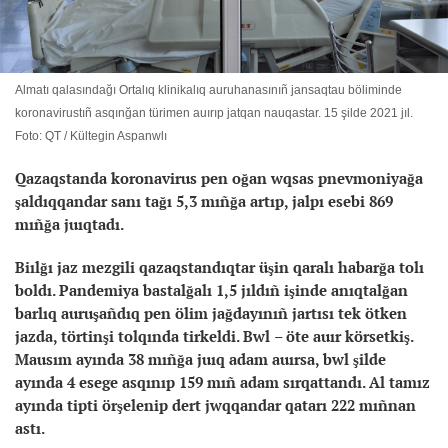
Almatı qalasındağı Ortalıq klinikalıq auruhanasınıñ jansaqtau böliminde
koronavirustıñ asqınğan türimen auırıp jatqan nauqastar. 15 şilde 2021 jıl.
Foto: QT / Kültegin Aspanwlı
Qazaqstanda koronavirus pen oğan wqsas pnevmoniyağa
şaldıqqandar sanı tağı 5,3 mıñğa artıp, jalpı esebi 869
mıñğa juıqtadı.
Biılğı jaz mezgili qazaqstandıqtar üşin qaralı habarğa tolı
boldı. Pandemiya bastalğalı 1,5 jıldıñ işinde anıqtalğan
barlıq auruşañdıq pen ölim jağdayınıñ jartısı tek ötken
jazda, törtinşi tolqında tirkeldi. Bwl
–
öte auır körsetkiş.
Mausım ayında 38 mıñğa juıq adam auırsa, bwl şilde
ayında 4 esege asqınıp 159 mıñ adam sırqattandı. Al tamız
ayında tipti örşelenip dert jwqqandar qatarı 222 mıñnan
astı.