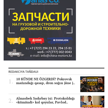
REDAKCIYA TAÑDAUI
10 KÜNDE NE ÖZGERDİ? Pokrovsk
mañındağı qasap, dron soğısı jäne j..
Almasbek Sadırbay isi: Protokoldağı
«kümändi» kol qoyular, Pavlod..