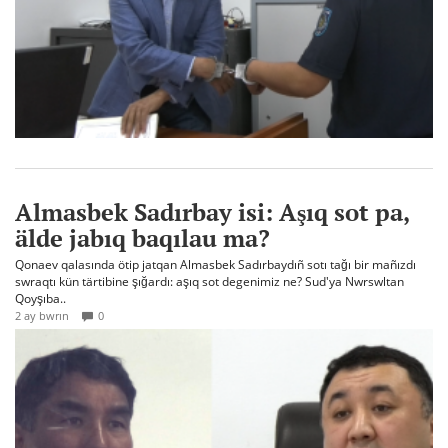
Almasbek Sadırbay isi: Aşıq sot pa,
älde jabıq baqılau ma?
Qonaev qalasında ötip jatqan Almasbek Sadırbaydıñ sotı tağı bir mañızdı
swraqtı kün tärtibine şığardı: aşıq sot degenimiz ne? Sud'ya Nwrswltan
Qoyşıba..
2 ay bwrın
0