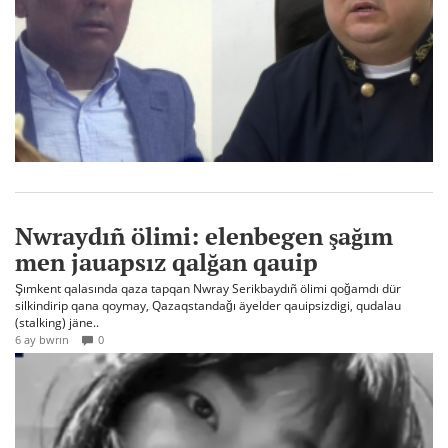
Nwraydıñ ölimi: elenbegen şağım
men jauapsız qalğan qauip
Şımkent qalasında qaza tapqan Nwray Serikbaydıñ ölimi qoğamdı dür
silkindirip qana qoymay, Qazaqstandağı äyelder qauipsizdigi, qudalau
(stalking) jäne..
6 ay bwrın
0