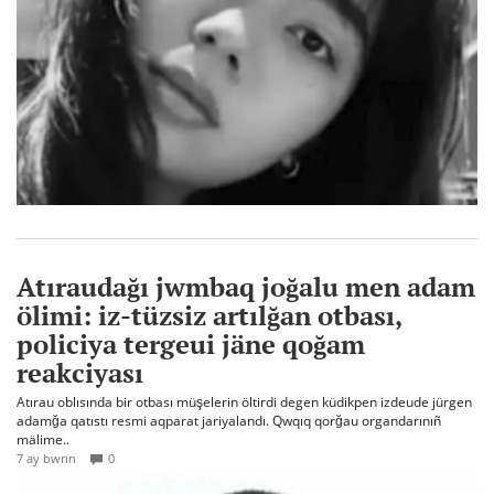
Atıraudağı jwmbaq joğalu men adam
ölimi: iz-tüzsiz artılğan otbası,
policiya tergeui jäne qoğam
reakciyası
Atırau oblısında bir otbası müşelerin öltirdi degen küdikpen izdeude jürgen
adamğa qatıstı resmi aqparat jariyalandı. Qwqıq qorğau organdarınıñ
mälime..
7 ay bwrın
0