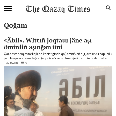
Qoğam
«Äbil». Wlttıñ joqtauı jäne aşı
ömirdiñ aşınğan üni
Qazaqstandıq avtorlıq kino keñistiginde qoğamnıñ eñ aşı jarasın tırnap, bilik
pen bwqara arasındağı alşaqtıqtı körkem tilmen jetkizetin tuındılar neke..
1 ay bwrın
0