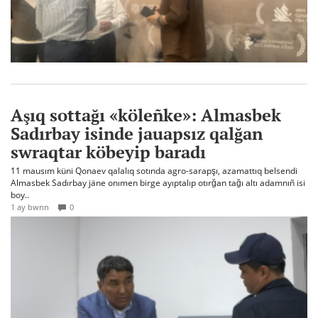
Aşıq sottağı «köleñke»: Almasbek
Sadırbay isinde jauapsız qalğan
swraqtar köbeyip baradı
11 mausım küni Qonaev qalalıq sotında agro-sarapşı, azamattıq belsendi
Almasbek Sadırbay jäne onımen birge ayıptalıp otırğan tağı altı adamnıñ isi
boy..
1 ay bwrın
0