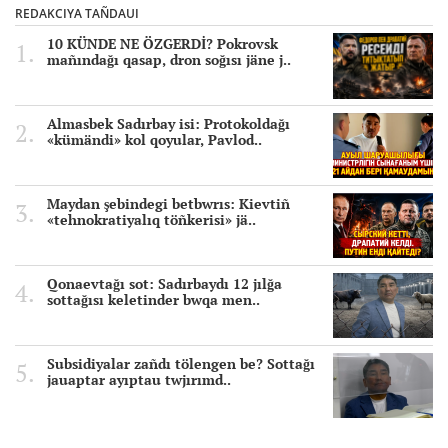
REDAKCIYA TAÑDAUI
10 KÜNDE NE ÖZGERDİ? Pokrovsk
mañındağı qasap, dron soğısı jäne j..
Almasbek Sadırbay isi: Protokoldağı
«kümändi» kol qoyular, Pavlod..
Maydan şebindegi betbwrıs: Kievtiñ
«tehnokratiyalıq töñkerisi» jä..
Qonaevtağı sot: Sadırbaydı 12 jılğa
sottağısı keletinder bwqa men..
Subsidiyalar zañdı tölengen be? Sottağı
jauaptar ayıptau twjırımd..