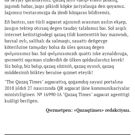
jağımdı habar, jaqsı pikirdi köpke jariyalauğa den qoyamız.
Jağımsız twstarımızğa da jöndi közqaras bildiremiz.
Eñ bastısı, san türli aqparat ağınınıñ arasınan asılın ekşep,
jasığın tektep otırsaq degen tauday talabımız bar. Sol arqılı
internet keñistigindegi qazaq tildi kontenttiñ bay mazwndı,
baysal oylı, salihalı da salmaqtı, sauattı deñgeyge
köteriluine tamşıday bolsa da üles qossaq degen
qwlşınısımız bar. Sol qwlşınısımızdı quattı iske aynaldıruğa,
qwrmetti oqırman sizderdiñ de ülken qoldaularıñız kerek!
Siz bolıp, biz bolıp, qazaq söziniñ, qazaq oyınıñ, qazaq
müddesiniñ biiktey beruine qızmet eteyik!
"The Qazaq Times" aqparattıq, qoğamdıq-sayasi portalına
2018 jıldıñ 27 naurızında QR aqparat jäne kommunikaciyalar
ministrliginen № 16990-IA "Qazaq Times" aqparat agenttigi
kuäligi berilgen.
Qwrmetpen: «Qazaqtimes» redakciyası.