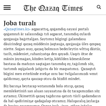
Joba turalı
«Qazaqtimes.kz»
aqparattıq, qoğamdıq-sayasi portalı
qoğamnıñ är salasındağı tıñ aqparat, tanımdıq oylardı
qozğauğa bağıttalğan. Saytımız bügingi ğalamdasu
däuirindegi qazaq müddesin jaqtauğa, qorğauğa üles qospaq
niette. Soğan oray, qazaq bolmısın bederleytin wlttıq dästür,
tarih, mädeniet, ruhaniyatqa den qoyadı. Uaqıtı ötse de
mänin joymağan, közden ketip, köñilden kömeskilene
bastasa da mañızın saqtağan tanımdıq oy, tağılımdı söz,
tartımdı oqiğalardı jañğırtu da bir maqsatımız. Qazaqtıñ
bügini men erteñinde erekşe ornı bar twlğalarımızdı wmıt
qaldırmay, qayta qauzap otıru da bizdiñ mindet.
Biz barınşa beytarap wstanımda bola otırıp, qazaq
memleketiniñ san aluan sayasatına da öz tarapımızdan söz
aytamız. Ükimettiñ qazaq tağdırına qatıstı türli qadamdarın
da hal-qadirimizşe qadağalap otıramız. Halıqaralıq jaylarğa
da beyjay qaramaymız. Qazaq jaylı «jarq» etken jañalıq,