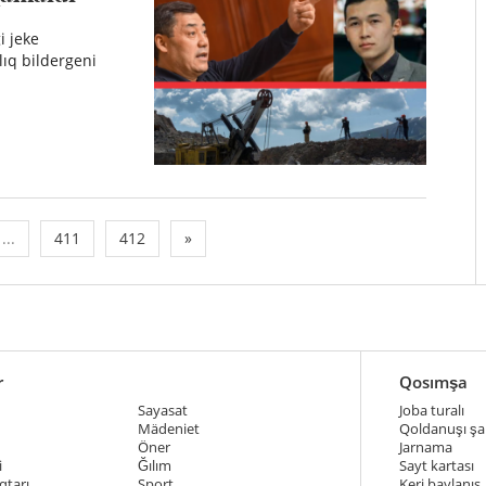
i jeke
ıq bildergeni
...
411
412
»
r
Qosımşa
Sayasat
Joba turalı
Mädeniet
Qoldanuşı şar
Öner
Jarnama
i
Ğılım
Sayt kartası
qtarı
Sport
Keri baylanıs