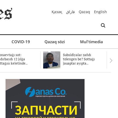
Қазақ
قازاق
Qazaq
English
COVID-19
Qazaq sözi
Mul'timedia
naevtağı sot:
Subsidiyalar zañdı
dırbaydı 12 jılğa
tölengen be? Sottağı
ttağısı keletinde..
jauaptar ayıpta..