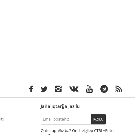
Jañalıqtarğa jazılu
tı
JAZILU
Qate taptıñız ba? Onı belgilep
+Enter