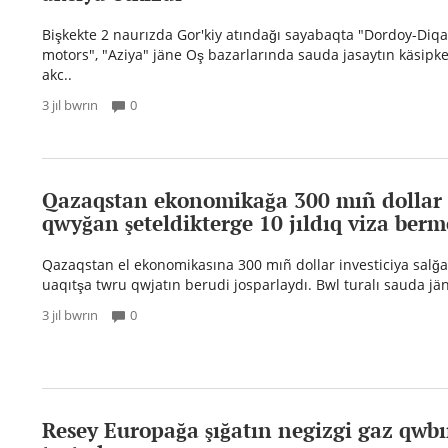
Bişkekte 2 naurızda Gor'kiy atındağı sayabaqta "Dordoy-Diqa
motors", "Aziya" jäne Oş bazarlarında sauda jasaytın käsipke
akc..
3 jıl bwrın
0
Qazaqstan ekonomikağa 300 mıñ dollar 
qwyğan şeteldikterge 10 jıldıq viza ber
Qazaqstan el ekonomikasına 300 mıñ dollar investiciya salğa
uaqıtşa twru qwjatın berudi josparlaydı. Bwl turalı sauda jän
3 jıl bwrın
0
Resey Europağa şığatın negizgi gaz qwbı