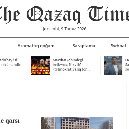
Jeksenbi, 9 Tamız 2026
Azamattıq qoğam
Saraptama
Swhbat
dırbay isi:
Maydan şebindegi
Qo
ğı «kümändi»
betbwrıs: Kievtiñ
Sa
«tehnokratiyalıq töñ..
so
ne qarsı