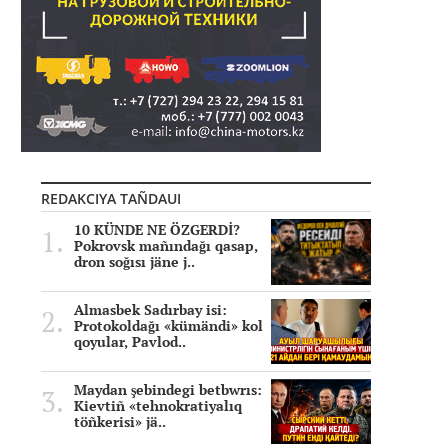
REDAKCIYA TAÑDAUI
10 KÜNDE NE ÖZGERDİ?
Pokrovsk mañındağı qasap,
dron soğısı jäne j..
Almasbek Sadırbay isi:
Protokoldağı «kümändi» kol
qoyular, Pavlod..
Maydan şebindegi betbwrıs:
Kievtiñ «tehnokratiyalıq
töñkerisi» jä..