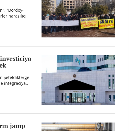
n", "Dordoy-
rler narazılıq
investiciya
mek
n şeteldikterge
e integraciya..
rın jauıp