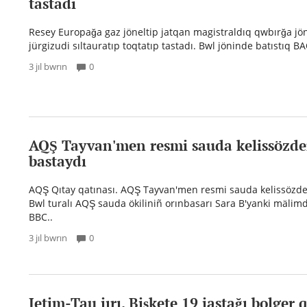
tastadı
Resey Europağa gaz jöneltip jatqan magistraldıq qwbırğa jö
jürgizudi sıltauratıp toqtatıp tastadı. Bwl jöninde batıstıq BAQ
3 jıl bwrın
0
AQŞ Tayvan'men resmi sauda kelissözde
bastaydı
AQŞ Qıtay qatınası. AQŞ Tayvan'men resmi sauda kelissözde
Bwl turalı AQŞ sauda ökiliniñ orınbasarı Sara B'yanki mälimd
BBC..
3 jıl bwrın
0
Jetim-Tau jırı. Bişkete 19 jastağı bolger