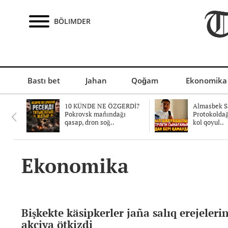
BÖLIMDER
Bastı bet
Jahan
Qoğam
Ekonomika
10 KÜNDE NE ÖZGERDİ?
Almasbek Sa
Pokrovsk mañındağı
Protokolda
qasap, dron soğ..
kol qoyul..
Ekonomika
Bişkekte käsipkerler jaña salıq erejeleri
akciya ötkizdi