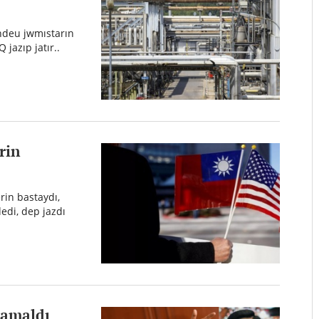
ndeu jwmıstarın
 jazıp jatır..
rin
rin bastaydı,
edi, dep jazdı
 qamaldı