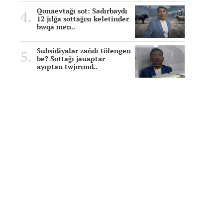
Qonaevtağı sot: Sadırbaydı
12 jılğa sottağısı keletinder
bwqa men..
Subsidiyalar zañdı tölengen
be? Sottağı jauaptar
ayıptau twjırımd..