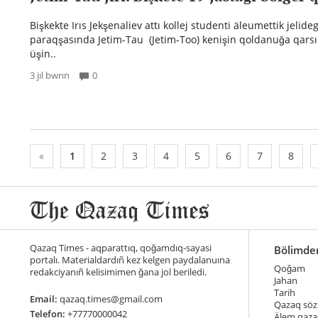
Bişkekte Irıs Jekşenaliev attı kollej studenti äleumettik jelideg
paraqşasında Jetim-Tau (Jetim-Too) kenişin qoldanuğa qarsıl
üşin..
3 jıl bwrın
0
«
1
2
3
4
5
6
7
8
Qazaq Times - aqparattıq, qoğamdıq-sayasi
Bölimde
portalı. Materialdardıñ kez kelgen paydalanuına
Qoğam
redakciyanıñ kelisimimen ğana jol beriledi.
Jahan
Tarih
Email:
qazaq.times@gmail.com
Qazaq söz
Telefon:
+77770000042
Älem qaza