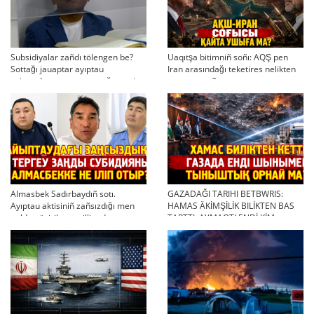
Subsidiyalar zañdı tölengen be?
Uaqıtşa bitimniñ soñı: AQŞ pen
Sottağı jauaptar ayıptau
Iran arasındağı teketires nelikten
twjırımdarın qayta qarauğa negiz
qayta uşıqtı?
bola ala ma?
Almasbek Sadırbaydıñ sotı.
GAZADAĞI TARIHI BETBWRIS:
Ayıptau aktisiniñ zañsızdığı men
HAMAS ÄKİMŞİLİK BILİKTEN BAS
qoldan ösirilgen milliondar
TARTTI. AYMAQTI ENDİ KİM
BASQARADI?