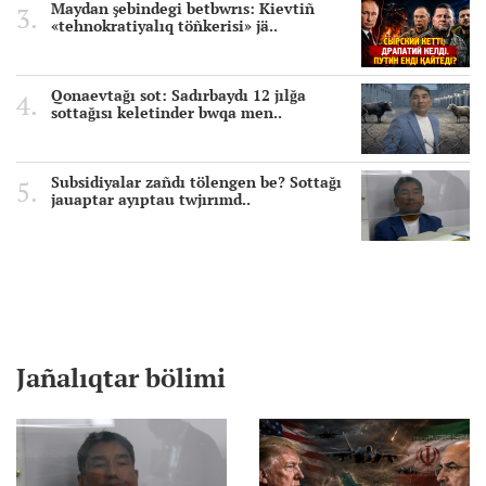
Maydan şebindegi betbwrıs: Kievtiñ
«tehnokratiyalıq töñkerisi» jä..
Qonaevtağı sot: Sadırbaydı 12 jılğa
sottağısı keletinder bwqa men..
Subsidiyalar zañdı tölengen be? Sottağı
jauaptar ayıptau twjırımd..
Jañalıqtar bölimi