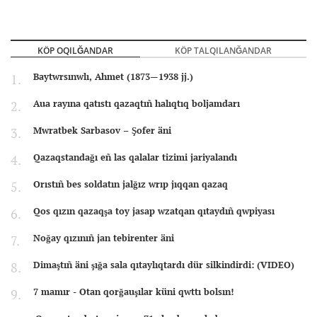
KÖP OQILĞANDAR
KÖP TALQILANĞANDAR
Baytwrsınwlı, Ahmet (1873—1938 jj.)
Aua rayına qatıstı qazaqtıñ halıqtıq boljamdarı
Mwratbek Sarbasov – Şofer äni
Qazaqstandağı eñ las qalalar tizimi jariyalandı
Orıstıñ bes soldatın jalğız wrıp jıqqan qazaq
Qos qızın qazaqşa toy jasap wzatqan qıtaydıñ qwpiyası
Noğay qızınıñ jan tebirenter äni
Dimaştıñ äni şığa sala qıtaylıqtardı dür silkindirdi: (VIDEO)
7 mamır - Otan qorğauşılar küni qwttı bolsın!