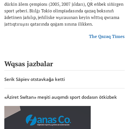
dürkin älem çempionı (2005, 2007 jıldarı), QR eñbek siñirgen
sport şeberi. Biılğı Tokio olimpiadasında qazaq boksınıñ
ädetinen jañılıp, jeñiliske wşırauınan keyin wlttıq qwrama
jattıqtıruşısı qatarında qoğam sınına ilikken.
The Qazaq Times
Wqsas jazbalar
Serik Säpiev otstavkağa ketti
«Äziret Swltan» meşiti auqımdı sport dodasın ötkizbek