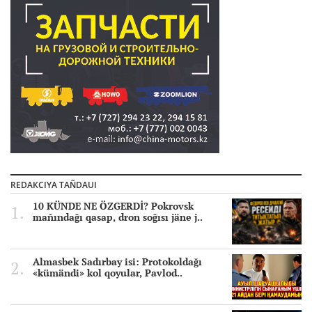
REDAKCIYA TAÑDAUI
10 KÜNDE NE ÖZGERDİ? Pokrovsk
mañındağı qasap, dron soğısı jäne j..
Almasbek Sadırbay isi: Protokoldağı
«kümändi» kol qoyular, Pavlod..