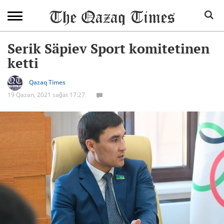
Serik Säpiev Sport komitetinen
ketti
Qazaq Times
19 Qazan, 2021 sağat 17:27