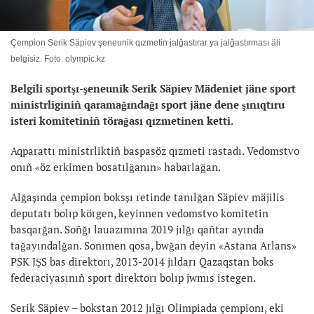
Çempion Serik Säpiev şeneunik qızmetin jalğastırar ya jalğastırması äli
belgisiz. Foto: olympic.kz
Belgili sportşı-şeneunik Serik Säpiev Mädeniet jäne sport
ministrliginiñ qaramağındağı sport jäne dene şınıqtıru
isteri komitetiniñ törağası qızmetinen ketti.
Aqparattı ministrliktiñ baspasöz qızmeti rastadı. Vedomstvo
onıñ «öz erkimen bosatılğanın» habarlağan.
Alğaşında çempion boksşı retinde tanılğan Säpiev mäjilis
deputatı bolıp körgen, keyinnen vedomstvo komitetin
basqarğan. Soñğı lauazımına 2019 jılğı qañtar ayında
tağayındalğan. Sonımen qosa, bwğan deyin «Astana Arlans»
PSK JŞS bas direktorı, 2013-2014 jıldarı Qazaqstan boks
federaciyasınıñ sport direktorı bolıp jwmıs istegen.
Serik Säpiev – bokstan 2012 jılğı Olimpiada çempionı, eki