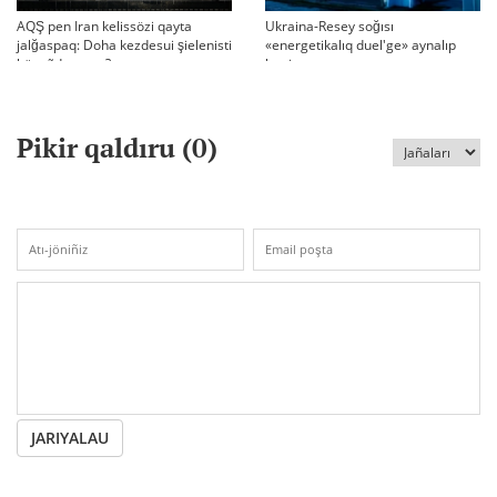
AQŞ pen Iran kelissözi qayta
Ukraina-Resey soğısı
jalğaspaq: Doha kezdesui şielenisti
«energetikalıq duel'ge» aynalıp
bäseñdete me?
ketti
Pikir qaldıru (
0
)
JARIYALAU