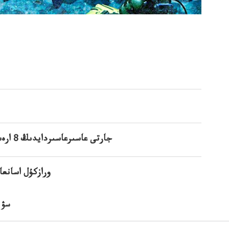
جارتى عاسىرعاسىردايدىڭ 8 ارەسەيدىڭلىعىمەن س8 ايماعىا قالادتولىعىمەنسۋاستىنداقالادى
ورازكۇل اسانعا
سۋ 