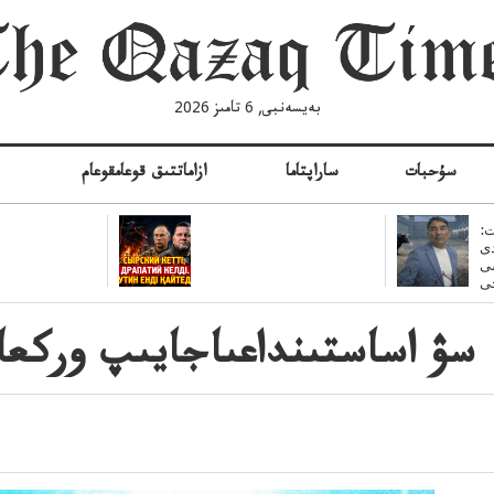
بەيسەنبى, 6 تامىز 2026
سۇحبات
ساراپتاما
ازاماتتىق قوعامقوعام
ە
:
ى
سى
سۋ اساستىنداعىاجايىپ وركعا