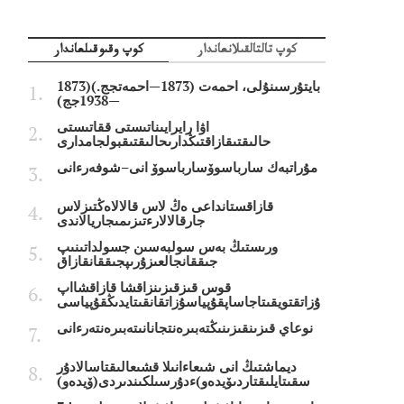
كوپ تالتالقىلانعاندار
كوپ وقىوقىلعاندار
بايتۇرسىنۇلى، احمەت (1873—احمەتجج.)(1873
—1938جج)
اۋا رايرايىناتىستى ققاتىستى
حالىقتىقازاقتىڭدارىحالىقتىقبولجامدارى
مۇراتبەك سارباسوۆسارباسوۆ انى–شوفەرءانى
قازاقستانداعى ەڭ لاس قالالاەڭتىزلاس
جارقالالارءتىزىمىجاريالاندى
ورىستىڭ بەس سولبەسىن جسولداتىنىپ
جىققانجالعىزۇرىپجىققانقازاق
قوس قىزقىزىنزاقشا قازاقشااپ
ۇزاتقتويقىتاجاساپقۇپياسۇزاتقانقىتايدىڭقۇپياسى
نوعاي قىزىنقىزىنىڭتەبىرەنتجانانىتەبىرەنتەرءانى
ديماشتىڭ انى شىعاءانىلا قشىعالىقتاسالادۇر
سقىتايلىقتاردىۆيدەو)ءدۇرسىلكىندىردى(ۆيدەو)