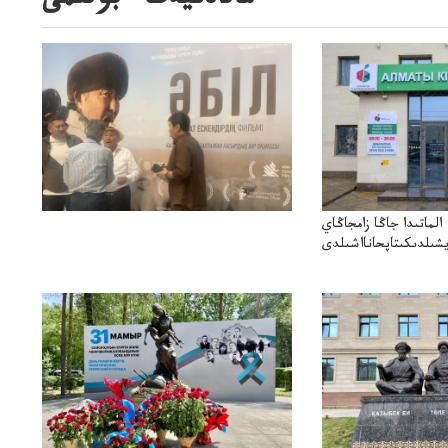
مادەنيەت ءبولىمى
الماتىدا جاڭا زامجاڭاي
ۋيشىلدىكىتاپحانااشىلدى