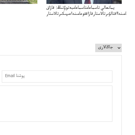
يمانعالي تاسماعامتاسماعامبەتوۆتىڭ: قازاق
قوعامىندااقتالۋىرتالاستارقازاققوعامىنداعىپىكىرتالاستار