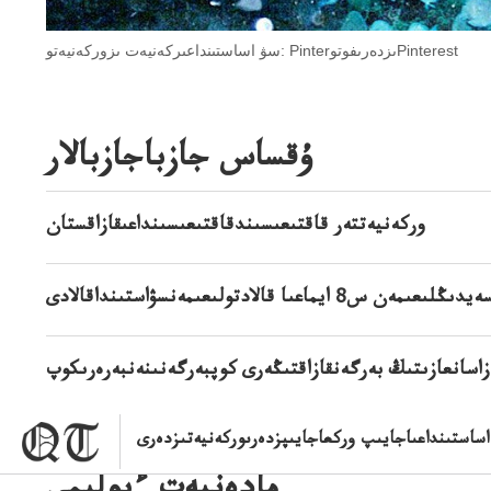
سۋ اساستىنداعىركەنيەت ىزوركەنيەتو: PinterىزدەرىفوتوPinterest
ۇقساس جازباجازبالار
وركەنيەتتەر قاقتىعىسىندقاقتىعىسىنداعىقازاقستان
زاسانعازىتىڭ بەرگەنقازاقتىڭەرى كوپبەرگەنىنەنبەرەرىكوپ
اساستىنداعىاجايىپ وركعاجايىپزدەرىوركەنيەتىزدەرى