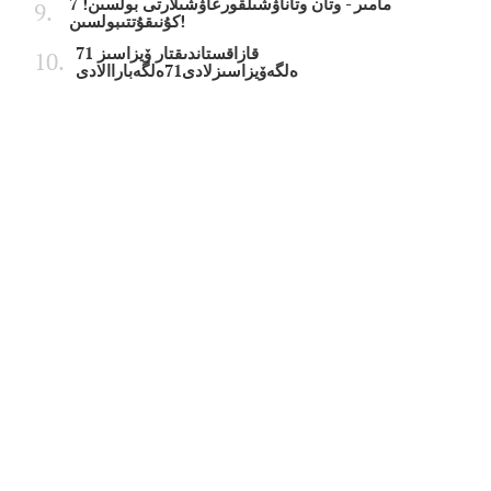
7 مامىر - وتان وتاناۋشىلقورعاۋشىلارتى بولسىن!
كۇنىقۇتتىبولسىن!
قازاقستاندىقتار ۆيزاسىز 71
ەلگەۆيزاسىزلادى71ەلگەباراالادى