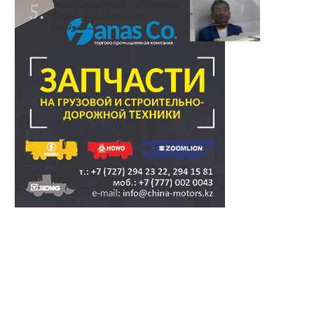
سۋبسيديالار زاڭدى تولەنزاڭدىە؟
سوتتولەنگەناپتار ايىبە؟ۋ
تسوتتاعىا..