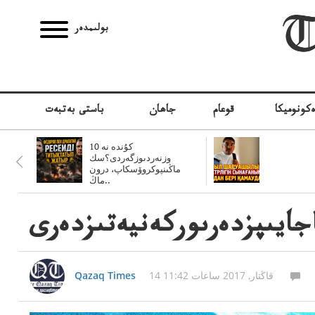
بولىمدەر
كونوميكا
قوعام
جاھان
باستى بەتبەت
10 كۇندە نە
وزنەردىوزگەردى؟سك
ماڭىنپوكروۆسكاپ، درون
ماڭ..
جايىپزدەرىوركەنيەتىزدەرى
14 قاڭتار, 2017 ساعات 11:42
Qazaq Times