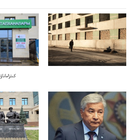
كىتزامانا