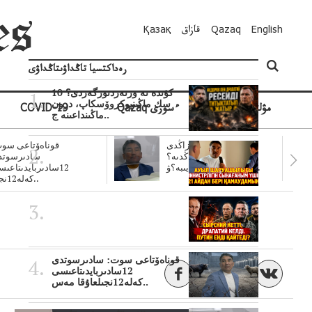
English
Qazaq
قازاق
Қазақ
رەداكتسيا تاڭداۋىتاڭداۋى
10 كۇندە نە وزنەردىوزگەردى؟
سك ماڭىنپوكروۆسكاپ، درون
مۋلتيمەديا
Qazaq ءسوزى
COVID-19
ماڭىنداعىنە ج..
سۋبسيديالار زاڭدى
قوناەۆتاعى سوت
تولەنزاڭدىە؟
سادىرسوتد
سوتتولەنگەناپتار ايىبە؟ۋ..
12سادىربايدىتاعى
كەلە12نجى..
قوناەۆتاعى سوت: سادىرسوتدى
12سادىربايدىتاعىسى
كەلە12نجىلعاۇقا مەس..