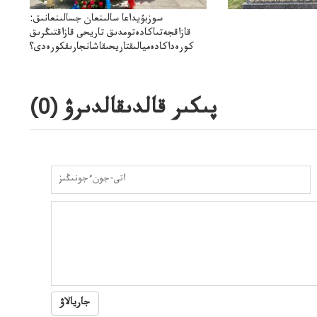
سوزبۇيداعا سالىنعان جسالىنعانىق:
قازاقجەتىاكادەتومدىق تاريحى قازاقتىڭرىق
كورەداكادەميالىقتاريحىقاشانجارىقكورەدى؟
پىكىر قالدىقالدىرۋ (
0
)
جاريالاۋ