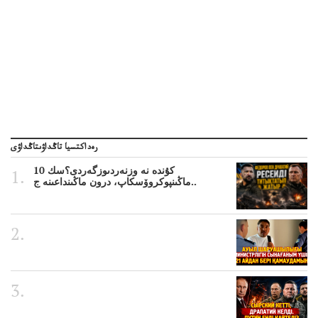
رەداكتسيا تاڭداۋىتاڭداۋى
10 كۇندە نە وزنەردىوزگەردى؟سك
ماڭىنپوكروۆسكاپ، درون ماڭىنداعىنە ج..