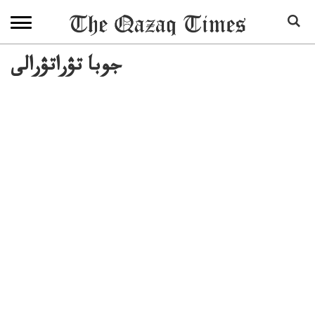
جوبا تۋراتۋرالى