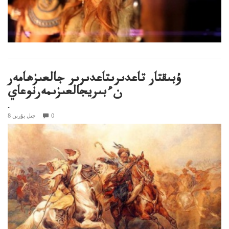
ۇبىقتار تاعدىرىتاعدىرىر جالعىزھامەر
نءبىريجالعىزىمەرنوعاي
..
0
8 جىل بۇرىن