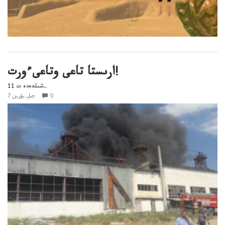
ارىستا تاعى وتاعىءورت!
11 شىلدەدە ت..
0
7 جىل بۇرىن