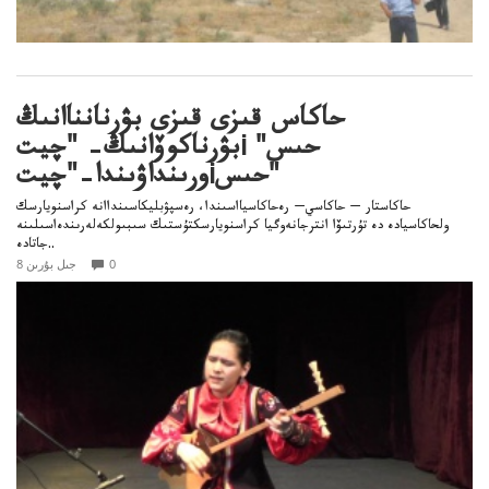
حاكاس قىزى قىزى بۋرنانناانىڭ
بۋرناكوۆانىڭ– "چيتi حىس"
ورىنداۋىندا–"چيتiحىس"
حاكاستار — حاكاسي— رەحاكاسيااسىندا، رەسپۋبليكاسىنداانە كراسنويارسك
ولحاكاسيادە دە تۇرتىۆا انترجانەوگيا كراسنويارسكتۇستىك سىبىولكەلەرىندەاسىلىنە
جاتادە..
0
8 جىل بۇرىن