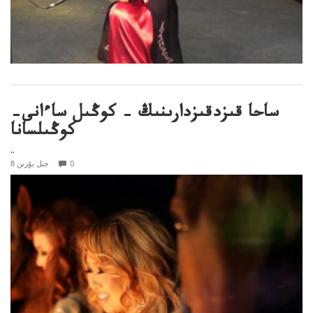
ساحا قىزدقىزدارىنىڭ – كوڭىل ساءانى–
كوڭىلسانا
..
0
8 جىل بۇرىن