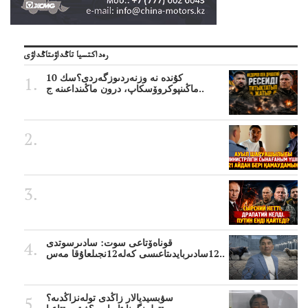
رەداكتسيا تاڭداۋىتاڭداۋى
10 كۇندە نە وزنەردىوزگەردى؟سك
ماڭىنپوكروۆسكاپ، درون ماڭىنداعىنە ج..
قوناەۆتاعى سوت: سادىرسوتدى
12سادىربايدىتاعىسى كەلە12نجىلعاۇقا مەس..
سۋبسيديالار زاڭدى تولەنزاڭدىە؟