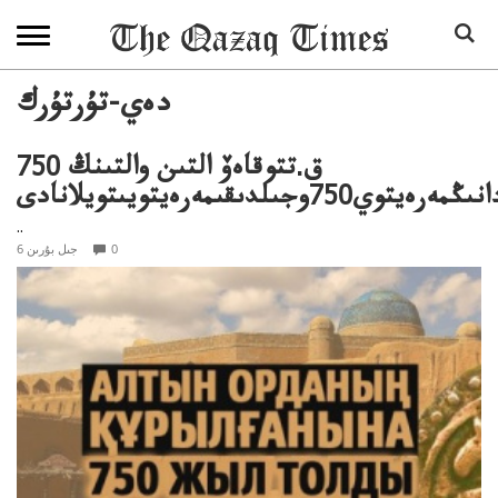
دەي-تۇرتۇرك
ق.تتوقاەۆ التىن والتىنڭ 750
ەرەيتوي750وجىلدىقىمەرەيتويىتويلانادى
..
0
6 جىل بۇرىن