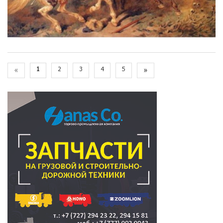
«
1
2
3
4
5
»