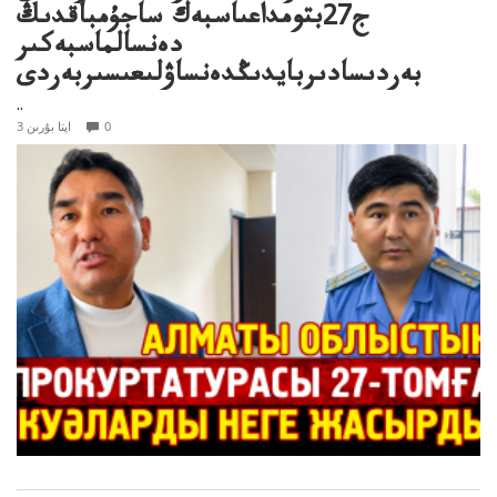
ج27بتومداعىاسبەك ساجۇمباقدىڭ
دەنسالماسبەكىر
بەردىسادىربايدىڭدەنساۋلىعىسىربەردى
..
0
3 اپتا بۇرىن