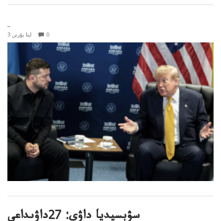
..
0
3 اپتا بۇرىن
سۋبسيديا داۋى: 27داۋىداعى