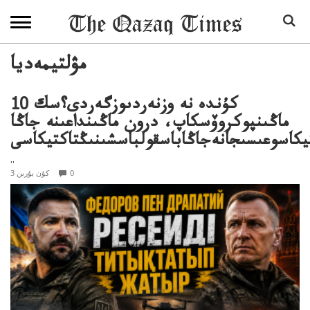
مۋلتيمەديا
10 كۇندە نە وزنەردىوزگەردى؟سك
ماڭىنپوكروۆسكاپ، درون ماڭىنداعىنە جاڭا
يكاسوعىسىجانەجاڭاباسقولباسشىنىڭتاكتيكاسى
..
0
3 كۇن بۇرىن