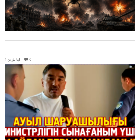
..
0
1 اپتا بۇرىن