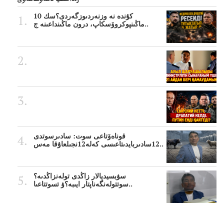
رەداكتسيا تاڭداۋىتاڭداۋى
10 كۇندە نە وزنەردىوزگەردى؟سك
ماڭىنپوكروۆسكاپ، درون ماڭىنداعىنە ج..
قوناەۆتاعى سوت: سادىرسوتدى
12سادىربايدىتاعىسى كەلە12نجىلعاۇقا مەس..
سۋبسيديالار زاڭدى تولەنزاڭدىە؟
سوتتولەنگەناپتار ايىبە؟ۋ تسوتتاعىا..