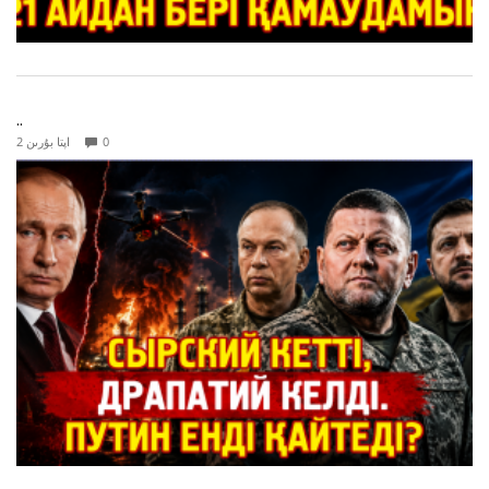
..
0
2 اپتا بۇرىن