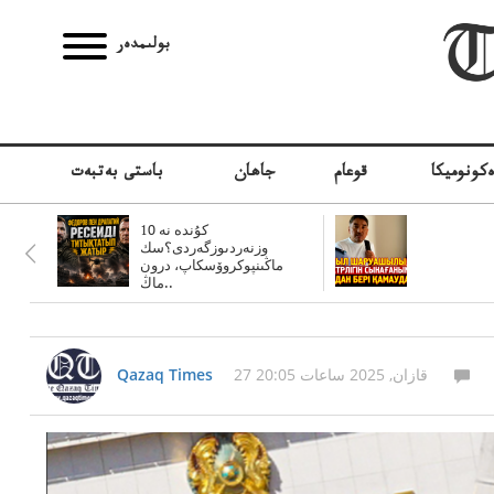
بولىمدەر
كونوميكا
قوعام
جاھان
باستى بەتبەت
10 كۇندە نە
وزنەردىوزگەردى؟سك
ماڭىنپوكروۆسكاپ، درون
ماڭ..
27 قازان, 2025 ساعات 20:05
Qazaq Times