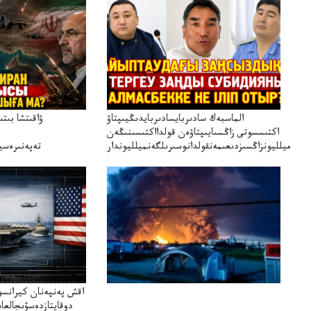
الماسبەك سادىربايسادىربايدىڭيىپتاۋ
ۋاقىتشا بىت
اكتىسسوتى زاڭسىايىپتاۋەن قولدااكتىسىنىڭەن
ميلليونزاڭسىزدىعىمەنقولدانوسىرىلگەنميلليوندار
تەپەنىرەسير
تەكەتىرە
اقش پەنپەنان كيرانسو
دوقايتازدەسۋىجالعا