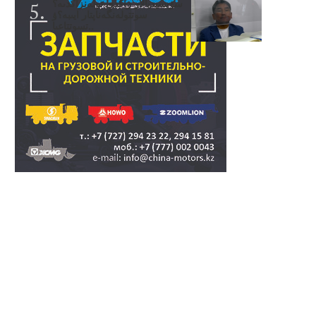
سۋبسيديالار زاڭدى تولەنزاڭدىە؟
سوتتولەنگەناپتار ايىبە؟ۋ
تسوتتاعىا..