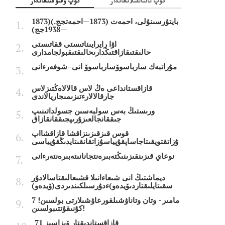
كوپ تالتالقىلانعاندار
كوپ وقىوقىلعاندار
بايتۇرسىنۇلى، احمەت (1873—احمەتجج.)(1873
—1938جج)
اۋا رايرايىناتىستى ققاتىستى
حالىقتىقازاقتىڭدارىحالىقتىقبولجامدارى
مۇراتبەك سارباسوۆسارباسوۆ انى–شوفەرءانى
قازاقستانداعى ەڭ لاس قالالاەڭتىزلاس
جارقالالارءتىزىمىجاريالاندى
ورىستىڭ بەس سولبەسىن جسولداتىنىپ
جىققانجالعىزۇرىپجىققانقازاق
قوس قىزقىزىنزاقشا قازاقشااپ
ۇزاتقتويقىتاجاساپقۇپياسۇزاتقانقىتايدىڭقۇپياسى
نوعاي قىزىنقىزىنىڭتەبىرەنتجانانىتەبىرەنتەرءانى
ديماشتىڭ انى شىعاءانىلا قشىعالىقتاسالادۇر
سقىتايلىقتاردىۆيدەو)ءدۇرسىلكىندىردى(ۆيدەو)
7 مامىر - وتان وتاناۋشىلقورعاۋشىلارتى بولسىن!
كۇنىقۇتتىبولسىن!
قازاقستاندىقتار ۆيزاسىز 71