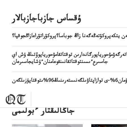
ۇقساس جازباجازبالار
ن يتكەپروكۋتەڭەگەنا زاڭ جوباسا؟پروكۋراتۋراعازاڭجوقپا؟
اتەرگەۋمۋحورياپورگاندارىن توقتاتقامۋحورياپوۆتىڭ ۇش اي
جاسىرعءىسىنتوقتاتقانىنقوعامنانءۇشايجاسىرعان
پۇزىلگەن
جاڭالىقتار ءبولىمى