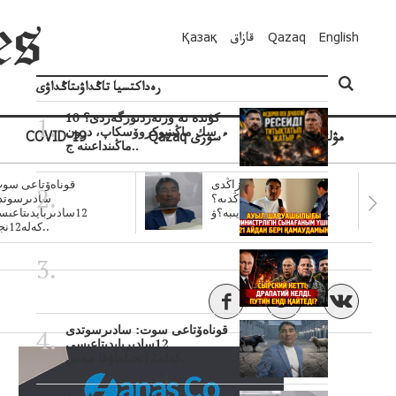
English
Qazaq
قازاق
Қазақ
رەداكتسيا تاڭداۋىتاڭداۋى
10 كۇندە نە وزنەردىوزگەردى؟
سك ماڭىنپوكروۆسكاپ، درون
مۋلتيمەديا
Qazaq ءسوزى
COVID-19
ماڭىنداعىنە ج..
سۋبسيديالار زاڭدى
قوناەۆتاعى سوت
تولەنزاڭدىە؟
سادىرسوتد
سوتتولەنگەناپتار ايىبە؟ۋ..
12سادىربايدىتاعى
كەلە12نجى..
قوناەۆتاعى سوت: سادىرسوتدى
12سادىربايدىتاعىسى
كەلە12نجىلعاۇقا مەس..