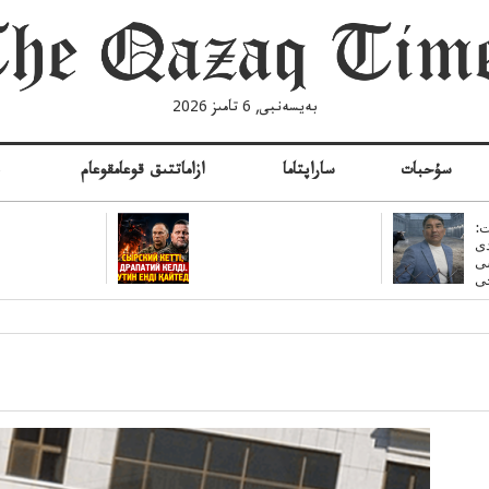
بەيسەنبى, 6 تامىز 2026
سۇحبات
ساراپتاما
ازاماتتىق قوعامقوعام
ە
:
ى
سى