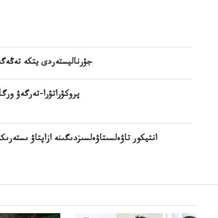
جۋرناليستەردى يتكە تەڭەگە
پروكۋراتۋرا-تەرگەۋ ورگ
انتيكور تاۋەلسىتاۋەلسىزدىگىنە ازاپتاۋ ىستەرىكۇمان6%-ى توازاپتاۋىلگەنىستەرىنىڭ96%ىتوقتا