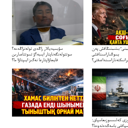
ىمنىءبىتىمنىڭاقش پەن
سۋبسيديالار زاڭدى تولەنزاڭدىە؟
يسوڭىاراسىناقشى
سوتتولەنگەناپتار ايىبە؟ۋ تسوتتاعىارىن
انىكتەناراسىنداعىقتى؟
قايجاۋاپتارعا نەگىز ايىپتاۋا ما؟
سنەلىكتەنقايتاۋشىقتى؟
تۇجىرىمدارىنقايتاقاراۋعانەگىزبولاالاما؟
زى كەلىسسوزىعاسپاق:
سپاقتى باسەڭدەتدوحا؟