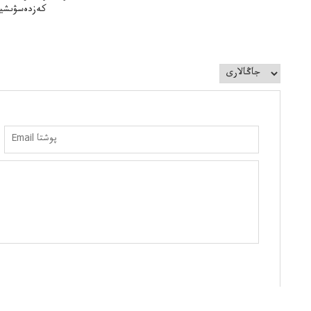
كەزدەسۋىشيە