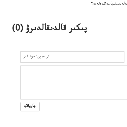
لەنىستىباسەڭدەتەمە؟
پىكىر قالدىقالدىرۋ (
0
)
جاريالاۋ