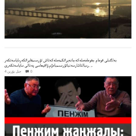
بەلگىلى قوعام جقوعامەملەكەجانەيراتكمەملەكەتاش تۇرسىمقايراتكەرىاياسەتكەر
رىبالتاشارسەنباتۇرسىمباەۆم ۋاقيعاسى پەنالى ساياسەتكەرى. ..
0
4 جىل بۇرىن