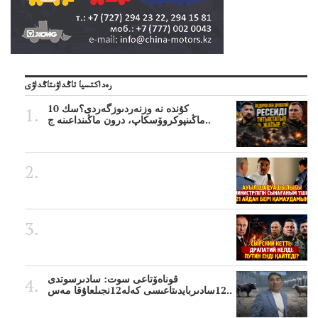
رەداكتسيا تاڭداۋىتاڭداۋى
10 كۇندە نە وزنەردىوزگەردى؟سك
ماڭىنپوكروۆسكاپ، درون ماڭىنداعىنە ج..
قوناەۆتاعى سوت: سادىرسوتدى
12سادىربايدىتاعىسى كەلە12نجىلعاۇقا مەس..