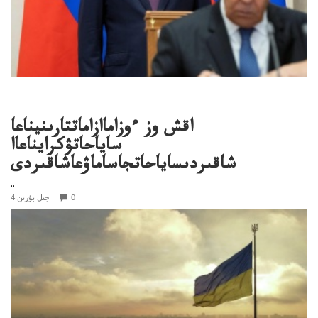
اقش وز ءوزاماازاماتتارىنيناعا
ساياحاتۋكرايناعاا
شاقىردىساياحاتجاساماۋعاشاقىردى
..
0
4 جىل بۇرىن