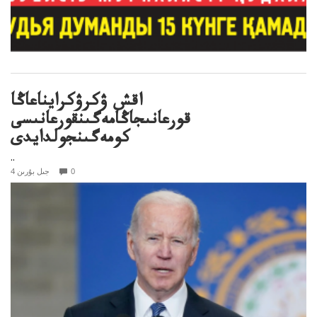
اقش ۋكرۋكرايناعاڭا
قورعانىجاڭامەگىنقورعانىسى
كومەگىنجولدايدى
..
0
4 جىل بۇرىن