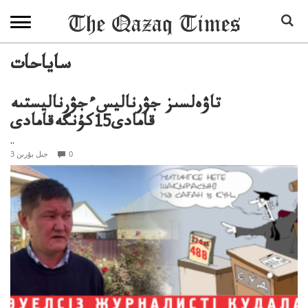
ساياحات
تاۋەلسىز جۋرناليسءجۋرناليستىە
قامادى15كۇنگەقامادى
..
0
3 جىل بۇرىن