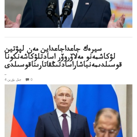
سيرەك جاعداجاعداين مەن لپۋتين
لۋكاشمەنو مەلاۆروۆر اسادتلۋكاشەنكونا
قوسىلدىمەنباشاراسادتىڭقاتارىناقوسىلدى
..
0
4 جىل بۇرىن