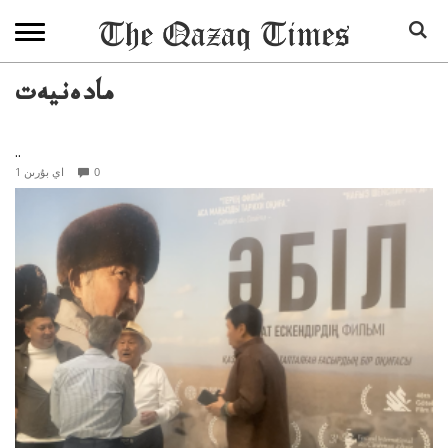
مادەنيەت
..
0
1 اي بۇرىن