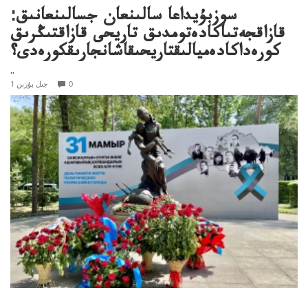
سوزبۇيداعا سالىنعان جسالىنعانىق:
قازاقجەتىاكادەتومدىق تاريحى قازاقتىڭرىق
كورەداكادەميالىقتاريحىقاشانجارىقكورەدى؟
..
0
1 جىل بۇرىن