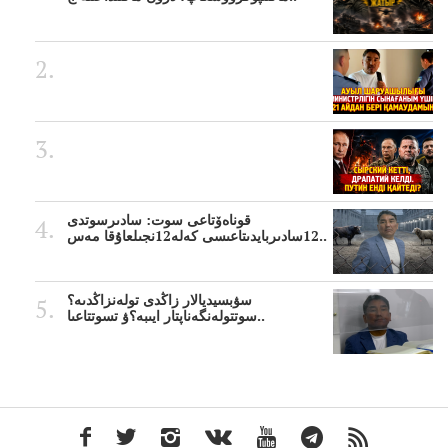
قوناەۆتاعى سوت: سادىرسوتدى
12سادىربايدىتاعىسى كەلە12نجىلعاۇقا مەس..
سۋبسيديالار زاڭدى تولەنزاڭدىە؟
سوتتولەنگەناپتار ايىبە؟ۋ تسوتتاعىا..