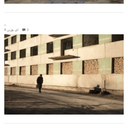
..
0
8 اي بۇرىن