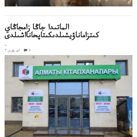
الماتىدا جاڭا زامجاڭاي
كىتزاماناۋيشىلدىكىتاپحانااشىلدى
..
0
7 اي بۇرىن