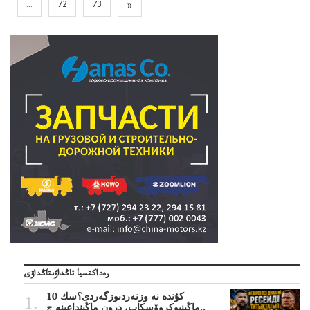
...
72
73
»
رەداكتسيا تاڭداۋىتاڭداۋى
10 كۇندە نە وزنەردىوزگەردى؟سك
ماڭىنپوكروۆسكاپ، درون ماڭىنداعىنە ج..