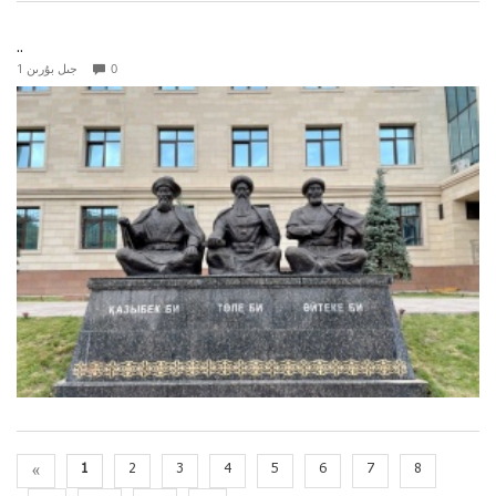
..
0
1 جىل بۇرىن
«
1
2
3
4
5
6
7
8