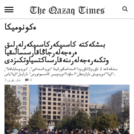
ەكونوميكا
بىشكەكتە كاسىپكەركاسىپكەرلەرلىق
ەرەجەلەرجاڭاقارسىسالىقيا
وتكىەرەجەلەرىنەقارسىاكتسياوتكىزدى
بىشكەكتە 2 ناۋرىز2اناۋرىزدا اتىنداعىگوركيتا "دورداتىنداعى", "دوردوساياباقتا",
"ازيا""دوردويش بازارديقان"ا ساۋدا"دوردويىن كاسىموتورس" نارازىل"ازيا"ياس..
0
3 جىل بۇرىن