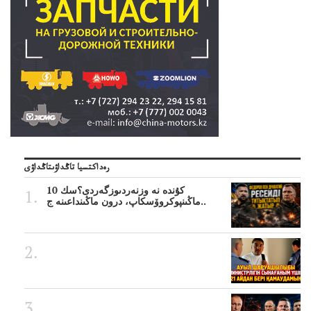
رەداكتسيا تاڭداۋىتاڭداۋى
10 كۇندە نە وزنەردىوزگەردى؟سك
ماڭىنپوكروۆسكاپ، درون ماڭىنداعىنە ج..