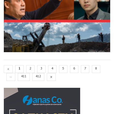
«
1
2
3
4
5
6
7
8
...
411
412
»