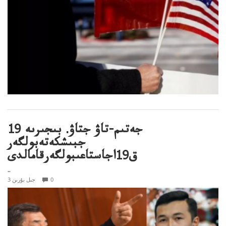
جەتىم-تاۋ جتاۋ. بىجىرىە 19
جبىشكەتەبولگەر
ق19اجاستاعىبولگەرقامالدى
..
0
3 جىل بۇرىن