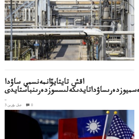
اقش تايتايۆانمەنسمي ساۋدا
سميوزدەرىساۋداتايدىكەلىسسوزدەرىنباستايدى
..
0
3 جىل بۇرىن