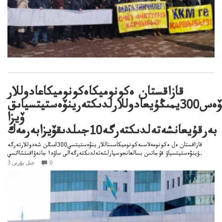
قازاقستان ەكونوميكاەكونوميكاعادوللار
ينۆەس300يمىڭۇيعادوللارلدىكتەرينۆەستيتسياىق
ۆيزا
بەرقۇيعانشەتەلدىكتەرگە10جىلدىقۆيزابەرمەك
قازاقستان ەل ەكونومەلاسىەكونوميكاسىناللار ينۆەستيتسي300امىڭن شەدوللارتەرگە
ۋينۆەستيتسياۋ قۇجاتىن بسالعانجوسپارلشەتەلدىكتەرگەالى ساۋدا جانەۋاقىتشااتسي..
0
3 جىل بۇرىن