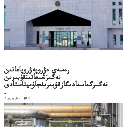
رەسەي ەۋروپەۋروپاعاتىن
نەگىزشىعاتىنقۇبىرىن
نەگىزگىاستادىگازقۇبىرىنجاۋىپتاستادى
..
0
3 جىل بۇرىن