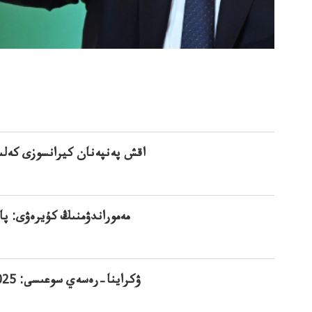
اقش پەنپەنان كيرانسوزى كەلى
مەموراندۋمنىڭ كۇيرەۋى: پا