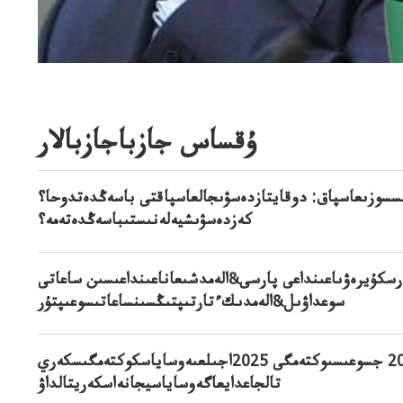
ۇقساس جازباجازبالار
سسوزىعاسپاق: دوقايتازدەسۋىجالعاسپاقتى باسەڭدەتدوحا؟
كەزدەسۋىشيەلەنىستىباسەڭدەتەمە؟
رسكۇيرەۋىاعىنداعى پارسى&الەمدشىعاناعىنداعىسىن ساعاتى
سوعداۋىل&الەمدىكءتارتىپتىڭسىنساعاتىسوعىپتۇر
ۋكراينا–رەسەي سوعىسى: 2025 جسوعىسىوكتەمگى 2025اجىلعىەوساياسكوكتەمگىسكەري
تالجاعدايعاگەوساياسيجانەاسكەريتالداۋ