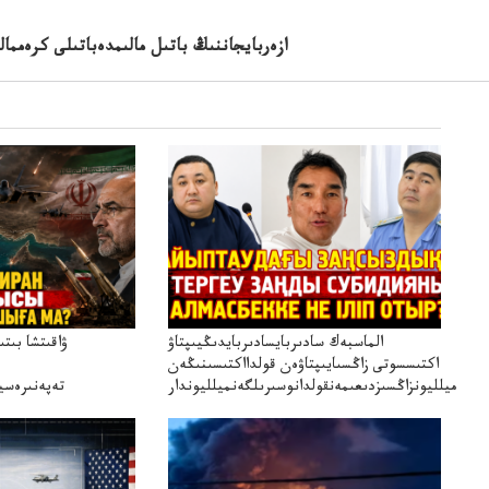
ازەربايجاننىڭ باتىل مالىمدەباتىلى كرەمما
الماسبەك سادىربايسادىربايدىڭيىپتاۋ
ۋاقىتشا بىت
اكتىسسوتى زاڭسىايىپتاۋەن قولدااكتىسىنىڭەن
ميلليونزاڭسىزدىعىمەنقولدانوسىرىلگەنميلليوندار
تەپەنىرەسير
تەكەتىرە