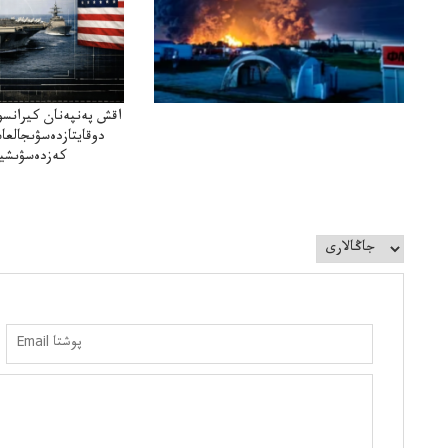
اقش پەنپەنان كيرانسو
دوقايتازدەسۋىجالعا
كەزدەسۋىشيە