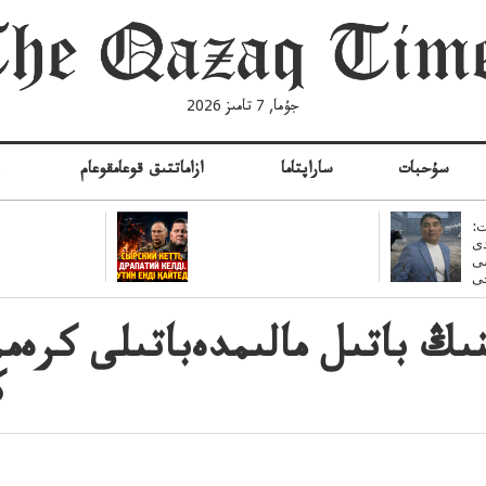
جۇما, 7 تامىز 2026
سۇحبات
ساراپتاما
ازاماتتىق قوعامقوعام
ە
:
ى
سى
نىڭ باتىل مالىمدەباتىلى كرەم
ك