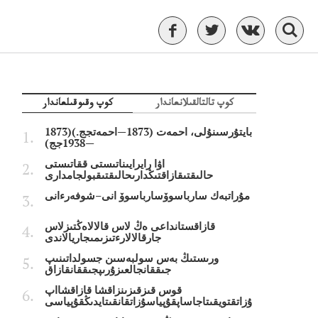
كوپ تالتالقىلانعاندار
كوپ وقىوقىلعاندار
بايتۇرسىنۇلى، احمەت (1873—احمەتجج.)(1873
—1938جج)
اۋا رايرايىناتىستى ققاتىستى
حالىقتىقازاقتىڭدارىحالىقتىقبولجامدارى
مۇراتبەك سارباسوۆسارباسوۆ انى–شوفەرءانى
قازاقستانداعى ەڭ لاس قالالاەڭتىزلاس
جارقالالارءتىزىمىجاريالاندى
ورىستىڭ بەس سولبەسىن جسولداتىنىپ
جىققانجالعىزۇرىپجىققانقازاق
قوس قىزقىزىنزاقشا قازاقشااپ
ۇزاتقتويقىتاجاساپقۇپياسۇزاتقانقىتايدىڭقۇپياسى