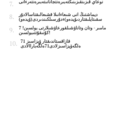
نوعاي قىزىنقىزىنىڭتەبىرەنتجانانىتەبىرەنتەرءانى
ديماشتىڭ انى شىعاءانىلا قشىعالىقتاسالادۇر
سقىتايلىقتاردىۆيدەو)ءدۇرسىلكىندىردى(ۆيدەو)
7 مامىر - وتان وتاناۋشىلقورعاۋشىلارتى بولسىن!
كۇنىقۇتتىبولسىن!
قازاقستاندىقتار ۆيزاسىز 71
ەلگەۆيزاسىزلادى71ەلگەباراالادى