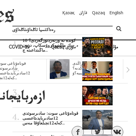
English
Qazaq
قازاق
Қазақ
رەداكتسيا تاڭداۋىتاڭداۋى
10 كۇندە نە وزنەردىوزگەردى؟
سك ماڭىنپوكروۆسكاپ، درون
مۋلتيمەديا
Qazaq ءسوزى
COVID-19
ماڭىنداعىنە ج..
سۋبسيديالار زاڭدى
قوناەۆتاعى سوت
تولەنزاڭدىە؟
سادىرسوتد
سوتتولەنگەناپتار ايىبە؟ۋ..
12سادىربايدىتاعى
كەلە12نجى..
ازەربايجان
قوناەۆتاعى سوت: سادىرسوتدى
12سادىربايدىتاعىسى
كەلە12نجىلعاۇقا مەس..