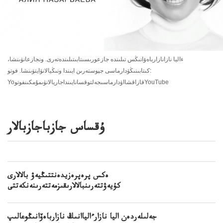
ءاليا نازانازارباەۆانىڭس تىلىندە جازعورىسىتابىتىلىندەتەرى. ونجازعانۋىنشا،
كىتابىنىڭۋدارماسى جپوستەرىن ايىندا ونىڭيالانۋايتۋىنشا. فوتو:
YoقازاقشااۋدارماسىجەلتوقسانايىنداجاريالانۋىمۇمكىنفوتوYouTube
ۇقساس جازباجازبالار
ەكس پرەپرەزيدەنتتىڭيەۋ بالالارى
كۇيەۋتتەرىنبالالارىقىزمەتتەرىنەنكەتتى
جەلىلەردەن اليا نازارءالياانىڭ نازارباەۆانىڭوعالىپ