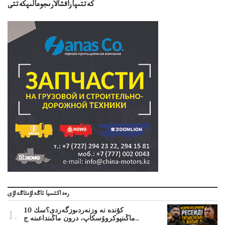
كەتتىپاراقشالارىجوعالىپكەتتى
رەداكتسيا تاڭداۋىتاڭداۋى
10 كۇندە نە وزنەردىوزگەردى؟سك
ماڭىنپوكروۆسكاپ، درون ماڭىنداعىنە ج..