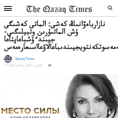
نازارباەۆانىڭ كەشى: الماتى كەشىگى
ۇش الماتىۇرىن وتبيلىگىي-
جيىندءۇشباعاپتاعا
مەسوتكەنتويجيىندىباعالاۋعااسىعارەمەس
Qazaq Times
7 قازان, 2021 ساعات 14:02