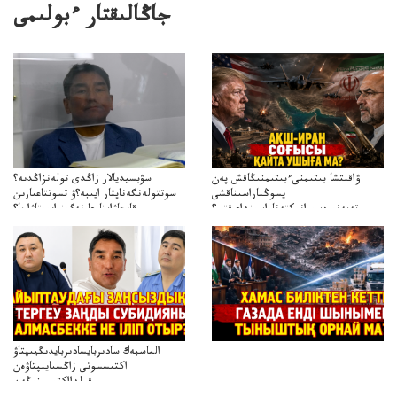
جاڭالىقتار ءبولىمى
ۋاقىتشا بىتىمنىءبىتىمنىڭاقش پەن
سۋبسيديالار زاڭدى تولەنزاڭدىە؟
يسوڭىاراسىناقشى
سوتتولەنگەناپتار ايىبە؟ۋ تسوتتاعىارىن
تەپەنىرەسيرانىكتەناراسىنداعىقتى؟
قايجاۋاپتارعا نەگىز ايىپتاۋا ما؟
تەكەتىرەسنەلىكتەنقايتاۋشىقتى؟
تۇجىرىمدارىنقايتاقاراۋعانەگىزبولاالاما؟
الماسبەك سادىربايسادىربايدىڭيىپتاۋ
اكتىسسوتى زاڭسىايىپتاۋەن
قولدااكتىسىنىڭەن