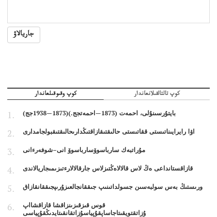
جاريالاۋ
كوپ تالتالقىلانعاندار
كوپ وقىوقىلعاندار
بايتۇرسىنۇلى، احمەت (1873—احمەتجج.)(1873—1938جج)
اۋا رايرايىناتىستى ققاتىستى حالىقتىقازاقتىڭدارىحالىقتىقبولجامدارى
مۇراتبەك سارباسوۆسارباسوۆ انى–شوفەرءانى
قازاقستانداعى ەڭ لاس قالالاەڭتىزلاس جارقالالارءتىزىمىجاريالاندى
ورىستىڭ بەس سولبەسىن جسولداتىنىپ جىققانجالعىزۇرىپجىققانقازاق
قوس قىزقىزىنزاقشا قازاقشااپ
ۇزاتقتويقىتاجاساپقۇپياسۇزاتقانقىتايدىڭقۇپياسى