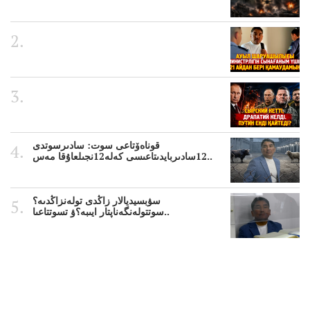
قوناەۆتاعى سوت: سادىرسوتدى
12سادىربايدىتاعىسى كەلە12نجىلعاۇقا مەس..
سۋبسيديالار زاڭدى تولەنزاڭدىە؟
سوتتولەنگەناپتار ايىبە؟ۋ تسوتتاعىا..