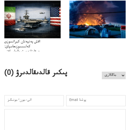
ميلليونزاڭسىزدىعىمەنقولدانوسىرىلگەنميلليوندار
اقش پەنپەنان كيرانسوزى
كەلىسسوزىعاسپاق:
دوقايتازدەسۋىجالعاسپاقتى
باسەڭدەتدوحا؟
كەزدەسۋىشيەلەنىستىباسەڭدەتەمە؟
پىكىر قالدىقالدىرۋ (
0
)