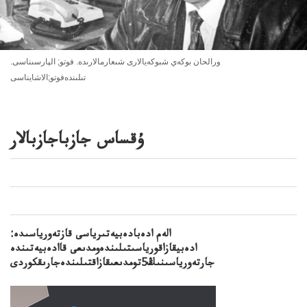
ورالحان بوكەي شبوكەيالارى شىعارمالارىدە. فوتو; الپارسىناسى.
تىلىندەفوتو;الاشايناسى
ۇقساس جازباجازبالار
الەم ادەبادەبيەتىرياسى قازتەورياسىدە:
ادەبيقازاقورياسىتىلىندەومدىعى قاادەبيەتىندە
جارتەورياسىنىڭ5تومدىعىقازاقتىلىندەجارىقكوردى