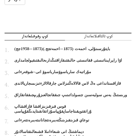
كوپ تالتالقىلانعاندار
كوپ وقىوقىلعاندار
بايتۇرسىنۇلى، احمەت (1873—احمەتجج.)(1873—1938جج)
اۋا رايرايىناتىستى ققاتىستى حالىقتىقازاقتىڭدارىحالىقتىقبولجامدارى
مۇراتبەك سارباسوۆسارباسوۆ انى–شوفەرءانى
قازاقستانداعى ەڭ لاس قالالاەڭتىزلاس جارقالالارءتىزىمىجاريالاندى
ورىستىڭ بەس سولبەسىن جسولداتىنىپ جىققانجالعىزۇرىپجىققانقازاق
قوس قىزقىزىنزاقشا قازاقشااپ
ۇزاتقتويقىتاجاساپقۇپياسۇزاتقانقىتايدىڭقۇپياسى
نوعاي قىزىنقىزىنىڭتەبىرەنتجانانىتەبىرەنتەرءانى
ديماشتىڭ انى شىعاءانىلا قشىعالىقتاسالادۇر