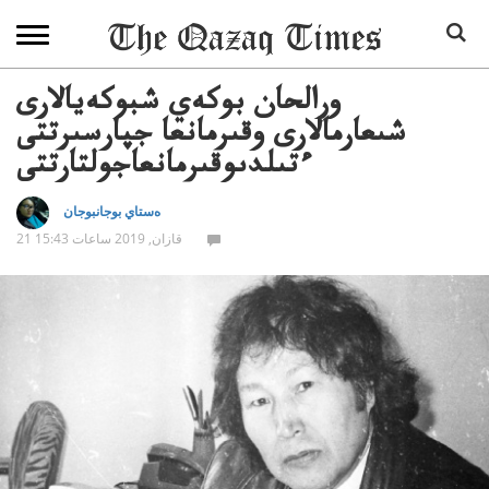
ورالحان بوكەي شبوكەيالارى
شىعارمالارى وقىرمانعا جپارسىرتتى
ءتىلدىوقىرمانعاجولتارتتى
ەستاي بوجانبوجان
21 قازان, 2019 ساعات 15:43