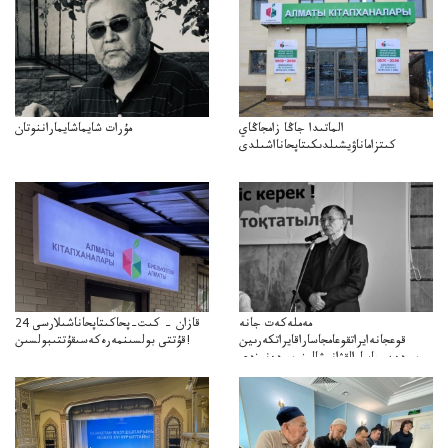
الماتىدا جاڭا زامجاڭاي
مۇرات شايماشايماراننوتان
كىتزاماناۋيشىلدىكىتاپحانااشىلدى
مەملەكەت جانە
24 قازان – كىت–پحاكىتاپحاناشىلارسى
قوعجانەايراتقوعامجاساراقايراتكەرىين
قۇتتى بولسىنمەرەكەسىقۇتتىبولسىن!
ومىردەن جاسارالقۋانىشالينومىردەنوزدى