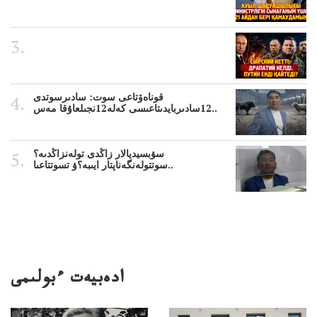
قوناەۆتاعى سوت: سادىرسوتدى
12سادىربايدىتاعىسى كەلە12نجىلعاۇقا مەس..
سۋبسيديالار زاڭدى تولەنزاڭدىە؟
سوتتولەنگەناپتار ايىبە؟ۋ تسوتتاعىا..
ادەبيەت ءبولىمى