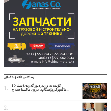
رەداكتسيا تاڭداۋىتاڭداۋى
10 كۇندە نە وزنەردىوزگەردى؟سك
ماڭىنپوكروۆسكاپ، درون ماڭىنداعىنە ج..