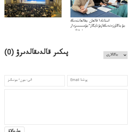
استانادا قالعان جقالعانندىك
جۇجاڭاوزەندىكقازمۇنايگاز"جۇمىسسىزدار
توقتاتىپ
ازمۇنايگاز"كەلىسسوزدىتوقتاتىپتاستادىدەيدى
پىكىر قالدىقالدىرۋ (
0
)
جاريالاۋ