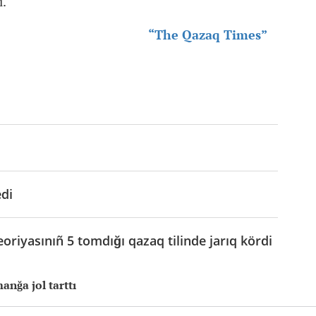
ı.
“The Qazaq Times”
edi
eoriyasınıñ 5 tomdığı qazaq tilinde jarıq kördi
anğa jol tarttı