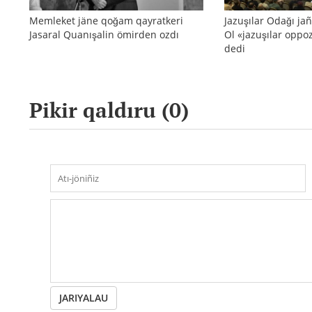
Memleket jäne qoğam qayratkeri
Jazuşılar Odağı jañ
Jasaral Quanışalin ömirden ozdı
Ol «jazuşılar oppo
dedi
Pikir qaldıru (
0
)
JARIYALAU