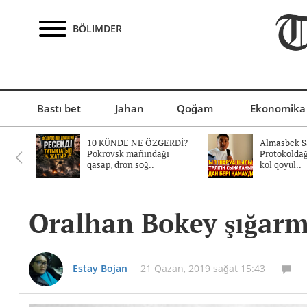
BÖLIMDER
Bastı bet
Jahan
Qoğam
Ekonomika
10 KÜNDE NE ÖZGERDİ?
Almasbek Sa
Pokrovsk mañındağı
Protokolda
qasap, dron soğ..
kol qoyul..
Oralhan Bokey şığarma
Estay Bojan
21 Qazan, 2019 sağat 15:43