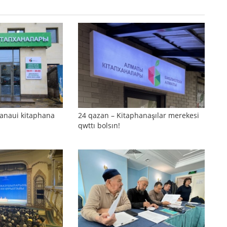
anaui kitaphana
24 qazan – Kitaphanaşılar merekesi
qwttı bolsın!