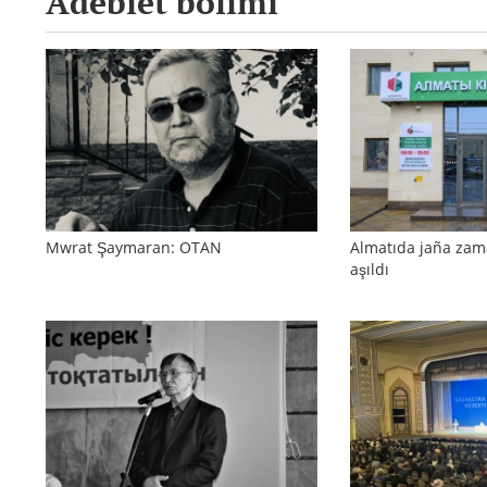
Ädebiet bölimi
Mwrat Şaymaran: OTAN
Almatıda jaña zam
aşıldı