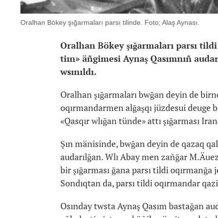
Oralhan Bökey şığarmaları parsı tilinde. Foto; Alaş Aynası.
Oralhan Bökey şığarmaları parsı tildi
tiın» äñgimesi Aynaş Qasımnıñ auda
wsınıldı.
Oralhan şığarmaları bwğan deyin de birneşe 
oqırmandarmen alğaşqı jüzdesui deuge bo
«Qasqır wlığan tünde» attı şığarması Iran
Şın mänisinde, bwğan deyin de qazaq qalam
audarılğan. Wlı Abay men zañğar M.Äuezo
bir şığarması ğana parsı tildi oqırmanğa j
Sondıqtan da, parsı tildi oqırmandar qazi
Osınday twsta Aynaş Qasım bastağan auda