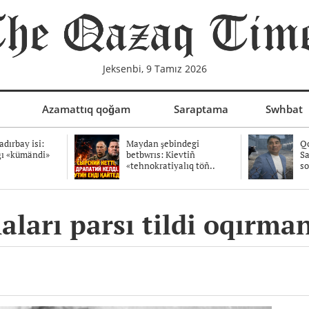
Jeksenbi, 9 Tamız 2026
Azamattıq qoğam
Saraptama
Swhbat
dırbay isi:
Maydan şebindegi
Qo
ğı «kümändi»
betbwrıs: Kievtiñ
Sa
«tehnokratiyalıq töñ..
so
ları parsı tildi oqırmanğ