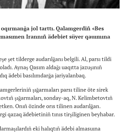
 oqırmanğa jol tarttı. Qalamgerdiñ «Bes
rmasımen Irannıñ ädebiet süyer qauımına
şet tilderge audarılğanı belgili. Al, parsı tildi
ladı. Aynaş Qasım aldağı uaqıtta jazuşınıñ
dıq ädebi basılımdarğa jariyalanbaq.
gerleriniñ şığarmaları parsı tiline öte sirek
vtıñ şığarmaları, sonday-aq, N. Kelimbetovtıñ
etken. Onıñ özinde orıs tilinen audarılğan.
rgi qazaq ädebietiniñ tınıs tirşiliginen beyhabar.
rmaşılardıñ eki halıqtıñ ädebi almasuına