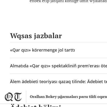
eñbek etip jatqanı köñilge ümit wyalatad
Wqsas jazbalar
«Qar qızı» körermenge jol tarttı
Almatıda «Qar qızı» spektakliniñ prem'erası öt
Älem ädebieti teoriyası qazaq tilinde: Ädebiet t
Oralhan Bokey şığarmaları parsı tildi oqırm