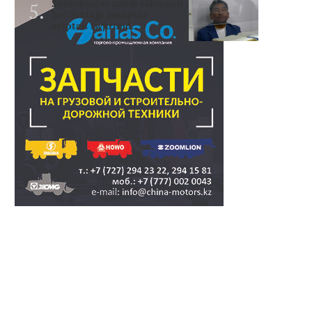
Subsidiyalar zañdı tölengen
be? Sottağı jauaptar
ayıptau twjırımd..