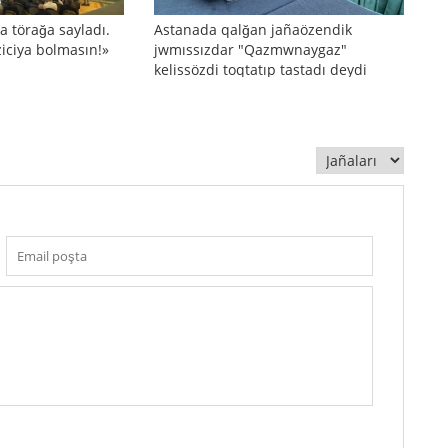
a törağa sayladı.
Astanada qalğan jañaözendik
ziciya bolmasın!»
jwmıssızdar "Qazmwnaygaz"
kelissözdi toqtatıp tastadı deydi