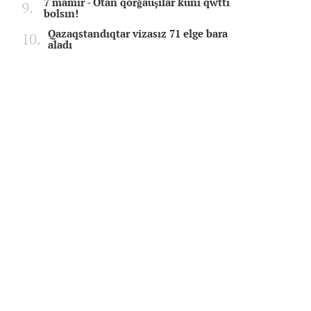
7 mamır - Otan qorğauşılar küni qwttı
bolsın!
Qazaqstandıqtar vizasız 71 elge bara
aladı