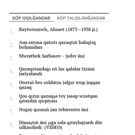
KÖP OQILĞANDAR
KÖP TALQILANĞANDAR
Baytwrsınwlı, Ahmet (1873—1938 jj.)
Aua rayına qatıstı qazaqtıñ halıqtıq
boljamdarı
Mwratbek Sarbasov – Şofer äni
Qazaqstandağı eñ las qalalar tizimi
jariyalandı
Orıstıñ bes soldatın jalğız wrıp jıqqan
qazaq
Qos qızın qazaqşa toy jasap wzatqan
qıtaydıñ qwpiyası
Noğay qızınıñ jan tebirenter äni
Dimaştıñ äni şığa sala qıtaylıqtardı dür
silkindirdi: (VIDEO)