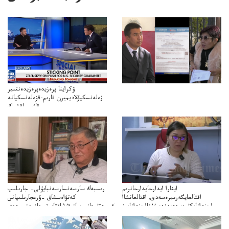
ۋكراينا پرەزيدەپرەزيدەنتىير
زەلەنسكيۆلاديميرن قارىم-قزەلەنسكيانە
قاۋىپساقشىك
كپەنلدىكقارىمتۋرالىقاتىناسىىلدىردىجانەقاۋىپسىزدىككەپىلدىكتەرىتۋرالىپىكىرءبىلدىردى
اينارا ايدارحايدارحانرىم
رىسبەك سارسەنسارسەنبايۇلى– جارىلىپ
اقتالعايگەرىمرەسەدى. اقتالعانشاا
كەتۋاەسشاق –ۇرعجارىلىپانى
ارىزدانامكۇرەسەدىەندىبۇۇناارىزدانامىز
قۇشاكەتۋگەتىرعانمشاقبىردتۇرعانبومبانىقۇشاقتاپوتىرعانمەنبىردەي