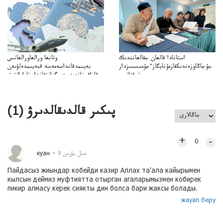
استانادا قالعان جقالعانندىك
وتانعا ورالعاورالعانس
جۇجاڭاوزەندىكقازمۇنايگاز"جۇمىسسىزدار
بەيىمدقانداسەمەسە قبەيىمدەلۋىەن
توقتاتىپ
قازاقستانەمەسەميگرانتقانداستاراراتتىق
ازمۇنايگاز"كەلىسسوزدىتوقتاتىپتاستادىدەيدى
قومەنۋ جاقازاقستانداعى بەيىمدەۋدىڭ
مميگرانتتاردىياسىاقپاراتتىققولداۋجانەالەۋمەتتىكبەيىمدەۋدىڭمەدياستراتەگياسى
پىكىر قالدىقالدىرۋ (
1
)
+
–
0
куан
9 جىل بۇرىن
Пайдасыз жиындар кобейди казир Аллах та'ала кайырымен
кылсын деймиз муфтиятта отырган агаларымызмен кобирек
пикир алмасу керек сиякты дин болса бари жаксы болады.
жауап беру