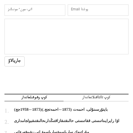
جاريالاۋ
كوپ تالتالقىلانعاندار
كوپ وقىوقىلعاندار
بايتۇرسىنۇلى، احمەت (1873—احمەتجج.)(1873—1938جج)
اۋا رايرايىناتىستى ققاتىستى حالىقتىقازاقتىڭدارىحالىقتىقبولجامدارى
مۇراتبەك سارباسوۆسارباسوۆ انى–شوفەرءانى