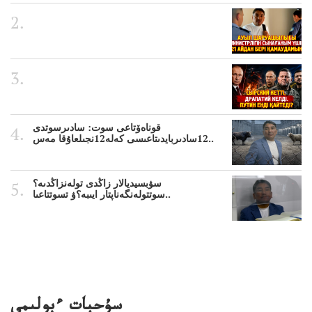
قوناەۆتاعى سوت: سادىرسوتدى
12سادىربايدىتاعىسى كەلە12نجىلعاۇقا مەس..
سۋبسيديالار زاڭدى تولەنزاڭدىە؟
سوتتولەنگەناپتار ايىبە؟ۋ تسوتتاعىا..
سۇحبات ءبولىمى