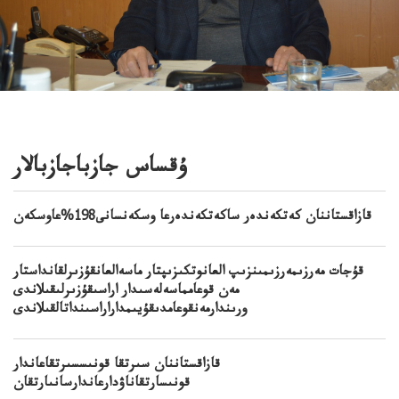
ۇقساس جازباجازبالار
قازاقستاننان كەتكەندەر ساكەتكەندەرعا وسكەنسانى198%عاوسكەن
قۇجات مەرزىمەرزىمىنزىپ العانوتكىزىپتار ماسەالعانقۇزىرلقانداستار
مەن قوعامماسەلەسىدار اراسىقۇزىرلىقىلاندى
ورىندارمەنقوعامدىقۇيىمداراراسىنداتالقىلاندى
قازاقستاننان سىرتقا قونىسسىرتقاعاندار
قونىسارتقاناۋدارعاندارسانىارتقان