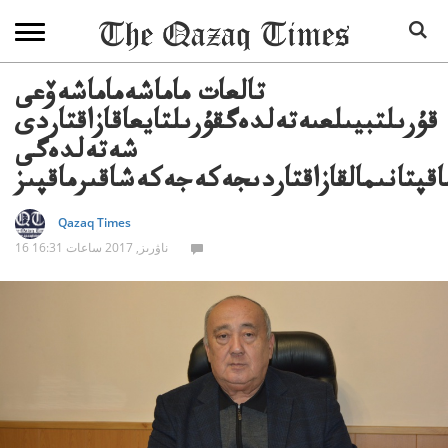
تالعات ماماشەماماشەۆعى
قۇرىلتبيىلعىەتەلدەگقۇرىلتايعاقازاقتاردى
شەتەلدەگى
اقپتانىمالقازاقتاردىجەكەجەكەشاقىرماقپىز
Qazaq Times
16 ناۋرىز, 2017 ساعات 16:31