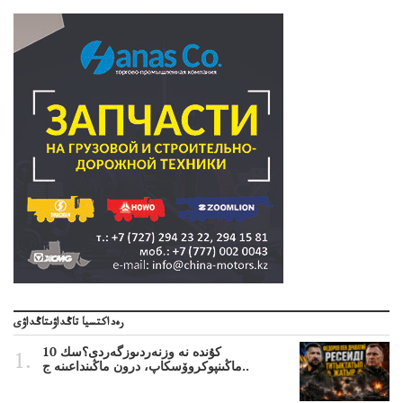
رەداكتسيا تاڭداۋىتاڭداۋى
10 كۇندە نە وزنەردىوزگەردى؟سك
ماڭىنپوكروۆسكاپ، درون ماڭىنداعىنە ج..