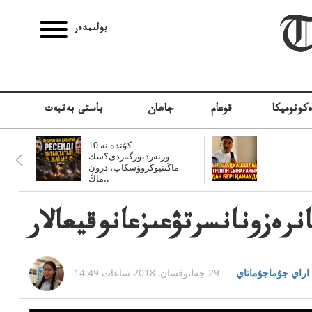
بولىمدەر
كونوميكا
قوعام
جاھان
باستى بەتبەت
10 كۇندە نە
وزنەردىوزگەردى؟سك
ماڭىنپوكروۆسكاپ، درون
ماڭ..
رەزونانسرتۋعىزعانوقيعالار
اراي جۇماجۇماتاي
29 جەلتوقسان, 2018 ساعات 14:49