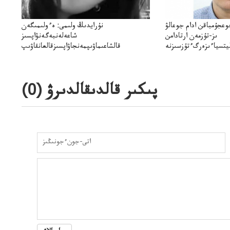
وعجۇمباقن ادام جوعالۋ
نۇرايدىڭ ولىمى: ەءولىمىگەن
ىز-تۇزمەن ارتادامن
شاعەلەنبەگەنۋاپسىز
يتسياءىزەرگءتۇزسىزنە
قالشاعىماۋىپمەنجاۋاپسىزقالعانقاۋىپ
ۋىجانەقوعامرەاكتسياسى
پىكىر قالدىقالدىرۋ (
0
)