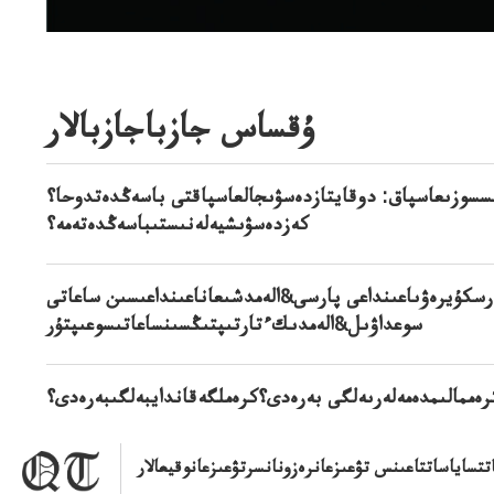
ۇقساس جازباجازبالار
سسوزىعاسپاق: دوقايتازدەسۋىجالعاسپاقتى باسەڭدەتدوحا؟
كەزدەسۋىشيەلەنىستىباسەڭدەتەمە؟
رسكۇيرەۋىاعىنداعى پارسى&الەمدشىعاناعىنداعىسىن ساعاتى
سوعداۋىل&الەمدىكءتارتىپتىڭسىنساعاتىسوعىپتۇر
كرەممالىمدەمەلەرىەلگى بەرەدى؟كرەملگەقاندايبەلگىبەرەدى؟
تساياساتتاعىنس تۋعىزعانرەزونانسرتۋعىزعانوقيعالار