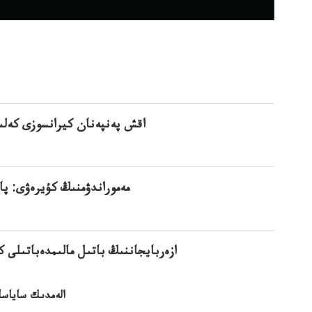
اقش پەنپەنان كيرانسوزى كەلى
مەموراندۋمنىڭ كۇيرەۋى: پا
ازەربايجاننىڭ باتىل مالىمدەباتىلى 
الەمدىك ساياسات