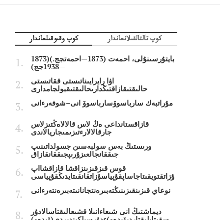
كوپ تالتالقىلانعاندار
كوپ وقىوقىلعاندار
بايتۇرسىنۇلى، احمەت (1873—احمەتجج.)(1873
—1938جج)
اۋا رايرايىناتىستى ققاتىستى
حالىقتىقازاقتىڭدارىحالىقتىقبولجامدارى
مۇراتبەك سارباسوۆسارباسوۆ انى–شوفەرءانى
قازاقستانداعى ەڭ لاس قالالاەڭتىزلاس
جارقالالارءتىزىمىجاريالاندى
ورىستىڭ بەس سولبەسىن جسولداتىنىپ
جىققانجالعىزۇرىپجىققانقازاق
قوس قىزقىزىنزاقشا قازاقشااپ
ۇزاتقتويقىتاجاساپقۇپياسۇزاتقانقىتايدىڭقۇپياسى
نوعاي قىزىنقىزىنىڭتەبىرەنتجانانىتەبىرەنتەرءانى
ديماشتىڭ انى شىعاءانىلا قشىعالىقتاسالادۇر
سقىتايلىقتاردىۆيدەو)ءدۇرسىلكىندىردى(ۆيدەو)