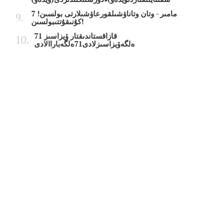
7 مامىر - وتان وتاناۋشىلقورعاۋشىلارتى بولسىن!
كۇنىقۇتتىبولسىن!
قازاقستاندىقتار ۆيزاسىز 71
ەلگەۆيزاسىزلادى71ەلگەباراالادى