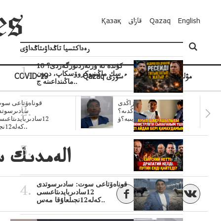
English
Qazaq
قازاق
Қазақ
رەداكتسيا تاڭداۋىتاڭداۋى
10 كۇندە نە وزنەردىوزگەردى؟
سك ماڭىنپوكروۆسكاپ، درون
مۋلتيمەديا
Qazaq ءسوزى
COVID-19
ماڭىنداعىنە ج..
سۋبسيديالار زاڭدى
قوناەۆتاعى سوت
تولەنزاڭدىە؟
سادىرسوتد
سوتتولەنگەناپتار ايىبە؟ۋ..
12سادىربايدىتاعى
كەلە12نجى..
الەمدىك سا
قوناەۆتاعى سوت: سادىرسوتدى
12سادىربايدىتاعىسى
كەلە12نجىلعاۇقا مەس..