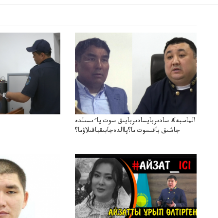
الماسبەك سادىربايسادىربايىق سوت پاءىسىلدە
جاشىق باقىسوت ما؟پاالدەجابىقباقىلاۋما؟