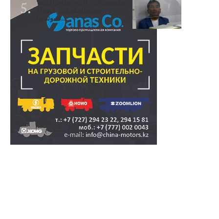
سۋبسيديالار زاڭدى تولەنزاڭدىە؟
سوتتولەنگەناپتار ايىبە؟ۋ
تسوتتاعىا..