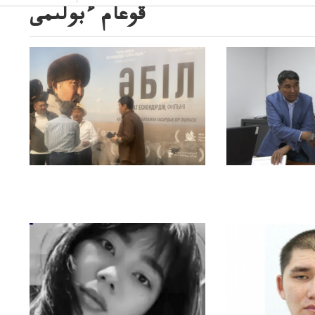
قوعام ءبولىمى