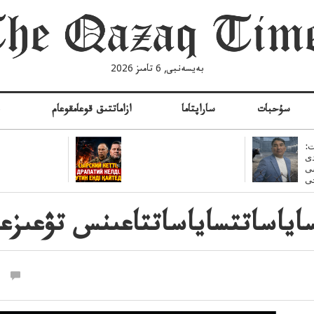
بەيسەنبى, 6 تامىز 2026
سۇحبات
ساراپتاما
ازاماتتىق قوعامقوعام
ە
:
ى
سى
ياساتتساياساتتاعىنس تۋعىزعان