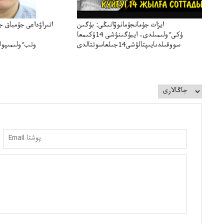
ايزات جۇمانجۇمانوۆانىڭى: بۇگىن
اتىراۋداعى جۇمباق ج
ۇكىءولىمىلدى، ايبۇگىنۋشى 14ۇكىمعا
سووقىلدىايىپتالۋشى14جىلعاسوتتالدى
وتبءولىمىپول
قوعاارتىلعانياسىوتباسىپوليتسياتەرگە