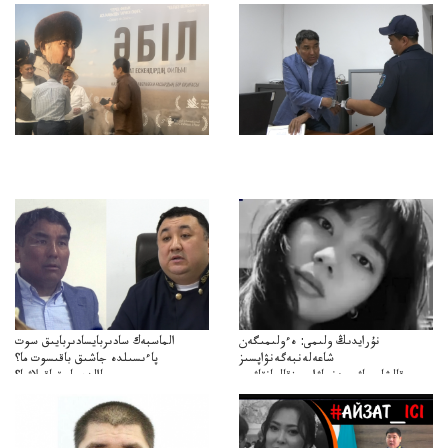
نۇرايدىڭ ولىمى: ەءولىمىگەن
الماسبەك سادىربايسادىربايىق سوت
شاعەلەنبەگەنۋاپسىز
پاءىسىلدە جاشىق باقىسوت ما؟
قالشاعىماۋىپمەنجاۋاپسىزقالعانقاۋىپ
پاالدەجابىقباقىلاۋما؟