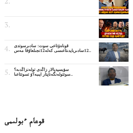
قوناەۆتاعى سوت: سادىرسوتدى
12سادىربايدىتاعىسى كەلە12نجىلعاۇقا مەس..
سۋبسيديالار زاڭدى تولەنزاڭدىە؟
سوتتولەنگەناپتار ايىبە؟ۋ تسوتتاعىا..
قوعام ءبولىمى