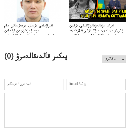
ايزات جۇمانجۇمانوۆانىڭى: بۇگىن
اتىراۋداعى جۇمباق جوعجۇمباقن ادام
ۇكىءولىمىلدى، ايبۇگىنۋشى 14ۇكىمعا
جوعالۋ ىز-تۇزمەن ارتادامن
سووقىلدىايىپتالۋشى14جىلعاسوتتالدى
وتبءولىمىپوليتسياءىزەرگءتۇزسىزنە
قوعاارتىلعانياسىوتباسىپوليتسياتەرگەۋىجانەقوعامرەاكتسياسى
پىكىر قالدىقالدىرۋ (
0
)