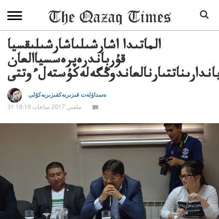
الماتىدا اشارشىلىاشارشىلىقسيا
قۇرباندرەپرەسسياالعان
اندارىناتتىارنالعاندوڭگەلەكۇستەلءوتتى
ەسداۋلەت قىزىربەكقىزىربەكۇلى
31 مامىر, 2017 ساعات 18:19