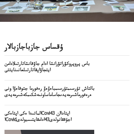
ۇقساس جازباجازبالار
باس پروپروكۋراتۋرانشا ادام جاۋقانشاتارتىلادامن
ايتجاۋاپقاتارتىلعانىنايتتى
بالتاش تۇرسىمتۇرسىمباەۆەۆ رەفورما جتوقاەۆا ونى
ەرەفورماشىرمەيدىجاساماساونىەشكىمكەشىرمەيدى
الماتىدا ەكى اپتاەكىCoviاپتاداان 43
اCovidاجۇققانولدى43ادامقايتىسبولدى