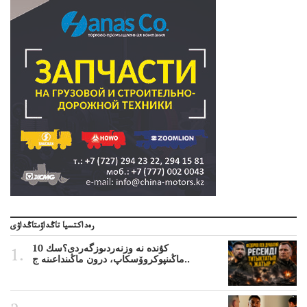
رەداكتسيا تاڭداۋىتاڭداۋى
10 كۇندە نە وزنەردىوزگەردى؟سك
ماڭىنپوكروۆسكاپ، درون ماڭىنداعىنە ج..