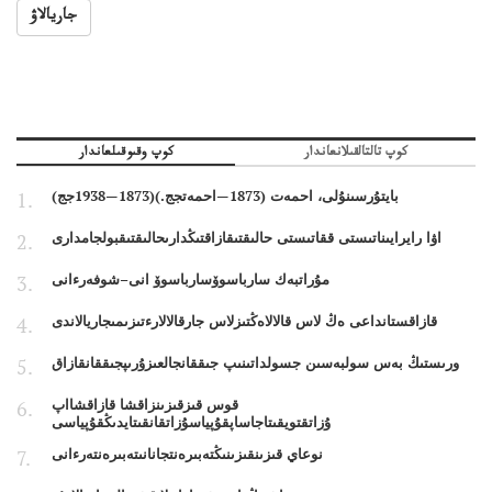
جاريالاۋ
كوپ تالتالقىلانعاندار
كوپ وقىوقىلعاندار
بايتۇرسىنۇلى، احمەت (1873—احمەتجج.)(1873—1938جج)
اۋا رايرايىناتىستى ققاتىستى حالىقتىقازاقتىڭدارىحالىقتىقبولجامدارى
مۇراتبەك سارباسوۆسارباسوۆ انى–شوفەرءانى
قازاقستانداعى ەڭ لاس قالالاەڭتىزلاس جارقالالارءتىزىمىجاريالاندى
ورىستىڭ بەس سولبەسىن جسولداتىنىپ جىققانجالعىزۇرىپجىققانقازاق
قوس قىزقىزىنزاقشا قازاقشااپ
ۇزاتقتويقىتاجاساپقۇپياسۇزاتقانقىتايدىڭقۇپياسى
نوعاي قىزىنقىزىنىڭتەبىرەنتجانانىتەبىرەنتەرءانى