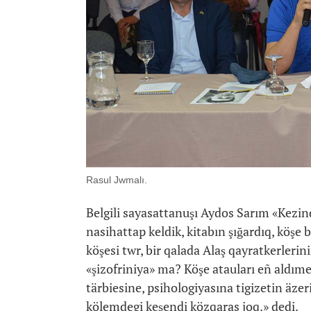
Rasul Jwmalı.
Belgili sayasattanuşı Aydos Sarım «Kezi
nasihattap keldik, kitabın şığardıq, köşe
köşesi twr, bir qalada Alaş qayratkerlerini
«şizofriniya» ma? Köşe atauları eñ aldım
tärbiesine, psihologiyasına tigizetin äzer
kölemdegi keşendi közqaras joq.» dedi.