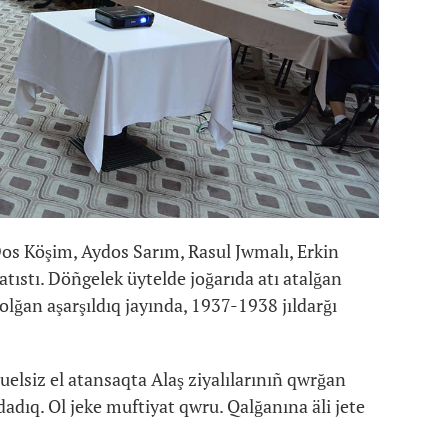
s Köşim, Aydos Sarım, Rasul Jwmalı, Erkin
tıstı. Döñgelek üytelde joğarıda atı atalğan
lğan aşarşıldıq jayında, 1937-1938 jıldarğı
elsiz el atansaqta Alaş ziyalılarınıñ qwrğan
adıq. Ol jeke muftiyat qwru. Qalğanına äli jete