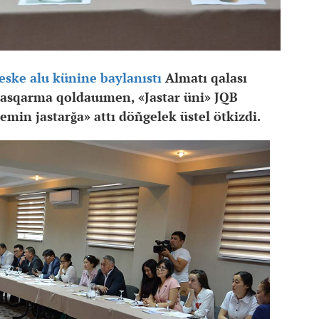
eske alu künine baylanıstı
Almatı qalası
 basqarma qoldauımen, «Jastar üni» JQB
min jastarğa» attı döñgelek üstel ötkizdi.