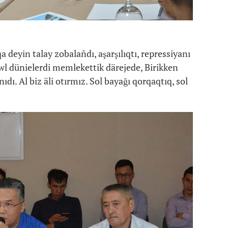
 deyin talay zobalañdı, aşarşılıqtı, repressiyanı
bwl dünielerdi memlekettik därejede, Birikken
ı. Al biz äli otırmız. Sol bayağı qorqaqtıq, sol