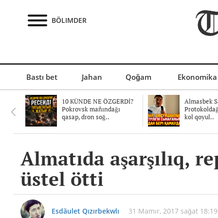
BÖLIMDER
Bastı bet
Jahan
Qoğam
Ekonomika
10 KÜNDE NE ÖZGERDİ?
Almasbek Sa
Pokrovsk mañındağı
Protokolda
qasap, dron soğ..
kol qoyul..
Almatıda aşarşılıq, 
üstel ötti
Esdäulet Qızırbekwlı
31 Mamır, 2017 sağat 18:19