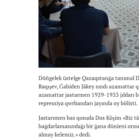
Döñgelek üstelge Qazaqstanğa tanımal Do
Raqışev, Ğabiden Jäkey sındı azamattar qa
azamattar jastarmen 1929-1933 jıldarı bo
repressiya qwrbandarı jayında oy bölisti.
Jastarımen bas qosuda Dos Köşim «Biz täu
bağdarlamasındağı bir ğana dünieni orınd
almay kelemiz.» dedi.