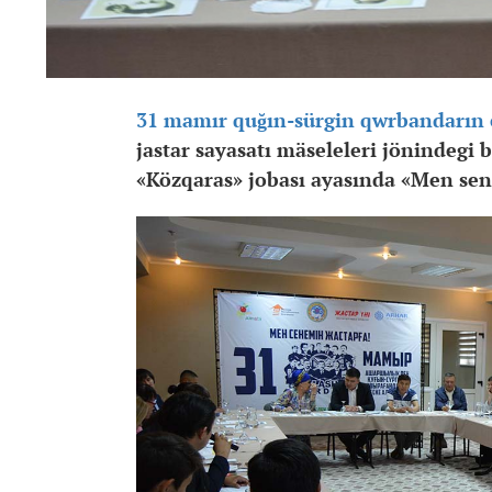
31 mamır quğın-sürgin qwrbandarın 
jastar sayasatı mäseleleri jönindegi
«Közqaras» jobası ayasında «Men sene