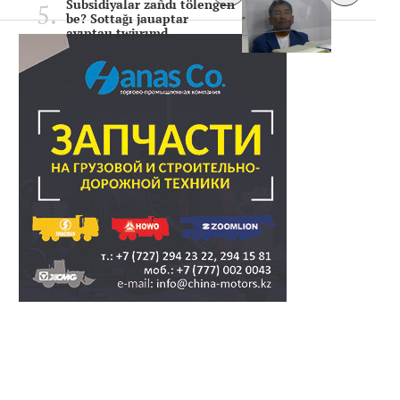
Subsidiyalar zañdı tölengen
be? Sottağı jauaptar
ayıptau twjırımd..