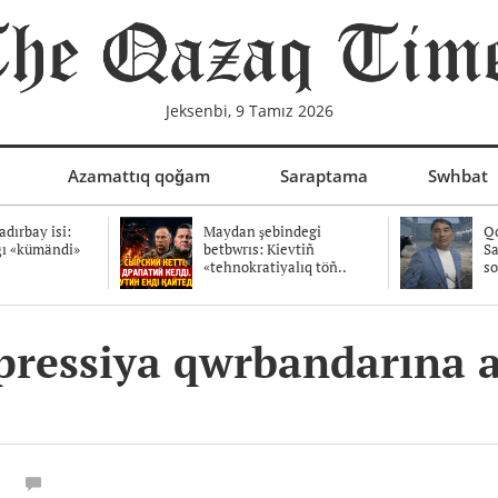
Jeksenbi, 9 Tamız 2026
Azamattıq qoğam
Saraptama
Swhbat
dırbay isi:
Maydan şebindegi
Qo
ğı «kümändi»
betbwrıs: Kievtiñ
Sa
«tehnokratiyalıq töñ..
so
repressiya qwrbandarına