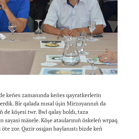
nde keñes zamanında keñes qayratkerlerin
 berdik. Bir qalada mısal üşin Mirzoyannıñ da
ñ de köşesi twr. Bwl qalay boldı, taza
en sayasi mäsele. Köşe ataularınıñ öskeleñ wrpaq
i öte zor. Qazir osığan baylanıstı bizde keñ