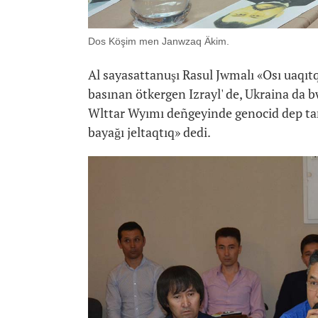
Dos Köşim men Janwzaq Äkim.
Al sayasattanuşı Rasul Jwmalı «Osı uaqıtqa
basınan ötkergen Izrayl' de, Ukraina da 
Wlttar Wyımı deñgeyinde genocid dep tanıd
bayağı jeltaqtıq» dedi.