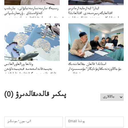
اينارا ايدارحايدارحانرىم
رىسبەك سارسەنسارسەنبايۇلى– جارىلىپ
اقتالعايگەرىمرەسەدى. اقتالعانشاا
كەتۋاەسشاق –ۇرعجارىلىپانى
ارىزدانامكۇرەسەدىەندىبۇۇناارىزدانامىز
قۇشاكەتۋگەتىرعانمشاقبىردتۇرعانبومبانىقۇشاقتاپوتىرعانمەنبىردەي
استانادا قالعان جقالعانندىك
وتانعا ورالعاورالعانس
جۇجاڭاوزەندىكقازمۇنايگاز"جۇمىسسىزدار
بەيىمدقانداسەمەسە قبەيىمدەلۋىەن
توقتاتىپ
قازاقستانەمەسەميگرانتقانداستاراراتتىق
ازمۇنايگاز"كەلىسسوزدىتوقتاتىپتاستادىدەيدى
قومەنۋ جاقازاقستانداعى بەيىمدەۋدىڭ
مميگرانتتاردىياسىاقپاراتتىققولداۋجانەالەۋمەتتىكبەيىمدەۋدىڭمەدياستراتەگياسى
پىكىر قالدىقالدىرۋ (
0
)