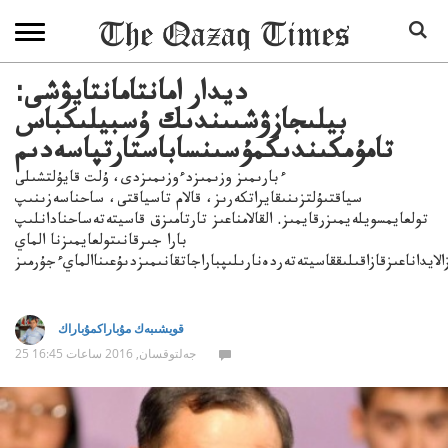
ديدار امانتامانتايۋشى:
بيلىجازۋشىىندىك ۇسبيلىكباس
تامۇمكىندىكمۇسىنساباستارتپاسەدىم
ءبارىمىز وزىمىزدءوزىمىزدى، ۇلت قايۇلتشىلى
سياقتىۇلتزىنىقايراتكەرىز، قالام تاسياقتى، ساحناسەزىنىپ
تولعايمسويلەيمىزرقايمىز. القالامناعىز تارتامىزق قاسيتەتەساحنادانلىپ
بارا جىرقانىتولعايمىزنا الماي
لايداناعىزقازاقىلىققاسيتەتەردەنارىلىپباراجاتقانىمىزدىۇعىناالمايءجۇرمىز
قويشىبەك مۇباراكمۇباراك
25 جەلتوقسان, 2016 ساعات 16:45