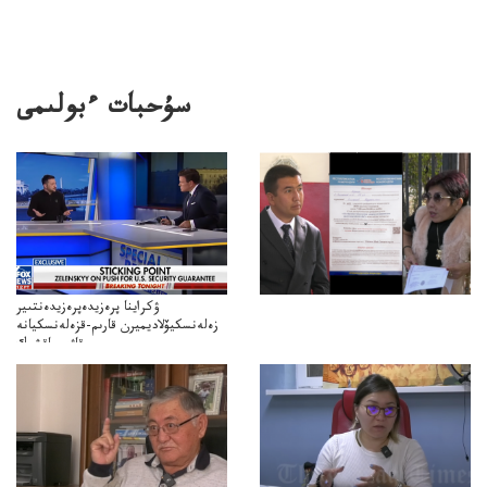
سۇحبات ءبولىمى
ۋكراينا پرەزيدەپرەزيدەنتىير
زەلەنسكيۆلاديميرن قارىم-قزەلەنسكيانە
قاۋىپساقشىك
كپەنلدىكقارىمتۋرالىقاتىناسىىلدىردىجانەقاۋىپسىزدىككەپىلدىكتەرىتۋرالىپىكىرءبىلدىردى