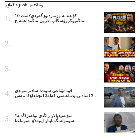
رەداكتسيا تاڭداۋىتاڭداۋى
10 كۇندە نە وزنەردىوزگەردى؟سك
ماڭىنپوكروۆسكاپ، درون ماڭىنداعىنە ج..
قوناەۆتاعى سوت: سادىرسوتدى
12سادىربايدىتاعىسى كەلە12نجىلعاۇقا مەس..
سۋبسيديالار زاڭدى تولەنزاڭدىە؟
سوتتولەنگەناپتار ايىبە؟ۋ تسوتتاعىا..