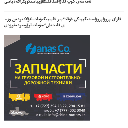
نەمەسەى كوپ تقازاقستاننىڭقۇپياسىكوپتراگەدياسى
قازاق پروزاپروزاسىنىڭبيىگى قۇلادءبىر قاببيىگىۇمادىلقۇلادىردەن وز–
ى قابدەشءجۇمادىلوۆومىردەنوزدى