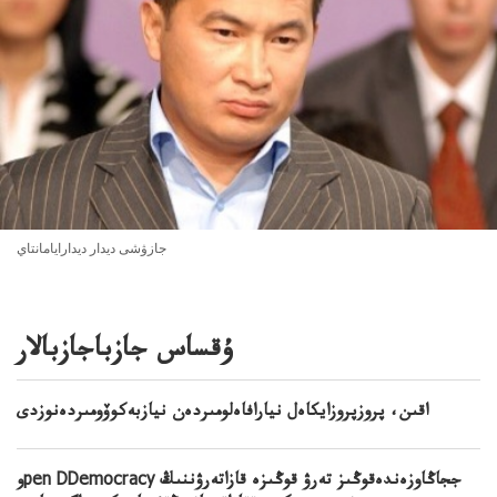
جازۋشى ديدار ديدارايامانتاي
ۇقساس جازباجازبالار
اقىن، پروزپروزايكاەل نيارافاەلومىردەن نيازبەكوۆومىردەنوزدى
وpen DDemocracy ججاڭاوزەندەقوڭىز تەرۋ قوڭىزە قازاتەرۋننىڭ