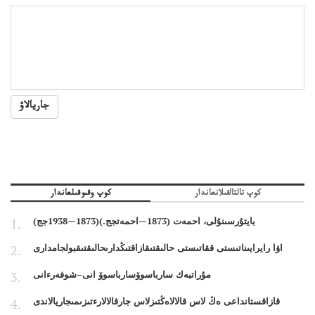
جاريالاۋ
كوپ تالتالقىلانعاندار
كوپ وقىوقىلعاندار
بايتۇرسىنۇلى، احمەت (1873—احمەتجج.)(1873—1938جج)
اۋا رايرايىناتىستى ققاتىستى حالىقتىقازاقتىڭدارىحالىقتىقبولجامدارى
مۇراتبەك سارباسوۆسارباسوۆ انى–شوفەرءانى
قازاقستانداعى ەڭ لاس قالالاەڭتىزلاس جارقالالارءتىزىمىجاريالاندى