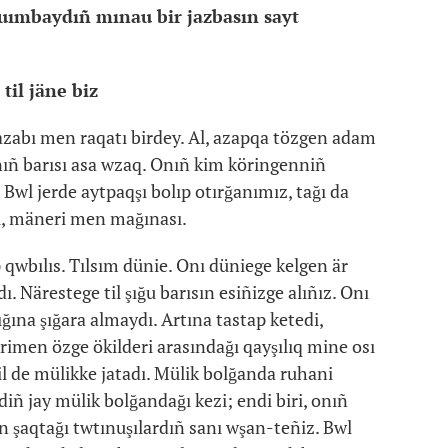
uımbaydıñ mınau bir jazbasın sayt
 til jäne biz
 azabı men raqatı birdey. Al, azapqa tözgen adam
ñ barısı asa wzaq. Onıñ kim köringenniñ
Bwl jerde aytpaqşı bolıp otırğanımız, tağı da
ırı, mäneri men mağınası.
p qwbılıs. Tılsım dünie. Onı düniege kelgen är
. Närestege til şığu barısın esiñizge alıñız. Onı
ğına şığara almaydı. Artına tastap ketedi,
erimen özge ökilderi arasındağı qayşılıq mine osı
il de mülikke jatadı. Mülik bolğanda ruhani
ldiñ jay mülik bolğandağı kezi; endi biri, onıñ
n şaqtağı twtınuşılardıñ sanı wşan-teñiz. Bwl