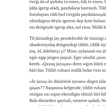
twrğı da ol qwbılıs ta emes, tük te emes.
jılda igerip aladı, paydalana bastaydı. Ti
Sondıqtan tildi bwl twrğıda paydalanuşıla
sıbırdağına deyin igerem dep äure boluınıñ
osı deñgeyde igerip alsa, sol raua. Mülik
Til jönindegi jay pendelerdiñ de tüsinigi o
Akademiyalıq deñgeydegi tildiñ, tildik üyi
joq. Al, ädebietşi şi? Mine, oylansañ osı j
egin egip jürgen joqsıñ. Eger sözdiñ şınına
kerek. «Qazaq jazuşısı» deen wğım kileñ 
bäri bar. Tildiñ ruhani mülik bolar twsı m
«Är jazuşı öz däuiriniñ aynası» degen jala
qaşan?? Naqasına kelgende, tildiñ ruhani
otırğan osı wğım ekendigin ekiniñ biri bi
Bala dünieden qaytadı, nemere qaladı. N