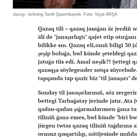
Jazuşı, türkolog Serik Qauımbaywlı. Foto: Viçat-ARŞA.
Qazaq tili – qazaq jasağan är jerdiñ wy
äli de "janaşırlıqtı" qajet etip otırğa
bilikke sın. Qazaq eli,onıñ biligi 30 
şeşip boluğa, bwl künde şeteldegi qaza
jatuğa tiis edi. Amal neşik?! Şettegi 
qazaqşa söylegender sotqa süyrelude.
tapqanda tap qazir biz "til janaşırı" 
Sonday til janaşırlarınıñ, söz zerger
bettegi Tarbağatay jerinde jatır. Ata
qadau-qadau şığarmalarımen ğana tan
tiliniñ ğana emes, bwl künde "biri bwz
jürgen twtas qazaq tiliniñ tağdırına 
orınsız qısqartılıp, nätijesinde mıñd