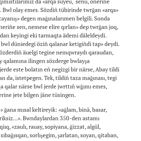
 oqımıstılarımız da «arqa süyeu, senu, önerine
ı. Bwl olay emes. Sözdiñ tübirinde twrğan «arqa»
ş, tayanış» degen mağınalarımen belgili. Sonda
eriñe sen, nemese elire qırlan» dep twrğan joq,
dan keyingi eki tarmaqta ädemi däleldeydi.
bwl düniedegi öziñ qalanar ketigiñdi tap» deydi.
 sözderdiñ äuelgi tegine nemqwraydı qaraudan,
ay qalamına ilingen sözderge bwlayşa
de este bolatın eñ negizgi bir närse, Abay tildi
n da, istetpegen. Tek, tildiñ taza mağınası, tegi
a qalar närse bwl jerde jwrttıñ wğımı emes,
erine jete bilgen jäne tüsingen.
 ğana mısal keltireyik: «ağlam, binä, basar,
ariksiz...». Bwndaylardan 350-den astamı
q, «zaulı, rauay, sopiyana, ğizzat, algül,
 sıbağısqan, sorlışegim, şarlatan, soyan, qitaban,