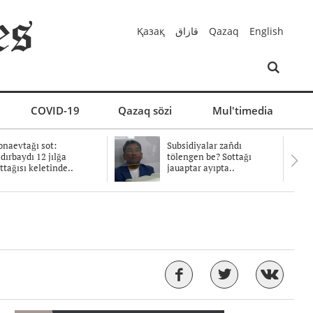
Қазақ
قازاق
Qazaq
English
COVID-19
Qazaq sözi
Mul'timedia
naevtağı sot:
Subsidiyalar zañdı
dırbaydı 12 jılğa
tölengen be? Sottağı
ttağısı keletinde..
jauaptar ayıpta..