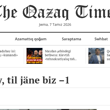
Jwma, 7 Tamız 2026
Azamattıq qoğam
Saraptama
Swhbat
dırbay isi:
Maydan şebindegi
Qo
ğı «kümändi»
betbwrıs: Kievtiñ
Sa
«tehnokratiyalıq töñ..
so
 til jäne biz –1