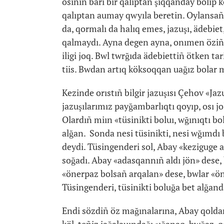
osınıñ bäri bir qalıptan şıqqanday bolıp 
qalıptan aumay qwyıla beretin. Oylansañ o
da, qormalı da halıq emes, jazuşı, ädebiet
qalmaydı. Ayna degen ayna, onımen öziñd
iligi joq. Bwl twrğıda ädebiettiñ ötken t
tiis. Bwdan artıq köksoqqan uağız bolar 
Kezinde orıstıñ bilgir jazuşısı Çehov «Ja
jazuşılarımız payğambarlıqtı qoyıp, osı jol
Olardıñ miın «tüsinikti boluı, wğınıqtı bo
alğan. Sonda nesi tüsinikti, nesi wğımdı
deydi. Tüsingenderi sol, Abay «keziguge 
soğadı. Abay «adasqannıñ aldı jön» dese,
«önerpaz bolsañ arqalan» dese, bwlar «ön
Tüsingenderi, tüsinikti boluğa bet alğand
Endi sözdiñ öz mağınalarına, Abay qolda