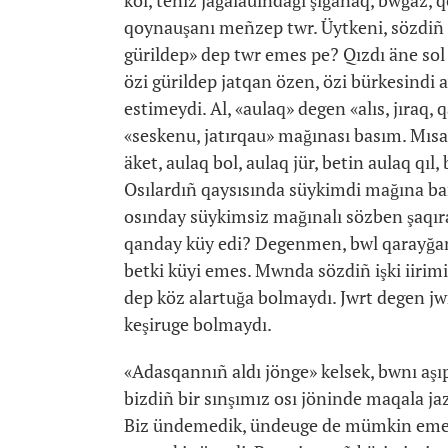
köl, teñiz jağalauındağı şığanaq, bwğaz, 
qoynauşanı meñzep twr. Üytkeni, sözdiñ b
gürildep» dep twr emes pe? Qızdı äne sol j
özi gürildep jatqan özen, özi bürkesindi 
estimeydi. Al, «aulaq» degen «alıs, jıraq
«seskenu, jatırqau» mağınası basım. Mısal
äket, aulaq bol, aulaq jür, betin aulaq qıl,
Osılardıñ qaysısında süykimdi mağına ba
osınday süykimsiz mağınalı sözben şaqıra
qanday küy edi? Degenmen, bwl qarayğan 
betki küyi emes. Mwnda sözdiñ işki iirim
dep köz alartuğa bolmaydı. Jwrt degen jwr
keşiruge bolmaydı.
«Adasqannıñ aldı jönge» kelsek, bwnı aşıp 
bizdiñ bir sınşımız osı jöninde maqala ja
Biz ündemedik, ündeuge de mümkin emes sö