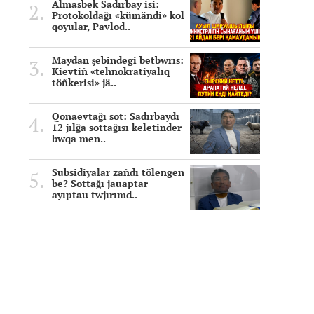
Almasbek Sadırbay isi:
Protokoldağı «kümändi» kol
qoyular, Pavlod..
Maydan şebindegi betbwrıs:
Kievtiñ «tehnokratiyalıq
töñkerisi» jä..
Qonaevtağı sot: Sadırbaydı
12 jılğa sottağısı keletinder
bwqa men..
Subsidiyalar zañdı tölengen
be? Sottağı jauaptar
ayıptau twjırımd..