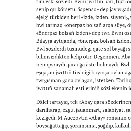
tım eski söz edi. Bwnı jwrttıñ bäri, tipti
senip qır körsetu, äspensu» dep jay wğad
ejelgi türkiden beri «izde, izden, süyeni
bwl tarmaq «önerpaz bolsañ arqa süye, ön
«önerpaz bolsañ izden» dep twr. Bwnı osı
Bılayşa aytqanda, «önerpaz bolsañ izden, 
Bwl sözderdi tüsinudegi qate sol bayağı
bilimsizdikten kelip otır. Degenmen, Ab
nemqwraydı qarauğa äste bolmaydı. Bwl jer
eşqaşan jwrttıñ tüsinigi boyınşa oylamağa
twrğısınan ğana oylağan, istetken. Tarihq
jwrttıñ sanamalı estileriniñ sözi ekenin j
Dälel tartayıq, tek «Abay qara sözderinen»
darılharap, ezgu, jauanmart, salahiyat, ş
kezigedi. M.Äuezovtıñ «Abay» romanın oqiı
boysağattağış, şoramsıma, şoğılıp, külkül,