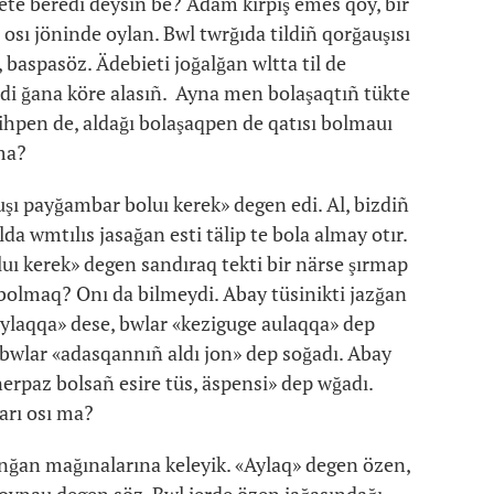
kete beredi deysiñ be? Adam kirpiş emes qoy, bir
sı jöninde oylan. Bwl twrğıda tildiñ qorğauşısı
, baspasöz. Ädebieti joğalğan wltta til de
i ğana köre alasıñ. Ayna men bolaşaqtıñ tükte
arihpen de, aldağı bolaşaqpen de qatısı bolmauı
ma?
zuşı payğambar boluı kerek» degen edi. Al, bizdiñ
da wmtılıs jasağan esti tälip te bola almay otır.
luı kerek» degen sandıraq tekti bir närse şırmap
 bolmaq? Onı da bilmeydi. Abay tüsinikti jazğan
aylaqqa» dese, bwlar «keziguge aulaqqa» dep
 bwlar «adasqannıñ aldı jon» dep soğadı. Abay
erpaz bolsañ esire tüs, äspensi» dep wğadı.
arı osı ma?
nğan mağınalarına keleyik. «Aylaq» degen özen,