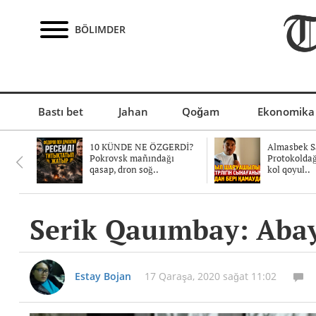
BÖLIMDER
Bastı bet
Jahan
Qoğam
Ekonomika
10 KÜNDE NE ÖZGERDİ?
Almasbek Sa
Pokrovsk mañındağı
Protokolda
qasap, dron soğ..
kol qoyul..
Serik Qauımbay: Abay,
Estay Bojan
17 Qaraşa, 2020 sağat 11:02