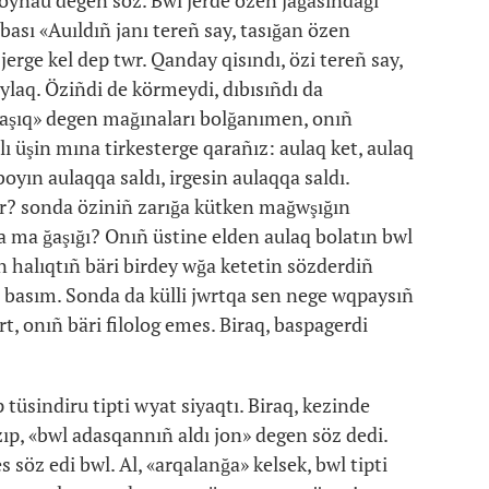
qoynau degen söz. Bwl jerde özen jağasındağı
ası «Auıldıñ janı tereñ say, tasığan özen
erge kel dep twr. Qanday qisındı, özi tereñ say,
aylaq. Öziñdi de körmeydi, dıbısıñdı da
, qaşıq» degen mağınaları bolğanımen, onıñ
ı üşin mına tirkesterge qarañız: aulaq ket, aulaq
 boyın aulaqqa saldı, irgesin aulaqqa saldı.
r? sonda öziniñ zarığa kütken mağwşığın
 ma ğaşığı? Onıñ üstine elden aulaq bolatın bwl
halıqtıñ bäri birdey wğa ketetin sözderdiñ
i basım. Sonda da külli jwrtqa sen nege wqpaysıñ
t, onıñ bäri filolog emes. Biraq, baspagerdi
tüsindiru tipti wyat siyaqtı. Biraq, kezinde
zıp, «bwl adasqannıñ aldı jon» degen söz dedi.
z edi bwl. Al, «arqalanğa» kelsek, bwl tipti