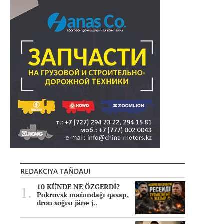
REDAKCIYA TAÑDAUI
10 KÜNDE NE ÖZGERDİ?
Pokrovsk mañındağı qasap,
dron soğısı jäne j..