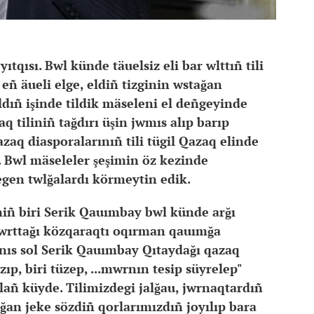
ıtqısı. Bwl künde täuelsiz eli bar wlttıñ tili
nı eñ äueli elge, eldiñ tizginin wstağan
jıldıñ işinde tildik mäseleni el deñgeyinde
q tiliniñ tağdırı üşin jwmıs alıp barıp
qazaq diasporalarınıñ tili tügil Qazaq elinde
 Bwl mäseleler şeşimin öz kezinde
degen twlğalardı körmeytin edik.
iniñ biri Serik Qauımbay bwl künde arğı
 jwrttağı közqaraqtı oqırman qauımğa
ıs sol Ser
ik Qauımbay Qıtaydağı qazaq
ıp, biri tüzep, ...m
wrnın tesip süyrelep"
alañ küyde. Tilimizdegi jalğau, jwrnaqtardıñ
ağan jeke sözdiñ qorlarımızdıñ joyılıp bara