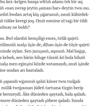
 Onı kez-kelgen basqa wlttıñ adamı tek bir-aq
ldiñ «nan swrap jeytin şaması bar» deytin twsı osı.
rdıñ bwdan artıq küş şığaruınıñ, oınıñ kübirdek-
 tükke keregi joq. Onıñ esesine ol tağı bir tildi
 bolmay ne boldı?
sı. Bwl olardıñ kemşiligi emes, tirlik qajeti.
rilimniñ malşı üşin de, dihan üşin de tüyir qajeti
öninde oylan. Sen jazuşısıñ, aqınsıñ. Mal bağıp,
 kelsek, sen bärin biluge tiissiñ äri bola biluiñ
malşı men eginşini közde wstamaydı, onıñ işinde
ine osıdan arı bastaladı.
ñ şapandı wğımnıñ qalıñ kiiner twsı tuılğalı
 mülik twrğısınan jüdeñ tartuına tizgin berip
le bermeydi. Äke dünieden qaytadı, bala qaladı.
emere dünieden qaytadı şöbere qaladı. Sonda