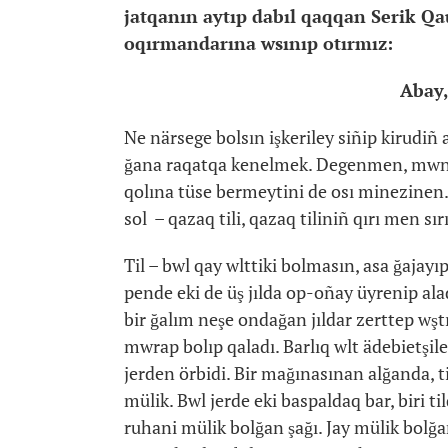
jatqanın aytıp dabıl qaqqan
Serik Qa
oqırmandarına wsınıp otırmız:
Abay,
Ne närsege bolsın işkeriley siñip kirudiñ
ğana raqatqa kenelmek. Degenmen, mwnı
qolına tüse bermeytini de osı minezinen. 
sol – qazaq tili, qazaq tiliniñ qırı men s
Til – bwl qay wlttiki bolmasın, asa ğajayı
pende eki de üş jılda op-oñay üyrenip aladı
bir ğalım neşe ondağan jıldar zerttep wştı
mwrap bolıp qaladı. Barlıq wlt ädebietşil
jerden örbidi. Bir mağınasınan alğanda, t
mülik. Bwl jerde eki baspaldaq bar, biri ti
ruhani mülik bolğan şağı. Jay mülik bolğa