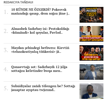
REDAKCIYA TAÑDAUI
10 KÜNDE NE ÖZGERDİ? Pokrovsk
mañındağı qasap, dron soğısı jäne j..
Almasbek Sadırbay isi: Protokoldağı
«kümändi» kol qoyular, Pavlod..
Maydan şebindegi betbwrıs: Kievtiñ
«tehnokratiyalıq töñkerisi» jä..
Qonaevtağı sot: Sadırbaydı 12 jılğa
sottağısı keletinder bwqa men..
Subsidiyalar zañdı tölengen be? Sottağı
jauaptar ayıptau twjırımd..