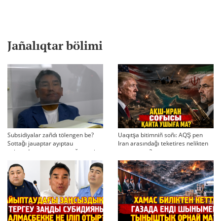
Jañalıqtar bölimi
Subsidiyalar zañdı tölengen be?
Uaqıtşa bitimniñ soñı: AQŞ pen
Sottağı jauaptar ayıptau
Iran arasındağı teketires nelikten
twjırımdarın qayta qarauğa negiz
qayta uşıqtı?
bola ala ma?