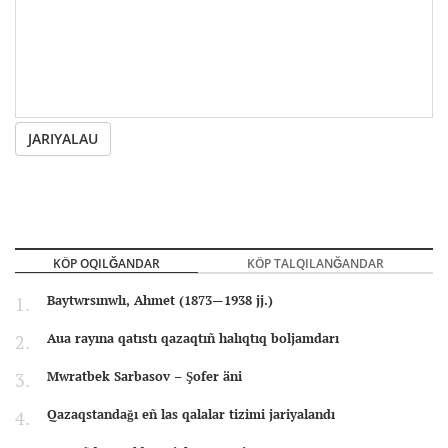
JARIYALAU
KÖP OQILĞANDAR
KÖP TALQILANĞANDAR
Baytwrsınwlı, Ahmet (1873—1938 jj.)
Aua rayına qatıstı qazaqtıñ halıqtıq boljamdarı
Mwratbek Sarbasov – Şofer äni
Qazaqstandağı eñ las qalalar tizimi jariyalandı