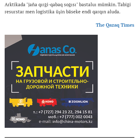
Arktikada "jaña qırği-qabaq soğısı" bastaluı mümkin. Tabiği
resurstar men logistika üşin bäseke endi qarqın aluda.
The Qazaq Times