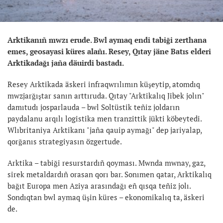
Arktikanıñ mwzı erude. Bwl aymaq endi tabiği zerthana
emes, geosayasi küres alañı. Resey, Qıtay jäne Batıs elderi
Arktikadağı jaña däuirdi bastadı.
Resey Arktikada äskeri infraqwrılımın küşeytip, atomdıq
mwzjarğıştar sanın arttıruda. Qıtay "Arktikalıq Jibek jolın"
damıtudı josparlauda – bwl Soltüstik teñiz joldarın
paydalanu arqılı logistika men tranzittik jükti köbeytedi.
Wlıbritaniya Arktikanı "jaña qauip aymağı" dep jariyalap,
qorğanıs strategiyasın özgertude.
Arktika – tabiği resurstardıñ qoyması. Mwnda mwnay, gaz,
sirek metaldardıñ orasan qorı bar. Sonımen qatar, Arktikalıq
bağıt Europa men Aziya arasındağı eñ qısqa teñiz jolı.
Sondıqtan bwl aymaq üşin küres – ekonomikalıq ta, äskeri
de.