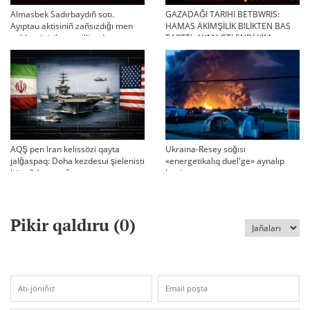
Almasbek Sadırbaydıñ sotı.
GAZADAĞI TARIHI BETBWRIS:
Ayıptau aktisiniñ zañsızdığı men
HAMAS ÄKİMŞİLİK BILİKTEN BAS
qoldan ösirilgen milliondar
TARTTI. AYMAQTI ENDİ KİM
BASQARADI?
AQŞ pen Iran kelissözi qayta
Ukraina-Resey soğısı
jalğaspaq: Doha kezdesui şielenisti
«energetikalıq duel'ge» aynalıp
bäseñdete me?
ketti
Pikir qaldıru (
0
)