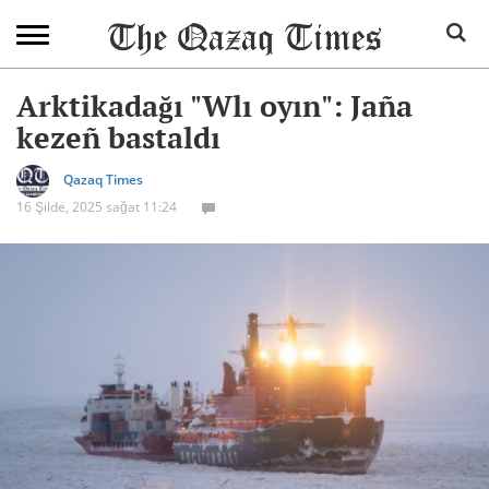
Arktikadağı "Wlı oyın": Jaña
kezeñ bastaldı
Qazaq Times
16 Şilde, 2025 sağat 11:24