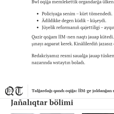
Bwl oqiğa memlekettik organdarğa ülken 
Policiyağa senim – kürt tömendedi.
Ädildikke degen küdik – küşeydi.
Jüyelik reformanıñ qajettiligi – ayqı
Qazir qoğam İİM-nen naqtı jauap kütedi. 
şınayı aqparat kerek. Kinälilerdiñ jazasız q
Redakciyamız resmi saualğa jauap tüske
nazarında wstaytın boladı.
Talğardağı qandı oqiğa: İİM-ge joldanğan
Jañalıqtar bölimi