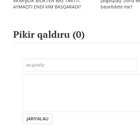
ÄKİMŞİLİK BILİKTEN BAS TARTTI.
jalğaspaq: Doha ke
AYMAQTI ENDİ KİM BASQARADI?
bäseñdete me?
Pikir qaldıru (
0
)
JARIYALAU