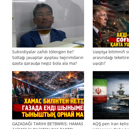
Subsidiyalar zañdı tölengen be?
Uaqıtşa bitimniñ s
Sottağı jauaptar ayıptau twjırımdarın
arasındağı teketire
qayta qarauğa negiz bola ala ma?
uşıqtı?
GAZADAĞI TARIHI BETBWRIS: HAMAS
AQŞ pen Iran kelis