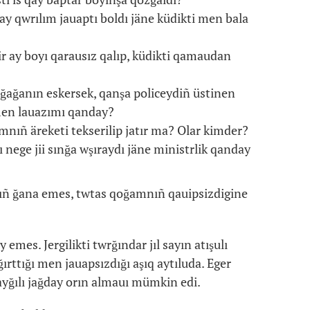
ay qwrılım jauaptı boldı jäne küdikti men bala
bir ay boyı qarausız qalıp, küdikti qamaudan
ozğağanın eskersek, qanşa policeydiñ üstinen
 men lauazımı qanday?
mnıñ äreketi tekserilip jatır ma? Olar kimder?
 nege jii sınğa wşıraydı jäne ministrlik qanday
ınıñ ğana emes, twtas qoğamnıñ qauipsizdigine
emes. Jergilikti twrğındar jıl sayın atışulı
ğırttığı men jauapsızdığı aşıq aytıluda. Eger
ayğılı jağday orın almauı mümkin edi.