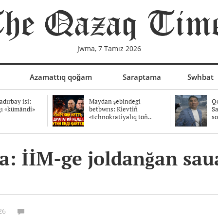
Jwma, 7 Tamız 2026
Azamattıq qoğam
Saraptama
Swhbat
dırbay isi:
Maydan şebindegi
Qo
ğı «kümändi»
betbwrıs: Kievtiñ
Sa
«tehnokratiyalıq töñ..
so
ğa: İİM-ge joldanğan sa
26