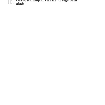
Qazaqstandıqtar vizasız 71 elge bara
aladı