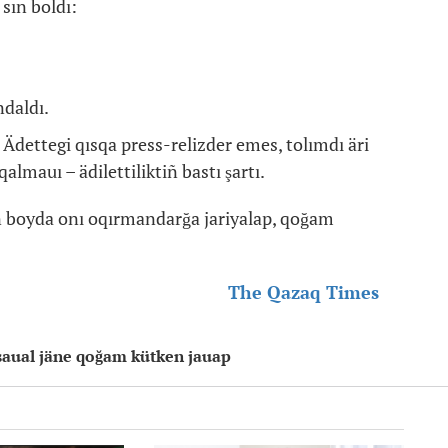
sın boldı:
ndaldı.
Ädettegi qısqa press-relizder emes, tolımdı äri
almauı – ädilettiliktiñ bastı şartı.
n boyda onı oqırmandarğa jariyalap, qoğam
The Qazaq Times
 saual jäne qoğam kütken jauap