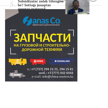
Subsidiyalar zañdı tölengen
be? Sottağı jauaptar
ayıptau twjırımd..