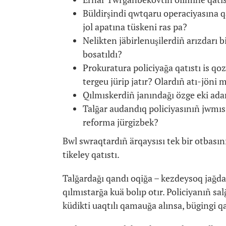
Büldirşindi qwtqaru operaciyasına q
jol apatına tüskeni ras pa?
Nelikten jäbirlenuşilerdiñ arızdarı 
bosatıldı?
Prokuratura policiyağa qatıstı is q
tergeu jürip jatır? Olardıñ atı-jöni
Qılmıskerdiñ janındağı özge eki ada
Talğar audandıq policiyasınıñ jwmısı
reforma jürgizbek?
Bwl swraqtardıñ ärqaysısı tek bir otbas
tikeley qatıstı.
Talğardağı qandı oqiğa – kezdeysoq jağday 
qılmıstarğa kuä bolıp otır. Policiyanıñ sal
küdikti uaqtılı qamauğa alınsa, bügingi q