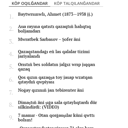
KÖP OQILĞANDAR
KÖP TALQILANĞANDAR
Baytwrsınwlı, Ahmet (1873—1938 jj.)
Aua rayına qatıstı qazaqtıñ halıqtıq
boljamdarı
Mwratbek Sarbasov – Şofer äni
Qazaqstandağı eñ las qalalar tizimi
jariyalandı
Orıstıñ bes soldatın jalğız wrıp jıqqan
qazaq
Qos qızın qazaqşa toy jasap wzatqan
qıtaydıñ qwpiyası
Noğay qızınıñ jan tebirenter äni
Dimaştıñ äni şığa sala qıtaylıqtardı dür
silkindirdi: (VIDEO)
7 mamır - Otan qorğauşılar küni qwttı
bolsın!