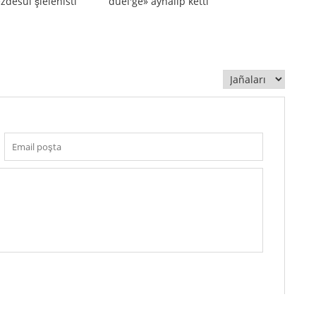
zdesui şielenisti
duel'ge» aynalıp ketti