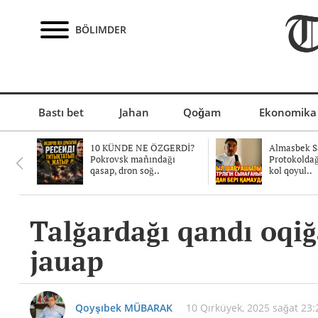
BÖLIMDER
Bastı bet
Jahan
Qoğam
Ekonomika
10 KÜNDE NE ÖZGERDİ?
Almasbek Sa
Pokrovsk mañındağı
Protokolda
qasap, dron soğ..
kol qoyul..
Talğardağı qandı oqi
jauap
Qoyşıbek MÜBARAK
10 Qırküyek, 2025 sağat 23: