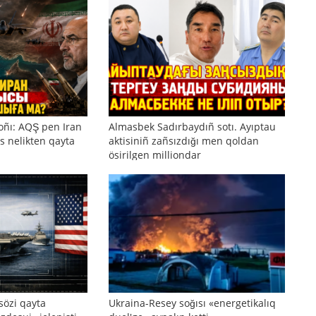
oñı: AQŞ pen Iran
Almasbek Sadırbaydıñ sotı. Ayıptau
s nelikten qayta
aktisiniñ zañsızdığı men qoldan
ösirilgen milliondar
sözi qayta
Ukraina-Resey soğısı «energetikalıq