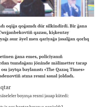
dı oqiğa qoğamdı dür silkindirdi. Bir ğana
 Twrğanbekovtiñ qazası, kişkentay
yağı auır äyel men qariyağa jasalğan qorlıq
ketinen ğana emes, policiyanıñ
ardan tuındağanı jöninde mälimetter tarap
 osı jaytqa baylanıstı «The Qazaq Times»
Sadenovtiñ atına resmi saual joldadı.
qtar
äseleler boyınşa resmi jauap kütedi:
ı is qay baptar boyınşa qozğaldı?