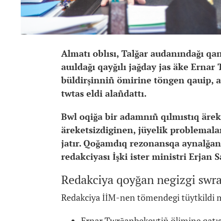
Almatı oblısı, Talğar audanındağı qan
auıldağı qayğılı jağday jas äke Ernar
büldirşinniñ ömirine töngen qauip, a
twtas eldi alañdattı.
Bwl oqiğa bir adamnıñ qılmıstıq äre
äreketsizdiginen, jüyelik problemal
jatır. Qoğamdıq rezonansqa aynalğan
redakciyası İşki ister ministri Erjan 
Redakciya qoyğan negizgi swra
Redakciya İİM-nen tömendegi tüytkildi m
Ernar Twrğanbekovtiñ ölimine qatıst