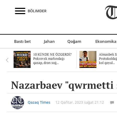
BÖLIMDER
Bastı bet
Jahan
Qoğam
Ekonomika
10 KÜNDE NE ÖZGERDİ?
Almasbek Sa
Pokrovsk mañındağı
Protokolda
qasap, dron soğ..
kol qoyul..
Nazarbaev "qwrmetti s
Qazaq Times
12 Qañtar, 2023 sağat 21:12