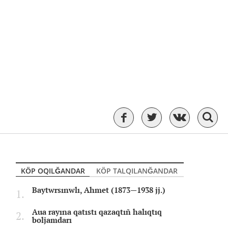
KÖP OQILĞANDAR
KÖP TALQILANĞANDAR
Baytwrsınwlı, Ahmet (1873—1938 jj.)
Aua rayına qatıstı qazaqtıñ halıqtıq
boljamdarı