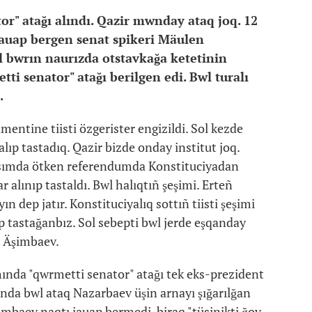
r" atağı alındı. Qazir mwnday ataq joq. 12
 jauap bergen senat spikeri Mäulen
l bwrın naurızda otstavkağa ketetinin
 senator" atağı berilgen edi. Bwl turalı
.
mentine tiisti özgerister engizildi. Sol kezde
ıp tastadıq. Qazir bizde onday institut joq.
usımda ötken referendumda Konstituciyadan
 alınıp tastaldı. Bwl halıqtıñ şeşimi. Erteñ
ın dep jatır. Konstituciyalıq sottıñ tiisti şeşimi
ıp tastağanbız. Sol sebepti bwl jerde eşqanday
 Äşimbaev.
ında "qwrmetti senator" atağı tek eks-prezident
da bwl ataq Nazarbaev üşin arnayı şığarılğan
imbaev naqtı jauap bermedi, biraq "tüsinikti ğoy