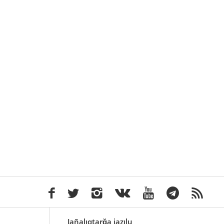
Jañalıqtarğa jazılu