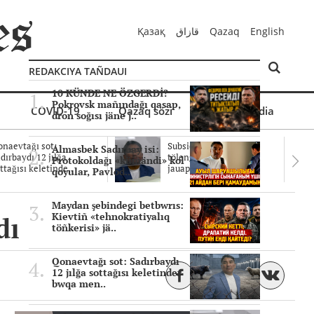
Қазақ
قازاق
Qazaq
English
REDAKCIYA TAÑDAUI
10 KÜNDE NE ÖZGERDİ?
Pokrovsk mañındağı qasap,
COVID-19
Qazaq sözi
Mul'timedia
dron soğısı jäne j..
naevtağı sot:
Subsidiyalar zañdı
Almasbek Sadırbay isi:
dırbaydı 12 jılğa
tölengen be? Sottağı
Protokoldağı «kümändi» kol
ttağısı keletinde..
jauaptar ayıpta..
qoyular, Pavlod..
Maydan şebindegi betbwrıs:
dı
Kievtiñ «tehnokratiyalıq
töñkerisi» jä..
Qonaevtağı sot: Sadırbaydı
12 jılğa sottağısı keletinder
bwqa men..