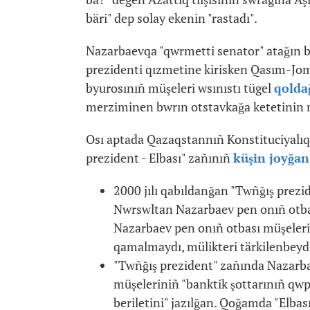
bäri" dep solay ekenin "rastadı".
Nazarbaevqa "qwrmetti senator" atağın be
prezidenti qızmetine kirisken Qasım-Jo
byurosınıñ müşeleri wsınıstı tügel
qolda
merziminen bwrın otstavkağa ketetinin 
Osı aptada Qazaqstannıñ Konstituciyalıq s
prezident - Elbası" zañınıñ
küşin joyğan
2000 jılı qabıldanğan "Twñğış prezid
Nwrswltan Nazarbaev pen onıñ otbas
Nazarbaev pen onıñ otbası müşeleri 
qamalmaydı, mülikteri tärkilenbeydi
"Twñğış prezident" zañında Nazarba
müşeleriniñ "banktik şottarınıñ qwpi
beriletini" jazılğan. Qoğamda "Elbas