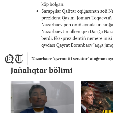
köp bolğan.
Sarapşılar Qañtar oqiğasınan soñ Naza
prezident Qasım-Jomart Toqaevtıñ b
Nazarbaev pen onıñ aynalasın sınğa 
Nazarbaevtıñ ülken qızı Dariğa Naza
berdi. Eks-prezidentiñ nemere inisi
qwdası Qayrat Boranbaev "aqşa jımq
Nazarbaev "qwrmetti senator" atağınan ayı
Jañalıqtar bölimi