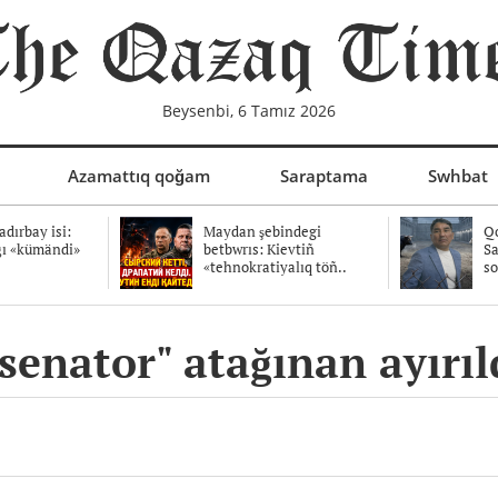
Beysenbi, 6 Tamız 2026
Azamattıq qoğam
Saraptama
Swhbat
dırbay isi:
Maydan şebindegi
Qo
ğı «kümändi»
betbwrıs: Kievtiñ
Sa
«tehnokratiyalıq töñ..
so
enator" atağınan ayırıl