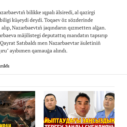
rbaevtıñ bilikke ıqpalı älsiredi, al qazirgi
iligi küşeydi deydi. Toqaev öz sözderinde
alıp, Nazarbaevtıñ jaqındarın qızmetten alğan.
rbaeva mäjilistegi deputattıq mandatın tapsırıp
 Qayrat Satıbaldı men Nazarbaevtar äuletiniñ
ıru" ayıbımen qamauğa alındı.
rıldı