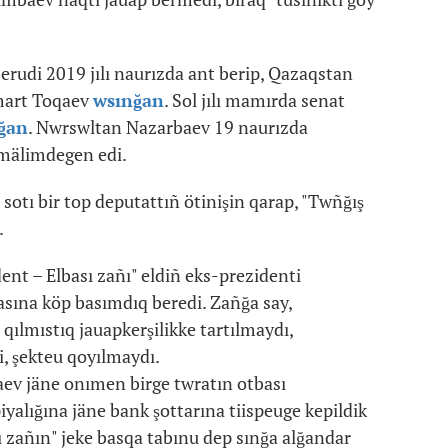
rudi 2019 jılı naurızda ant berip, Qazaqstan
mart Toqaev
wsınğan
. Sol jılı mamırda senat
ğan
. Nwrswltan Nazarbaev 19 naurızda
mälimdegen edi.
otı bir top deputattıñ ötinişin qarap, "Twñğış
.
ent – Elbası zañı" eldiñ eks-prezidenti
ına köp basımdıq beredi. Zañğa say,
qılmıstıq jauapkerşilikke tartılmaydı,
, şekteu qoyılmaydı.
ev jäne onımen birge twratın otbası
yalığına jäne bank şottarına tiispeuge kepildik
ı zañın" jeke basqa tabınu dep sınğa alğandar