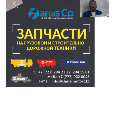
Subsidiyalar zañdı tölengen
be? Sottağı jauaptar
ayıptau twjırımd..