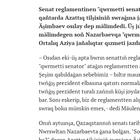
Senat reglamentinen "qwrmetti senato
qañtarda Azattıq tilşisiniñ swrağına
Äşimbaev osılay dep mälimdedi. Üş jı
mälimdegen soñ Nazarbaevqa "qwrmetti
Ortalıq Aziya jañalıqtar qızmeti jazdı
– Osıdan eki-üş apta bwrın senattıñ regla
"qwrmetti senator" atağın reglamentten al
Şeşim qabıldağan sebebimiz – bıltır ma
twñğış prezident elbasına qatıstı normalar
twñğış prezident turalı zañnıñ küşi joyılay
bar. Sonı eskerip, biz de reglamentten al
swraq boluı mümkin emes, - dedi Mäulen
Onıñ aytuınşa, Qazaqstannıñ senatı tarih
Nwrswltan Nazarbaevta ğana bolğan. "Son
ba?" degen Azattıq tilşisiniñ swrağına Äş