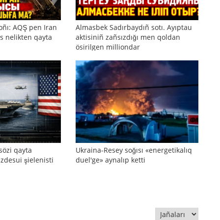
oñı: AQŞ pen Iran
Almasbek Sadırbaydıñ sotı. Ayıptau
s nelikten qayta
aktisiniñ zañsızdığı men qoldan
ösirilgen milliondar
sözi qayta
Ukraina-Resey soğısı «energetikalıq
zdesui şielenisti
duel'ge» aynalıp ketti