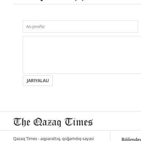
JARIYALAU
Qazaq Times - aqparattıq, qoğamdıq-sayasi
Bölimde