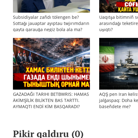
Subsidiyalar zañdı tölengen be?
Uaqıtşa bitimniñ s
Sottağı jauaptar ayıptau twjırımdarın
arasındağı teketire
qayta qarauğa negiz bola ala ma?
uşıqtı?
GAZADAĞI TARIHI BETBWRIS: HAMAS
AQŞ pen Iran kelis
ÄKİMŞİLİK BILİKTEN BAS TARTTI.
jalğaspaq: Doha ke
AYMAQTI ENDİ KİM BASQARADI?
bäseñdete me?
Pikir qaldıru (
0
)