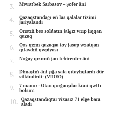
Mwratbek Sarbasov – Şofer äni
Qazaqstandağı eñ las qalalar tizimi
jariyalandı
Orıstıñ bes soldatın jalğız wrıp jıqqan
qazaq
Qos qızın qazaqşa toy jasap wzatqan
qıtaydıñ qwpiyası
Noğay qızınıñ jan tebirenter äni
Dimaştıñ äni şığa sala qıtaylıqtardı dür
silkindirdi: (VIDEO)
7 mamır - Otan qorğauşılar küni qwttı
bolsın!
Qazaqstandıqtar vizasız 71 elge bara
aladı