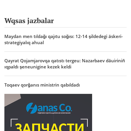
Wqsas jazbalar
Maydan men tıldağı qajıtu soğısı: 12-14 şildedegi äskeri-
strategiyalıq ahual
Qayrat Qojamjarovqa qatıstı tergeu: Nazarbaev däuiriniñ
ıqpaldı şeneunigine kezek keldi
Toqaev qorğanıs ministrin qabıldadı