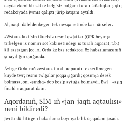
qayda ekeni bir sätke belgisiz bolğanı turalı jañalıqtar şıqtı;
redakciyada jwmıs qalıptı jürip jatqanı aytıldı.
Al, naqtı däleldenbegen tek nwsqa retinde bar närseler:
«Wstau» faktisin täuelsiz resmi qwjattar (QPK boyınşa
tirkelgen is nömiri sot kabinetindegi is turalı aqparat, t.b.)
äli rastağan joq. Al Orda.kz bas redaktorı öz habarlamasınıñ
şınayılığın qorğauda.
Äzirge Orda-nıñ «wstau» turalı aqparatı tekserilmegen
küyde twr; resmi twlğalar joqqa şığardı; qosımşa derek
bolmasa, onı «şındıq» dep kesip aytuğa bolmaydı. Bwl – «aşıq
finaldı» aqparat dauı.
Aqordanıñ, SİM-ıñ «jan-jaqtı aqtaulısı»
neni bildiredi?
Jwrttı dürlitirgen habarlama boyınşa bilik üş qadam jasadı: