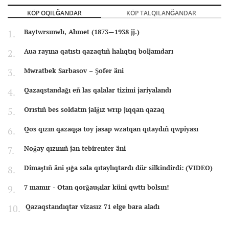
KÖP OQILĞANDAR
KÖP TALQILANĞANDAR
Baytwrsınwlı, Ahmet (1873—1938 jj.)
Aua rayına qatıstı qazaqtıñ halıqtıq boljamdarı
Mwratbek Sarbasov – Şofer äni
Qazaqstandağı eñ las qalalar tizimi jariyalandı
Orıstıñ bes soldatın jalğız wrıp jıqqan qazaq
Qos qızın qazaqşa toy jasap wzatqan qıtaydıñ qwpiyası
Noğay qızınıñ jan tebirenter äni
Dimaştıñ äni şığa sala qıtaylıqtardı dür silkindirdi: (VIDEO)
7 mamır - Otan qorğauşılar küni qwttı bolsın!
Qazaqstandıqtar vizasız 71 elge bara aladı