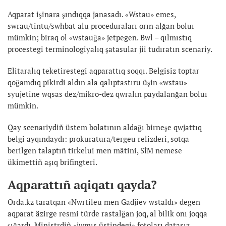
Aqparat işinara şındıqqa janasadı. «Wstau» emes,
swrau/tintu/swhbat alu proceduraları orın alğan boluı
mümkin; biraq ol «wstauğa» jetpegen. Bwl – qılmıstıq
procestegi terminologiyalıq şatasular jii tudıratın scenariy.
Elitaralıq teketirestegi aqparattıq soqqı. Belgisiz toptar
qoğamdıq pikirdi aldın ala qalıptastıru üşin «wstau»
syujetine wqsas dez/mikro-dez qwralın paydalanğan boluı
mümkin.
Qay scenariydiñ üstem bolatının aldağı birneşe qwjattıq
belgi ayqındaydı: prokuratura/tergeu relizderi, sotqa
berilgen talaptıñ tirkelui men mätini, SİM nemese
ükimettiñ aşıq brifingteri.
Aqparattıñ aqiqatı qayda?
Orda.kz taratqan «Nwrtileu men Gadjiev wstaldı» degen
aqparat äzirge resmi türde rastalğan joq, al bilik onı joqqa
şığardı. Ministrdiñ «jwmıs üstindegi» fotoları datasız