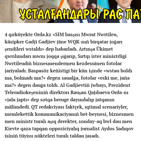
4 qırküyekte Orda.kz «SİM basşısı Mwrat Nwrtileu,
käsipker Gadji Gadjiev jäne WQK-nıñ birqatar joğarı
şendileri wstaldı» dep habarladı. Artınşa Ükimet
qwrılımdarı mwnı joqqa şığarıp, Sırtqı ister ministrligi
Nwrtileudiñ biznesmendermen kezdesuinen fotolar
jariyaladı. Baspasöz keñistigi bir kün işinde «wstau boldı
ma, bolmadı ma?» degen saualğa, fotolar «eski me, jaña
ma?» degen dauğa toldı. Al Gadjievtiñ jwbayı, Prezident
Teleradiokeşeniniñ direktorı Rauşan Qajıbaeva Orda-nı
«jala japtı» dep sotqa beruge dayındalıp jatqanın
mälimdedi. QT redakciyası faktçek, ıqtimal scenariyler,
memlekettik kommunikaciyanıñ bet-beynesi, biznesmen
men ministr turalı aşıq derekter, sonday-aq bwl dau men
Kievte qaza tapqan oppoziciyalıq jurnalist Aydos Sadıqov
isiniñ tüyisu nükteleri turalı taldau jasadı.