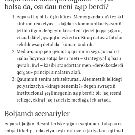
bolsa da, osı dau neni aşıp berdi?
Aqparattıq bilik üşin küres. Memorgandardıñ tez äri
sinhron reakciyası – dağdarıs kommunikaciyasınıñ
jetildirilgen deñgeyin körsetedi (jedel joqqa şığaru,
vizual dälel, qwqıqtıq eskertu). Biraq datasız fotolar
sekildi wsaq detal'dar kümän öndirdi.
Media-qauip pen qwqıqtıq qısımnıñ şegi. Jurnalisti
«jala» boyınşa sotqa beru nieti – strategiyalıq basu
qwralı. Bwl – käsibi standarttar men «derekközderdi
qorğau» principi sınalatın alañ.
Qauımnıñ senim arhitekturası. Äleumettik jelidegi
polyarizaciya «kimge senemiz?» degen swraqtıñ
institucional şeşilmegenin aşıp berdi: bir jaq resmi
relizge, ekinşi jaq täuelsiz mediağa iek artadı.
Boljamdı scenariyler
Aqparat jalğan. Resmi teriske şığaru saqtaladı; talap arız
sotqa tirkelip, redakciya keşirim/tüzetu jariyalauı ıqtimal.