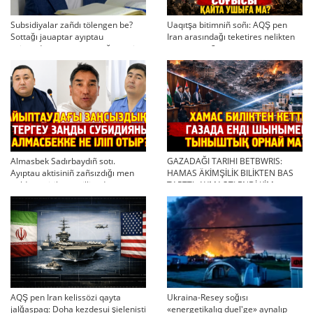
Subsidiyalar zañdı tölengen be?
Uaqıtşa bitimniñ soñı: AQŞ pen
Sottağı jauaptar ayıptau
Iran arasındağı teketires nelikten
twjırımdarın qayta qarauğa negiz
qayta uşıqtı?
bola ala ma?
Almasbek Sadırbaydıñ sotı.
GAZADAĞI TARIHI BETBWRIS:
Ayıptau aktisiniñ zañsızdığı men
HAMAS ÄKİMŞİLİK BILİKTEN BAS
qoldan ösirilgen milliondar
TARTTI. AYMAQTI ENDİ KİM
BASQARADI?
AQŞ pen Iran kelissözi qayta
Ukraina-Resey soğısı
jalğaspaq: Doha kezdesui şielenisti
«energetikalıq duel'ge» aynalıp