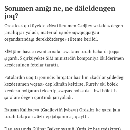
Sonımen anığı ne, ne däleldengen
joq?
Orda.kz 4 qırküyekte «Nwrtileu men Gadjiev wstaldı» degen
jañalıq jariyaladı; material işinde «qwqıqqorğau
organdarındağı derekközderge» silteme berildi.
SİM jäne basqa resmi arnalar «wstau» turalı habardı joqqa
şığardı. 5 qırküyekte SİM ministrdiñ kompaniya ökilderimen
kezdesuinen fotolar tarattı.
Fotolardıñ uaqıtı jöninde: birqatar basılım «kadrlar şildedegi
kezdesumen wqsas» dep kümän keltirse, Kursiv eki bölek
kezdesu bolğanın tekserip, «wqsas bolsa da – bwl bölek is-
şaralar» degen qorıtındı jariyaladı.
Rauşan Kajıbaeva (Gadjievtiñ jwbayı) Orda.kz-ke qarsı jala
turalı talap arız äzirlep jatqanın aşıq ayttı.
Dau ayasında Gülnar Bajkenovanıñ (Orda.kz bas redaktorı)