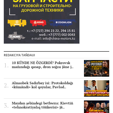
REDAKCIYA TAÑDAUI
10 KÜNDE NE ÖZGERDİ? Pokrovsk
mañındağı qasap, dron soğısı jäne j..
Almasbek Sadırbay isi: Protokoldağı
«kümändi» kol qoyular, Pavlod..
Maydan şebindegi betbwrıs: Kievtiñ
«tehnokratiyalıq töñkerisi» jä..