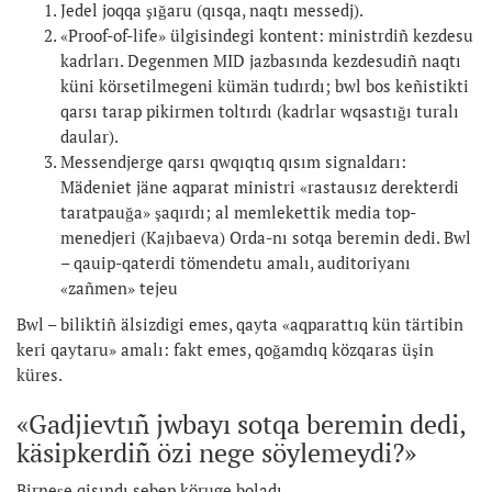
Jedel joqqa şığaru (qısqa, naqtı messedj).
«Proof-of-life» ülgisindegi kontent: ministrdiñ kezdesu
kadrları. Degenmen MID jazbasında kezdesudiñ naqtı
küni körsetilmegeni kümän tudırdı; bwl bos keñistikti
qarsı tarap pikirmen toltırdı (kadrlar wqsastığı turalı
daular).
Messendjerge qarsı qwqıqtıq qısım signaldarı:
Mädeniet jäne aqparat ministri «rastausız derekterdi
taratpauğa» şaqırdı; al memlekettik media top-
menedjeri (Kajıbaeva) Orda-nı sotqa beremin dedi. Bwl
– qauip-qaterdi tömendetu amalı, auditoriyanı
«zañmen» tejeu
Bwl – biliktiñ älsizdigi emes, qayta «aqparattıq kün tärtibin
keri qaytaru» amalı: fakt emes, qoğamdıq közqaras üşin
küres.
«Gadjievtıñ jwbayı sotqa beremin dedi,
käsipkerdiñ özi nege söylemeydi?»
Birneşe qisındı sebep köruge boladı