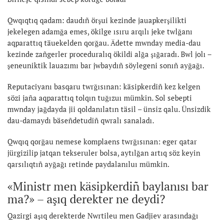
Qwqıqtıq qadam: daudıñ örşui kezinde jauapkerşilikti
jekelegen adamğa emes, ökilge ısıru arqılı jeke twlğanı
aqparattıq täuekelden qorğau. Ädette mwnday media-dau
kezinde zañgerler proceduralıq ökildi alğa şığaradı. Bwl jolı –
şeneuniktik lauazımı bar jwbaydıñ söylegeni sonıñ ayğağı.
Reputaciyanı basqaru twrğısınan: käsipkerdiñ kez kelgen
sözi jaña aqparattıq tolqın tuğızuı mümkin. Sol sebepti
mwnday jağdayda jii qoldanılatın täsil – ünsiz qalu. Ünsizdik
dau-damaydı bäseñdetudiñ qwralı sanaladı.
Qwqıq qorğau nemese komplaens twrğısınan: eger qatar
jürgizilip jatqan tekseruler bolsa, aytılğan artıq söz keyin
qarsılıqtıñ ayğağı retinde paydalanıluı mümkin.
«Ministr men käsipkerdiñ baylanısı bar
ma?» – aşıq derekter ne deydi?
Qazirgi aşıq derekterde Nwrtileu men Gadjiev arasındağı