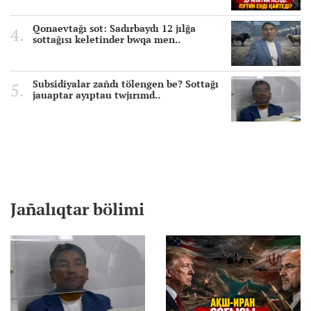
Qonaevtağı sot: Sadırbaydı 12 jılğa
sottağısı keletinder bwqa men..
Subsidiyalar zañdı tölengen be? Sottağı
jauaptar ayıptau twjırımd..
Jañalıqtar bölimi