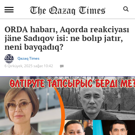
ORDA habarı, Aqorda reakciyası
jäne Sadıqov isi: ne bolıp jatır,
neni bayqadıq?
Qazaq Times
6 Qırküyek, 2025 sağat 10:42