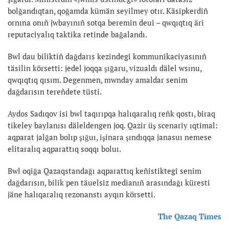
bolğandıqtan, qoğamda kümän seyilmey otır. Käsipkerdiñ
ornına onıñ jwbayınıñ sotqa beremin deui – qwqıqtıq äri
reputaciyalıq taktika retinde bağalandı.
Bwl dau biliktiñ dağdarıs kezindegi kommunikaciyasınıñ
täsilin körsetti: jedel joqqa şığaru, vizualdı dälel wsınu,
qwqıqtıq qısım. Degenmen, mwnday amaldar senim
dağdarısın tereñdete tüsti.
Aydos Sadıqov isi bwl taqırıpqa halıqaralıq reñk qostı, biraq
tikeley baylanısı däleldengen joq. Qazir üş scenariy ıqtimal:
aqparat jalğan bolıp şığuı, işinara şındıqqa janasuı nemese
elitaralıq aqparattıq soqqı boluı.
Bwl oqiğa Qazaqstandağı aqparattıq keñistiktegi senim
dağdarısın, bilik pen täuelsiz medianıñ arasındağı küresti
jäne halıqaralıq rezonanstı ayqın körsetti.
The Qazaq Times