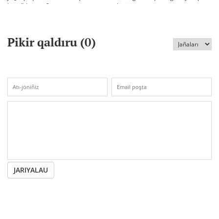
bäseñdete me?
ketti
Pikir qaldıru (
0
)
JARIYALAU