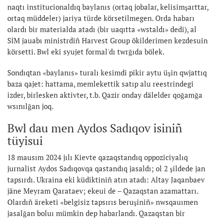
naqtı institucionaldıq baylanıs (ortaq jobalar, kelisimşarttar,
ortaq müddeler) jariya türde körsetilmegen. Orda habarı
olardı bir materialda atadı (bir uaqıtta «wstaldı» dedi), al
SİM jauabı ministrdiñ Harvest Group ökilderimen kezdesuin
körsetti. Bwl eki syujet formal'dı twrğıda bölek.
Sondıqtan «baylanıs» turalı kesimdi pikir aytu üşin qwjattıq
baza qajet: hattama, memlekettik satıp alu reestrindegi
izder, birlesken aktivter, t.b. Qazir onday dälelder qoğamğa
wsınılğan joq.
Bwl dau men Aydos Sadıqov isiniñ
tüyisui
18 mausım 2024 jılı Kievte qazaqstandıq oppoziciyalıq
jurnalist Aydos Sadıqovqa qastandıq jasaldı; ol 2 şildede jan
tapsırdı. Ukraina eki küdiktiniñ atın atadı: Altay Jaqanbaev
jäne Meyram Qarataev; ekeui de – Qazaqstan azamattarı.
Olardıñ äreketi «belgisiz tapsırıs beruşiniñ» nwsqauımen
jasalğan boluı mümkin dep habarlandı. Qazaqstan bir