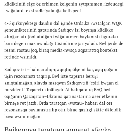
küdiktiniñ elge öz erkimen kelgenin aytqanımen, izdeudegi
twlğalardı ekstradiciyalauğa kelispedi.
4-5 qırküyektegi daudıñ däl işinde Orda.kz «wstalğan WQK
şeneunikteriniñ qatarında Sadıqov isi boyınşa küdikke
alınğan atı-jöni atalğan twlğalarmen baylanıstı figuralar
bar» degen mazmwndağı tüsindirme jariyaladı. Bwl jerde de
resmi rastau joq, biraq media-nwsqa aqparattıq kontekst
retinde wsınıldı.
Sadıqov isi – halıqaralıq-qwqıqtıq ölşemi bar, aşıq qoğam
üşin rezonanstı taqırıp. Bwl iste tapsırıs beruşi
anıqtalmağan, alayda marqwm Sadıqovtıñ jesiri bwğan el
prezidenti Toqaevtı kinälaydı. Al halıqaralıq BAQ bwl
oqiğanıñ Qazaqstan–Ukraina qatınastarına äser etkenin
birneşe ret jazdı. Orda taratqan «wstau» habarı däl osı
rezonansqa baylanıstırılıp otır, biraq qazirgi sätte däleldik
baza wsınılmağan.
Bajkenova taratqan aqparat «feyk»