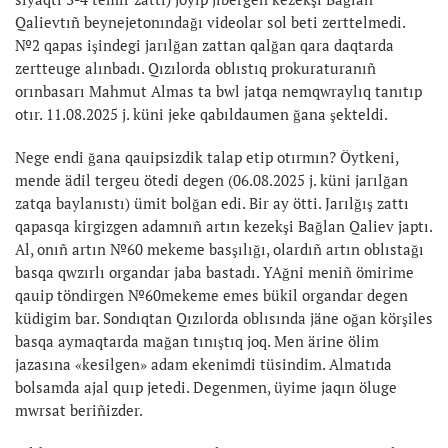
Qalievtıñ beynejetonındağı videolar sol beti zerttelmedi.
№2 qapas işindegi jarılğan zattan qalğan qara daqtarda
zertteuge alınbadı. Qızılorda oblıstıq prokuraturanıñ
orınbasarı Mahmut Almas ta bwl jatqa nemqwraylıq tanıtıp
otır. 11.08.2025 j. küni jeke qabıldaumen ğana şekteldi.
Nege endi ğana qauipsizdik talap etip otırmın? Öytkeni,
mende ädil tergeu ötedi degen (06.08.2025 j. küni jarılğan
zatqa baylanıstı) ümit bolğan edi. Bir ay ötti. Jarılğış zattı
qapasqa kirgizgen adamnıñ artın kezekşi Bağlan Qaliev japtı.
Al, onıñ artın №60 mekeme basşılığı, olardıñ artın oblıstağı
basqa qwzırlı organdar jaba bastadı. YAğni meniñ ömirime
qauip töndirgen №60mekeme emes bükil organdar degen
küdigim bar. Sondıqtan Qızılorda oblısında jäne oğan körşiles
basqa aymaqtarda mağan tınıştıq joq. Men ärine ölim
jazasına «kesilgen» adam ekenimdi tüsindim. Almatıda
bolsamda ajal quıp jetedi. Degenmen, üyime jaqın öluge
mwrsat beriñizder.