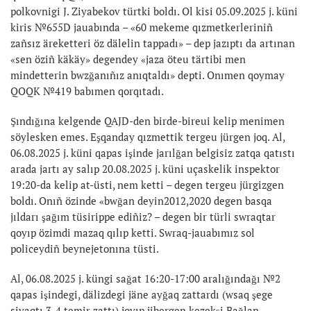
polkovnigi J. Ziyabekov türtki boldı. Ol kisi 05.09.2025 j. küni
kiris №655D jauabında – «60 mekeme qızmetkerleriniñ
zañsız äreketteri öz dälelin tappadı» – dep jazıptı da artınan
«sen öziñ käkäy» degendey «jaza öteu tärtibi men
mindetterin bwzğanıñız anıqtaldı» depti. Onımen qoymay
QOQK №419 babımen qorqıtadı.
Şındığına kelgende QAJD-den birde-bireui kelip menimen
söylesken emes. Eşqanday qızmettik tergeu jürgen joq. Al,
06.08.2025 j. küni qapas işinde jarılğan belgisiz zatqa qatıstı
arada jartı ay salıp 20.08.2025 j. küni uçaskelik inspektor
19:20-da kelip at-üsti, nem ketti – degen tergeu jürgizgen
boldı. Onıñ özinde «bwğan deyin2012,2020 degen basqa
jıldarı şağım tüsirippe ediñiz? – degen bir türli swraqtar
qoyıp özimdi mazaq qılıp ketti. Swraq-jauabımız sol
policeydiñ beynejetonına tüsti.
Al, 06.08.2025 j. küngi sağat 16:20-17:00 aralığındağı №2
qapas işindegi, dälizdegi jäne ayğaq zattardı (wsaq şege
siyaqtı 3-4 temir zattı) joyıp jibergen kezekşi Bağlan