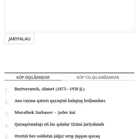
JARIYALAU
KÖP OQILĞANDAR
KÖP TALQILANĞANDAR
Baytwrsınwlı, Ahmet (1873—1938 jj.)
Aua rayına qatıstı qazaqtıñ halıqtıq boljamdarı
Mwratbek Sarbasov – Şofer äni
Qazaqstandağı eñ las qalalar tizimi jariyalandı
Orıstıñ bes soldatın jalğız wrıp jıqqan qazaq