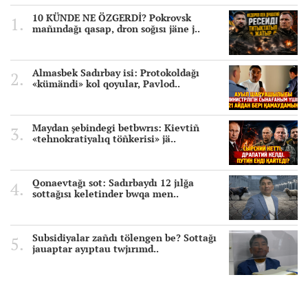
10 KÜNDE NE ÖZGERDİ? Pokrovsk
mañındağı qasap, dron soğısı jäne j..
Almasbek Sadırbay isi: Protokoldağı
«kümändi» kol qoyular, Pavlod..
Maydan şebindegi betbwrıs: Kievtiñ
«tehnokratiyalıq töñkerisi» jä..
Qonaevtağı sot: Sadırbaydı 12 jılğa
sottağısı keletinder bwqa men..
Subsidiyalar zañdı tölengen be? Sottağı
jauaptar ayıptau twjırımd..