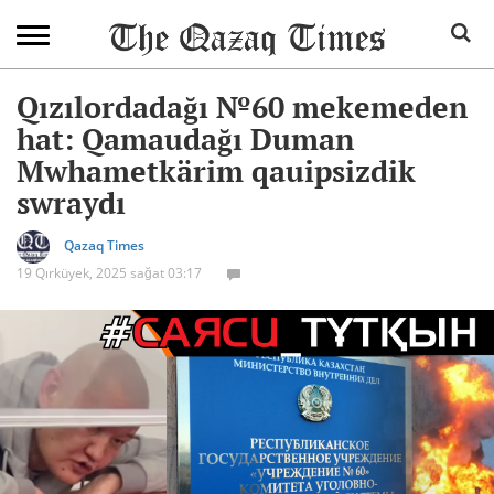
Qızılordadağı №60 mekemeden
hat: Qamaudağı Duman
Mwhametkärim qauipsizdik
swraydı
Qazaq Times
19 Qırküyek, 2025 sağat 03:17