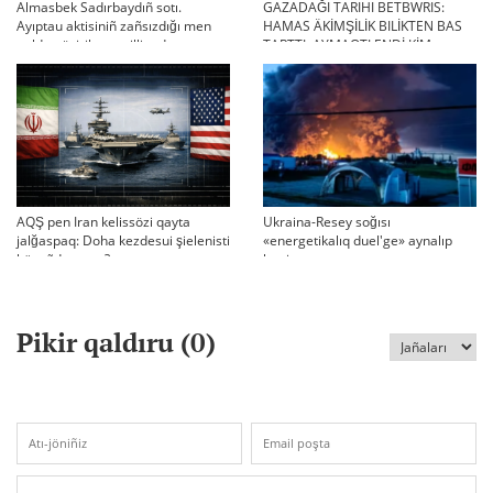
Almasbek Sadırbaydıñ sotı.
GAZADAĞI TARIHI BETBWRIS:
Ayıptau aktisiniñ zañsızdığı men
HAMAS ÄKİMŞİLİK BILİKTEN BAS
qoldan ösirilgen milliondar
TARTTI. AYMAQTI ENDİ KİM
BASQARADI?
AQŞ pen Iran kelissözi qayta
Ukraina-Resey soğısı
jalğaspaq: Doha kezdesui şielenisti
«energetikalıq duel'ge» aynalıp
bäseñdete me?
ketti
Pikir qaldıru (
0
)