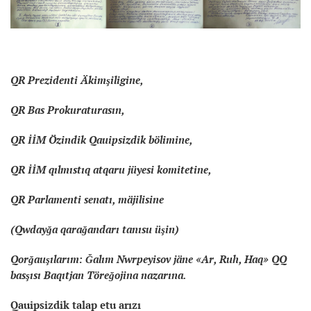
QR Prezidenti Äkimşiligine,
QR Bas Prokuraturasın,
QR İİM Özindik Qauipsizdik bölimine,
QR İİM qılmıstıq atqaru jüyesi komitetine,
QR Parlamenti senatı, mäjilisine
(Qwdayğa qarağandarı tanısu üşin)
Qorğauşılarım: Ğalım Nwrpeyisov jäne «Ar, Ruh, Haq» QQ
basşısı Baqıtjan Töreğojina nazarına.
Qauipsizdik talap etu arızı