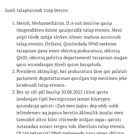
Äueli talaptarımdı tizip öteyin:
Meniñ, Mwhametkärim. D.A-nıñ ömirine qauip
töngendikten özime qauipsizdik talap etemin. Meni
şwğıl türde zañğa säykes Almatı mañına auıstırudı
talap etemin. Öytkeni, Qızılordada №60 mekeme
tarapınan ğana emes oblıstıq prokuratura, oblıstıq
QAJD, oblıstıq policiya departamenti tarapınan mağan
qarsı wyımdasqan jüyeli qısım bayqaluda.
Prezident äkimşiligi, bas prokuratura jäne qos palatalı
parlament deputattarınan qwrılğan top menimen jeke
kezdesudi talap etemin.
Bes ay säl-päl basılıp 20.08.2025 j küni qayta
jandanğan tipti bwrınğısınan jaman küşeygen
qısımdarğa qatıstı «Zañ men jaqta» dep oñdı-soldı
jelimdemey-aq japsıra beretin äkimşilik jazalar men
tamızdıñ altısı küni «türmede atılğan oqqa» qatıstı
Astanadan arnayı tergeu tobı jiberiluin talap etemin.
Ol top tekseristi №60 mekemede ğana emes oblıstıq