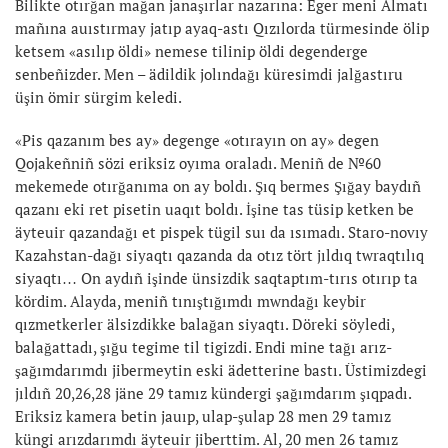
Bilikte otırğan mağan janaşırlar nazarına: Eger meni Almatı
mañına auıstırmay jatıp ayaq-astı Qızılorda türmesinde ölip
ketsem «asılıp öldi» nemese tilinip öldi degenderge
senbeñizder. Men – ädildik jolındağı küresimdi jalğastıru
üşin ömir sürgim keledi.
«Pis qazanım bes ay» degenge «otırayın on ay» degen
Qojakeñniñ sözi eriksiz oyıma oraladı. Meniñ de №60
mekemede otırğanıma on ay boldı. Şıq bermes Şığay baydıñ
qazanı eki ret pisetin uaqıt boldı. İşine tas tüsip ketken be
äyteuir qazandağı et pispek tügil suı da ısımadı. Staro-novıy
Kazahstan-dağı siyaqtı qazanda da otız tört jıldıq twraqtılıq
siyaqtı… On aydıñ işinde ünsizdik saqtaptım-tırıs otırıp ta
kördim. Alayda, meniñ tınıştığımdı mwndağı keybir
qızmetkerler älsizdikke balağan siyaqtı. Döreki söyledi,
balağattadı, şığu tegime til tigizdi. Endi mine tağı arız-
şağımdarımdı jibermeytin eski ädetterine bastı. Üstimizdegi
jıldıñ 20,26,28 jäne 29 tamız kündergi şağımdarım şıqpadı.
Eriksiz kamera betin jauıp, ulap-şulap 28 men 29 tamız
küngi arızdarımdı äyteuir jiberttim. Al, 20 men 26 tamız