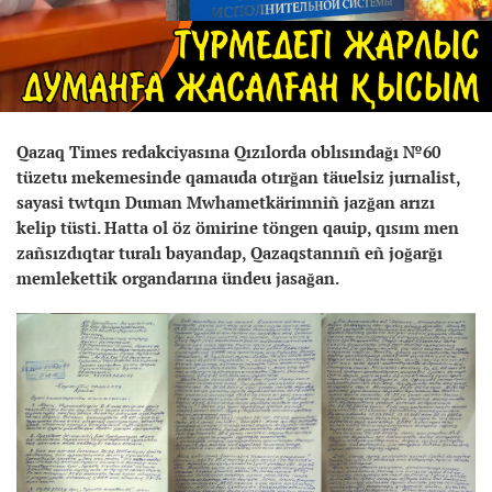
Qazaq Times redakciyasına Qızılorda oblısındağı №60
tüzetu mekemesinde qamauda otırğan täuelsiz jurnalist,
sayasi twtqın Duman Mwhametkärimniñ jazğan arızı
kelip tüsti. Hatta ol öz ömirine töngen qauip, qısım men
zañsızdıqtar turalı bayandap, Qazaqstannıñ eñ joğarğı
memlekettik organdarına ündeu jasağan.