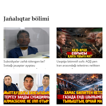
Jañalıqtar bölimi
Subsidiyalar zañdı tölengen be?
Uaqıtşa bitimniñ soñı: AQŞ pen
Sottağı jauaptar ayıptau
Iran arasındağı teketires nelikten
twjırımdarın qayta qarauğa negiz
qayta uşıqtı?
bola ala ma?