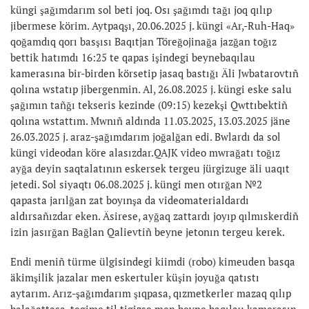
küngi şağımdarım sol beti joq. Osı şağımdı tağı joq qılıp
jibermese körim. Aytpaqşı, 20.06.2025 j. küngi «Ar,-Ruh-Haq»
qoğamdıq qorı basşısı Baqıtjan Töreğojinağa jazğan toğız
bettik hatımdı 16:25 te qapas işindegi beynebaqılau
kamerasına bir-birden körsetip jasaq bastığı Äli Jwbatarovtıñ
qolına wstatıp jibergenmin. Al, 26.08.2025 j. küngi eske salu
şağımın tañğı tekseris kezinde (09:15) kezekşi Qwttıbektiñ
qolına wstattım. Mwnıñ aldında 11.03.2025, 13.03.2025 jäne
26.03.2025 j. araz-şağımdarım joğalğan edi. Bwlardı da sol
küngi videodan köre alasızdar.QAJK video mwrağatı toğız
ayğa deyin saqtalatının eskersek tergeu jürgizuge äli uaqıt
jetedi. Sol siyaqtı 06.08.2025 j. küngi men otırğan №2
qapasta jarılğan zat boyınşa da videomaterialdardı
aldırsañızdar eken. Äsirese, ayğaq zattardı joyıp qılmıskerdiñ
izin jasırğan Bağlan Qalievtiñ beyne jetonın tergeu kerek.
Endi meniñ türme ülgisindegi kiimdi (robo) kimeuden basqa
äkimşilik jazalar men eskertuler küşin joyuğa qatıstı
aytarım. Arız-şağımdarım şıqpasa, qızmetkerler mazaq qılıp
balağattasa, tegime til tigizse men beyne baqılau kamerasın