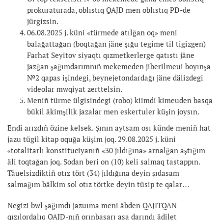
prokuraturada, oblıstıq QAJD men oblıstıq PD-de
jürgizsin.
06.08.2025 j. küni «türmede atılğan oq» meni
balağattağan (boqtağan jäne şığu tegime til tigizgen)
Farhat Seyitov siyaqtı qızmetkerlerge qatıstı jäne
jazğan şağımdarımnıñ mekemeden jiberilmeui boyınşa
№2 qapas işindegi, beynejetondardağı jäne dälizdegi
videolar mwqiyat zerttelsin.
Meniñ türme ülgisindegi (robo) kiimdi kimeuden basqa
bükil äkimşilik jazalar men eskertuler küşin joysın.
Endi arızdıñ özine kelsek. Şının aytsam osı künde meniñ hat
jazu tügil kitap oquğa küşim joq. 29.08.2025 j. küni
«totalitarlı konstituciyanıñ «30 jıldığına» arnalğan aştığım
äli toqtağan joq. Sodan beri on (10) keli salmaq tastappın.
Täuelsizdiktiñ otız tört (34) jıldığına deyin şıdasam
salmağım bälkim sol otız törtke deyin tüsip te qalar…
Negizi bwl şağımdı jazuıma meni äbden QAJITQAN
qızılordalıq QAJD-nıñ orınbasarı asa darındı ädilet