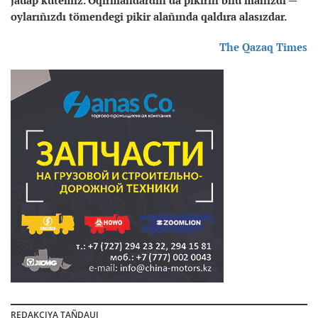
oylarıñızdı tömendegi pikir alañında qaldıra alasızdar.
The Qazaq Times
REDAKCIYA TAÑDAUI