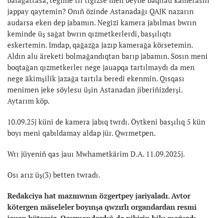
jappay qaytemin? Onıñ özinde Astanadağı QAJK nazarın
audarsa eken dep jabamın. Negizi kamera jabılmas bwrın
keminde üş sağat bwrın qızmetkerlerdi, basşılıqtı
eskertemin. Imdap, qağazğa jazıp kamerağa körsetemin.
Aldın alu äreketi bolmağandıqtan barıp jabamın. Sosın meni
boqtağan qızmetkerler nege jauapqa tartılmaydı da men
nege äkimşilik jazağa tartıla beredi ekenmin. Qısqası
menimen jeke söylesu üşin Astanadan jiberiñizderşi.
Aytarım köp.
10.09.25j küni de kamera jabıq twrdı. Öytkeni basşılıq 5 kün
boyı meni qabıldamay aldap jür. Qwrmetpen.
Wrı jüyeniñ qas jauı Mwhametkärim D.A. 11.09.2025j.
Osı arız üş(3) betten twradı.
Redakciya hat mazmwnın özgertpey jariyaladı. Avtor
kötergen mäseleler boyınşa qwzırlı organdardan resmi
jauap kütemiz. Oqırmandardıñ da pikirin bilu mañızdı —