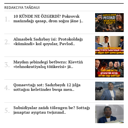
REDAKCIYA TAÑDAUI
10 KÜNDE NE ÖZGERDİ? Pokrovsk
mañındağı qasap, dron soğısı jäne j..
Almasbek Sadırbay isi: Protokoldağı
«kümändi» kol qoyular, Pavlod..
Maydan şebindegi betbwrıs: Kievtiñ
«tehnokratiyalıq töñkerisi» jä..
Qonaevtağı sot: Sadırbaydı 12 jılğa
sottağısı keletinder bwqa men..
Subsidiyalar zañdı tölengen be? Sottağı
jauaptar ayıptau twjırımd..