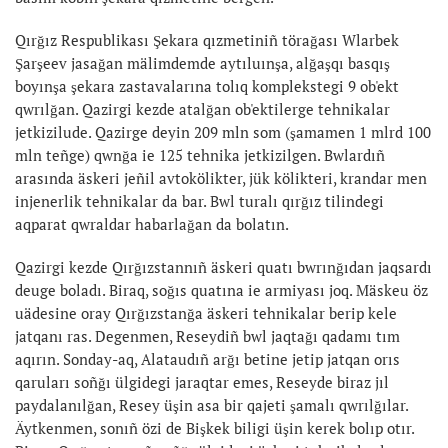
Qırğız Respublikası Şekara qızmetiniñ törağası Wlarbek
Şarşeev jasağan mälimdemde aytıluınşa, alğaşqı basqış
boyınşa şekara zastavalarına tolıq komplekstegi 9 ob'ekt
qwrılğan. Qazirgi kezde atalğan ob'ektilerge tehnikalar
jetkizilude. Qazirge deyin 209 mln som (şamamen 1 mlrd 100
mln teñge) qwnğa ie 125 tehnika jetkizilgen. Bwlardıñ
arasında äskeri jeñil avtokölikter, jük kölikteri, krandar men
injenerlik tehnikalar da bar. Bwl turalı qırğız tilindegi
aqparat qwraldar habarlağan da bolatın.
Qazirgi kezde Qırğızstannıñ äskeri quatı bwrınğıdan jaqsardı
deuge boladı. Biraq, soğıs quatına ie armiyası joq. Mäskeu öz
uädesine oray Qırğızstanğa äskeri tehnikalar berip kele
jatqanı ras. Degenmen, Reseydiñ bwl jaqtağı qadamı tım
aqırın. Sonday-aq, Alataudıñ arğı betine jetip jatqan orıs
qaruları soñğı ülgidegi jaraqtar emes, Reseyde biraz jıl
paydalanılğan, Resey üşin asa bir qajeti şamalı qwrılğılar.
Äytkenmen, sonıñ özi de Bişkek biligi üşin kerek bolıp otır.