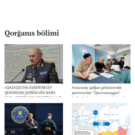
Qorğanıs bölimi
«QAZAQSTAN ÄSKERİ RESEY
Astanada qalğan jañaözendik
ŞEKARASIN QORĞAUĞA BARA
jwmıssızdar "Qazmwnaygaz"
MA?»: QORĞANIS MINISTRİ JAUAP
kelissözdi toqtatıp tastadı deydi
BERDİ