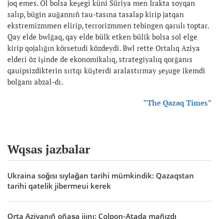
joq emes. Ol bolsa keşegi küni Süriya men Irakta soyqan
salıp, bügin auğannıñ tau-tasına tasalap kirip jatqan
ekstremizmmen elirip, terrorizmmen tebingen qarulı toptar.
Qay elde bwlğaq, qay elde bülk etken bülik bolsa sol elge
kirip qojalığın körsetudi közdeydi. Bwl rette Ortalıq Aziya
elderi öz işinde de ekonomikalıq, strategiyalıq qorğanıs
qauipsizdikterin sırtqı küşterdi aralastırmay şeşuge ikemdi
bolğanı abzal-dı.
“The Qazaq Times”
Wqsas jazbalar
Ukraina soğısı sıylağan tarihi mümkindik: Qazaqstan
tarihi qatelik jibermeui kerek
Orta Aziyanıñ oñaşa jiını: Çolpon-Atada mañızdı