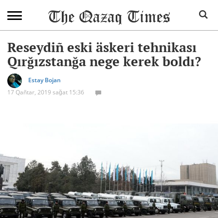
Reseydiñ eski äskeri tehnikası
Qırğızstanğa nege kerek boldı?
Estay Bojan
17 Qañtar, 2019 sağat 15:36