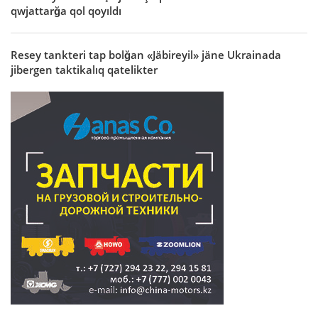
qwjattarğa qol qoyıldı
Resey tankteri tap bolğan «Jäbireyil» jäne Ukrainada
jibergen taktikalıq qatelikter