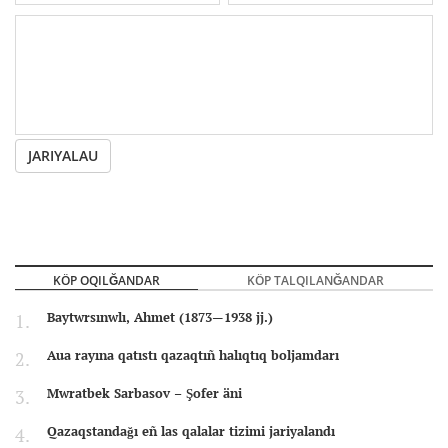
JARIYALAU
KÖP OQILĞANDAR
KÖP TALQILANĞANDAR
Baytwrsınwlı, Ahmet (1873—1938 jj.)
Aua rayına qatıstı qazaqtıñ halıqtıq boljamdarı
Mwratbek Sarbasov – Şofer äni
Qazaqstandağı eñ las qalalar tizimi jariyalandı