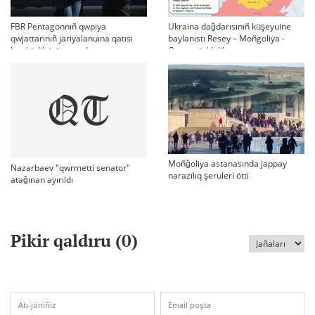
FBR Pentagonnıñ qwpiya
Ukraina dağdarısınıñ küşeyuine
qwjattarınıñ jariyalanuına qatısı
baylanıstı Resey – Moñgoliya -
bar küdiktini qamadı
Qıtay müddelik qatınastarı
Moñğoliya astanasında jappay
Nazarbaev "qwrmetti senator"
narazılıq şeruleri ötti
atağınan ayırıldı
Pikir qaldıru (
0
)