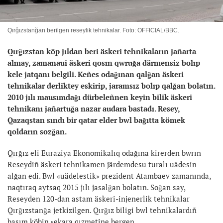
Qırğızstanğan berilgen reseylik tehnikalar. Foto: OFFICIAL/BBC.
Qırğızstan köp jıldan beri äskeri tehnikaların jañarta
almay, zamanaui äskeri qosın qwruğa därmensiz bolıp
kele jatqanı belgili. Keñes odağınan qalğan äskeri
tehnikalar derliktey eskirip, jaramsız bolıp qalğan bolatın.
2010 jılı mausımdağı dürbeleñnen keyin bilik äskeri
tehnikanı jañartuğa nazar audara bastadı. Resey,
Qazaqstan sındı bir qatar elder bwl bağıtta kömek
qoldarın sozğan.
Qırğız eli Euraziya Ekonomikalıq odağına kirerden bwrın
Reseydiñ äskeri tehnikamen järdemdesu turalı uädesin
alğan edi. Bwl «uädelestik» prezident Atambaev zamanında,
naqtıraq aytsaq 2015 jılı jasalğan bolatın. Soğan say,
Reseyden 120-dan astam äskeri-injenerlik tehnikalar
Qırğızstanğa jetkizilgen. Qırğız biligi bwl tehnikalardıñ
basım köbin şekara qızmetine bergen.