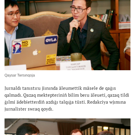
Qaysar Twrsınqoja
Jurnaldı tanıstıru jiınında äleumettik mäsele de qağıs
qalmadı. Qazaq mektepteriniñ bilim beru äleueti, qazaq tildi
ğılmi ädebietterdiñ azdığı talqığa tüsti. Redakciya wjımına
jurnalister swraq qoydı.