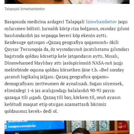
Talapqali İzmwhambetov
Basqosuda medicina ardageri Talapqali
İzmwhambetov
jaqsı
oylarımen bölisti. Jurnaldı körip riza bolğanın, osınday ğılımi
basılımdardıñ jas wrpaqqa bereri köp ekenin ayttı.
Kezdesuge qatısqan «Qazaq geografiya qoğamınıñ» ökili
Qaysar Twrsınqoja da, öz wyımdarınıñ jaratılıstanu ğılımdarı
bağıtında qoldau körsetip kele jatqandarın ayttı. Mısalı,
Dinmwhamed Maylıbay attı jasöspirimniñ NASA-nıñ jazğı
mektebinde oquına qoldau körsetken jäne t.b. «Bwl sonday
şaranıñ logikalıq jalğası. Qazaq geografiya qoğamı»
demografiyanı zertteumen de aynalısadı. Soğan süyensek,
elimizdegi 1-6 jas aralığındağı balalardıñ 90-95 payızı
qazaqşa tili şığadı. Qazaq tili bay, körkem til, onıñ ayasın
keñitudi maqsat etip otırğan azamattardı bärimiz
qoldauımız kerek» dedi ol.