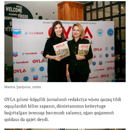
Marina Şaripova, solda.
OYLA ğılımi-köpşilik jurnalınıñ redakciya wjımı qazaq tildi
oquşılardıñ bilim sapasın, dünietanımın keñeytuge
bağıttalğan jwmısqa barımızdı salamız, oğan qoğamnıñ
qoldauı da qajet deydi.