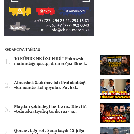
REDAKCIYA TAÑDAUI
10 KÜNDE NE ÖZGERDİ? Pokrovsk
mañındağı qasap, dron soğısı jäne j..
Almasbek Sadırbay isi: Protokoldağı
«kümändi» kol qoyular, Pavlod..
Maydan şebindegi betbwrıs: Kievtiñ
«tehnokratiyalıq töñkerisi» jä..
Qonaevtağı sot: Sadırbaydı 12 jılğa