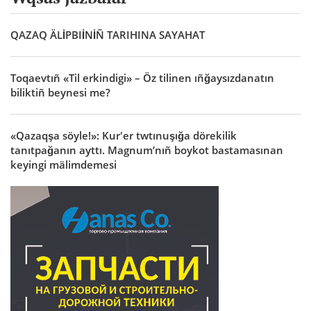
QAZAQ ÄLİPBIİNİÑ TARIHINA SAYAHAT
Toqaevtıñ «Til erkindigi» – Öz tilinen ıñğaysızdanatın
biliktiñ beynesi me?
«Qazaqşa söyle!»: Kur'er twtınuşığa dörekilik
tanıtpağanın ayttı. Magnum’nıñ boykot bastamasınan
keyingi mälimdemesi