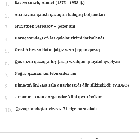
Baytwrsınwlı, Ahmet (1873—1938 jj.)
Aua rayına qatıstı qazaqtıñ halıqtıq boljamdarı
Mwratbek Sarbasov – Şofer äni
Qazaqstandağı eñ las qalalar tizimi jariyalandı
Orıstıñ bes soldatın jalğız wrıp jıqqan qazaq
Qos qızın qazaqşa toy jasap wzatqan qıtaydıñ qwpiyası
Noğay qızınıñ jan tebirenter äni
Dimaştıñ äni şığa sala qıtaylıqtardı dür silkindirdi: (VIDEO)
7 mamır - Otan qorğauşılar küni qwttı bolsın!
Qazaqstandıqtar vizasız 71 elge bara aladı