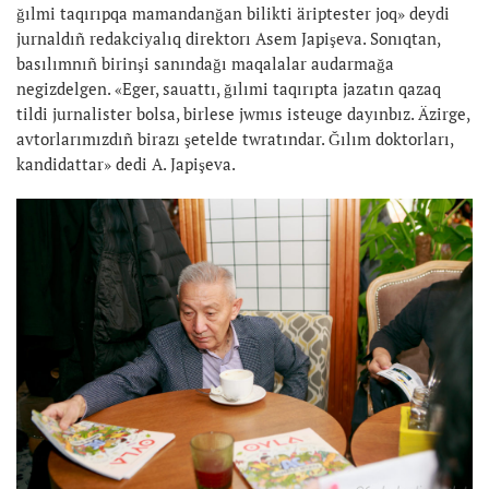
ğılmi taqırıpqa mamandanğan bilikti äriptester joq» deydi
jurnaldıñ redakciyalıq direktorı Asem Japişeva. Sonıqtan,
basılımnıñ birinşi sanındağı maqalalar audarmağa
negizdelgen. «Eger, sauattı, ğılımi taqırıpta jazatın qazaq
tildi jurnalister bolsa, birlese jwmıs isteuge dayınbız. Äzirge,
avtorlarımızdıñ birazı şetelde twratındar. Ğılım doktorları,
kandidattar» dedi A. Japişeva.