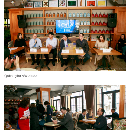
Qatısuşılar söz aluda.