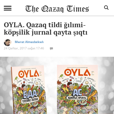
OYLA. Qazaq tildi ğılımi-
köpşilik jurnal qayta şıqtı
Mwrat Almasbekwlı
24 Qañtar, 2017 sağat 17:46