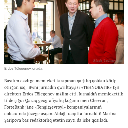
Erdos Tölegenov, ortada.
Basılım qazirge memleket tarapınan qarjılıq qoldau körip
otırğan joq. Bwnı jurnadıñ qwrıltayşısı «TEHNOBATIR» JŞS
direktorı Erdos Tölegenov mälim etti. Jurnaldıñ memlekettik
tilde şığuı Qazaq geografiyalıq koğamı men Chevron,
ForteBank jäne «Tengizşevroyl» kompaniyalarınıñ
qoldauında jüzege asqan. Aldağı uaqıtta jurnaldıñ Marina
Şaripova bas redaktorlıq etetin saytı da iske qosıladı.