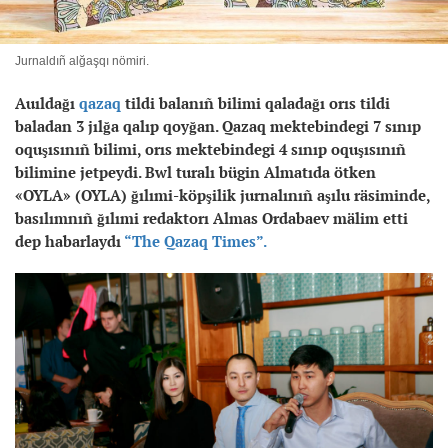
Jurnaldıñ alğaşqı nömiri.
Auıldağı
qazaq
tildi balanıñ bilimi qaladağı orıs tildi
baladan 3 jılğa qalıp qoyğan. Qazaq mektebindegi 7 sınıp
oquşısınıñ bilimi, orıs mektebindegi 4 sınıp oquşısınıñ
bilimine jetpeydi. Bwl turalı bügin Almatıda ötken
«OYLA» (OYLA) ğılımi-köpşilik jurnalınıñ aşılu räsiminde,
basılımnıñ ğılımi redaktorı Almas Ordabaev mälim etti
dep habarlaydı
“The Qazaq Times”.