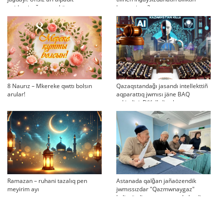
epidemiyağa qarsı küreste
beynesi me?
qazaqstandıq ABB-nıñ qauqarı
men kemşiligi
8 Naurız – Mkereke qwttı bolsın
Qazaqstandağı jasandı intellekttiñ
arular!
aqparattıq jwmısı jäne BAQ
erkindigi: Bilik JI-di şekteu
sayasatın qolğa ala ma?
Ramazan – ruhani tazalıq pen
Astanada qalğan jañaözendik
meyirim ayı
jwmıssızdar "Qazmwnaygaz"
kelissözdi toqtatıp tastadı deydi