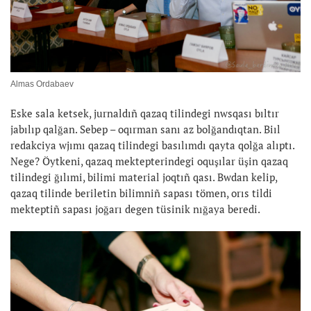
Almas Ordabaev
Eske sala ketsek, jurnaldıñ qazaq tilindegi nwsqası bıltır
jabılıp qalğan. Sebep – oqırman sanı az bolğandıqtan. Biıl
redakciya wjımı qazaq tilindegi basılımdı qayta qolğa alıptı.
Nege? Öytkeni, qazaq mektepterindegi oquşılar üşin qazaq
tilindegi ğılımi, bilimi material joqtıñ qası. Bwdan kelip,
qazaq tilinde beriletin bilimniñ sapası tömen, orıs tildi
mekteptiñ sapası joğarı degen tüsinik nığaya beredi.