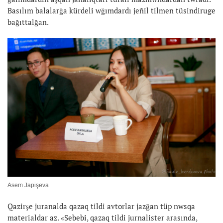
Basılım balalarğa kürdeli wğımdardı jeñil tilmen tüsindiruge
bağıttalğan.
Asem Japişeva
Qazirşe juranalda qazaq tildi avtorlar jazğan tüp nwsqa
materialdar az. «Sebebi, qazaq tildi jurnalister arasında,