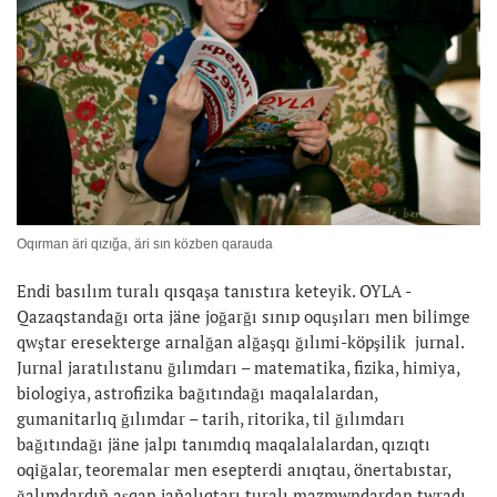
Oqırman äri qızığa, äri sın közben qarauda
Endi basılım turalı qısqaşa tanıstıra keteyik. OYLA -
Qazaqstandağı orta jäne joğarğı sınıp oquşıları men bilimge
qwştar eresekterge arnalğan alğaşqı ğılımi-köpşilik jurnal.
Jurnal jaratılıstanu ğılımdarı – matematika, fizika, himiya,
biologiya, astrofizika bağıtındağı maqalalardan,
gumanitarlıq ğılımdar – tarih, ritorika, til ğılımdarı
bağıtındağı jäne jalpı tanımdıq maqalalalardan, qızıqtı
oqiğalar, teoremalar men esepterdi anıqtau, önertabıstar,
ğalımdardıñ aşqan jañalıqtarı turalı mazmwndardan twradı.