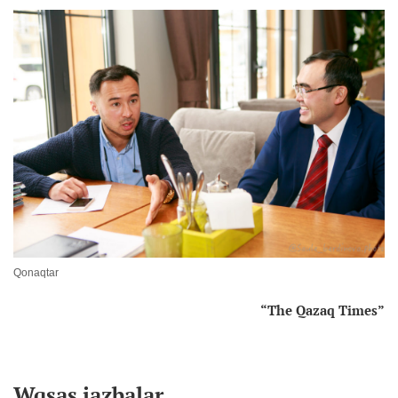
Qonaqtar
“The Qazaq Times”
Wqsas jazbalar