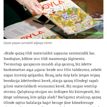
Qayta şıqqan jurnaldıñ alğaşqı nömiri
«Bizde qazaq tildi materialdıñ sapasına senimsizdik bar.
Sondıqtan, köbine orıs tildi mazmwnğa jüginemiz.
Twrmıstağı qarapayım mısaldı alıp qarayıq, biz ädette
bankomattan aqşa şığarar kezde orıs tilin tañdaymız, sebebi
soğan üyrenip qalğanbız. Biraq, jaña ösip kele jatqan wrpaq
bwndayğa ädettenbeui kerek, olarğa qazaq tilindegi sapalı
ğılımi materialdardı wsınuımız kerek. Biz osığan wmtılıp
otırmız. Qalıptasıp otırğan osı ürdispen biz kürespesek, biz
jönge salmasaq, kim qolğa aladı? Barlığımız atsalısıp, qazaq
tilinde oqitın balalarğa bağıt beruge jäne kömektesuge