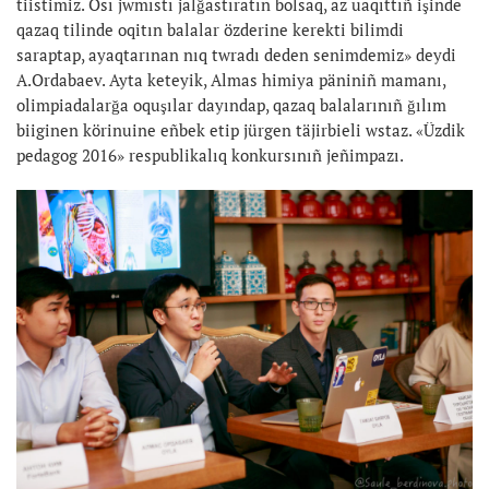
tiistimiz. Osı jwmıstı jalğastıratın bolsaq, az uaqıttıñ işinde
qazaq tilinde oqitın balalar özderine kerekti bilimdi
saraptap, ayaqtarınan nıq twradı deden senimdemiz» deydi
A.Ordabaev. Ayta keteyik, Almas himiya päniniñ mamanı,
olimpiadalarğa oquşılar dayındap, qazaq balalarınıñ ğılım
biiginen körinuine eñbek etip jürgen täjirbieli wstaz. «Üzdik
pedagog 2016» respublikalıq konkursınıñ jeñimpazı.