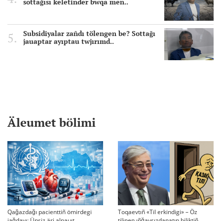
sottağısı keletinder bwqa men..
Subsidiyalar zañdı tölengen be? Sottağı
jauaptar ayıptau twjırımd..
Äleumet bölimi
Qağazdağı pacienttiñ ömirdegi
Toqaevtıñ «Til erkindigi» – Öz
jağdayı: Ünsiz äri alpauıt
tilinen ıñğaysızdanatın biliktiñ