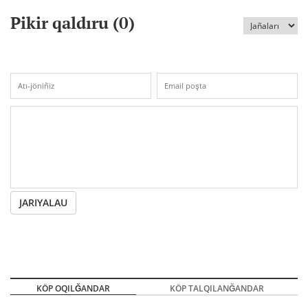
Pikir qaldıru (
0
)
JARIYALAU
KÖP OQILĞANDAR
KÖP TALQILANĞANDAR