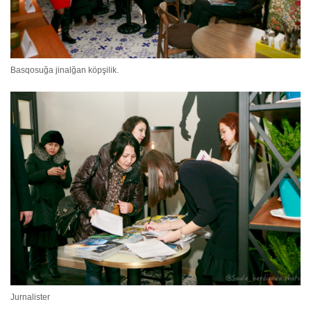
Basqosuğa jinalğan köpşilik.
Jurnalister