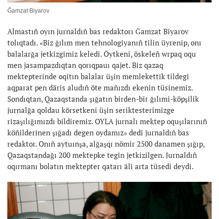
Ğamzat Biyarov
Almastıñ oyın jurnaldıñ bas redaktorı Ğamzat Biyarov
tolıqtadı. «Biz ğılım men tehnologiyanıñ tilin üyrenip, onı
balalarğa jetkizgimiz keledi. Öytkeni, öskeleñ wrpaq oqu
men jasampazdıqtan qorıqpauı qajet. Biz qazaq
mektepterinde oqitın balalar üşin memlekettik tildegi
aqparat pen däris aludıñ öte mañızdı ekenin tüsinemiz.
Sondıqtan, Qazaqstanda şığatın birden-bir ğılımi-köpşilik
jurnalğa qoldau körsetkeni üşin seriktesterimizge
rizaşılığımızdı bildiremiz. OYLA jurnalı mektep oquşılarınıñ
köñilderinen şığadı degen oydamız» dedi jurnaldıñ bas
redaktor. Onıñ aytuınşa, alğaşqı nömir 2500 danamen şığıp,
Qazaqstandağı 200 mektepke tegin jetkizilgen. Jurnaldıñ
oqırmanı bolatın mektepter qatarı äli arta tüsedi deydi.