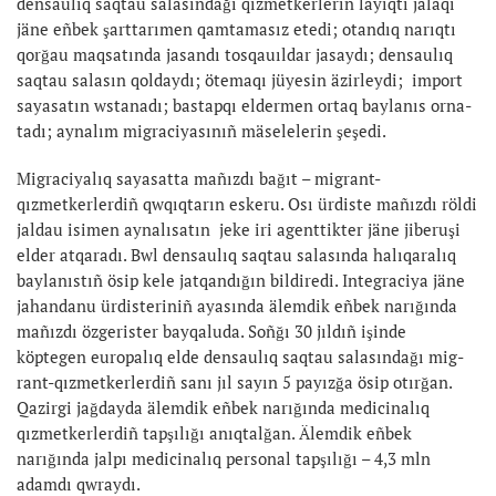
densaulıq saqtau salasındağı qızmetkerlerin layıqtı jalaqı
jäne eñbek şarttarımen qamtamasız etedi; otandıq narıqtı
qorğau maqsatında ja­sandı tosqauıldar jasaydı; densaulıq
saqtau salasın qoldaydı; ötemaqı jüye­sin äzirleydi; import
sayasatın wstanadı; bastapqı eldermen ortaq baylanıs orna­
tadı; aynalım migraciyasınıñ mäsele­lerin şeşedi.
Migraciyalıq sayasatta mañızdı bağıt – migrant-
qızmetkerlerdiñ qwqıqtarın eskeru. Osı ürdiste mañızdı röldi
jaldau isimen aynalısatın jeke iri agenttikter jäne jiberuşi
elder atqaradı. Bwl den­sau­lıq saqtau salasında halıqaralıq
bay­lanıstıñ ösip kele jatqandığın bil­diredi. Integraciya jäne
jahandanu ürdiste­riniñ ayasında älemdik eñbek narığında
mañızdı özgerister bayqaluda. Soñğı 30 jıldıñ işinde
köptegen europalıq el­­de densaulıq saqtau salasındağı mig­
rant-qızmetkerlerdiñ sanı jıl sayın 5 payızğa ösip otırğan.
Qazirgi jağdayda älemdik eñbek narığında medicinalıq
qızmetkerlerdiñ tapşılığı anıqtalğan. Älemdik eñbek
narığında jalpı medici­nalıq personal tapşılığı – 4,3 mln
adamdı qwraydı.