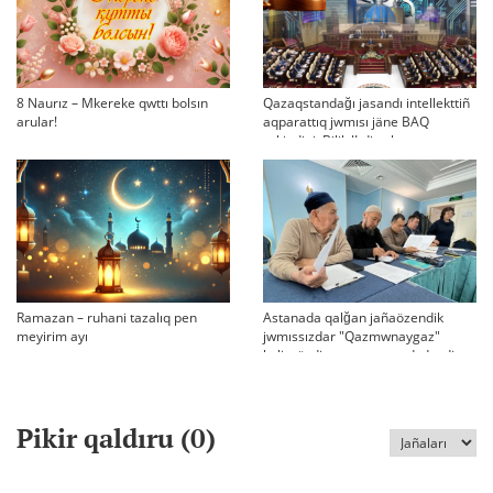
8 Naurız – Mkereke qwttı bolsın
Qazaqstandağı jasandı intellekttiñ
arular!
aqparattıq jwmısı jäne BAQ
erkindigi: Bilik JI-di şekteu
sayasatın qolğa ala ma?
Ramazan – ruhani tazalıq pen
Astanada qalğan jañaözendik
meyirim ayı
jwmıssızdar "Qazmwnaygaz"
kelissözdi toqtatıp tastadı deydi
Pikir qaldıru (
0
)