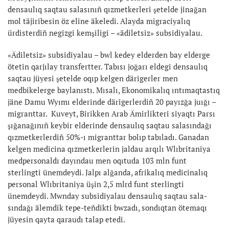
densaulıq saqtau salasınıñ qızmetkerleri şetelde jina­ğan
mol täjiribesin öz eline äkeledi. Alayda migraciyalıq
ürdisterdiñ negizgi kemşiligi – «ädiletsiz» subsidiyalau.
«Ädiletsiz» subsidiyalau – bwl kedey el­der­den bay elderge
ötetin qarjılay trans­fertter. Tabısı joğarı eldegi den­saulıq
saqtau jüyesi şetelde oqıp kelgen därigerler men
medbikelerge baylanıstı. Mısalı, Ekonomikalıq ıntımaqtastıq
jäne Damu Wyımı elderinde därigerlerdiñ 20 payızğa juığı –
migranttar. Kuveyt, Birikken Arab Ämirlikteri siyaqtı Parsı
şı­ğa­nağınıñ keybir elderinde densaulıq saqtau salasındağı
qızmetkerlerdiñ 50%-ı migranttar bolıp tabıladı. Ganadan
kelgen medi­cina qızmetkerlerin jaldau arqılı Wlıbritaniya
medpersonaldı dayındau men oqıtuda 103 mln funt
sterlingti ünem­deydi. Jalpı alğanda, afrikalıq me­dicinalıq
personal Wlıbritaniya üşin 2,5 mlrd funt sterlingti
ünemdeydi. Mwn­day subsidiyalau densaulıq saqtau sa­la­
sındağı älemdik tepe-teñdikti bwzadı, sondıqtan ötemaqı
jüyesin qayta qaraudı talap etedi.