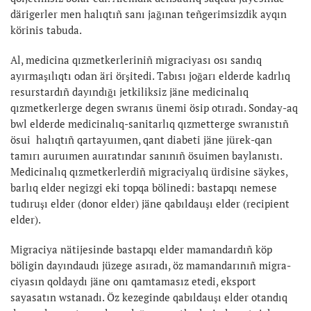
därigerler men halıqtıñ sanı jağınan teñgerimsizdik ayqın
körinis tabuda.
Al, medicina qızmetkerleriniñ migraciyası osı sandıq
ayırmaşılıqtı odan äri örşitedi. Tabısı joğarı elderde kadrlıq
re­surs­tardıñ dayındığı jetkiliksiz jäne medicinalıq
qızmetkerlerge degen swranıs ünemi ösip otıradı. Sonday-aq
bwl elderde medici­nalıq-sanitarlıq qızmetterge swranıs­tıñ
ösui halıqtıñ qartayuımen, qant dia­beti jäne jürek-qan
tamırı auruımen auı­ratındar sanınıñ ösuimen bayla­nıs­tı.
Medicinalıq qızmetkerlerdiñ mig­raciyalıq ürdisine säykes,
barlıq elder negizgi eki topqa bölinedi: bastapqı nemese
tudıruşı elder (donor elder) jäne qabıldauşı elder (recipient
elder).
Migraciya nätijesinde bastapqı elder mamandardıñ köp
böligin dayındaudı jü­ze­ge asıradı, öz mamandarınıñ migra­
ciya­sın qoldaydı jäne onı qamtamasız etedi, eksport
sayasatın wstanadı. Öz kezeginde qabıldauşı elder otan­dıq