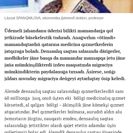
Läzzat SPANQWLOVA, ekonomika ğılımınıñ doktorı, professor
Üdemeli jahandanu üderisi bilikti mamandarğa qol
jetkizude bäsekelestik tudıradı. Anağwrlım «ötimdi»
mamandıqtardıñ qatarına medicina qızmetkerlerin
jatqızuğa boladı. Densaulıq saqtau salasında därigerler,
medbikeler jäne basqa da mamandar mansapqa jetu jäne
jaña mümkinşilikterdi izdeu maqsatında migraciya
mümkindikterin paydalanuğa tırısadı. Äsirese, soñğı
jıldarı mwnday migraciya deñgeyi aytarlıqtay ösip keledi.
Älemde densaulıq saqtau salasındağı qızmetkerlerdiñ sanı
60 millionğa juıq, onıñ üşten eki böligi medicinalıq qızmet
körsetedi, al qalğan böligi – äkim­şilik jäne kömekşi qızmet
atqaratındar. Bwl qızmetkerler bolmasa, aurudıñ aldın alu
jwmıstarın jürgizu, nauqastı emdeu, densaulıq saqtau
salasındağı jetistikter olardı qajet etetin adamdar üşin
qoljetimsiz bolar edi. Älemdik densaulıq saqtau jüyesinde