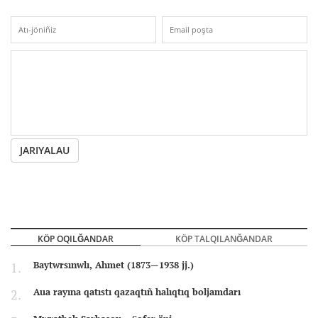
JARIYALAU
KÖP OQILĞANDAR
KÖP TALQILANĞANDAR
Baytwrsınwlı, Ahmet (1873—1938 jj.)
Aua rayına qatıstı qazaqtıñ halıqtıq boljamdarı