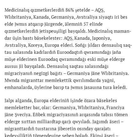
Medicinalıq qızmetkerlerdiñ 86% şetelde – AQŞ,
Wlıbritaniya, Kanada, Germaniya, Avstraliya siyaqtı iri bes
elde jwmıs atqarıp jürgende, älem­niñ 57 elinde
qızmetkerlerdiñ jetispeu­şiligi bayqaldı. Medicinalıq maman­
dar üşin bastı bäsekelester: AQŞ, Ka­na­da, Japo­niya,
Avstraliya, Koreya, Euro­pa elderi. Soñ­ğı jıldarı densaulıq saq­
tau sala­sın­da kadrlardıñ Euroodaqtıñ qwramın­dağı jaña
müşe elderinen Euroodaq qwramındağı eski müşe elderge
auısuı jii bayqaladı. Densaulıq saqtau sala­sın­dağı
migraciyanıñ negizgi bağıtı – Germaniya jäne Wlıbritaniya.
Mwnda migranttar memlekettik qwrılımdarda yağni,
emhanalarda, üylerine barıp ta jwmıs jasauına tura keledi.
Jalpı alğanda, Europa elderiniñ işinde özara bäsekeles
memle­ketter bar, olar: Germaniya, Wlıbritaniya, Franciya
jäne Şveciya. Eñbek migraciyasınıñ arqasında ta­bısı tömen
elderge sırttan milliardtap qarjı qwyıladı. Jağımdı äseri –
mig­ranttardıñ tuıstarına jiberetin osınday qarajatı
kedeyşiliktiñ tömendeuine sebep boladı. Ekinşi äseri –