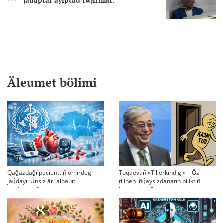
jauaptar ayıptau twjırımd..
Äleumet bölimi
Qağazdağı pacienttiñ ömirdegi
Toqaevtıñ «Til erkindigi» – Öz
jağdayı: Ünsiz äri alpauıt
tilinen ıñğaysızdanatın biliktiñ
epidemiyağa qarsı küreste
beynesi me?
qazaqstandıq ABB-nıñ qauqarı
men kemşiligi