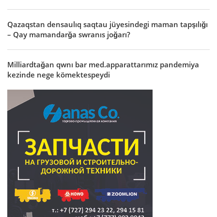
Qazaqstan densaulıq saqtau jüyesindegi maman tapşılığı
– Qay mamandarğa swranıs joğarı?
Milliardtağan qwnı bar med.apparattarımız pandemiya
kezinde nege kömektespeydi