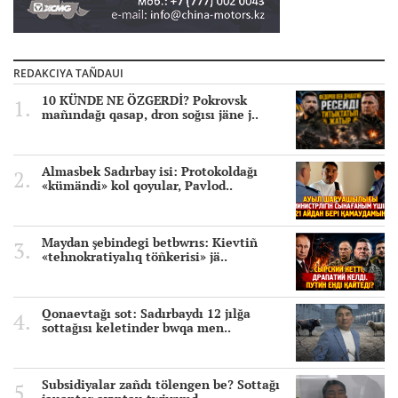
REDAKCIYA TAÑDAUI
10 KÜNDE NE ÖZGERDİ? Pokrovsk
mañındağı qasap, dron soğısı jäne j..
Almasbek Sadırbay isi: Protokoldağı
«kümändi» kol qoyular, Pavlod..
Maydan şebindegi betbwrıs: Kievtiñ
«tehnokratiyalıq töñkerisi» jä..
Qonaevtağı sot: Sadırbaydı 12 jılğa
sottağısı keletinder bwqa men..
Subsidiyalar zañdı tölengen be? Sottağı