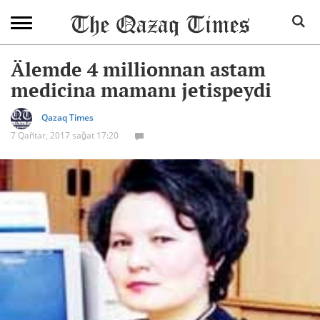
Älemde 4 millionnan astam
medicina mamanı jetispeydi
Qazaq Times
7 Qañtar, 2017 sağat 17:20