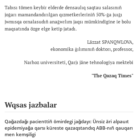
Tabısı tömen keybir elderde densaulıq saqtau salasınıñ
joğarı mamandandırılğan qızmetkerleriniñ 50%-ğa juığı
jwmısqa ornalasudıñ anağwrlım jaqsı mümkindigine ie bolu
maqsatında özge elge ketip jatadı.
Läzzat SPANQWLOVA,
ekonomika ğılımınıñ doktorı, professor,
Narhoz universiteti, Qarjı jäne tehnologiya mektebi
"The Qazaq Times"
Wqsas jazbalar
Qağazdağı pacienttiñ ömirdegi jağdayı: Ünsiz äri alpauıt
epidemiyağa qarsı küreste qazaqstandıq ABB-nıñ qauqarı
men kemşiligi