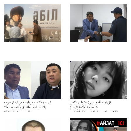
نۇرايدىڭ ولىمى: ەءولىمىگەن
الماسبەك سادىربايسادىربايىق سوت
شاعەلەنبەگەنۋاپسىز
پاءىسىلدە جاشىق باقىسوت ما؟
قالشاعىماۋىپمەنجاۋاپسىزقالعانقاۋىپ
پاالدەجابىقباقىلاۋما؟