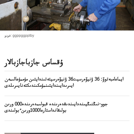
فوتو: ggppggpplby
ۇقساس جازباجازبالار
ايماعامبەتوۆ: 36 ۋنيۆەرسيت36 ۋنيۆەرسيتەتىندايتىن مۇممۇعالىمەن
ايىرىدايىندايتىنمۇمكىندىكتەنايىرىلدى
جوو-نىڭنىڭيىنددايىندىقدەرىندە قبولىمدەرىندە000 ورىن
بولىقانداستارعا1000ورىنءبولىندى