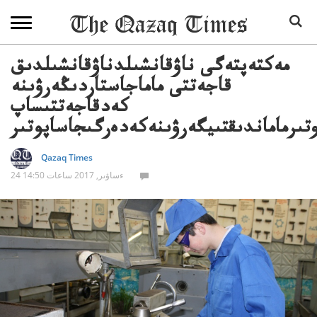
مەكتەپتەگى ناۋقانشىلدناۋقانشىلدىق
قاجەتتى ماماجاستاردىڭەرۋىنە
كەدقاجەتتىساپ
تىرماماندىقتىيگەرۋىنەكەدەرگىجاساپوتىر
Qazaq Times
24 ءساۋىر, 2017 ساعات 14:50