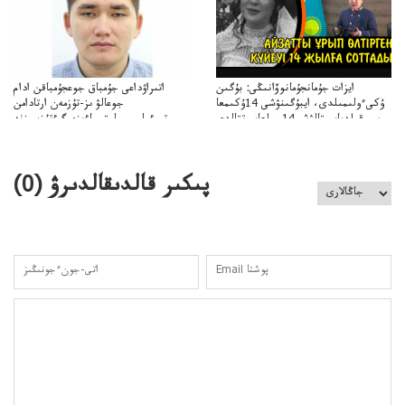
ايزات جۇمانجۇمانوۆانىڭى: بۇگىن
اتىراۋداعى جۇمباق جوعجۇمباقن ادام
ۇكىءولىمىلدى، ايبۇگىنۋشى 14ۇكىمعا
جوعالۋ ىز-تۇزمەن ارتادامن
سووقىلدىايىپتالۋشى14جىلعاسوتتالدى
وتبءولىمىپوليتسياءىزەرگءتۇزسىزنە
قوعاارتىلعانياسىوتباسىپوليتسياتەرگەۋىجانەقوعامرەاكتسياسى
پىكىر قالدىقالدىرۋ (
0
)