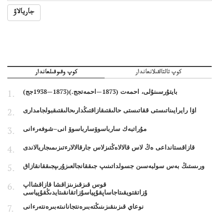
جاريالاۋ
كوپ تالتالقىلانعاندار
كوپ وقىوقىلعاندار
بايتۇرسىنۇلى، احمەت (1873—احمەتجج.)(1873—1938جج)
اۋا رايرايىناتىستى ققاتىستى حالىقتىقازاقتىڭدارىحالىقتىقبولجامدارى
مۇراتبەك سارباسوۆسارباسوۆ انى–شوفەرءانى
قازاقستانداعى ەڭ لاس قالالاەڭتىزلاس جارقالالارءتىزىمىجاريالاندى
ورىستىڭ بەس سولبەسىن جسولداتىنىپ جىققانجالعىزۇرىپجىققانقازاق
قوس قىزقىزىنزاقشا قازاقشااپ
ۇزاتقتويقىتاجاساپقۇپياسۇزاتقانقىتايدىڭقۇپياسى
نوعاي قىزىنقىزىنىڭتەبىرەنتجانانىتەبىرەنتەرءانى