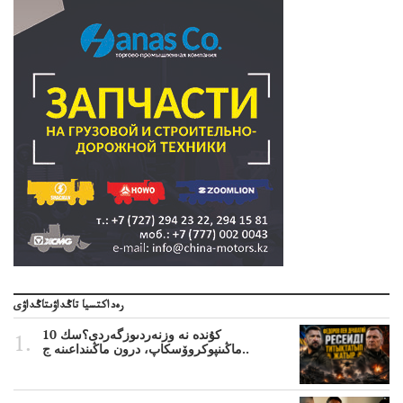
رەداكتسيا تاڭداۋىتاڭداۋى
10 كۇندە نە وزنەردىوزگەردى؟سك
ماڭىنپوكروۆسكاپ، درون ماڭىنداعىنە ج..