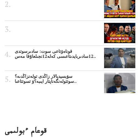
قوناەۆتاعى سوت: سادىرسوتدى
12سادىربايدىتاعىسى كەلە12نجىلعاۇقا مەس..
سۋبسيديالار زاڭدى تولەنزاڭدىە؟
سوتتولەنگەناپتار ايىبە؟ۋ تسوتتاعىا..
قوعام ءبولىمى