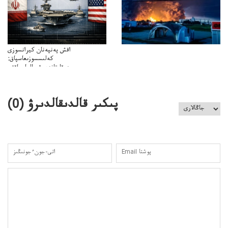
اقش پەنپەنان كيرانسوزى
كەلىسسوزىعاسپاق:
دوقايتازدەسۋىجالعاسپاقتى
باسەڭدەتدوحا؟
كەزدەسۋىشيەلەنىستىباسەڭدەتەمە؟
پىكىر قالدىقالدىرۋ (
0
)