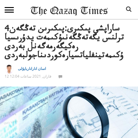
ساراپشى پىكىرى:پىكىرىن تەڭگەن4
ترلنس يگەتەڭگەنىۇكىمەت يدۇرىسيا
رەكيگەرمەگەنل بەردى
ۇكىمەتينفلياتسيارەكوردىناجولبەردى
اسان اناراناربايۇلى
12 قازان, 2021 ساعات 12:04