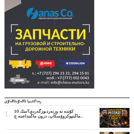
رەداكتسيا تاڭداۋىتاڭداۋى
10 كۇندە نە وزنەردىوزگەردى؟سك
ماڭىنپوكروۆسكاپ، درون ماڭىنداعىنە ج..