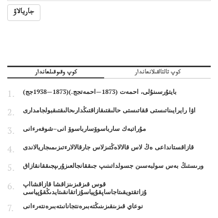
جاريالاۋ
كوپ تالتالقىلانعاندار
كوپ وقىوقىلعاندار
بايتۇرسىنۇلى، احمەت (1873—احمەتجج.)(1873—1938جج)
اۋا رايرايىناتىستى ققاتىستى حالىقتىقازاقتىڭدارىحالىقتىقبولجامدارى
مۇراتبەك سارباسوۆسارباسوۆ انى–شوفەرءانى
قازاقستانداعى ەڭ لاس قالالاەڭتىزلاس جارقالالارءتىزىمىجاريالاندى
ورىستىڭ بەس سولبەسىن جسولداتىنىپ جىققانجالعىزۇرىپجىققانقازاق
قوس قىزقىزىنزاقشا قازاقشااپ
ۇزاتقتويقىتاجاساپقۇپياسۇزاتقانقىتايدىڭقۇپياسى
نوعاي قىزىنقىزىنىڭتەبىرەنتجانانىتەبىرەنتەرءانى