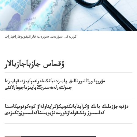
كورنەكى سۋرەت. سۋرەت قازاقپفوتوقازاقپارات
ۇقساس جازباجازبالار
ەۋروپا ورتالىورتالىق پايىزدىبانكىشەرلەمپايىزدىقپايىزعا
جمولشەرلەمەسىن25پايىزعاجوعارلاتتى
دۇنيەجۇزىلىك بانك ۋكراينابانكنوميكۋكرايناولداۋ كوەكونوميكاسىنا
كەلىسسوز وتكىقولداۋكورسەتۋبويىنشاكەلىسسوزوتكىزدى