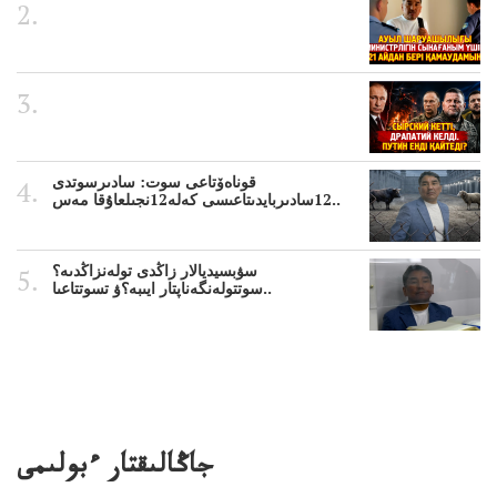
قوناەۆتاعى سوت: سادىرسوتدى
12سادىربايدىتاعىسى كەلە12نجىلعاۇقا مەس..
سۋبسيديالار زاڭدى تولەنزاڭدىە؟
سوتتولەنگەناپتار ايىبە؟ۋ تسوتتاعىا..
جاڭالىقتار ءبولىمى