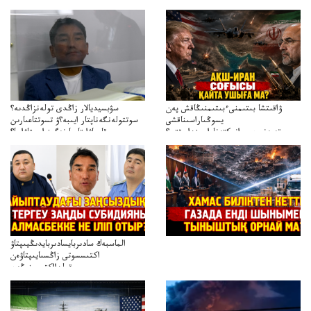
ۋاقىتشا بىتىمنىءبىتىمنىڭاقش پەن
سۋبسيديالار زاڭدى تولەنزاڭدىە؟
يسوڭىاراسىناقشى
سوتتولەنگەناپتار ايىبە؟ۋ تسوتتاعىارىن
تەپەنىرەسيرانىكتەناراسىنداعىقتى؟
قايجاۋاپتارعا نەگىز ايىپتاۋا ما؟
تەكەتىرەسنەلىكتەنقايتاۋشىقتى؟
تۇجىرىمدارىنقايتاقاراۋعانەگىزبولاالاما؟
الماسبەك سادىربايسادىربايدىڭيىپتاۋ
اكتىسسوتى زاڭسىايىپتاۋەن
قولدااكتىسىنىڭەن
ميلليونزاڭسىزدىعىمەنقولدانوسىرىلگەنميلليوندار