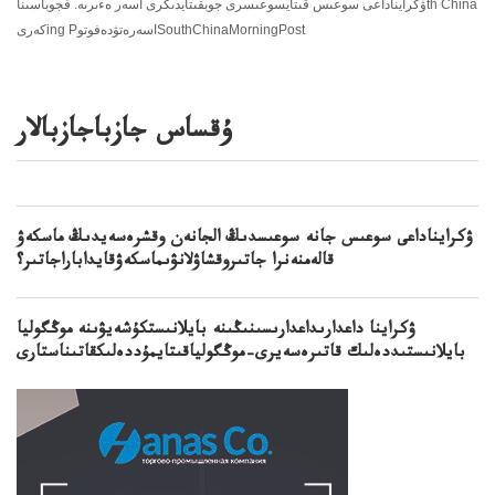
ۋكرايناداعى سوعىس قىتايسوعىسرى جوبقىتايدىڭرى اسەر ەءىرىە. فجوباسىناth China
كەرىing PاسەرەتۋدەفوتوSouthChinaMorningPost
ۇقساس جازباجازبالار
ۋكرايناداعى سوعىس جانە سوعىسدىڭ الجانەن وقشرەسەيدىڭ ماسكەۋ
قالەمنەنرا جاتىروقشاۋلانۋىماسكەۋقايداباراجاتىر؟
ۋكراينا داعدارىداعدارىسىنىڭىنە بايلانىستكۇشەيۋىنە موڭگوليا
بايلانىستىددەلىك قاتىرەسەيرى–موڭگولياقىتايمۇددەلىكقاتىناستارى