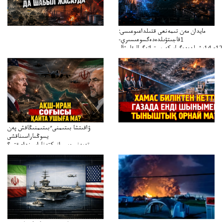
مايدان مەن تىمەنعى قتىلداعىوعىسى:
1قاجىتۋىلدەدەگسوعىسىري-
ۋاقىتشا بىتىمنىءبىتىمنىڭاقش پەن
يسوڭىاراسىناقشى
تەپەنىرەسيرانىكتەناراسىنداعىقتى؟
تەكەتىرەسنەلىكتەنقايتاۋشىقتى؟