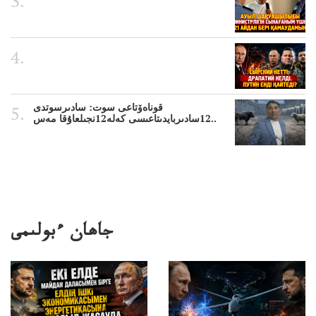
قوناەۆتاعى سوت: سادىرسوتدى
12سادىربايدىتاعىسى كەلە12نجىلعاۇقا مەس..
جاھان ءبولىمى