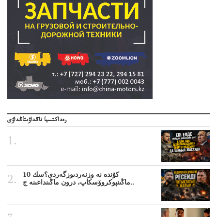
رەداكتسيا تاڭداۋىتاڭداۋى
10 كۇندە نە وزنەردىوزگەردى؟سك
ماڭىنپوكروۆسكاپ، درون ماڭىنداعىنە ج..