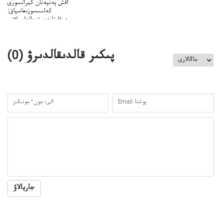
اقش پەنپەنان كيرانسوزى
كەلىسسوزىعاسپاق:
دوقايتازدەسۋىجالعاسپاقتى
باسەڭدەتدوحا؟
كەزدەسۋىشيەلەنىستىباسەڭدەتەمە؟
پىكىر قالدىقالدىرۋ (
0
)
جاريالاۋ