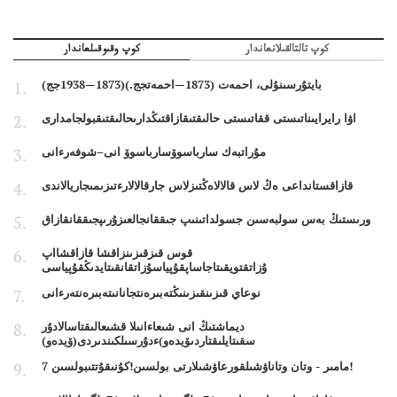
كوپ تالتالقىلانعاندار
كوپ وقىوقىلعاندار
بايتۇرسىنۇلى، احمەت (1873—احمەتجج.)(1873—1938جج)
اۋا رايرايىناتىستى ققاتىستى حالىقتىقازاقتىڭدارىحالىقتىقبولجامدارى
مۇراتبەك سارباسوۆسارباسوۆ انى–شوفەرءانى
قازاقستانداعى ەڭ لاس قالالاەڭتىزلاس جارقالالارءتىزىمىجاريالاندى
ورىستىڭ بەس سولبەسىن جسولداتىنىپ جىققانجالعىزۇرىپجىققانقازاق
قوس قىزقىزىنزاقشا قازاقشااپ
ۇزاتقتويقىتاجاساپقۇپياسۇزاتقانقىتايدىڭقۇپياسى
نوعاي قىزىنقىزىنىڭتەبىرەنتجانانىتەبىرەنتەرءانى
ديماشتىڭ انى شىعاءانىلا قشىعالىقتاسالادۇر
سقىتايلىقتاردىۆيدەو)ءدۇرسىلكىندىردى(ۆيدەو)
7 مامىر - وتان وتاناۋشىلقورعاۋشىلارتى بولسىن!كۇنىقۇتتىبولسىن!